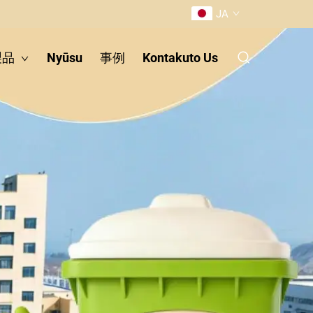
JA
製品
Nyūsu
事例
Kontakuto Us