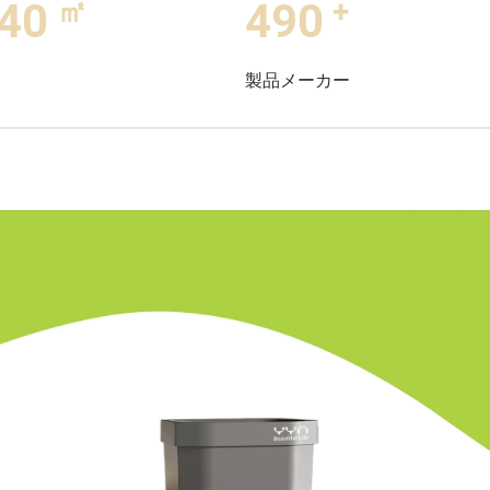
㎡
+
00
500
製品メーカー