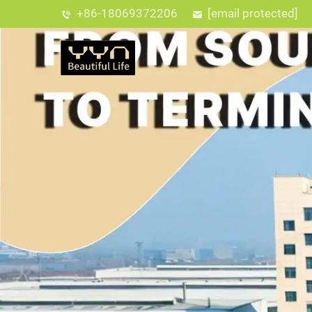
+86-18069372206
[email protected]