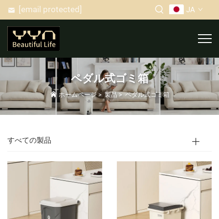
[email protected]
JA
ペダル式ゴミ箱
ホームページ
>
製品
>
ペダル式ゴミ箱
すべての製品