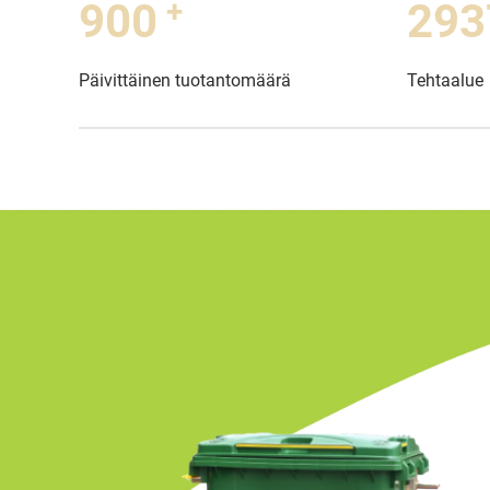
+
1000
330
Päivittäinen tuotantomäärä
Tehtaalue