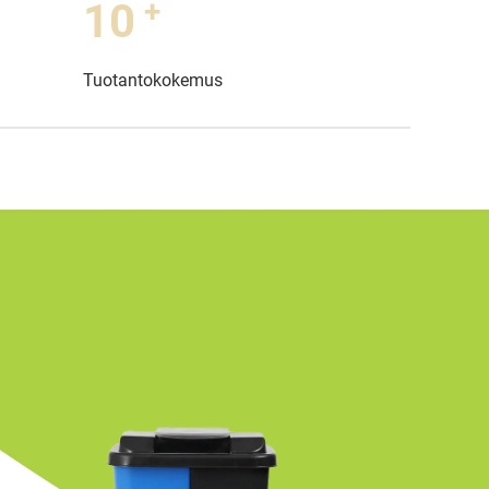
+
11
Tuotantokokemus