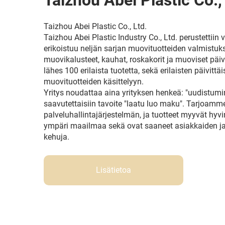
Taizhou Abei Plastic Co.,
Taizhou Abei Plastic Co., Ltd.
Taizhou Abei Plastic Industry Co., Ltd. perustettiin
erikoistuu neljän sarjan muovituotteiden valmistuk
muovikalusteet, kauhat, roskakorit ja muoviset päivi
lähes 100 erilaista tuotetta, sekä erilaisten päivittä
muovituotteiden käsittelyyn.
Yritys noudattaa aina yrityksen henkeä: "uudistumine
saavutettaisiin tavoite "laatu luo maku". Tarjoamm
palveluhallintajärjestelmän, ja tuotteet myyvät hy
ympäri maailmaa sekä ovat saaneet asiakkaiden ja 
kehuja.
Lisätietoa