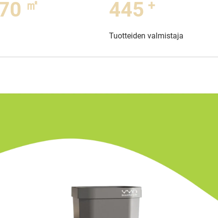
㎡
+
00
500
Tuotteiden valmistaja