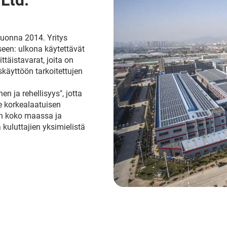
 Ltd.
 vuonna 2014. Yritys
seen: ulkona käytettävät
ttäistavarat, joita on
iskäyttöön tarkoitettujen
n ja rehellisyys", jotta
e korkealaatuisen
vin koko maassa ja
kuluttajien yksimielistä