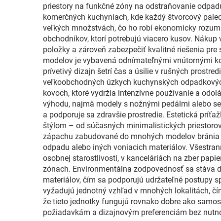
priestory na funkčné zóny na odstraňovanie odpad
komerčných kuchyniach, kde každý štvorcový pal
veľkých množstvách, čo ho robí ekonomicky rozumno
obchodníkov, ktorí potrebujú viacero kusov. Nákup
položky a zároveň zabezpečiť kvalitné riešenia pr
modelov je vybavená odnímateľnými vnútornými koš
prívetivý dizajn šetrí čas a úsilie v rušných prostre
veľkoobchodných úzkych kuchynských odpadkových k
kovoch, ktoré vydržia intenzívne používanie a odo
výhodu, najmä modely s nožnými pedálmi alebo senz
a podporuje sa zdravšie prostredie. Estetická pr
štýlom – od súčasných minimalistických priestorov
zápachu zabudované do mnohých modelov bránia unik
odpadu alebo iných voniacich materiálov. Všestran
osobnej starostlivosti, v kanceláriách na zber pa
zónach. Environmentálna zodpovednosť sa stáva do
materiálov, čím sa podporujú udržateľné postupy 
vyžadujú jednotný vzhľad v mnohých lokalitách, čím
že tieto jednotky fungujú rovnako dobre ako samo
požiadavkám a dizajnovým preferenciám bez nutnost