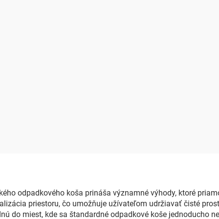
ého odpadkového koša prináša významné výhody, ktoré priamo
lizácia priestoru, čo umožňuje užívateľom udržiavať čisté pros
dnú do miest, kde sa štandardné odpadkové koše jednoducho ne