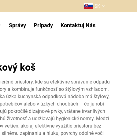
SK
Správy
Prípady
Kontaktuj Nás
kový koš
čné priestory, kde sa efektívne správanie odpadu
story a kombinuje funkčnosť so štýlovým vzhľadom,
ska úzka kuchynská odpadková nádoba má štýlový,
spotrebičov alebo v úzkych chodbách – čo ju robí
ú pokročilé dizajnové prvky, vrátane trvanlivých
ú životnosť a udržiavajú hygienické normy. Medzi
ekien, ako aj efektívne využitie priestoru bez
silnému zapínaniu a hluku, povrchy odolné voči