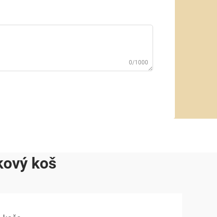
0/1000
kový koš