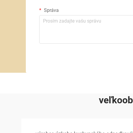
Správa
veľkoob