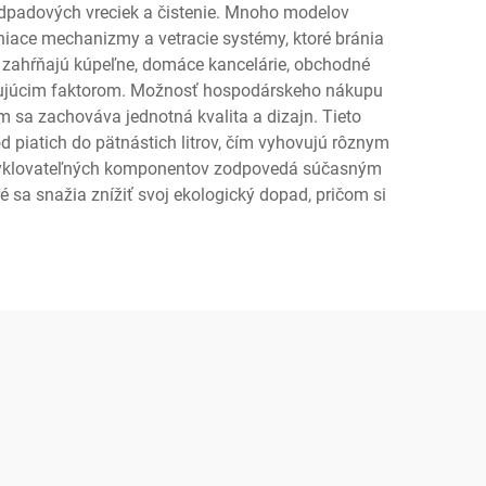
odpadových vreciek a čistenie. Mnoho modelov
iace mechanizmy a vetracie systémy, ktoré bránia
 a zahŕňajú kúpeľne, domáce kancelárie, obchodné
zhodujúcim faktorom. Možnosť hospodárskeho nákupu
m sa zachováva jednotná kvalita a dizajn. Tieto
piatich do pätnástich litrov, čím vyhovujú rôznym
recyklovateľných komponentov zodpovedá súčasným
é sa snažia znížiť svoj ekologický dopad, pričom si