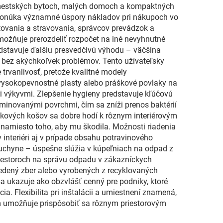
 v mestských bytoch, malých domoch a kompaktných
ponúka významné úspory nákladov pri nákupoch vo
tovania a stravovania, správcov prevádzok a
možňuje prerozdeliť rozpočet na iné nevyhnutné
dstavuje ďalšiu presvedčivú výhodu – väčšina
 bez akýchkoľvek problémov. Tento užívateľsky
e trvanlivosť, pretože kvalitné modely
vysokopevnostné plasty alebo práškové povlaky na
i výkyvmi. Zlepšenie hygieny predstavuje kľúčovú
minovanými povrchmi, čím sa zníži prenos baktérií
kových košov sa dobre hodí k rôznym interiérovým
 namiesto toho, aby mu škodila. Možnosti riadenia
nteriéri aj v prípade obsahu potravinového
kuchyne – úspešne slúžia v kúpeľniach na odpad z
riestoroch na správu odpadu v zákazníckych
edený zber alebo vyrobených z recyklovaných
 ukazuje ako obzvlášť cenný pre podniky, ktoré
. Flexibilita pri inštalácii a umiestnení znamená,
im umožňuje prispôsobiť sa rôznym priestorovým
.