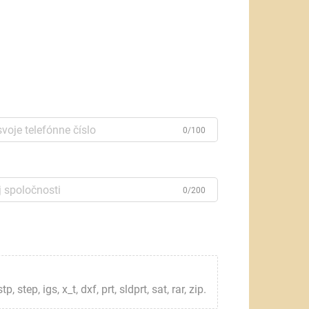
0/100
0/200
step, igs, x_t, dxf, prt, sldprt, sat, rar, zip.