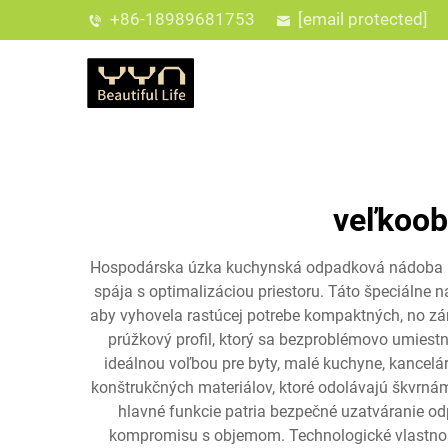
+86-18989681753
[email protected]
veľkoob
Hospodárska úzka kuchynská odpadková nádoba pre
spája s optimalizáciou priestoru. Táto špeciálne
aby vyhovela rastúcej potrebe kompaktných, no 
prúžkový profil, ktorý sa bezproblémovo umiestn
ideálnou voľbou pre byty, malé kuchyne, kancelá
konštrukčných materiálov, ktoré odolávajú škvrn
hlavné funkcie patria bezpečné uzatváranie od
kompromisu s objemom. Technologické vlastnost