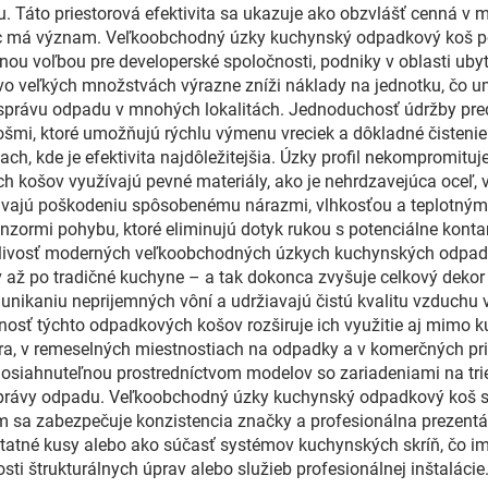
u. Táto priestorová efektivita sa ukazuje ako obzvlášť cenná
ec má význam. Veľkoobchodný úzky kuchynský odpadkový koš 
u voľbou pre developerské spoločnosti, podniky v oblasti uby
 vo veľkých množstvách výrazne zníži náklady na jednotku, čo u
e správu odpadu v mnohých lokalitách. Jednoduchosť údržby pre
mi, ktoré umožňujú rýchlu výmenu vreciek a dôkladné čistenie
diach, kde je efektivita najdôležitejšia. Úzky profil nekompromituj
ošov využívajú pevné materiály, ako je nehrdzavejúca oceľ, 
lávajú poškodeniu spôsobenému nárazmi, vlhkosťou a teplotným
ormi pohybu, ktoré eliminujú dotyk rukou s potenciálne konta
íťažlivosť moderných veľkoobchodných úzkych kuchynských odpad
 až po tradičné kuchyne – a tak dokonca zvyšuje celkový dekor
aniu neprijemných vôní a udržiavajú čistú kvalitu vzduchu v i
nosť týchto odpadkových košov rozširuje ich využitie aj mimo 
piera, v remeselných miestnostiach na odpadky a v komerčných p
siahnuteľnou prostredníctvom modelov so zariadeniami na tri
správy odpadu. Veľkoobchodný úzky kuchynský odpadkový koš sa
 sa zabezpečuje konzistencia značky a profesionálna prezentácia
statné kusy alebo ako súčasť systémov kuchynských skríň, čo 
i štrukturálnych úprav alebo služieb profesionálnej inštalácie