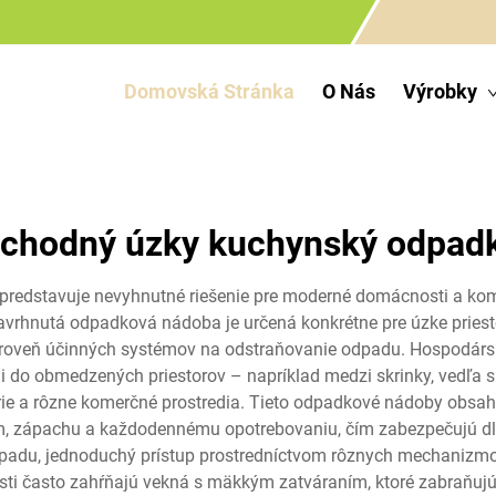
Domovská Stránka
O Nás
Výrobky
chodný úzky kuchynský odpad
dstavuje nevyhnutné riešenie pre moderné domácnosti a komer
 navrhnutá odpadková nádoba je určená konkrétne pre úzke prie
zároveň účinných systémov na odstraňovanie odpadu. Hospodár
i do obmedzených priestorov – napríklad medzi skrinky, vedľa 
rie a rôzne komerčné prostredia. Tieto odpadkové nádoby obsahuj
ám, zápachu a každodennému opotrebovaniu, čím zabezpečujú dlh
padu, jednoduchý prístup prostredníctvom rôznych mechanizmov v
i často zahŕňajú vekná s mäkkým zatváraním, ktoré zabraňujú 