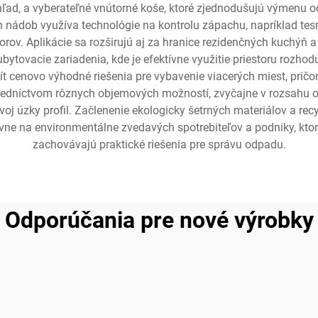
zhľad, a vyberateľné vnútorné koše, ktoré zjednodušujú výmenu 
dob využíva technológie na kontrolu zápachu, napríklad tesn
orov. Aplikácie sa rozširujú aj za hranice rezidenčných kuchýň
a ubytovacie zariadenia, kde je efektívne využitie priestoru ro
t cenovo výhodné riešenia pre vybavenie viacerých miest, pričo
dníctvom rôznych objemových možností, zvyčajne v rozsahu od 
oj úzky profil. Začlenenie ekologicky šetrných materiálov a 
tívne na environmentálne zvedavých spotrebiteľov a podniky, ktor
zachovávajú praktické riešenia pre správu odpadu.
Odporúčania pre nové výrobky