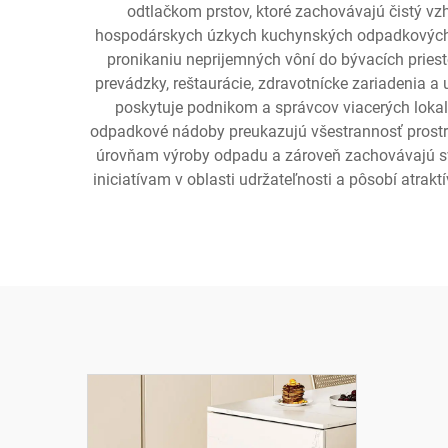
odtlačkom prstov, ktoré zachovávajú čistý v
hospodárskych úzkych kuchynských odpadkových ná
pronikaniu neprijemných vôní do bývacích priest
prevádzky, reštaurácie, zdravotnícke zariadenia 
poskytuje podnikom a správcov viacerých lokalí
odpadkové nádoby preukazujú všestrannosť prostre
úrovňam výroby odpadu a zároveň zachovávajú sv
iniciatívam v oblasti udržateľnosti a pôsobí atrak