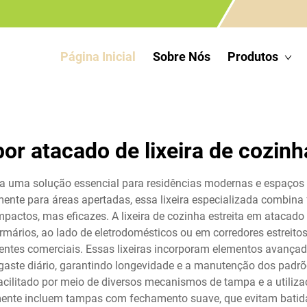
Página Inicial
Sobre Nós
Produtos
or atacado de lixeira de cozinha
nta uma solução essencial para residências modernas e espaços c
ente para áreas apertadas, essa lixeira especializada combina
actos, mas eficazes. A lixeira de cozinha estreita em atacado
mários, ao lado de eletrodomésticos ou em corredores estreito
entes comerciais. Essas lixeiras incorporam elementos avançad
gaste diário, garantindo longevidade e a manutenção dos padrõ
acilitado por meio de diversos mecanismos de tampa e a utiliz
ente incluem tampas com fechamento suave, que evitam batidas 