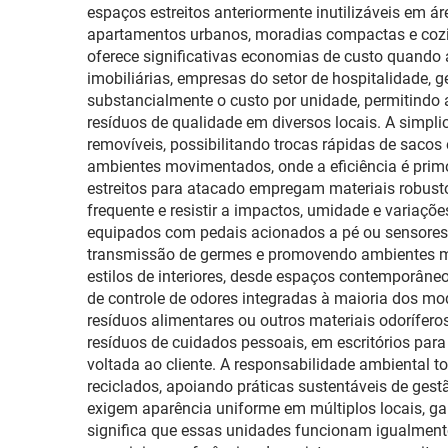
espaços estreitos anteriormente inutilizáveis em ár
apartamentos urbanos, moradias compactas e cozin
oferece significativas economias de custo quando
imobiliárias, empresas do setor de hospitalidade, 
substancialmente o custo por unidade, permitindo
resíduos de qualidade em diversos locais. A simpl
removíveis, possibilitando trocas rápidas de sac
ambientes movimentados, onde a eficiência é primor
estreitos para atacado empregam materiais robusto
frequente e resistir a impactos, umidade e variaçõ
equipados com pedais acionados a pé ou sensores
transmissão de germes e promovendo ambientes mai
estilos de interiores, desde espaços contemporâne
de controle de odores integradas à maioria dos mo
resíduos alimentares ou outros materiais odorífero
resíduos de cuidados pessoais, em escritórios par
voltada ao cliente. A responsabilidade ambiental 
reciclados, apoiando práticas sustentáveis de gest
exigem aparência uniforme em múltiplos locais, gar
significa que essas unidades funcionam igualmen