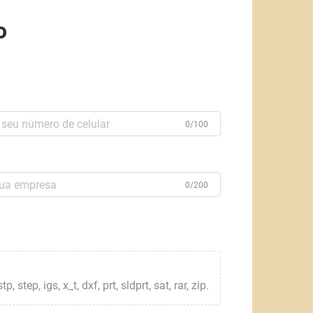
o
0/100
0/200
step, igs, x_t, dxf, prt, sldprt, sat, rar, zip.