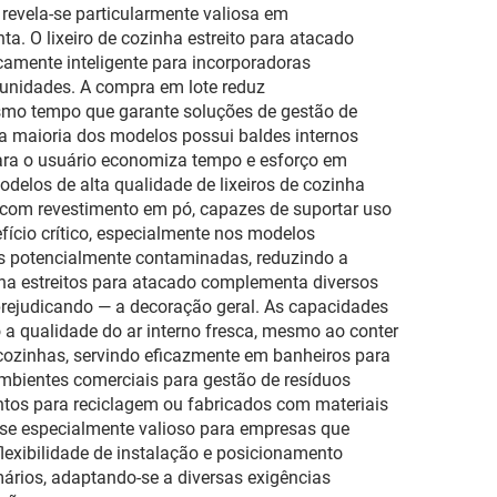
 revela-se particularmente valiosa em
. O lixeiro de cozinha estreito para atacado
amente inteligente para incorporadoras
s unidades. A compra em lote reduz
esmo tempo que garante soluções de gestão de
 a maioria dos modelos possui baldes internos
para o usuário economiza tempo e esforço em
odelos de alta qualidade de lixeiros de cozinha
s com revestimento em pó, capazes de suportar uso
fício crítico, especialmente nos modelos
s potencialmente contaminadas, reduzindo a
ha estreitos para atacado complementa diversos
 prejudicando — a decoração geral. As capacidades
a qualidade do ar interno fresca, mesmo ao conter
s cozinhas, servindo eficazmente em banheiros para
ambientes comerciais para gestão de resíduos
ntos para reciclagem ou fabricados com materiais
la-se especialmente valioso para empresas que
lexibilidade de instalação e posicionamento
rios, adaptando-se a diversas exigências