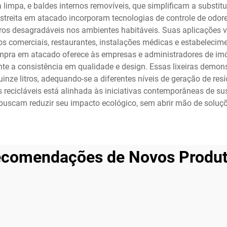
 limpa, e baldes internos removíveis, que simplificam a substit
 estreita em atacado incorporam tecnologias de controle de od
ros desagradáveis nos ambientes habitáveis. Suas aplicações v
os comerciais, restaurantes, instalações médicas e estabelecime
pra em atacado oferece às empresas e administradores de im
te a consistência em qualidade e design. Essas lixeiras demons
ze litros, adequando-se a diferentes níveis de geração de resíd
 recicláveis está alinhada às iniciativas contemporâneas de su
uscam reduzir seu impacto ecológico, sem abrir mão de soluçõe
comendações de Novos Produ