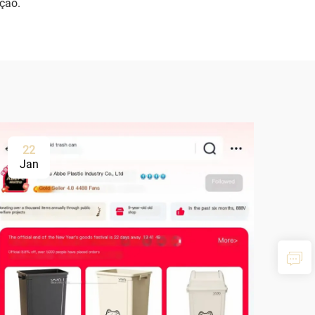
ação.
22
Jan