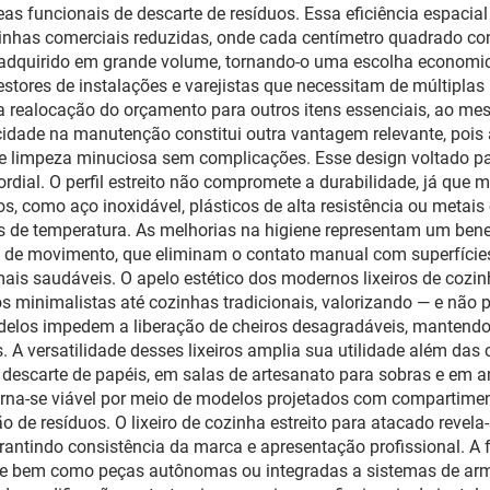
eas funcionais de descarte de resíduos. Essa eficiência espacial
has comerciais reduzidas, onde cada centímetro quadrado conta
 adquirido em grande volume, tornando-o uma escolha economic
gestores de instalações e varejistas que necessitam de múltipla
 a realocação do orçamento para outros itens essenciais, ao m
icidade na manutenção constitui outra vantagem relevante, pois
os e limpeza minuciosa sem complicações. Esse design voltado 
dial. O perfil estreito não compromete a durabilidade, já que m
s, como aço inoxidável, plásticos de alta resistência ou metai
es de temperatura. As melhorias na higiene representam um bene
 de movimento, que eliminam o contato manual com superfície
s saudáveis. O apelo estético dos modernos lixeiros de cozin
os minimalistas até cozinhas tradicionais, valorizando — e não
delos impedem a liberação de cheiros desagradáveis, mantendo 
s. A versatilidade desses lixeiros amplia sua utilidade além da
a descarte de papéis, em salas de artesanato para sobras e em 
torna-se viável por meio de modelos projetados com compartime
ão de resíduos. O lixeiro de cozinha estreito para atacado reve
antindo consistência da marca e apresentação profissional. A f
te bem como peças autônomas ou integradas a sistemas de armá