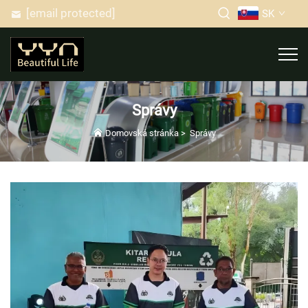
[email protected]
SK
Správy
Domovská stránka
>
Správy