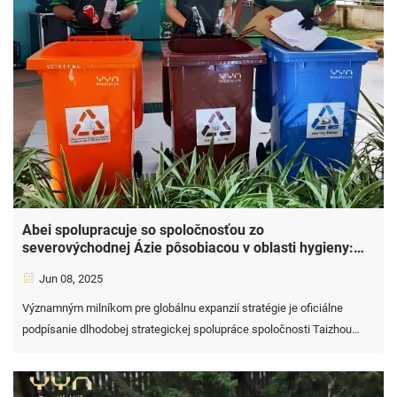
Abei spolupracuje so spoločnosťou zo
severovýchodnej Ázie pôsobiacou v oblasti hygieny:
rast zahraničného trhu
Jun 08, 2025
Významným milníkom pre globálnu expanzií stratégie je oficiálne
podpísanie dlhodobej strategickej spolupráce spoločnosti Taizhou
Abei Plastic Co., Ltd. – popredného profesionálneho výrobcu
plastových výrobkov s viac ako 15-ročnou odbornou skúsenosťou – ...