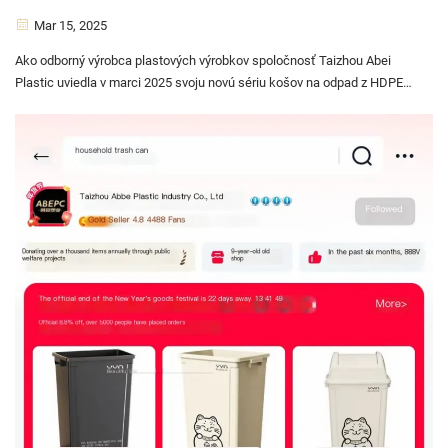
Mar 15, 2025
Ako odborný výrobca plastových výrobkov spoločnosť Taizhou Abei
Plastic uviedla v marci 2025 svoju novú sériu košov na odpad z HDPE,
ktoré sú určené pre vonkajšie sanitačné scenáre, ako sú parky,
priemyselné zóny a rezidenčné komunity. Nové koše sú m...