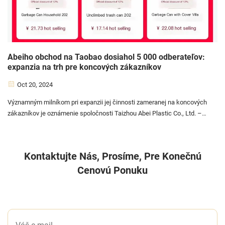
Abeiho obchod na Taobao dosiahol 5 000 odberateľov:
expanzia na trh pre koncových zákazníkov
Oct 20, 2024
Významným milníkom pri expanzii jej činnosti zameranej na koncových
zákazníkov je oznámenie spoločnosti Taizhou Abei Plastic Co., Ltd. –
uznaného odborného výrobcu plastových výrobkov s viac ako 15-
ročnou odbornosťou v odvetví – že jej oficiálny obchod na Taobao
dosiahol...
Kontaktujte Nás, Prosíme, Pre Konečnú
Cenovú Ponuku
NAPÍŠTE NÁM SPRÁVU