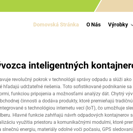
Domovská Stránka
O Nás
Výrobky
ývozca inteligentných kontajner
avuje revolučný pokrok v technológii správy odpadu a slúži a
ľadajú udržateľné riešenia. Toto sofistikované podnikanie sa š
mi, funkciou pripojenia a možnosťami analýzy dát. Chytrý vývo
bchodnej činnosti a dodáva produkty, ktoré premieňajú tradičnú
integrované s technológiou internetu vecí (IoT), čo umožňuje sl
dberu. Hlavné funkcie zahŕňajú návrh odpadových kontajnerov 
izáciu využitia priestoru a komunikačnými modulmi, ktoré prená
 slnečnú energiu, materiály odolné voči počasiu, GPS sledovan