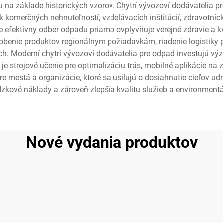
ru na základe historických vzorov. Chytrí vývozoví dodávatelia p
omerčných nehnuteľností, vzdelávacích inštitúcií, zdravotníc
 efektívny odber odpadu priamo ovplyvňuje verejné zdravie a kv
obenie produktov regionálnym požiadavkám, riadenie logistiky 
. Moderní chytrí vývozoví dodávatelia pre odpad investujú vý
o je strojové učenie pre optimalizáciu trás, mobilné aplikácie n
mestá a organizácie, ktoré sa usilujú o dosiahnutie cieľov udrž
dzkové náklady a zároveň zlepšia kvalitu služieb a environmentá
Nové vydania produktov