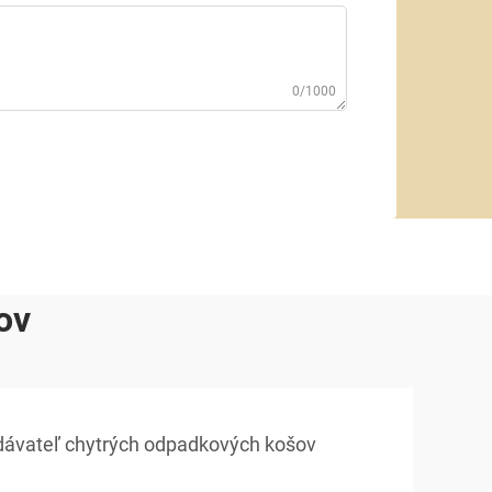
0/1000
ov
dávateľ chytrých odpadkových košov