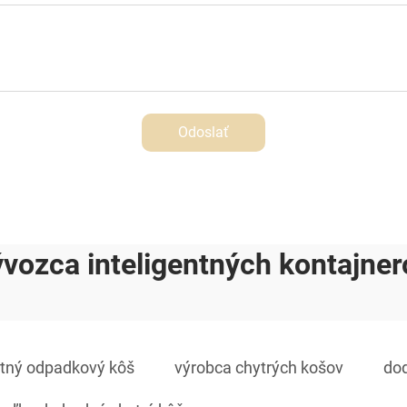
Odoslať
ývozca inteligentných kontajner
ntný odpadkový kôš
výrobca chytrých košov
do