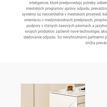
inteligencie, ktoré predpovedajú potreby odbe
mestských programov správy odpadu, prevádzok k
systémy sú neoceniteľné v mestskom prostredí, kde
orientáciu v medzinárodných predpisoch, prispôs
podpory v rôznych časových pásmach a jazykoch
svojich produktov začlenili nové technológie, ak
sledovanie odpadu. Sú nevyhnutnými partnermi pre 
znížia prevá