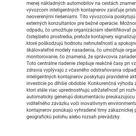
menej nákladných automobilov na cestách znamená
vývozcom inteligentných kontajnerov zaisťuje príst
neoverenými riešeniami. Títo vývozcovia poskytujú
externých konzultantov pre bežné operácie. Možno
odpadu, čo umožňuje organizáciám identifikovať prí
čistejšieho prostredia, pretože kontajnery signali
ktoré poškodzujú hodnotu nehnuteľností a spokojno
škálovateľné modely nasadenia, čo umožňuje orga
monitorovanie, čo znamená, že správcovia zariaden
Toto centrálne riadenie zlepšuje reakčné časy pri v
zdravia vyplývajú z včasného odstraňovania odpadu
inteligentných kontajnerov poskytujú pravidelné ak
investície po dlhšie obdobie. Konkurenčná výhod
ktorí stále viac uprednostňujú udržateľnosť pri ro
automaticky generujú dokumentáciu preukazujúcu sp
viditeľného záväzku voči inovatívnym environment
kontajnerov ponúkajú vyhradené tímy zákazníckej 
geografickú polohu alebo rozsah prevádzky.