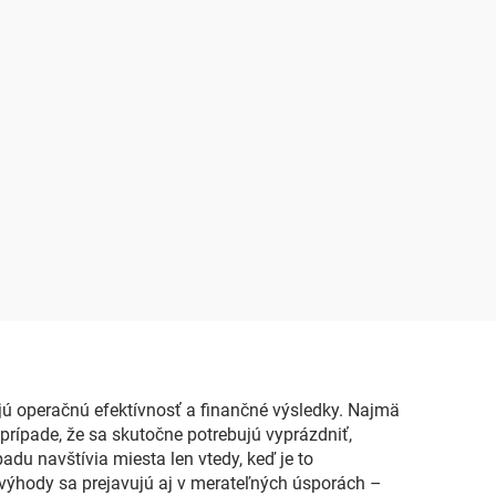
jú operačnú efektívnosť a finančné výsledky. Najmä
prípade, že sa skutočne potrebujú vyprázdniť,
du navštívia miesta len vtedy, keď je to
 výhody sa prejavujú aj v merateľných úsporách –