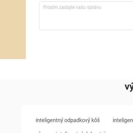
v
inteligentný odpadkový kôš
intelige