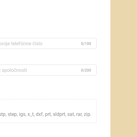
0/100
0/200
step, igs, x_t, dxf, prt, sldprt, sat, rar, zip.