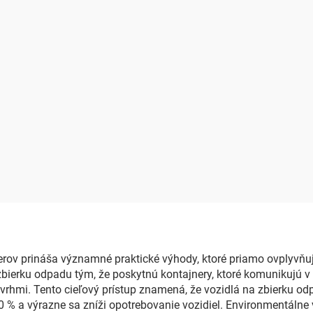
erov prináša významné praktické výhody, ktoré priamo ovplyvňu
 zbierku odpadu tým, že poskytnú kontajnery, ktoré komunikujú v 
vrhmi. Tento cieľový prístup znamená, že vozidlá na zbierku odpa
0 % a výrazne sa zníži opotrebovanie vozidiel. Environmentálne