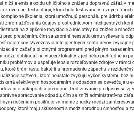
 nižšie emisie oxidu uhličitého a zníženú dopravnú záťaž v m
up k overenej technológii, ktorá bola testovaná v rôznych trhoch
 komplexné školenia, ktoré umožňujú personálu pre údržbu efe
sti zhromažďovania údajov prostredníctvom inteligentných kont
ležitosti na zlepšenie recyklácie a iniciatívy na zníženie množs
zujú pred pretečením, čím sa zabráni neestetickému vylievaniu 
sť nájomcov. Vývozcovia inteligentných kontajnerov zvyčajne p
nizáciám začať s pilotnými programami pred plným nasadením.
í môžu dohliadať na viaceré lokality z jediného prehľadného pa
zniku problémov a uspeľuje lepšie rozdeľovanie zdrojov v rámci c
, ktoré bráni rastu baktérií a hromadeniu zápachu v rezidenčn
tualizácie softvéru, ktoré neustále zvyšujú výkon systému bez n
a získaná efektívnym hospodárením s odpadom sa osvedčuje u 
zhodovaní o nákupoch a prenájme. Dodržiavanie predpisov sa zjed
rávne spracovanie odpadu, čím sa zníži administratívna záťaž 
álnym riešeniam posilňuje vnímanie značky medzi zainteresova
podpory, ktoré majú skúsenosti s medzinárodnou činnosťou a 