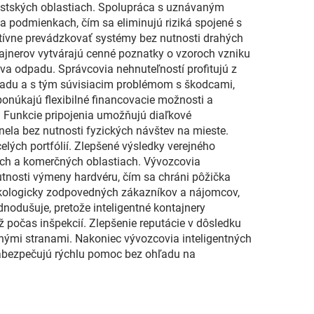
estských oblastiach. Spolupráca s uznávaným
 a podmienkach, čím sa eliminujú riziká spojené s
ktívne prevádzkovať systémy bez nutnosti drahých
ajnerov vytvárajú cenné poznatky o vzoroch vzniku
tva odpadu. Správcovia nehnuteľností profitujú z
odpadu a s tým súvisiacim problémom s škodcami,
onúkajú flexibilné financovacie možnosti a
 Funkcie pripojenia umožňujú diaľkové
nela bez nutnosti fyzických návštev na mieste.
elých portfólií. Zlepšené výsledky verejného
ých a komerčných oblastiach. Vývozcovia
utnosti výmeny hardvéru, čím sa chráni pôžička
ekologicky zodpovedných zákazníkov a nájomcov,
nodušuje, pretože inteligentné kontajnery
počas inšpekcií. Zlepšenie reputácie v dôsledku
nými stranami. Nakoniec vývozcovia inteligentných
zabezpečujú rýchlu pomoc bez ohľadu na