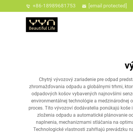
+86-18989681753
[email protected]
v
Chytrý vývozový zariadenie pre odpad predst
zhromažďovania odpadu a globálnymi trhmi, ktoré h
odpadových košov vybavených najnovšími senzor
environmentálnej technológie a medzinárodnej o
proces. Títo vývozoví dodávatelia ponúkajú koše 
zloženia odpadu a automatické plánovanie o
naplnenia, mechanizmami stláčania na optimal
Technologické vlastnosti zahŕňajú prevádzku na