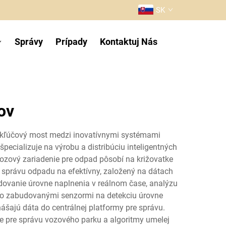
SK
Správy
Prípady
Kontaktuj Nás
ov
ko kľúčový most medzi inovatívnymi systémami
pecializuje na výrobu a distribúciu inteligentných
zový zariadenie pre odpad pôsobí na križovatke
 správu odpadu na efektívny, založený na dátach
edovanie úrovne naplnenia v reálnom čase, analýzu
so zabudovanými senzormi na detekciu úrovne
šajú dáta do centrálnej platformy pre správu.
ie pre správu vozového parku a algoritmy umelej