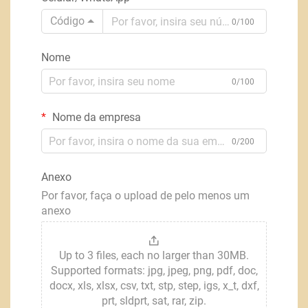
Código
0/100
Nome
0/100
Nome da empresa
0/200
Anexo
Por favor, faça o upload de pelo menos um
anexo
Up to 3 files, each no larger than 30MB.
Supported formats: jpg, jpeg, png, pdf, doc,
docx, xls, xlsx, csv, txt, stp, step, igs, x_t, dxf,
prt, sldprt, sat, rar, zip.