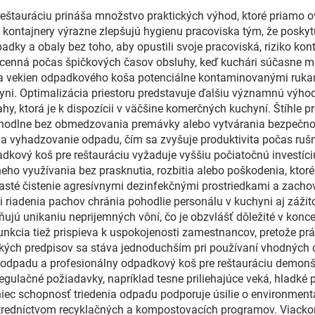
reštauráciu prináša množstvo praktických výhod, ktoré priamo
 kontajnery výrazne zlepšujú hygienu pracoviska tým, že posky
ky a obaly bez toho, aby opustili svoje pracoviská, riziko ko
cenná počas špičkových časov obsluhy, keď kuchári súčasne ma
a vekien odpadkového koša potenciálne kontaminovanými rukami s
chyni. Optimalizácia priestoru predstavuje ďalšiu významnú výh
, ktorá je k dispozícii v väčšine komerčných kuchyní. Štíhle pr
dlne bez obmedzovania premávky alebo vytvárania bezpečnostný
a vyhadzovanie odpadu, čím sa zvyšuje produktivita počas rušn
kový koš pre reštauráciu vyžaduje vyššiu počiatočnú investíci
neho využívania bez prasknutia, rozbitia alebo poškodenia, kto
asté čistenie agresívnymi dezinfekčnými prostriedkami a zachová
 riadenia pachov chránia pohodlie personálu v kuchyni aj zážito
ujú unikaniu neprijemných vôní, čo je obzvlášť dôležité v konc
o funkcia tiež prispieva k uspokojenosti zamestnancov, pretože 
ckých predpisov sa stáva jednoduchším pri používaní vhodných 
y odpadu a profesionálny odpadkový koš pre reštauráciu demon
egulačné požiadavky, napríklad tesne priliehajúce veká, hladké p
niec schopnosť triedenia odpadu podporuje úsilie o environment
stredníctvom recyklačných a kompostovacích programov. Viac