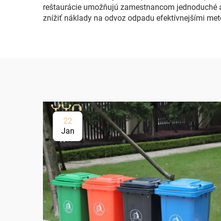
reštaurácie umožňujú zamestnancom jednoduché a j
znížiť náklady na odvoz odpadu efektívnejšími met
22
Jan