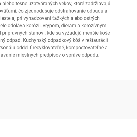
 alebo tesne uzatváraných vekov, ktoré zadržiavajú
ukoväťami, čo zjednodušuje odstraňovanie odpadu a
ieste aj pri vyhadzovaní ťažkých alebo ostrých
ele odoláva korózii, vrypom, dieram a korozívnym
od prípravných stanoví, kde sa vyžadujú menšie koše
adný odpad. Kuchynský odpadkový kôš v reštaurácii
sonálu oddeliť recyklovateľné, kompostovateľné a
žiavanie miestnych predpisov o správe odpadu.