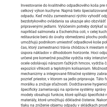
Investovanie do kvalitného odpadkového koša pre 
celkový výkon kuchyne. Najmä tieto špecializované
odpadu. Keď môžu zamestnanci rýchlo vyhodiť odpad
bezdotykového ovládania sa ukazuje ako obzvlášť 
pripravenými jedlami. Vylúčením potreby dotýkať s
napríklad salmonela a Escherichia coli, v celej ku
reštaurácie berú do úvahy obmedzenú plochu podlahy
umožňujú podnikom umiestniť odpadkové koše poho
čas, ktorý zamestnanci trávia chôdzou k miestam n
úspora nákladov v dlhodobom horizonte. Hoci odpad
určené pre komerčné použitie vydržia roky intenzív
ocele odolávajú nárazom ťažkých hrncov, vydržia č
expozícii vlhkosti a teplotným kolísaniam. Možnosti
mechanizmy a integrované filtračné systémy zabraň
pozrieť priestor, v ktorom sa jedlo pripravuje. Tát
morálku a znižuje sťažnosti. Dodržiavanie hygieni
špecificky zameriavajú na správne systémy správ
modely obsahujú funkcie, ktoré spĺňajú špecifické r
materiály, ktoré umožňujú dôkladné čistenie. Nako
tlaku na zníženie objemu odpadu v skládkach pro