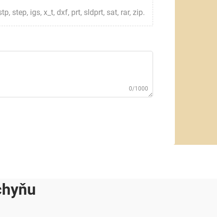
step, igs, x_t, dxf, prt, sldprt, sat, rar, zip.
0/1000
chyňu