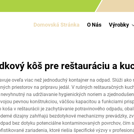
Domovská Stránka
O Nás
Výrobky
dkový kôš pre reštauráciu a ku
vuje oveľa viac než jednoduchý kontajner na odpad. Slúži ako 
ch priestorov na prípravu jedál. V rušných reštauračných kuchyn
nevyhnutný na udržiavanie hygienických noriem a zjednodušeni
svojou pevnou konštrukciou, väčšou kapacitou a funkciami pr
oša v reštaurácii je zachytávanie potravinového odpadu, oba
Moderné dizajny zahŕňajú bezdotykové mechanizmy prevádzky, 
pad bez dotyku potenciálne kontaminovaných povrchov, čím sa z
ofistikované zariadenia, ktoré riešia špecifické výzvy v profe