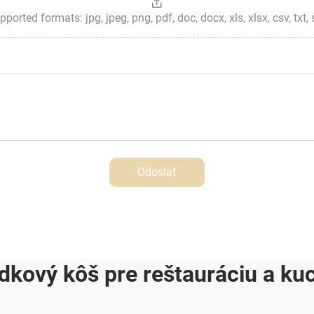
ted formats: jpg, jpeg, png, pdf, doc, docx, xls, xlsx, csv, txt, stp, 
Odoslať
dkový kôš pre reštauráciu a ku