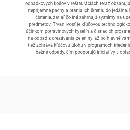
odpadkových košov v reštauráciách teraz obsahujú 
neprijemné pachy a bránia ich šíreniu do jedálne
čistenie, zatiaľ čo iné zahŕňajú systémy na u
predmetov. Trvanlivosť je kľúčovou technologick
účinkom potravinových kyselín a čistiacich prostri
na odpad z orezávania zeleniny, až po hlavné var
tiež zohráva kľúčovú úlohu v programoch trieden
bežné odpady, čím podporujú iniciatívy v obl