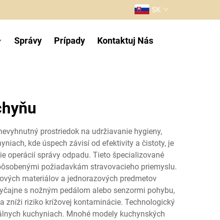
SK
Správy
Prípady
Kontaktuj Nás
chyňu
nevyhnutný prostriedok na udržiavanie hygieny,
iach, kde úspech závisí od efektivity a čistoty, je
e operácií správy odpadu. Tieto špecializované
ispôsobenými požiadavkám stravovacieho priemyslu.
lových materiálov a jednorazových predmetov
zvyčajne s nožným pedálom alebo senzormi pohybu,
níži riziko krížovej kontaminácie. Technologický
sionálnych kuchyniach. Mnohé modely kuchynských