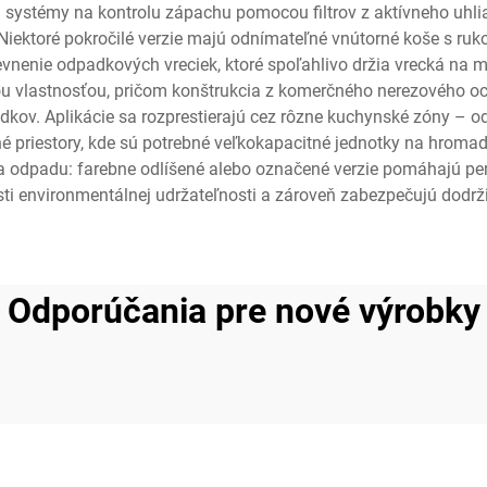
systémy na kontrolu zápachu pomocou filtrov z aktívneho uhlia
. Niektoré pokročilé verzie majú odnímateľné vnútorné koše s r
pevnenie odpadkových vreciek, ktoré spoľahlivo držia vrecká na m
ou vlastnosťou, pričom konštrukcia z komerčného nerezového oc
edkov. Aplikácie sa rozprestierajú cez rôzne kuchynské zóny – 
né priestory, kde sú potrebné veľkokapacitné jednotky na hrom
ia odpadu: farebne odlíšené alebo označené verzie pomáhajú per
asti environmentálnej udržateľnosti a zároveň zabezpečujú dodr
Odporúčania pre nové výrobky