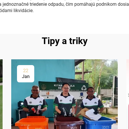
ednoznačné triedenie odpadu, čím pomáhajú podnikom dosiahnuť
ódami likvidácie.
Tipy a triky
22
Jan