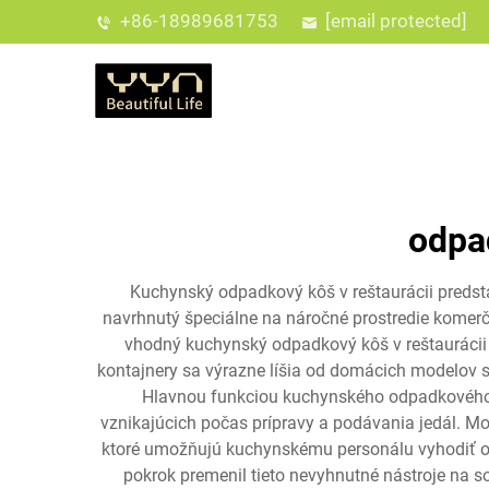
+86-18989681753
[email protected]
odpa
Kuchynský odpadkový kôš v reštaurácii predsta
navrhnutý špeciálne na náročné prostredie komerčný
vhodný kuchynský odpadkový kôš v reštaurácii 
kontajnery sa výrazne líšia od domácich modelov 
Hlavnou funkciou kuchynského odpadkového k
vznikajúcich počas prípravy a podávania jedál. 
ktoré umožňujú kuchynskému personálu vyhodiť od
pokrok premenil tieto nevyhnutné nástroje na s