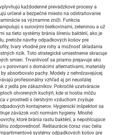
 ovplyvňujú každodenné prevádzkové procesy a
tujú určené a bezpečné miesto na odstraňovanie
ntaminácie sa významne zníži. Funkcia
nipulujú s surovými bielkovinami, zeleninou a už
a tieto systémy bránia šíreniu baktérií, ako je
odu, pretože návrhy odpadkových košov pre
ofily, tvary vhodné pre rohy a možnosť skladania
ch rizík. Toto strategické umiestnenie skracuje
ých smien. Trvanlivosť sa priamo prejavuje ako
u v porovnaní s domácimi alternatívami, materiály
ré by absorbovalo pachy. Modely z nehrdzavejúcej
vajú profesionálny vzhľad aj pri neustálej
k z jedla pre zákazníkov. Pokročilé uzatváracie
eptoch otvorených kuchýň, kde si hostia môžu
práca v prostredí s čerstvým vzduchom zvyšuje
odpadových kontajnerov. Hygienickí inšpektori sa
štruje záväzok voči normám hygieny. Mnohé
ovrchy, ktoré bránia rastu baktérií, a nepohlcujúce
álnu zodpovednosť. Reštaurácie čoraz viac čelia
kompartimentové systémy odpadkových košov pre