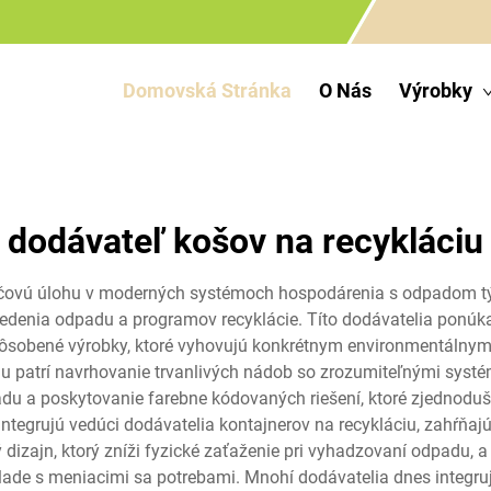
Domovská Stránka
O Nás
Výrobky
dodávateľ košov na recykláciu
ľúčovú úlohu v moderných systémoch hospodárenia s odpadom tý
denia odpadu a programov recyklácie. Títo dodávatelia ponúkaj
spôsobené výrobky, ktoré vyhovujú konkrétnym environmentáln
ciu patrí navrhovanie trvanlivých nádob so zrozumiteľnými sys
 a poskytovanie farebne kódovaných riešení, ktoré zjednodušu
ntegrujú vedúci dodávatelia kontajnerov na recykláciu, zahŕňajú
dizajn, ktorý zníži fyzické zaťaženie pri vyhadzovaní odpadu,
súlade s meniacimi sa potrebami. Mnohí dodávatelia dnes integru