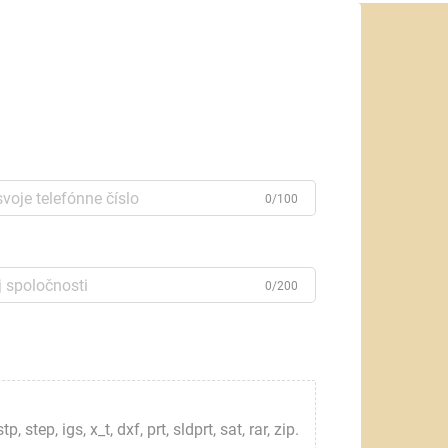
0/100
0/200
step, igs, x_t, dxf, prt, sldprt, sat, rar, zip.