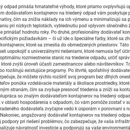
ný odpad prináša hmatateľné výhody, ktoré priamo ovplyvňujú o
ným dodávateľom kontajnerov na triedený odpad vám poskytuje 
ternatívy, čím sa znížia náklady na ich výmenu a minimalizujú 
kaniu pri nízkych teplotách, vyblednutiu pod vplyvom slnečné
de prinášať hodnotu roky. Po druhé, profesionálny dodávateľ k
cifickým požiadavkám – či už ide o špeciálne farby, ktoré sa z
ontajnerov, ktoré sa zmestia do obmedzených priestorov. Táto fl
li uspokojiť s univerzálnymi riešeniami, ktoré nemusia byť účin
timálnu rozmiestnenie staníc na triedenie odpadu, určiť správ
 ktoré zvýši úroveň účasti zamestnancov alebo návštevníkov. To
o rozširujú existujúce programy. Po štvrté, spoľahlivý dodávate
ečuje, že môžete rýchlo rozšíriť svoj program bez dlhých onesk
teľov ponúka vzdelávacie materiály a školiace prostriedky, kt
ným stranám, čím sa zvyšuje presnosť triedenia a zníži sa kont
spolupráca so znalým dodávateľom kontajnerov na triedený odpad
ík v oblasti hospodárenia s odpadom, čo vám pomôže zostať v s
radeného dodávateľa zvyčajne vedú k úsporám v porovnaní s n
sti. Nakoniec, angažovaný dodávateľ kontajnerov na triedený odpa
 podpory pri riešení problémov, čo zabezpečuje, že vaša infrašt
alizuje návratnosť investície a podporujú sa vaše environmentál