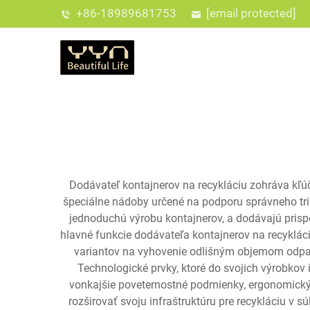
+86-18989681753
[email protected]
Dodávateľ kontajnerov na recykláciu zohráva k
špeciálne nádoby určené na podporu správneho trie
jednoduchú výrobu kontajnerov, a dodávajú pri
hlavné funkcie dodávateľa kontajnerov na recyklá
variantov na vyhovenie odlišným objemom odpadu
Technologické prvky, ktoré do svojich výrobkov i
vonkajšie poveternostné podmienky, ergonomický 
rozširovať svoju infraštruktúru pre recykláciu v 