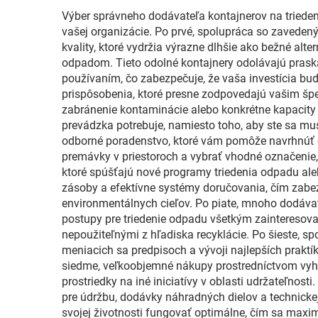
Výber správneho dodávateľa kontajnerov na triede
vašej organizácie. Po prvé, spolupráca so zavede
kvality, ktoré vydržia výrazne dlhšie ako bežné al
odpadom. Tieto odolné kontajnery odolávajú pras
používaním, čo zabezpečuje, že vaša investícia bu
prispôsobenia, ktoré presne zodpovedajú vašim špe
zabránenie kontaminácie alebo konkrétne kapacity k
prevádzka potrebuje, namiesto toho, aby ste sa muse
odborné poradenstvo, ktoré vám pomôže navrhnúť op
premávky v priestoroch a vybrať vhodné označenie,
ktoré spúšťajú nové programy triedenia odpadu aleb
zásoby a efektívne systémy doručovania, čím zabezp
environmentálnych cieľov. Po piate, mnoho dodáva
postupy pre triedenie odpadu všetkým zainteresova
nepoužiteľnými z hľadiska recyklácie. Po šieste, 
meniacich sa predpisoch a vývoji najlepších prakt
siedme, veľkoobjemné nákupy prostredníctvom vyh
prostriedky na iné iniciatívy v oblasti udržateľno
pre údržbu, dodávky náhradných dielov a technickej
svojej životnosti fungovať optimálne, čím sa maxim