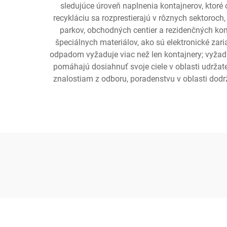
sledujúce úroveň naplnenia kontajnerov, ktoré
recykláciu sa rozprestierajú v rôznych sektoroc
parkov, obchodných centier a rezidenčných kom
špeciálnych materiálov, ako sú elektronické zar
odpadom vyžaduje viac než len kontajnery; vyžadu
pomáhajú dosiahnuť svoje ciele v oblasti udrža
znalostiam z odboru, poradenstvu v oblasti dodr