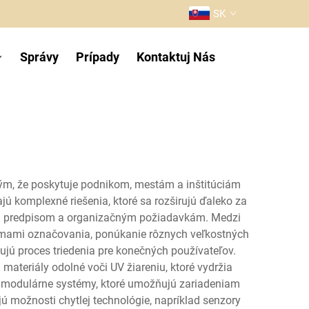
SK
Správy
Prípady
Kontaktuj Nás
m, že poskytuje podnikom, mestám a inštitúciám
ú komplexné riešenia, ktoré sa rozširujú ďaleko za
ym predpisom a organizačným požiadavkám. Medzi
témami označovania, ponúkanie rôznych veľkostných
jú proces triedenia pre konečných používateľov.
 materiály odolné voči UV žiareniu, ktoré vydržia
 a modulárne systémy, ktoré umožňujú zariadeniam
jú možnosti chytlej technológie, napríklad senzory