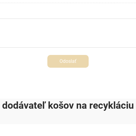
Odoslať
dodávateľ košov na recykláciu