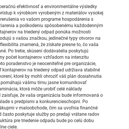
peračnú efektívnosť a environmentálne výsledky
prístup k výrobkom vyrobeným z materiálov vysokej
sa prerušenia vo vašom programe hospodárenia s
ho žiarenia a poškodeniu spôsobenému každodenným
ontajnerov na triedený odpad ponúka možnosti
hodujú s vašou značkou, jedinečné typy otvorov na
exibilita znamená, že získate presne to, čo vaša
né. Po tretie, skúsení dodávatelia poskytujú
ny počet kontajnerov vzhľadom na intenzitu
to poradenstvo je neoceniteľné pre organizácie,
ľ kontajnerov na triedený odpad udržiava stabilné
orení, ktoré by mohli ohroziť váš plán dosiahnutia
oré pomáhajú vášmu tímu jasne komunikovať
aminácia, ktorá môže urobiť celé náklady
 zaisťuje, že vaša organizácia bude informovaná o
úlade s predpismi a konkurencieschopní. Po
ákupmi v maloobchode, čím sa uvoľnia finančné
d často poskytuje služby po predaji vrátane radov
ruktúra pre triedenie odpadu bude po celú dobu
ne ciele.