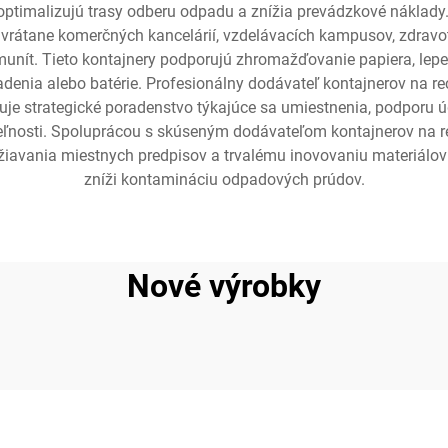
 optimalizujú trasy odberu odpadu a znížia prevádzkové náklady
h, vrátane komerčných kancelárií, vzdelávacích kampusov, zdravo
unít. Tieto kontajnery podporujú zhromažďovanie papiera, lepen
iadenia alebo batérie. Profesionálny dodávateľ kontajnerov na r
je strategické poradenstvo týkajúce sa umiestnenia, podporu ú
teľnosti. Spoluprácou s skúseným dodávateľom kontajnerov na re
žiavania miestnych predpisov a trvalému inovovaniu materiálov a
zníži kontamináciu odpadových prúdov.
Nové výrobky