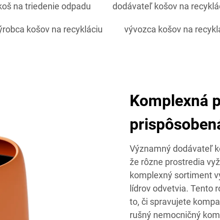
koš na triedenie odpadu
dodávateľ košov na recyklá
ýrobca košov na recykláciu
vývozca košov na recykl
Komplexná p
prispôsoben
Významný dodávateľ ko
že rôzne prostredia vyž
komplexný sortiment vý
lídrov odvetvia. Tento 
to, či spravujete kompa
rušný nemocničný komp