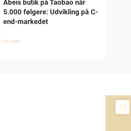
Abeis butik på Taobao når
5.000 følgere: Udvikling på C-
end-markedet
Se mere