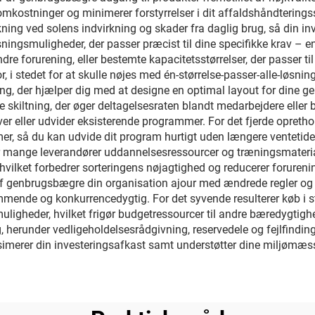
ngomkostninger og minimerer forstyrrelser i dit affaldshåndterin
ing ved solens indvirkning og skader fra daglig brug, så din inve
ingsmuligheder, der passer præcist til dine specifikke krav – en
ndre forurening, eller bestemte kapacitetsstørrelser, der passer t
or, i stedet for at skulle nøjes med én-størrelse-passer-alle-løsnin
ing, der hjælper dig med at designe en optimal layout for dine ge
skiltning, der øger deltagelsesraten blandt medarbejdere eller 
iver eller udvider eksisterende programmer. For det fjerde opret
mer, så du kan udvide dit program hurtigt uden længere ventetide
 mange leverandører uddannelsesressourcer og træningsmaterial
 hvilket forbedrer sorteringens nøjagtighed og reducerer forurenin
 af genbrugsbægre din organisation ajour med ændrede regler og 
mende og konkurrencedygtig. For det syvende resulterer køb i st
ligheder, hvilket frigør budgetressourcer til andre bæredygtighed
, herunder vedligeholdelsesrådgivning, reservedele og fejlfinding
imerer din investeringsafkast samt understøtter dine miljømæs