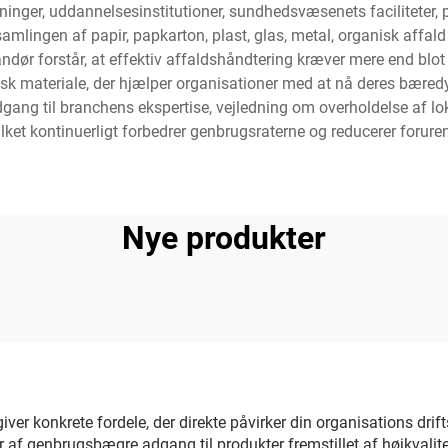
nger, uddannelsesinstitutioner, sundhedsvæsenets faciliteter, 
mlingen af papir, papkarton, plast, glas, metal, organisk affald
ndør forstår, at effektiv affaldshåndtering kræver mere end blo
sk materiale, der hjælper organisationer med at nå deres bære
ang til branchens ekspertise, vejledning om overholdelse af lo
ilket kontinuerligt forbedrer genbrugsraterne og reducerer forur
Nye produkter
ver konkrete fordele, der direkte påvirker din organisations drif
 af genbrugsbægre adgang til produkter fremstillet af højkvalite