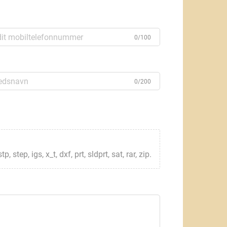
0/100
0/200
step, igs, x_t, dxf, prt, sldprt, sat, rar, zip.