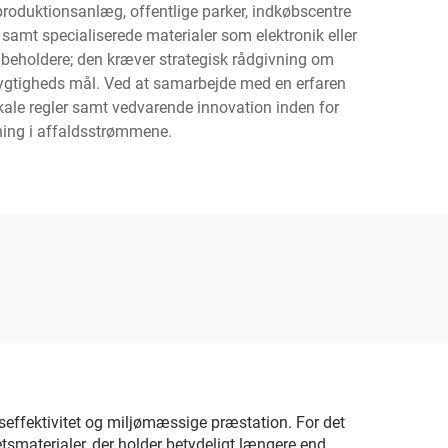
produktionsanlæg, offentlige parker, indkøbscentre
 samt specialiserede materialer som elektronik eller
t beholdere; den kræver strategisk rådgivning om
dygtigheds mål. Ved at samarbejde med en erfaren
kale regler samt vedvarende innovation inden for
ening i affaldsstrømmene.
tseffektivitet og miljømæssige præstation. For det
tsmaterialer, der holder betydeligt længere end