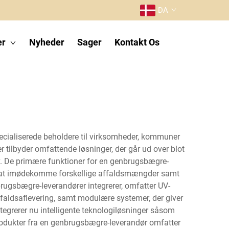
DA
er
Nyheder
Sager
Kontakt Os
ecialiserede beholdere til virksomheder, kommuner
 tilbyder omfattende løsninger, der går ud over blot
hov. De primære funktioner for en genbrugsbægre-
 til at imødekomme forskellige affaldsmængder samt
brugsbægre-leverandører integrerer, omfatter UV-
ffaldsaflevering, samt modulære systemer, der giver
tegrerer nu intelligente teknologiløsninger såsom
rodukter fra en genbrugsbægre-leverandør omfatter