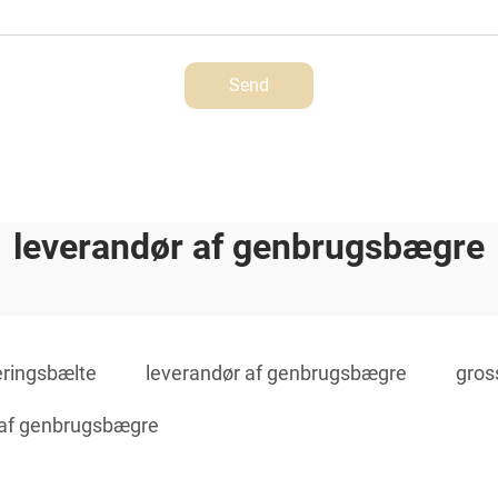
Send
leverandør af genbrugsbægre
eringsbælte
leverandør af genbrugsbægre
gros
 af genbrugsbægre