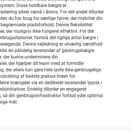
gssystem. Disse holdbare bægre er
stering sikrer værdi i årevis. For det andet tilbyder
ten du har brug for særlige farver, der matcher din
il begrænsede pladsforhold. Denne fleksibilitet
ger, der muligvis ikke fungerer effektivt. For det
nbrugsstationer, fastslå det rigtige antal bægre i
besøgende. Denne vejledning er utværlig værdifuld
holder en pålidelig leverandør af genbrugsbægre
r, der kunne underminere din
er, der hjælper dit team med at formidle
g, der ellers kan gøre hele laste ikke-genbrugelige.
udvikling af bedste praksis inden for
ørre mængder via en dedikeret leverandør typisk i
sinitiativer. Endelig tilbyder en engageret
, så din genbrugsinfrastruktur fortsat yder optimal
sige mål.