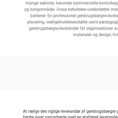
mange sektorer, herunder kommercielle kontorbygni
og boligområder. Disse beholdere understøtter indsa
batterier. En professionel genbrugsbægre-levera
placering, vedligeholdelsesstøtte samt pædagogi
genbrugsbægre-leverandør får organisationer adg
materialer og design, hv
At vælge den rigtige leverandør af genbrugsbægre gi
første giver samarbejde med en etableret leverandør