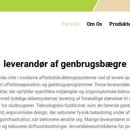
Forside
Om Os
Produkt
leverandør af genbrugsbægre
nde rolle i moderne affaldshåndteringssystemer ved at levere sp
rekt affaldsseparation og genbrugsprogrammer. Disse leverandører
ukter, der opfylder specifikke miljøregler og organisatoriske be
med tydelige etiketsystemer, levering af forskellige størrelser
n for slutbrugeren. Teknologiske funktioner, som de førende gen
old, ergonomiske design, der reducerer fysisk belastning under a
ugsinfrastruktur, når behovene ændrer sig. Mange leverandører in
re og reducerer driftsomkostninger. Anvendelsesområderne for p