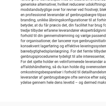
generiske alternativer, hvilket reducerer udskiftni
modstandsdygtige over for revner ved frostvejr, blekn
en professionel leverandør af genbrugsbægre tilpasn
branding, unikke åbningskonfigurationer til at forhi
betyder, at du får præcis det, din facilitet har brug f
tredje tilbyder erfarene leverandører ekspertrådgivn
forhold til din gennemstrømning og vælge passende 
for organisationer, der lancerer nye genbrugsinitiat
konsekvent lagerføring og effektive leveringssyste
bæredygtighedsplanlægning. For det femte tilbyder
genbrugsprocedurerne tydeligt til alle interessenter,
For det sjette holder en velinformerede leverandør
affaldshåndtering, så du kan holde dig overensstem
omkostningsbesparelser i forhold til detailhandelsmu
leverandør af genbrugsbægre ofte service efter salg
ydelse gennem hele dens levetid – og dermed maks