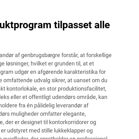
uktprogram tilpasset alle
ndør af genbrugsbægre forstår, at forskellige
e løsninger, hvilket er grunden til, at et
ram udgør en afgørende karakteristika for
e omfattende udvalg sikrer, at uanset om du
t kontorlokale, en stor produktionsfacilitet,
leks eller et offentligt udendørs område, kan
ldere fra én pålidelig leverandør af
ørs muligheder omfatter elegante,
der er designet til kontorkorridorer og
r udstyret med stille lukkeklapper og
 overflader, der opretholder en professionel