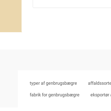
typer af genbrugsbægre
affaldssort
fabrik for genbrugsbægre
eksportør