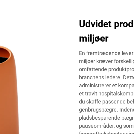
Udvidet prod
miljøer
En fremtrædende levera
miljøer kræver forskellig
omfattende produktprog
branchens ledere. Dett
administrerer et kompak
et travlt hospitalskomp
du skaffe passende beho
genbrugsbægre. Indend
pladsbesparende bægre, 
pauseområder, og som e
fingeraftryksbestandige