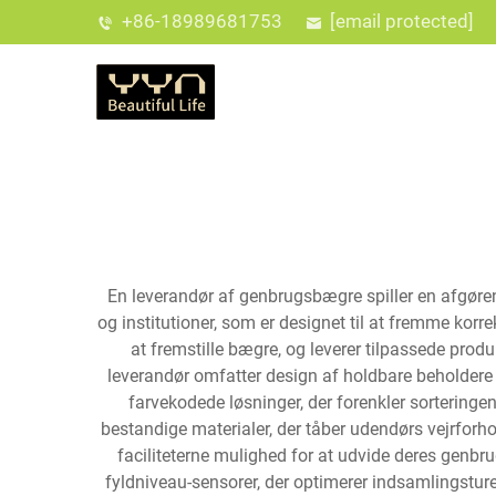
+86-18989681753
[email protected]
En leverandør af genbrugsbægre spiller en afgøre
og institutioner, som er designet til at fremme kor
at fremstille bægre, og leverer tilpassede prod
leverandør omfatter design af holdbare beholdere 
farvekodede løsninger, der forenkler sorteringe
bestandige materialer, der tåber udendørs vejrforh
faciliteterne mulighed for at udvide deres genbr
fyldniveau-sensorer, der optimerer indsamlingstu