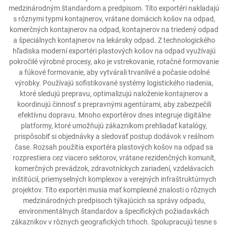
medzinárodným štandardom a predpisom. Títo exportéri nakladajú
s rôznymi typmi kontajnerov, vrátane domácich košov na odpad,
komerčných kontajnerov na odpad, kontajnerov na triedený odpad
a špeciálnych kontajnerov na lekársky odpad. Z technologického
hľadiska moderní exportéri plastových košov na odpad využívajú
pokročilé výrobné procesy, ako je vstrekovanie, rotačné formovanie
a fúkové formovanie, aby vytvárali trvanlivé a počasie odolné
výrobky. Používajú sofistikované systémy logistického riadenia,
ktoré sledujú prepravu, optimalizujú naloženie kontajnerov a
koordinujú činnosť s prepravnými agentúrami, aby zabezpečili
efektívnu dopravu. Mnoho exportérov dnes integruje digitálne
platformy, ktoré umožňujú zákazníkom prehliadať katalógy,
prispôsobiť si objednávky a sledovať postup dodávok v reálnom
čase. Rozsah použitia exportéra plastových košov na odpad sa
rozprestiera cez viacero sektorov, vrátane rezidenčných komunít,
komerčných prevádzok, zdravotníckych zariadení, vzdelávacích
inštitúcií, priemyselných komplexov a verejných infraštruktúrnych
projektov. Títo exportéri musia mať komplexné znalosti o rôznych
medzinárodných predpisoch týkajúcich sa správy odpadu,
environmentálnych štandardov a špecifických požiadavkách
zákazníkov v rôznych geografických trhoch. Spolupracujú tesne s