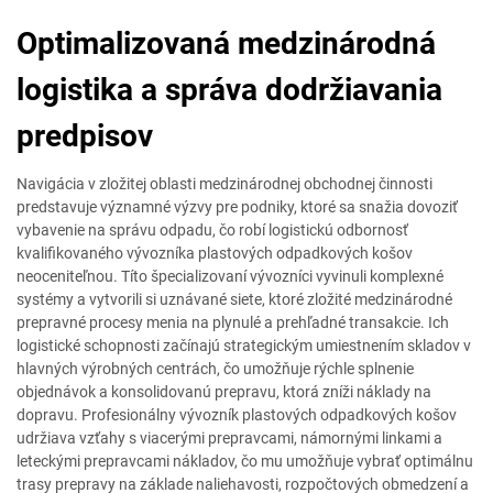
Optimalizovaná medzinárodná
logistika a správa dodržiavania
predpisov
Navigácia v zložitej oblasti medzinárodnej obchodnej činnosti
predstavuje významné výzvy pre podniky, ktoré sa snažia dovoziť
vybavenie na správu odpadu, čo robí logistickú odbornosť
kvalifikovaného vývozníka plastových odpadkových košov
neoceniteľnou. Títo špecializovaní vývozníci vyvinuli komplexné
systémy a vytvorili si uznávané siete, ktoré zložité medzinárodné
prepravné procesy menia na plynulé a prehľadné transakcie. Ich
logistické schopnosti začínajú strategickým umiestnením skladov v
hlavných výrobných centrách, čo umožňuje rýchle splnenie
objednávok a konsolidovanú prepravu, ktorá zníži náklady na
dopravu. Profesionálny vývozník plastových odpadkových košov
udržiava vzťahy s viacerými prepravcami, námornými linkami a
leteckými prepravcami nákladov, čo mu umožňuje vybrať optimálnu
trasy prepravy na základe naliehavosti, rozpočtových obmedzení a