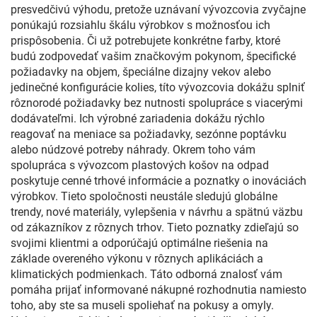
presvedčivú výhodu, pretože uznávaní vývozcovia zvyčajne
ponúkajú rozsiahlu škálu výrobkov s možnosťou ich
prispôsobenia. Či už potrebujete konkrétne farby, ktoré
budú zodpovedať vašim značkovým pokynom, špecifické
požiadavky na objem, špeciálne dizajny vekov alebo
jedinečné konfigurácie kolies, títo vývozcovia dokážu splniť
rôznorodé požiadavky bez nutnosti spolupráce s viacerými
dodávateľmi. Ich výrobné zariadenia dokážu rýchlo
reagovať na meniace sa požiadavky, sezónne poptávku
alebo núdzové potreby náhrady. Okrem toho vám
spolupráca s vývozcom plastových košov na odpad
poskytuje cenné trhové informácie a poznatky o inováciách
výrobkov. Tieto spoločnosti neustále sledujú globálne
trendy, nové materiály, vylepšenia v návrhu a spätnú väzbu
od zákazníkov z rôznych trhov. Tieto poznatky zdieľajú so
svojimi klientmi a odporúčajú optimálne riešenia na
základe overeného výkonu v rôznych aplikáciách a
klimatických podmienkach. Táto odborná znalosť vám
pomáha prijať informované nákupné rozhodnutia namiesto
toho, aby ste sa museli spoliehať na pokusy a omyly.