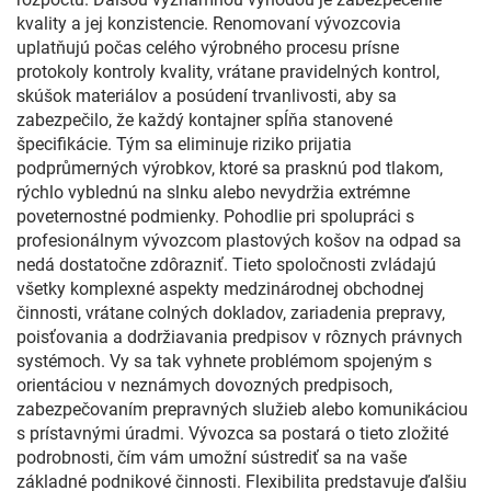
kvality a jej konzistencie. Renomovaní vývozcovia
uplatňujú počas celého výrobného procesu prísne
protokoly kontroly kvality, vrátane pravidelných kontrol,
skúšok materiálov a posúdení trvanlivosti, aby sa
zabezpečilo, že každý kontajner spĺňa stanovené
špecifikácie. Tým sa eliminuje riziko prijatia
podprůmerných výrobkov, ktoré sa prasknú pod tlakom,
rýchlo vyblednú na slnku alebo nevydržia extrémne
poveternostné podmienky. Pohodlie pri spolupráci s
profesionálnym vývozcom plastových košov na odpad sa
nedá dostatočne zdôrazniť. Tieto spoločnosti zvládajú
všetky komplexné aspekty medzinárodnej obchodnej
činnosti, vrátane colných dokladov, zariadenia prepravy,
poisťovania a dodržiavania predpisov v rôznych právnych
systémoch. Vy sa tak vyhnete problémom spojeným s
orientáciou v neznámych dovozných predpisoch,
zabezpečovaním prepravných služieb alebo komunikáciou
s prístavnými úradmi. Vývozca sa postará o tieto zložité
podrobnosti, čím vám umožní sústrediť sa na vaše
základné podnikové činnosti. Flexibilita predstavuje ďalšiu