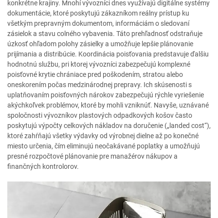
konkrétne krajiny. Mnohí vývozníci dnes využívajú digitálne systémy
dokumentácie, ktoré poskytujú zákazníkom reálny prístup ku
všetkým prepravným dokumentom, informáciám o sledovaní
zásielok a stavu colného vybavenia. Táto prehľadnosť odstraňuje
úzkosť ohľadom polohy zásielky a umožňuje lepšie plánovanie
prijímania a distribúcie. Koordinácia poisťovania predstavuje ďalšiu
hodnotnú službu, pri ktorej vývozníci zabezpečujú komplexné
poisťovné krytie chrániace pred poškodením, stratou alebo
oneskorením počas medzinárodnej prepravy. Ich skúsenosti s
uplatňovaním poisťovných nárokov zabezpečujú rýchle vyriešenie
akýchkoľvek problémov, ktoré by mohli vzniknúť. Navyše, uznávané
spoločnosti vývozníkov plastových odpadkových košov často
poskytujú výpočty celkových nákladov na doručenie („landed cost“),
ktoré zahŕňajú všetky výdavky od výrobnej dielne až po konečné
miesto určenia, čím eliminujú neočakávané poplatky a umožňujú
presné rozpočtové plánovanie pre manažérov nákupov a
finančných kontrolorov.