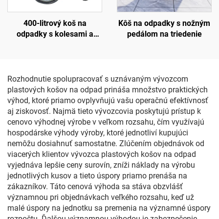
400-litrový koš na
Kôš na odpadky s nožným
odpadky s kolesami a
pedálom na triedenie
otvorenou hornou časťou
Rozhodnutie spolupracovať s uznávaným vývozcom
plastových košov na odpad prináša množstvo praktických
výhod, ktoré priamo ovplyvňujú vašu operačnú efektívnosť
aj ziskovosť. Najmä tieto vývozcovia poskytujú prístup k
cenovo výhodnej výrobe v veľkom rozsahu, čím využívajú
hospodárske výhody výroby, ktoré jednotliví kupujúci
nemôžu dosiahnuť samostatne. Zlúčením objednávok od
viacerých klientov vývozca plastových košov na odpad
vyjednáva lepšie ceny surovín, zníži náklady na výrobu
jednotlivých kusov a tieto úspory priamo prenáša na
zákazníkov. Táto cenová výhoda sa stáva obzvlášť
významnou pri objednávkach veľkého rozsahu, keď už
malé úspory na jednotku sa premenia na významné úspory
rozpočtu. Ďalšou významnou výhodou je zabezpečenie