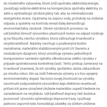
do moderného vybavenia, ktoré zníži spotrebu elektrickej energie,
zavádzajú solárne elektrárne na kompenzáciu spotreby elektriny zo
siete a optimalizujú výrobné plány tak, aby sa minimalizovala
energetická strata. Opatrenia na úsporu vody, protokoly na zníženie
odpadu a systémy na kontrolu emisií ďalej demonštrujú
environmentálny záväzok. Okrem výrobných procesov sa
udržateľná činnosť vývozníkov plastových košov na odpad rozširuje
aj na filozofiu návrhu výrobkov, ktorá zdôrazňuje trvanlivosť a
recyklovateľnosť. Nádoby navrhujú s posilnenými bodmi
namáhania, materiálmi stabilizovanými proti UV žiareniu a
modulárnym dizajnom, ktorý umožňuje výmenu jednotlivých
komponentov namiesto úplného zlikvidovania celého výrobku v
prípade opotrebovania konkrétnej časti. Tento prístup zameraný na
trvanlivosť znamená, že ich výrobky spoľahlivo slúžia zákazníkom
po mnoho rokov, čím sa zníži frekvencia výmeny a s ňou spojený
environmentálny dopad. Na konci svojej životnosti sa výrobky
navrhnuté zodpovednými vývozníkmi dajú efektívne recyklovať,
pričom ich jasne označené zloženie materiálov uspeší triedenie na
zariadeniach na recykláciu. Udržateľnosť dopravy tiež dostáva
pozornosť: vývozníci optimalizujú dopravné trasy, využívajú
palivovo úsporné lode, konsolidujú zásielky za účelom zníženia