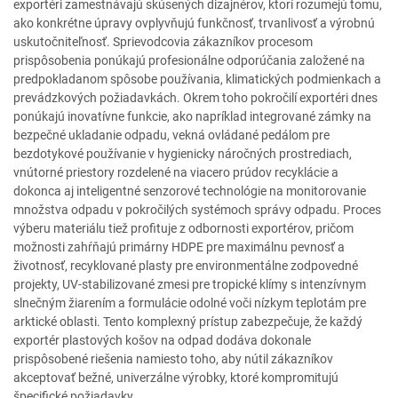
exportéri zamestnávajú skúsených dizajnérov, ktorí rozumejú tomu,
ako konkrétne úpravy ovplyvňujú funkčnosť, trvanlivosť a výrobnú
uskutočniteľnosť. Sprievodcovia zákazníkov procesom
prispôsobenia ponúkajú profesionálne odporúčania založené na
predpokladanom spôsobe používania, klimatických podmienkach a
prevádzkových požiadavkách. Okrem toho pokročilí exportéri dnes
ponúkajú inovatívne funkcie, ako napríklad integrované zámky na
bezpečné ukladanie odpadu, vekná ovládané pedálom pre
bezdotykové používanie v hygienicky náročných prostrediach,
vnútorné priestory rozdelené na viacero prúdov recyklácie a
dokonca aj inteligentné senzorové technológie na monitorovanie
množstva odpadu v pokročilých systémoch správy odpadu. Proces
výberu materiálu tiež profituje z odbornosti exportérov, pričom
možnosti zahŕňajú primárny HDPE pre maximálnu pevnosť a
životnosť, recyklované plasty pre environmentálne zodpovedné
projekty, UV-stabilizované zmesi pre tropické klímy s intenzívnym
slnečným žiarením a formulácie odolné voči nízkym teplotám pre
arktické oblasti. Tento komplexný prístup zabezpečuje, že každý
exportér plastových košov na odpad dodáva dokonale
prispôsobené riešenia namiesto toho, aby nútil zákazníkov
akceptovať bežné, univerzálne výrobky, ktoré kompromitujú
špecifické požiadavky.