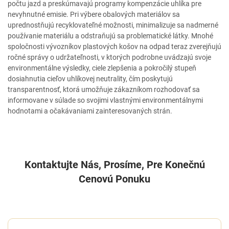
počtu jazd a preskúmavajú programy kompenzácie uhlíka pre
nevyhnutné emisie. Pri výbere obalových materiálov sa
uprednostňujú recyklovateľné možnosti, minimalizuje sa nadmerné
používanie materiálu a odstraňujú sa problematické látky. Mnohé
spoločnosti vývozníkov plastových košov na odpad teraz zverejňujú
ročné správy o udržateľnosti, v ktorých podrobne uvádzajú svoje
environmentálne výsledky, ciele zlepšenia a pokročilý stupeň
dosiahnutia cieľov uhlíkovej neutrality, čím poskytujú
transparentnosť, ktorá umožňuje zákazníkom rozhodovať sa
informovane v súlade so svojimi vlastnými environmentálnymi
hodnotami a očakávaniami zainteresovaných strán.
Kontaktujte Nás, Prosíme, Pre Konečnú
Cenovú Ponuku
NAPÍŠTE NÁM SPRÁVU