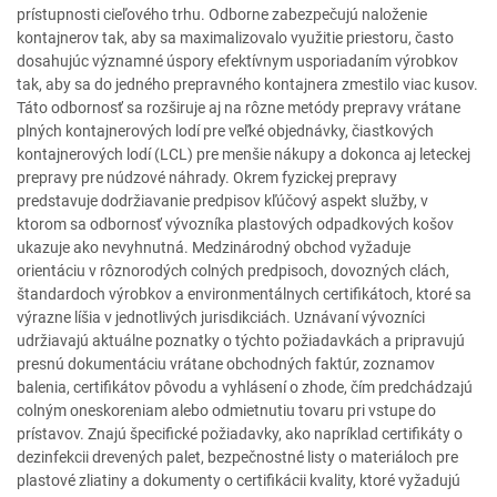
prístupnosti cieľového trhu. Odborne zabezpečujú naloženie
kontajnerov tak, aby sa maximalizovalo využitie priestoru, často
dosahujúc významné úspory efektívnym usporiadaním výrobkov
tak, aby sa do jedného prepravného kontajnera zmestilo viac kusov.
Táto odbornosť sa rozširuje aj na rôzne metódy prepravy vrátane
plných kontajnerových lodí pre veľké objednávky, čiastkových
kontajnerových lodí (LCL) pre menšie nákupy a dokonca aj leteckej
prepravy pre núdzové náhrady. Okrem fyzickej prepravy
predstavuje dodržiavanie predpisov kľúčový aspekt služby, v
ktorom sa odbornosť vývozníka plastových odpadkových košov
ukazuje ako nevyhnutná. Medzinárodný obchod vyžaduje
orientáciu v rôznorodých colných predpisoch, dovozných clách,
štandardoch výrobkov a environmentálnych certifikátoch, ktoré sa
výrazne líšia v jednotlivých jurisdikciách. Uznávaní vývozníci
udržiavajú aktuálne poznatky o týchto požiadavkách a pripravujú
presnú dokumentáciu vrátane obchodných faktúr, zoznamov
balenia, certifikátov pôvodu a vyhlásení o zhode, čím predchádzajú
colným oneskoreniam alebo odmietnutiu tovaru pri vstupe do
prístavov. Znajú špecifické požiadavky, ako napríklad certifikáty o
dezinfekcii drevených palet, bezpečnostné listy o materiáloch pre
plastové zliatiny a dokumenty o certifikácii kvality, ktoré vyžadujú