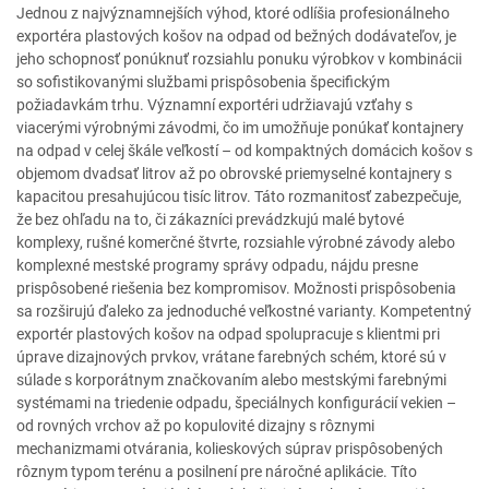
Jednou z najvýznamnejších výhod, ktoré odlíšia profesionálneho
exportéra plastových košov na odpad od bežných dodávateľov, je
jeho schopnosť ponúknuť rozsiahlu ponuku výrobkov v kombinácii
so sofistikovanými službami prispôsobenia špecifickým
požiadavkám trhu. Významní exportéri udržiavajú vzťahy s
viacerými výrobnými závodmi, čo im umožňuje ponúkať kontajnery
na odpad v celej škále veľkostí – od kompaktných domácich košov s
objemom dvadsať litrov až po obrovské priemyselné kontajnery s
kapacitou presahujúcou tisíc litrov. Táto rozmanitosť zabezpečuje,
že bez ohľadu na to, či zákazníci prevádzkujú malé bytové
komplexy, rušné komerčné štvrte, rozsiahle výrobné závody alebo
komplexné mestské programy správy odpadu, nájdu presne
prispôsobené riešenia bez kompromisov. Možnosti prispôsobenia
sa rozširujú ďaleko za jednoduché veľkostné varianty. Kompetentný
exportér plastových košov na odpad spolupracuje s klientmi pri
úprave dizajnových prvkov, vrátane farebných schém, ktoré sú v
súlade s korporátnym značkovaním alebo mestskými farebnými
systémami na triedenie odpadu, špeciálnych konfigurácií vekien –
od rovných vrchov až po kopulovité dizajny s rôznymi
mechanizmami otvárania, kolieskových súprav prispôsobených
rôznym typom terénu a posilnení pre náročné aplikácie. Títo