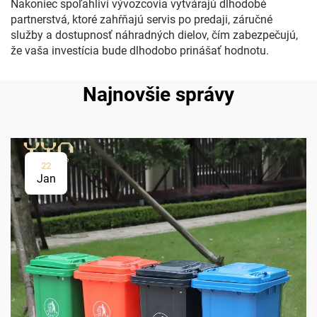
Nakoniec spoľahliví vývozcovia vytvárajú dlhodobé
partnerstvá, ktoré zahŕňajú servis po predaji, záručné
služby a dostupnosť náhradných dielov, čím zabezpečujú,
že vaša investícia bude dlhodobo prinášať hodnotu.
Najnovšie správy
22
Jan