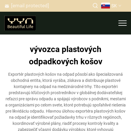
[email protected]
SK
vývozca plastových
odpadkových košov
Exportér plastových košov na odpad pôsobí ako špecializovaná
obchodná entita, ktorá vyrába, získava a distribuuje plastové
kontajnery na odpad na medzinárodné trhy. Títo exportéri
predstavujú kľúčových prostredníkov v globálnej dodávateľskej
reťazci pre správu odpadu a spájajú výrobcov s podnikmi, mestami
a organizáciami po celom svete, ktoré potrebujú spoľahlivé riešenia
pre likvidáciu odpadu. Hlavnou úlohou exportéra plastových košov
na odpad je identifikovať požiadavky trhu v rôznych regiónoch,
koordinovať výrobné plány, riadiť procesy kontroly kvality a
zabezpečiť včasný dodávku výrobkov, ktoré vyhovujú