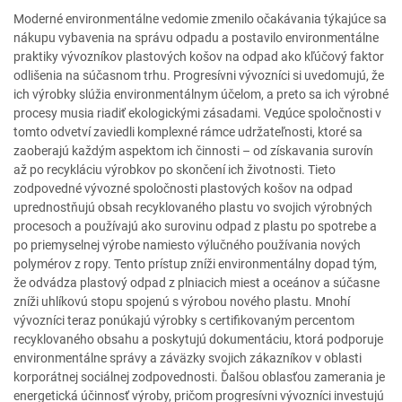
Moderné environmentálne vedomie zmenilo očakávania týkajúce sa
nákupu vybavenia na správu odpadu a postavilo environmentálne
praktiky vývozníkov plastových košov na odpad ako kľúčový faktor
odlišenia na súčasnom trhu. Progresívni vývozníci si uvedomujú, že
ich výrobky slúžia environmentálnym účelom, a preto sa ich výrobné
procesy musia riadiť ekologickými zásadami. Vедúce spoločnosti v
tomto odvetví zaviedli komplexné rámce udržateľnosti, ktoré sa
zaoberajú každým aspektom ich činnosti – od získavania surovín
až po recykláciu výrobkov po skončení ich životnosti. Tieto
zodpovedné vývozné spoločnosti plastových košov na odpad
uprednostňujú obsah recyklovaného plastu vo svojich výrobných
procesoch a používajú ako surovinu odpad z plastu po spotrebe a
po priemyselnej výrobe namiesto výlučného používania nových
polymérov z ropy. Tento prístup zníži environmentálny dopad tým,
že odvádza plastový odpad z plniacich miest a oceánov a súčasne
zníži uhlíkovú stopu spojenú s výrobou nového plastu. Mnohí
vývozníci teraz ponúkajú výrobky s certifikovaným percentom
recyklovaného obsahu a poskytujú dokumentáciu, ktorá podporuje
environmentálne správy a záväzky svojich zákazníkov v oblasti
korporátnej sociálnej zodpovednosti. Ďalšou oblasťou zamerania je
energetická účinnosť výroby, pričom progresívni vývozníci investujú