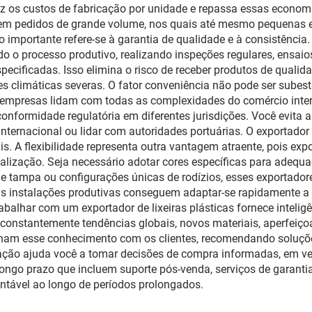
uz os custos de fabricação por unidade e repassa essas econom
iva em pedidos de grande volume, nos quais até mesmo pequena
o importante refere-se à garantia de qualidade e à consistênci
do o processo produtivo, realizando inspeções regulares, ensaio
pecificadas. Isso elimina o risco de receber produtos de qualid
es climáticas severas. O fator conveniência não pode ser sube
sas empresas lidam com todas as complexidades do comércio int
onformidade regulatória em diferentes jurisdições. Você evita 
nternacional ou lidar com autoridades portuárias. O exportador 
is. A flexibilidade representa outra vantagem atraente, pois 
lização. Seja necessário adotar cores específicas para adequaçã
de tampa ou configurações únicas de rodízios, esses exportador
as instalações produtivas conseguem adaptar-se rapidamente 
abalhar com um exportador de lixeiras plásticas fornece intelig
onstantemente tendências globais, novos materiais, aperfeiço
ilham esse conhecimento com os clientes, recomendando solu
ação ajuda você a tomar decisões de compra informadas, em vez 
ongo prazo que incluem suporte pós-venda, serviços de garantia
ntável ao longo de períodos prolongados.