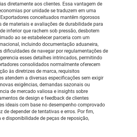
ias diretamente aos clientes. Essa vantagem de
s economias por unidade se traduzem em uma
a. Exportadores conceituados mantêm rigorosos
s de materiais e avaliações de durabilidade para
ade inferior que rachem sob pressão, desbotem
stimado ao se estabelecer parceria com um
ernacional, incluindo documentação aduaneira,
as dificuldades de navegar por regulamentações de
gerencia esses detalhes intrincados, permitindo
exportadores consolidados normalmente oferecem
o às diretrizes de marca, requisitos
es atendem a diversas especificações sem exigir
a novas exigências, demandas sazonais ou
ência de mercado valiosa e insights sobre
amentos de design e feedback de clientes
ções ideais com base no desempenho comprovado
de depender de tentativas e erros. Por fim,
 e disponibilidade de peças de reposição,