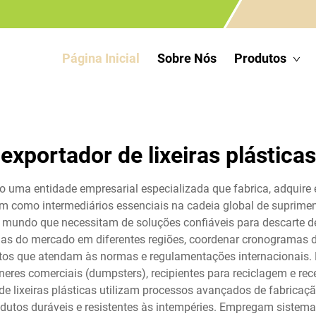
Página Inicial
Sobre Nós
Produtos
exportador de lixeiras plásticas
 uma entidade empresarial especializada que fabrica, adquire e 
m como intermediários essenciais na cadeia global de suprimen
mundo que necessitam de soluções confiáveis para descarte de
andas do mercado em diferentes regiões, coordenar cronogramas d
dutos que atendam às normas e regulamentações internacionais. 
ntêineres comerciais (dumpsters), recipientes para reciclagem e r
e lixeiras plásticas utilizam processos avançados de fabrica
odutos duráveis e resistentes às intempéries. Empregam sistemas