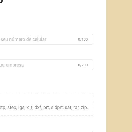
o
0/100
0/200
step, igs, x_t, dxf, prt, sldprt, sat, rar, zip.