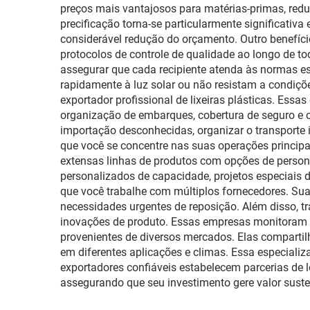
preços mais vantajosos para matérias-primas, red
precificação torna-se particularmente significat
considerável redução do orçamento. Outro benefíci
protocolos de controle de qualidade ao longo de to
assegurar que cada recipiente atenda às normas es
rapidamente à luz solar ou não resistam a condiçõ
exportador profissional de lixeiras plásticas. Es
organização de embarques, cobertura de seguro e c
importação desconhecidas, organizar o transporte i
que você se concentre nas suas operações principa
extensas linhas de produtos com opções de persona
personalizados de capacidade, projetos especiais 
que você trabalhe com múltiplos fornecedores. Su
necessidades urgentes de reposição. Além disso, tr
inovações de produto. Essas empresas monitoram c
provenientes de diversos mercados. Elas compart
em diferentes aplicações e climas. Essa especializ
exportadores confiáveis estabelecem parcerias de l
assegurando que seu investimento gere valor suste