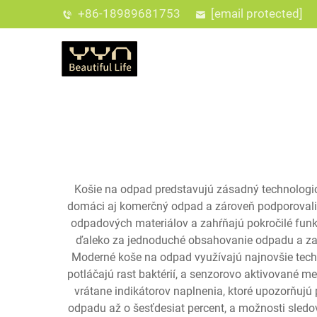
+86-18989681753
[email protected]
Košie na odpad predstavujú zásadný technologic
domáci aj komerčný odpad a zároveň podporovali 
odpadových materiálov a zahŕňajú pokročilé funkc
ďaleko za jednoduché obsahovanie odpadu a zah
Moderné koše na odpad využívajú najnovšie techn
potláčajú rast baktérií, a senzorovo aktivované m
vrátane indikátorov naplnenia, ktoré upozorňujú
odpadu až o šesťdesiat percent, a možnosti sled