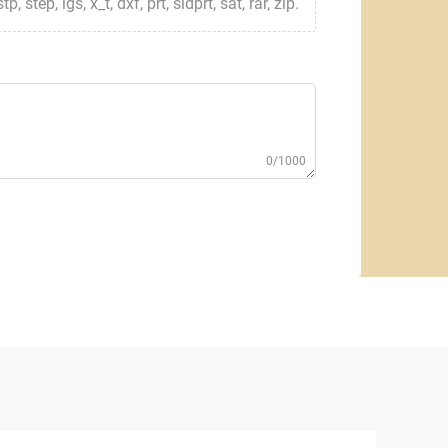
step, igs, x_t, dxf, prt, sldprt, sat, rar, zip.
0/1000