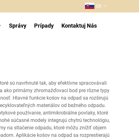
SK
Správy
Prípady
Kontaktuj Nás
ré sú navrhnuté tak, aby efektívne spracovávali
ia ako primárny zhromažďovací bod pre rôzne typy
dnosť. Hlavné funkcie košov na odpad sa rozširujú
recyklovateľných materiálov od bežného odpadu.
ykové používanie, antimikrobiálne povlaky, ktoré
Mnohé súčasné modely integrujú chytrú technológiu,
émy na stlačenie odpadu, ktoré môžu znížiť objem
adom. Aplikácie košov na odpad sa rozprestierajú