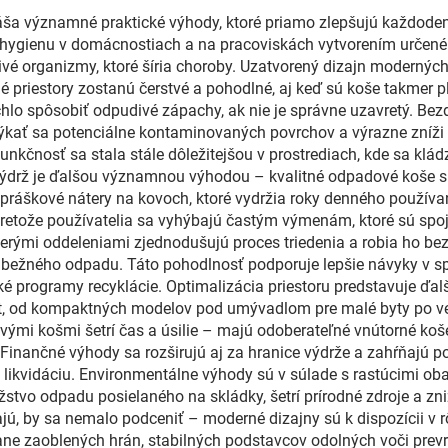
ša významné praktické výhody, ktoré priamo zlepšujú každodenn
jú hygienu v domácnostiach a na pracoviskách vytvorením urče
livé organizmy, ktoré šíria choroby. Uzatvorený dizajn modern
né priestory zostanú čerstvé a pohodlné, aj keď sú koše takmer 
lo spôsobiť odpudivé zápachy, ak nie je správne uzavretý. Bez
kať sa potenciálne kontaminovaných povrchov a výrazne zníži p
nkčnosť sa stala stále dôležitejšou v prostrediach, kde sa klád
ýdrž je ďalšou významnou výhodou – kvalitné odpadové koše sú
práškové nátery na kovoch, ktoré vydržia roky denného používan
pretože používatelia sa vyhýbajú častým výmenám, ktoré sú spoj
erými oddeleniami zjednodušujú proces triedenia a robia ho 
bežného odpadu. Táto pohodlnosť podporuje lepšie návyky v sp
programy recyklácie. Optimalizácia priestoru predstavuje ďalšiu
est, od kompaktných modelov pod umývadlom pre malé byty po ve
i košmi šetrí čas a úsilie – majú odoberateľné vnútorné koše, h
 Finančné výhody sa rozširujú aj za hranice výdrže a zahŕňajú 
na likvidáciu. Environmentálne výhody sú v súlade s rastúcimi 
stvo odpadu posielaného na skládky, šetrí prírodné zdroje a zn
kajú, by sa nemalo podceniť – moderné dizajny sú k dispozícii v 
rátane zaoblených hrán, stabilných podstavcov odolných voči pre