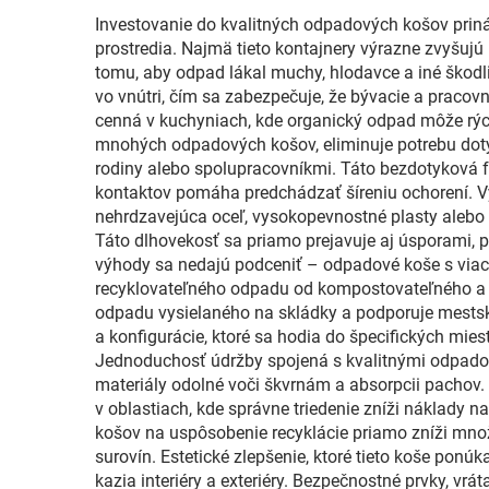
Investovanie do kvalitných odpadových košov priná
prostredia. Najmä tieto kontajnery výrazne zvyšu
tomu, aby odpad lákal muchy, hlodavce a iné škod
vo vnútri, čím sa zabezpečuje, že bývacie a pracov
cenná v kuchyniach, kde organický odpad môže rých
mnohých odpadových košov, eliminuje potrebu dotý
rodiny alebo spolupracovníkmi. Táto bezdotyková fu
kontaktov pomáha predchádzať šíreniu ochorení. V
nehrdzavejúca oceľ, vysokopevnostné plasty alebo 
Táto dlhovekosť sa priamo prejavuje aj úsporami, 
výhody sa nedajú podceniť – odpadové koše s viac
recyklovateľného odpadu od kompostovateľného a 
odpadu vysielaného na skládky a podporuje mestské 
a konfigurácie, ktoré sa hodia do špecifických mi
Jednoduchosť údržby spojená s kvalitnými odpadovým
materiály odolné voči škvrnám a absorpcii pachov.
v oblastiach, kde správne triedenie zníži náklady 
košov na uspôsobenie recyklácie priamo zníži množ
surovín. Estetické zlepšenie, ktoré tieto koše ponú
kazia interiéry a exteriéry. Bezpečnostné prvky, v