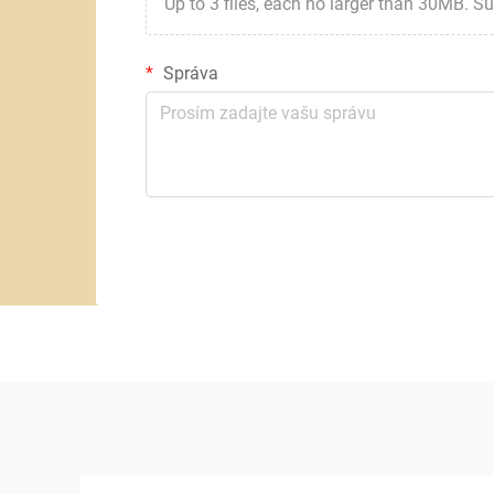
Up to 3 files, each no larger than 30MB. Suppor
Správa