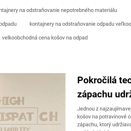
ntajnery na odstraňovanie nepotrebného materiálu
 odpadu
kontajnery na odstraňovanie odpadu veľk
velkoobchodná cena košov na odpad
Pokročilá te
zápachu udrž
Jednou z najzaujímave
košov na potravinové o
zápachu, ktorý udržiava