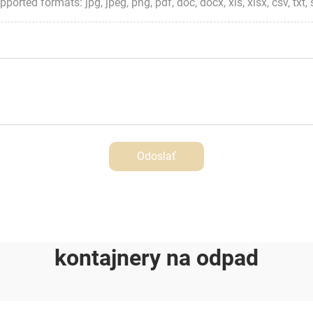
ted formats: jpg, jpeg, png, pdf, doc, docx, xls, xlsx, csv, txt, stp, 
Odoslať
kontajnery na odpad