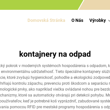
Domovská Stránka
O Nás
Výrobky
kontajnery na odpad
ký pokrok v moderných systémoch hospodárenia s odpadom, kto
environmentálnu udržateľnosť. Tieto špeciálne kontajnery slúž
ie, ktoré zvyšujú hygienickosť, pohodlie a ekologickú zodpove
ŕňajú kontrolu zápachu, prevenciu proti škodcom a separáciu 
ologické prvky, ako napríklad viečka ovládané nohou pre bezdot
echanizmy, ktoré sa automaticky otvárajú pri detekcii pohybu. 
 používateľov, keď je potrebné koš vyprázdniť, zabudované syst
ovania pomocou RFID pre mestské programy hospodárenia s odp