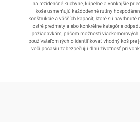
na rezidenčné kuchyne, kúpeľne a vonkajšie priest
koše usmerňujú každodenné rutiny hospodáreni
konštrukcie a väčších kapacít, ktoré sú navrhnut
ostré predmety alebo konkrétne kategórie odpad
požiadavkám, pričom možnosti viackomorových k
používateľom rýchlo identifikovať vhodný koš pre j
voči počasiu zabezpečujú dlhú životnosť pri vonka