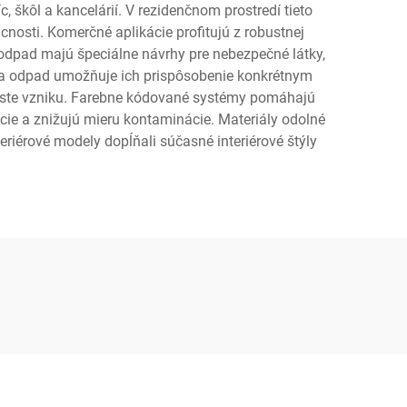
, škôl a kancelárií. V rezidenčnom prostredí tieto
sti. Komerčné aplikácie profitujú z robustnej
odpad majú špeciálne návrhy pre nebezpečné látky,
 na odpad umožňuje ich prispôsobenie konkrétnym
este vzniku. Farebne kódované systémy pomáhajú
ácie a znižujú mieru kontaminácie. Materiály odolné
eriérové modely dopĺňali súčasné interiérové štýly