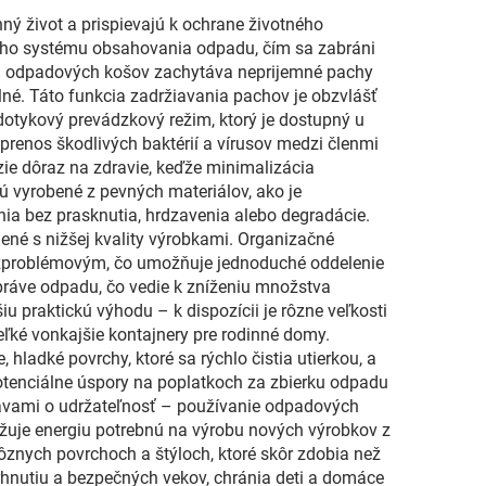
ý život a prispievajú k ochrane životného
ného systému obsahovania odpadu, čím sa zabráni
ých odpadových košov zachytáva neprijemné pachy
plné. Táto funkcia zadržiavania pachov je obzvlášť
dotykový prevádzkový režim, ktorý je dostupný u
renos škodlivých baktérií a vírusov medzi členmi
zie dôraz na zdravie, keďže minimalizácia
 vyrobené z pevných materiálov, ako je
ia bez prasknutia, hrdzavenia alebo degradácie.
ené s nižšej kvality výrobkami. Organizačné
bezproblémovým, čo umožňuje jednoduché oddelenie
ráve odpadu, čo vedie k zníženiu množstva
 praktickú výhodu – k dispozícii je rôzne veľkosti
ľké vonkajšie kontajnery pre rodinné domy.
ladké povrchy, ktoré sa rýchlo čistia utierkou, a
potenciálne úspory na poplatkoch za zbierku odpadu
obavami o udržateľnosť – používanie odpadových
ižuje energiu potrebnú na výrobu nových výrobkov z
rôznych povrchoch a štýloch, ktoré skôr zdobia než
vrhnutiu a bezpečných vekov, chránia deti a domáce