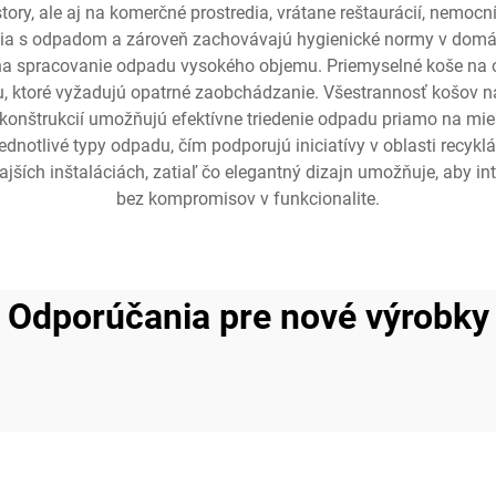
ory, ale aj na komerčné prostredia, vrátane reštaurácií, nemocníc
a s odpadom a zároveň zachovávajú hygienické normy v domácno
é na spracovanie odpadu vysokého objemu. Priemyselné koše na 
u, ktoré vyžadujú opatrné zaobchádzanie. Všestrannosť košov
onštrukcií umožňujú efektívne triedenie odpadu priamo na mi
ednotlivé typy odpadu, čím podporujú iniciatívy v oblasti recykl
jších inštaláciách, zatiaľ čo elegantný dizajn umožňuje, aby int
bez kompromisov v funkcionalite.
Odporúčania pre nové výrobky