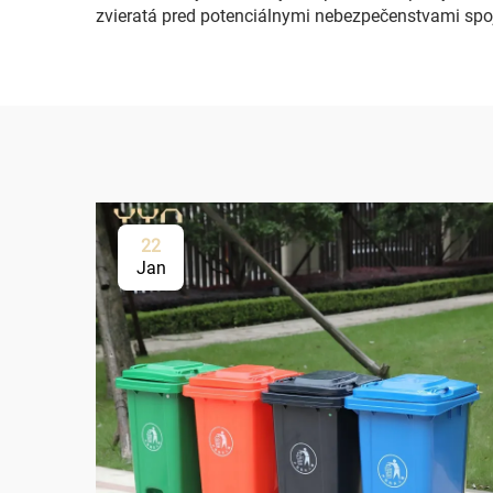
zvieratá pred potenciálnymi nebezpečenstvami s
22
Jan