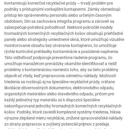
kontaminujú komerčné recyklačné prúdy – trvalý problém pre
podniky s prístupnými vonkajšími kontajnermi. Zámky obmedzujú
prístup len oprávnenému personálu alebo určeným časovým
obdobiam, čím sa zachováva integrita programu a zároveň sa
zabezpečuje potrebná pohodlnosť. Niektoré pokročilé modely
hromadných komerčných recyklačných košov obsahujú priehľadné
panely alebo strategicky umiestnené okná, ktoré umožňujú vizuálne
monitorovanie obsahu bez otvárania kontajnerov, čo umožňuje
rýchle kontrolné prehliadky kontaminácie a posúdenie naplnenia.
Táto viditeľnosť podporuje preventívne riadenie programu, čo
umožňuje manažérom prevádzky okamžite identifikovať a riešiť
problémy s kontamináciou namiesto toho, aby sa tieto problémy
objavili až vtedy, keď prepravcovia odmietnu náklady. Možnosti
triedenia sa rozširujú aj na špeciálne recyklačné prúdy, vrátane
likvidácie dôvernostných dokumentov, elektronického odpadu,
organických materiálov alebo stavebného odpadu, pričom pre
každý jedinečný typ materiálu sú k dispozícii špeciálne
nakonfigurované jednotky hromadných komerčných recyklačných
košov. Podniky, ktoré zaviedli komplexné systémy triedenia, hlásia
výrazne zlepšené mieru recyklácie, znížené spracovateľské náklady
zo strany prepravcov a zvýšený potenciál príjmov z predaja