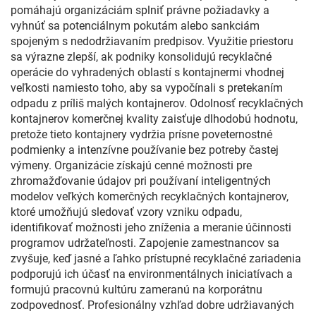
pomáhajú organizáciám splniť právne požiadavky a
vyhnúť sa potenciálnym pokutám alebo sankciám
spojeným s nedodržiavaním predpisov. Využitie priestoru
sa výrazne zlepší, ak podniky konsolidujú recyklačné
operácie do vyhradených oblastí s kontajnermi vhodnej
veľkosti namiesto toho, aby sa vypočínali s pretekaním
odpadu z príliš malých kontajnerov. Odolnosť recyklačných
kontajnerov komerčnej kvality zaisťuje dlhodobú hodnotu,
pretože tieto kontajnery vydržia prísne poveternostné
podmienky a intenzívne používanie bez potreby častej
výmeny. Organizácie získajú cenné možnosti pre
zhromažďovanie údajov pri používaní inteligentných
modelov veľkých komerčných recyklačných kontajnerov,
ktoré umožňujú sledovať vzory vzniku odpadu,
identifikovať možnosti jeho zníženia a meranie účinnosti
programov udržateľnosti. Zapojenie zamestnancov sa
zvyšuje, keď jasné a ľahko prístupné recyklačné zariadenia
podporujú ich účasť na environmentálnych iniciatívach a
formujú pracovnú kultúru zameranú na korporátnu
zodpovednosť. Profesionálny vzhľad dobre udržiavaných