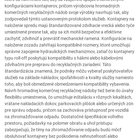
konfiguráciami kontajnerov, pričom výrobcovia hromadných
komerčných recyklačných nádob svoje výrobky navrhujú tak, aby
zodpovedali týmto ustanoveným protokolom služieb. Kontajnery na
naloženie spredu majú štandardizované zdvíhacie vrecká alebo tyče
umiestnené presne tak, aby sa ich mohli bezpečne a efektívne
zachytiť, zdvihnúť a prevrátiť mechanické ramená. Konfigurácie na
naloženie zozadu zahŕňajú kompatibilné rozmery, ktoré umožňujú
správne zapojenie hydraulických mechanizmov, zatiaľ čo kontajnery
typu roll-off poskytujú kompatibilitu s hákmi alebo kábelovými
zdvíhačmi pre prepravu do recyklačných zariadení. Táto
štandardizácia znamená, že podniky môžu vyberať poskytovateľov
služieb na základe nákladov, spoľahlivosti a kvality služby namiesto
toho, aby boli obmedzené obmedzeniami kompatibility vybavenia.
Návrh hromadnej komerčnej recyklačnej nádoby tiež berie do úvahy
flexibilitu umiestnenia, čo umožňuje inštaláciu v rôznych lokalitách,
vrátane nakladacích dokov, parkovacích plôšok alebo určených zón
pre správu odpadu, pričom sa zachováva prístupnosť pre vozidlá
na zhromažďovanie odpadu. Dostatočné špecifikácie voľného
priestoru, požiadavky na polomer obratu a uhol prístupu
zabezpečujú, že tímy na zhromažďovanie odpadu budú môcť
obsluhovať kontajnery bez poškodenia nehnuteľností alebo