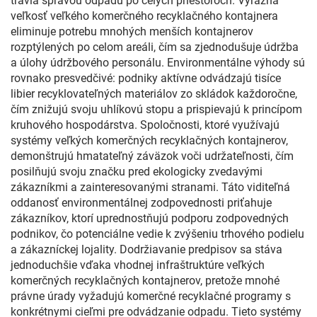
trávia správou odpadu po celých priestoroch. Výrazná
veľkosť veľkého komerčného recyklačného kontajnera
eliminuje potrebu mnohých menších kontajnerov
rozptýlených po celom areáli, čím sa zjednodušuje údržba
a úlohy údržbového personálu. Environmentálne výhody sú
rovnako presvedčivé: podniky aktívne odvádzajú tisíce
libier recyklovateľných materiálov zo skládok každoročne,
čím znižujú svoju uhlíkovú stopu a prispievajú k princípom
kruhového hospodárstva. Spoločnosti, ktoré využívajú
systémy veľkých komerčných recyklačných kontajnerov,
demonštrujú hmatateľný záväzok voči udržateľnosti, čím
posilňujú svoju značku pred ekologicky zvedavými
zákazníkmi a zainteresovanými stranami. Táto viditeľná
oddanosť environmentálnej zodpovednosti priťahuje
zákazníkov, ktorí uprednostňujú podporu zodpovedných
podnikov, čo potenciálne vedie k zvýšeniu trhového podielu
a zákazníckej lojality. Dodržiavanie predpisov sa stáva
jednoduchšie vďaka vhodnej infraštruktúre veľkých
komerčných recyklačných kontajnerov, pretože mnohé
právne úrady vyžadujú komerčné recyklačné programy s
konkrétnymi cieľmi pre odvádzanie odpadu. Tieto systémy