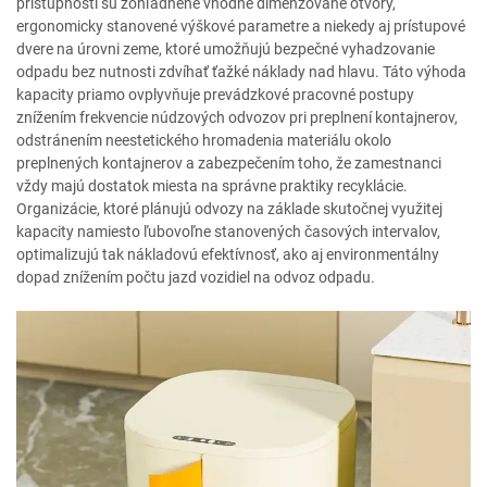
prístupnosti sú zohľadnené vhodne dimenzované otvory,
ergonomicky stanovené výškové parametre a niekedy aj prístupové
dvere na úrovni zeme, ktoré umožňujú bezpečné vyhadzovanie
odpadu bez nutnosti zdvíhať ťažké náklady nad hlavu. Táto výhoda
kapacity priamo ovplyvňuje prevádzkové pracovné postupy
znížením frekvencie núdzových odvozov pri preplnení kontajnerov,
odstránením neestetického hromadenia materiálu okolo
preplnených kontajnerov a zabezpečením toho, že zamestnanci
vždy majú dostatok miesta na správne praktiky recyklácie.
Organizácie, ktoré plánujú odvozy na základe skutočnej využitej
kapacity namiesto ľubovoľne stanovených časových intervalov,
optimalizujú tak nákladovú efektívnosť, ako aj environmentálny
dopad znížením počtu jazd vozidiel na odvoz odpadu.