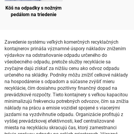
Kôš na odpadky s nožným
pedálom na triedenie
Zavedenie systému veľkých komerčných recyklačných
kontajnerov prináša významné úspory nákladov znížením
výdavkov na odstraňovanie odpadu určeného do
všeobecného odpadu, pretože služby recyklácie sa
zvyčajne dajú získať za nižšiu cenu ako odvoz odpadu
určeného na skládky. Podniky môžu znížiť celkové náklady
na hospodárenie s odpadom a súčasne zvýšiť mieru
recyklácie, čím dosiahnu pozitívny finančný dopad na
prevádzkové rozpočty. Tieto kontajnery s veľkou kapacitou
minimalizujú frekvenciu potrebných odvozov, čím sa znížia
náklady na prácu a emisie vozidiel spojené s viacerými
jazdami na vyzdvihnutie odpadu. Organizácie profitujú z
vyššej prevádzkovej efektívnosti, keď centralizované
miesta na recykláciu skracujú čas, ktorý zamestnanci