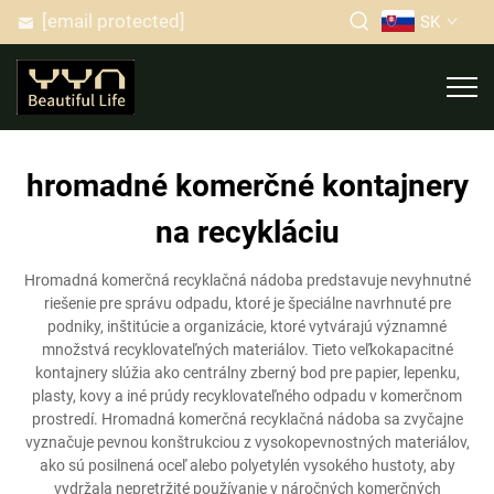
[email protected]
SK
hromadné komerčné kontajnery
na recykláciu
Hromadná komerčná recyklačná nádoba predstavuje nevyhnutné
riešenie pre správu odpadu, ktoré je špeciálne navrhnuté pre
podniky, inštitúcie a organizácie, ktoré vytvárajú významné
množstvá recyklovateľných materiálov. Tieto veľkokapacitné
kontajnery slúžia ako centrálny zberný bod pre papier, lepenku,
plasty, kovy a iné prúdy recyklovateľného odpadu v komerčnom
prostredí. Hromadná komerčná recyklačná nádoba sa zvyčajne
vyznačuje pevnou konštrukciou z vysokopevnostných materiálov,
ako sú posilnená oceľ alebo polyetylén vysokého hustoty, aby
vydržala nepretržité používanie v náročných komerčných