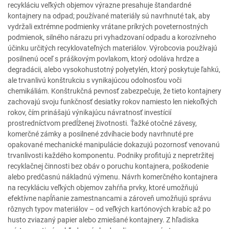
recykláciu veľkých objemov výrazne presahuje štandardné
kontajnery na odpad; používané materiály sú navrhnuté tak, aby
vydržali extrémne podmienky vrátane príkrých poveternostných
podmienok, silného nárazu pri vyhadzovaní odpadu a korozívneho
účinku určitých recyklovateľných materiálov. Výrobcovia používajú
posilnenú oceľ s práškovým povlakom, ktorý odoláva hrdze a
degradácii, alebo vysokohustotný polyetylén, ktorý poskytuje ľahkú,
ale trvanlivú konštrukciu s vynikajúcou odolnosťou voči
chemikáliám. Konštrukčná pevnosť zabezpečuje, že tieto kontajnery
zachovajú svoju funkčnosť desiatky rokov namiesto len niekoľkých
rokov, čím prinášajú výnikajúcu návratnosť investícií
prostredníctvom predĺženej životnosti. Ťažké otočné závesy,
komerčné zámky a posilnené zdvíhacie body navrhnuté pre
opakované mechanické manipulácie dokazujú pozornosť venovanú
trvanlivosti každého komponentu. Podniky profitujú z nepretržitej
recyklačnej činnosti bez obáv o poruchu kontajnera, poškodenie
alebo predčasnú nákladnú výmenu. Návrh komerčného kontajnera
na recykláciu veľkých objemov zahŕňa prvky, ktoré umožňujú
efektívne napĺňanie zamestnancami a zároveň umožňujú správu
rôznych typov materiálov – od veľkých kartónových krabíc až po
husto zviazaný papier alebo zmiešané kontajnery. Z hľadiska