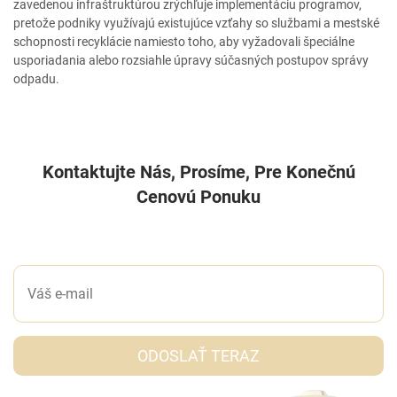
zavedenou infraštruktúrou zrýchľuje implementáciu programov,
pretože podniky využívajú existujúce vzťahy so službami a mestské
schopnosti recyklácie namiesto toho, aby vyžadovali špeciálne
usporiadania alebo rozsiahle úpravy súčasných postupov správy
odpadu.
Kontaktujte Nás, Prosíme, Pre Konečnú
Cenovú Ponuku
NAPÍŠTE NÁM SPRÁVU
ODOSLAŤ TERAZ