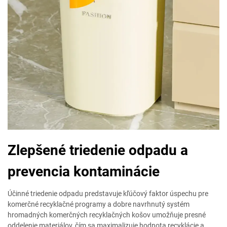
Zlepšené triedenie odpadu a
prevencia kontaminácie
Účinné triedenie odpadu predstavuje kľúčový faktor úspechu pre
komerčné recyklačné programy a dobre navrhnutý systém
hromadných komerčných recyklačných košov umožňuje presné
oddelenie materiálov, čím sa maximalizuje hodnota recyklácie a