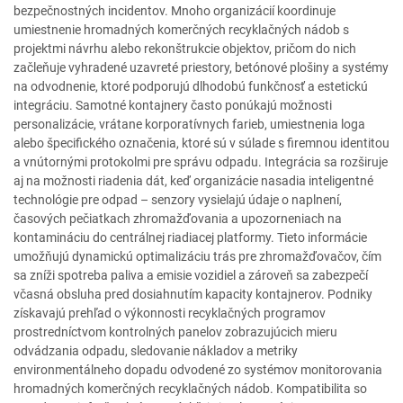
bezpečnostných incidentov. Mnoho organizácií koordinuje
umiestnenie hromadných komerčných recyklačných nádob s
projektmi návrhu alebo rekonštrukcie objektov, pričom do nich
začleňuje vyhradené uzavreté priestory, betónové plošiny a systémy
na odvodnenie, ktoré podporujú dlhodobú funkčnosť a estetickú
integráciu. Samotné kontajnery často ponúkajú možnosti
personalizácie, vrátane korporatívnych farieb, umiestnenia loga
alebo špecifického označenia, ktoré sú v súlade s firemnou identitou
a vnútornými protokolmi pre správu odpadu. Integrácia sa rozširuje
aj na možnosti riadenia dát, keď organizácie nasadia inteligentné
technológie pre odpad – senzory vysielajú údaje o naplnení,
časových pečiatkach zhromažďovania a upozorneniach na
kontamináciu do centrálnej riadiacej platformy. Tieto informácie
umožňujú dynamickú optimalizáciu trás pre zhromažďovačov, čím
sa zníži spotreba paliva a emisie vozidiel a zároveň sa zabezpečí
včasná obsluha pred dosiahnutím kapacity kontajnerov. Podniky
získavajú prehľad o výkonnosti recyklačných programov
prostredníctvom kontrolných panelov zobrazujúcich mieru
odvádzania odpadu, sledovanie nákladov a metriky
environmentálneho dopadu odvodené zo systémov monitorovania
hromadných komerčných recyklačných nádob. Kompatibilita so