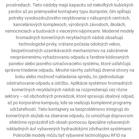
prostrediach. Tieto nádoby majú kapacitu od niekoľkých kubických
yardov až po priemyselné kontajnery typu dumpster, čím spĺňajú
potreby vysokozdružového recyklovania v nákupných centrách,
kanceláriových komplexoch, výrobných závodoch, školách,
nemocniciach a budovách s viacerými nájomcami. Moderné modely
hromadných komerčných recyklačných nádob obsahujú
technologické prvky, vrátane počasia odolných vekov,
bezpečnostných uzamkávacích mechanizmov na zabránenie
neoprávnenému vyhadzovaniu odpadu a farebne kódovaných
panelov alebo jasného označovacieho systému, ktoré usľahčujú
správne triedenie odpadu. Mnohé návrhy zahŕňajú dverné otvory na
boku alebo možnosť nakladania spredu, čo zjednodušuje
odstraňovanie odpadu a údržbu. Aplikácie systémov hromadných
komerčných recyklačných nádob sa rozprestierajú cez rôzne
sektory – od obchodných prevádzok, ktoré spravujú obalový odpad,
až po korporátne kampusy, kde sa realizujú komplexné programy
udržateľnosti. Tieto kontajnery sa bezproblémovo integrujú do
komerčných služieb na zbieranie odpadu, čo umožňuje dopravcom
efektívne vyprázdniť ich obsah pomocou špeciálne vybavených
nákladných áut vybavených hydraulickými zdvíhacími systémami.
Pokročilé modely môžu byť vybavené technológiou RFID na