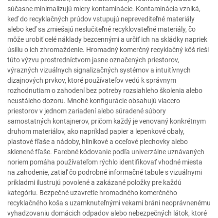
súčasne minimalizujú miery kontaminácie. Kontaminácia vzniká,
keď do recyklačných prúdov vstupujú neprevediteľné materiály
alebo keď sa zmiešajú neslučiteľné recyklovateľné materiály, čo
môže urobiť celé náklady bezcennými a určiť ich na skládky napriek
úsiliu o ich zhromaždenie. Hromadný komerčný recyklačný kôš rieši
túto výzvu prostredníctvom jasne označených priestorov,
výrazných vizuálnych signalizačných systémov a intuitívnych
dizajnových prvkov, ktoré používateľov vedú k správnym
rozhodnutiam o zahodení bez potreby rozsiahleho školenia alebo
neustáleho dozoru. Mnohé konfigurácie obsahujú viacero
priestorov v jednom zariadení alebo súradené súbory
samostatných kontajnerov, pričom každý je venovaný konkrétnym
druhom materiálov, ako napríklad papier a lepenkové obaly,
plastové fľaše a nádoby, hliníkové a oceľové plechovky alebo
sklenené fľaše. Farebné kódovanie podľa univerzálne uznávaných
noriem pomáha používateľom rýchlo identifikovať vhodné miesta
na zahodenie, zatiaľ čo podrobné informačné tabule s vizuálnymi
príkladmi ilustrujú povolené a zakázané položky pre každú
kategóriu. Bezpečné uzavretie hromadného komerčného
recyklačného koša s uzamknuteľnými vekami bráni neoprávnenému
vyhadzovaniu domácich odpadov alebo nebezpečných látok, ktoré