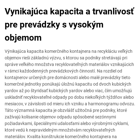
Vynikajúca kapacita a trvanlivosť
pre prevádzky s vysokým
objemom
Výnikajúca kapacita komerčného kontajnera na recykláciu veľkých
objemov rieši základnú výzvu, s ktorou sa podniky stretávajú pri
správe veľkého množstva recyklovateľných materiálov vznikajúcich
v rámci každodenných prevádzkových činností. Na rozdiel od
kontajnerov určených pre domácnosti alebo malé prevádzky tieto
komerčné jednotky ponúkajú úložnú kapacitu od dvoch kubických
yardov až po štyridsať kubických yardov alebo viac, čím umožňujú
uskladniť recyklovateľné odpady po dobu niekoľkých týždňov alebo
mesiacov, v závislosti od mieru ich vzniku a harmonogramu odvozu.
Táto významná kapacita je obzvlášť užitočná pre podniky, ktoré
zažívajú kolísanie objemov odpadu spôsobené sezónnymi
požiadavkami, špeciálnymi udalosťami alebo výrobnými cyklami,
ktoré vedú k nepravidelným množstvám recyklovateľných
materiálov. Kvalita konštrukcie komerčného kontajnera na