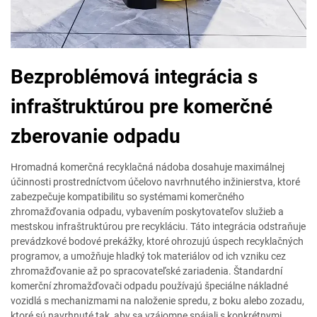
Bezproblémová integrácia s
infraštruktúrou pre komerčné
zberovanie odpadu
Hromadná komerčná recyklačná nádoba dosahuje maximálnej
účinnosti prostredníctvom účelovo navrhnutého inžinierstva, ktoré
zabezpečuje kompatibilitu so systémami komerčného
zhromažďovania odpadu, vybavením poskytovateľov služieb a
mestskou infraštruktúrou pre recykláciu. Táto integrácia odstraňuje
prevádzkové bodové prekážky, ktoré ohrozujú úspech recyklačných
programov, a umožňuje hladký tok materiálov od ich vzniku cez
zhromažďovanie až po spracovateľské zariadenia. Štandardní
komerční zhromažďovači odpadu používajú špeciálne nákladné
vozidlá s mechanizmami na naloženie spredu, z boku alebo zozadu,
ktoré sú navrhnuté tak, aby sa vzájomne spájali s konkrétnymi