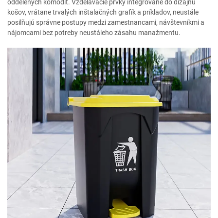
oddelených komodít. Vzdelávacie prvky integrované do dizajnu
košov, vrátane trvalých inštalačných grafík a príkladov, neustále
posilňujú správne postupy medzi zamestnancami, návštevníkmi a
nájomcami bez potreby neustáleho zásahu manažmentu.