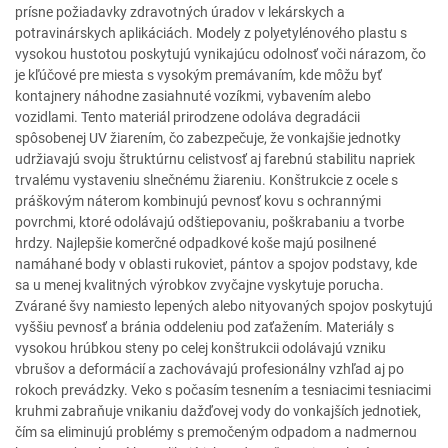
prísne požiadavky zdravotných úradov v lekárskych a
potravinárskych aplikáciách. Modely z polyetylénového plastu s
vysokou hustotou poskytujú vynikajúcu odolnosť voči nárazom, čo
je kľúčové pre miesta s vysokým premávaním, kde môžu byť
kontajnery náhodne zasiahnuté vozíkmi, vybavením alebo
vozidlami. Tento materiál prirodzene odoláva degradácii
spôsobenej UV žiarením, čo zabezpečuje, že vonkajšie jednotky
udržiavajú svoju štruktúrnu celistvosť aj farebnú stabilitu napriek
trvalému vystaveniu slnečnému žiareniu. Konštrukcie z ocele s
práškovým náterom kombinujú pevnosť kovu s ochrannými
povrchmi, ktoré odolávajú odštiepovaniu, poškrabaniu a tvorbe
hrdzy. Najlepšie komerčné odpadkové koše majú posilnené
namáhané body v oblasti rukoviet, pántov a spojov podstavy, kde
sa u menej kvalitných výrobkov zvyčajne vyskytuje porucha.
Zvárané švy namiesto lepených alebo nityovaných spojov poskytujú
vyššiu pevnosť a bránia oddeleniu pod zaťažením. Materiály s
vysokou hrúbkou steny po celej konštrukcii odolávajú vzniku
vbrušov a deformácií a zachovávajú profesionálny vzhľad aj po
rokoch prevádzky. Veko s počasím tesnením a tesniacimi tesniacimi
kruhmi zabraňuje vnikaniu dažďovej vody do vonkajších jednotiek,
čím sa eliminujú problémy s premočeným odpadom a nadmernou