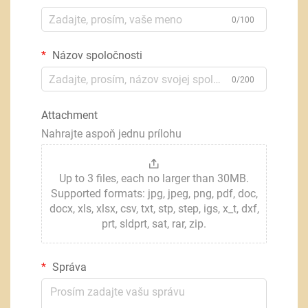
0/100
Názov spoločnosti
0/200
Attachment
Nahrajte aspoň jednu prílohu
Up to 3 files, each no larger than 30MB.
Supported formats: jpg, jpeg, png, pdf, doc,
docx, xls, xlsx, csv, txt, stp, step, igs, x_t, dxf,
prt, sldprt, sat, rar, zip.
Správa