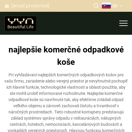
[email protected]
SK
najlepšie komerčné odpadkové
koše
Pri vyhľadávaní najlepších komerčných odpadkových košov pre
vašu firmu, zariadenie alebo verejný priestor je nevyhnutné pochopiť
ich hlavné funkcie, technologické vlastnosti a oblasti použitia, aby
ste mohli urobiť informované rozhodnutie. Najlepšie komerčné
odpadkové koše sú navrhnuté tak, aby efektívne zvládali odpad
veľkého objemu a zároveň zachovali čistotu a trvanlivosť v
náročných prostrediach. Tieto robustné kontajnery predstavujú
základ systémov správy odpadu v reštauráciách, nákupných
centrách, hoteloch, nemocniciach, kanceláriových budovách a
vonkajších verejných priestoroch. Hlavnou funkciou komerčných