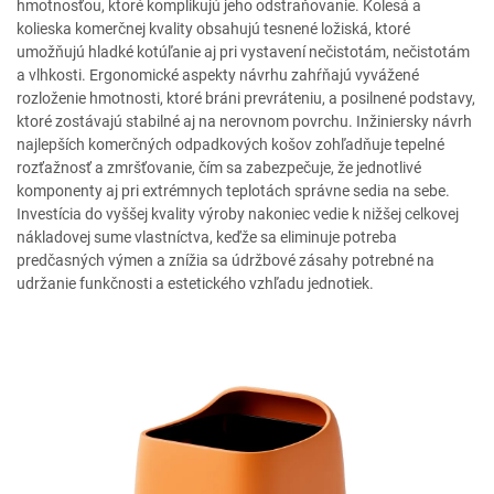
hmotnosťou, ktoré komplikujú jeho odstraňovanie. Kolesá a
kolieska komerčnej kvality obsahujú tesnené ložiská, ktoré
umožňujú hladké kotúľanie aj pri vystavení nečistotám, nečistotám
a vlhkosti. Ergonomické aspekty návrhu zahŕňajú vyvážené
rozloženie hmotnosti, ktoré bráni prevráteniu, a posilnené podstavy,
ktoré zostávajú stabilné aj na nerovnom povrchu. Inžiniersky návrh
najlepších komerčných odpadkových košov zohľadňuje tepelné
rozťažnosť a zmršťovanie, čím sa zabezpečuje, že jednotlivé
komponenty aj pri extrémnych teplotách správne sedia na sebe.
Investícia do vyššej kvality výroby nakoniec vedie k nižšej celkovej
nákladovej sume vlastníctva, keďže sa eliminuje potreba
predčasných výmen a znížia sa údržbové zásahy potrebné na
udržanie funkčnosti a estetického vzhľadu jednotiek.