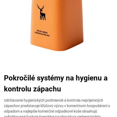
Pokročilé systémy na hygienu a
kontrolu zápachu
Udržiavanie hygienických podmienok a kontrola neprijemných
zápachov predstavuje kľúčovú výzvu v komerčnom hospodárení s
odpadom a najlepšie komerčné odpadkové koše obsahujú
sofistikované funkcie špeciálne navrhnuté na riešenie týchto