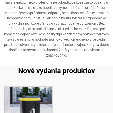
návštevníkov. Tieto profesionálne odpadkové koše často obsahujú
praktické funkcie, ako napríklad vymeniteľné vnútorné koše na
zjednodušené vyprázdnenie odpadu, bezpečnostné zámky brániace
neoprávnenému prístupu alebo vniknutiu zvierat a ergonomické
prvky dizajnu, ktoré uľahčujú vyprázdňovanie údržbárom. Bez
ohľadu na to, či sú umiestnené v interiéri alebo exteriéri, najlepšie
komerčné odpadkové koše poskytujú konzistentný výkon a zároveň
zvyšujú estetickú hodnotu akéhokoľvek komerčného prostredia
prostredníctvom štýlového, profesionálneho dizajnu, ktorý sa dobre
dopĺňa s rôznymi architektonickými štýlmi a požiadavkami na
značkovanie.
Nové vydania produktov