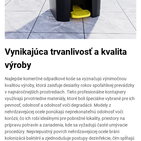
Vynikajúca trvanlivosť a kvalita
výroby
Najlepšie komerčné odpadkové koše sa vyznačujú výnimočnou
kvalitou výroby, ktorá zaisťuje desiatky rokov spoľahlivej prevádzky
v najnáročnejších prostrediach. Tieto profesionálne kontajnery
využívajú prvotriedne materiály, ktoré boli špeciálne vybrané pre ich
pevnosť, odolnosť a odolnosť voči degradácii. Modely z
nehrdzavejúcej ocele ponúkajú neprekonateľnú odolnosť voči
korózii, čo ich robí ideálnymi pre pobrežné lokality, priestory na
prípravu potravín a zariadenia, kde sa vyžadujú časté umývacie
procedúry. Nepriepustný povrch nehrdzavejúcej ocele bráni
kolonizácii baktérií a zjednodušuje postupy dezinfekcie, čím spĺňajú