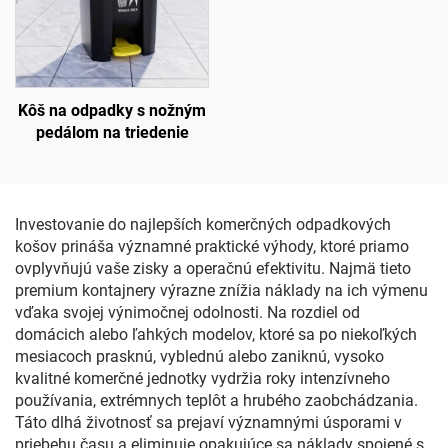
Kôš na odpadky s nožným
pedálom na triedenie
Investovanie do najlepších komerčných odpadkových
košov prináša významné praktické výhody, ktoré priamo
ovplyvňujú vaše zisky a operačnú efektivitu. Najmä tieto
premium kontajnery výrazne znížia náklady na ich výmenu
vďaka svojej výnimočnej odolnosti. Na rozdiel od
domácich alebo ľahkých modelov, ktoré sa po niekoľkých
mesiacoch prasknú, vyblednú alebo zaniknú, vysoko
kvalitné komerčné jednotky vydržia roky intenzívneho
používania, extrémnych teplôt a hrubého zaobchádzania.
Táto dlhá životnosť sa prejaví významnými úsporami v
priebehu času a eliminuje opakujúce sa náklady spojené s