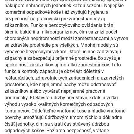
nákupom náhradných jednotiek každú sezónu. Najlepšie
komerčné odpadkové koše tiež zvyšujú hygienu a
bezpečnosť na pracovisku pre zamestnancov aj
zákazníkov. Funkcia bezdotykového ovládania bráni
šíreniu baktérií a mikroorganizmov, čím sa zníži počet
chorobných neprítomností medzi zamestnancami a vytvorí
sa zdravšie prostredie pre všetkých. Mnohé modely sú
vybavené bezpečnými vekami, ktoré účinne zadržiavajú
zápachy a zabezpečujú príjemné prostredie, čo zvyšuje
spokojnosť zákazníkov aj morálku zamestnancov. Táto
funkcia kontroly zápachu je obzvlášť dôležitá v
reštauráciách, zdravotníckych zariadeniach a uzavretých
priestoroch, kde neprijemné pachy môžu odstrašovať
zákazníkov alebo vytvárať nepríjemné pracovné
podmienky. Efektivita údržby predstavuje ďalšiu veľkú
výhodu vysoko kvalitných komerčných odpadových
kontajnerov. Oddeľiteľné vnútorné koše a hladké vnútorné
povrchy umožňujú údržbovým tímom rýchlo a dôkladne
čistiť jednotky, čím sa skráti čas strávený údržbou
odpadových košov. Požiarna bezpečnosť, vrátane