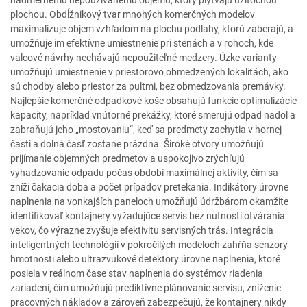
nadmernému nepoužívanému objemu, ktorý plýtvajú užitočnou
plochou. Obdĺžnikový tvar mnohých komerčných modelov
maximalizuje objem vzhľadom na plochu podlahy, ktorú zaberajú, a
umožňuje im efektívne umiestnenie pri stenách a v rohoch, kde
valcové návrhy nechávajú nepoužiteľné medzery. Úzke varianty
umožňujú umiestnenie v priestorovo obmedzených lokalitách, ako
sú chodby alebo priestor za pultmi, bez obmedzovania premávky.
Najlepšie komerčné odpadkové koše obsahujú funkcie optimalizácie
kapacity, napríklad vnútorné prekážky, ktoré smerujú odpad nadol a
zabraňujú jeho „mostovaniu“, keď sa predmety zachytia v hornej
časti a dolná časť zostane prázdna. Široké otvory umožňujú
prijímanie objemných predmetov a uspokojivo zrýchľujú
vyhadzovanie odpadu počas období maximálnej aktivity, čím sa
zníži čakacia doba a počet prípadov pretekania. Indikátory úrovne
naplnenia na vonkajších paneloch umožňujú údržbárom okamžite
identifikovať kontajnery vyžadujúce servis bez nutnosti otvárania
vekov, čo výrazne zvyšuje efektivitu servisných trás. Integrácia
inteligentných technológií v pokročilých modeloch zahŕňa senzory
hmotnosti alebo ultrazvukové detektory úrovne naplnenia, ktoré
posiela v reálnom čase stav naplnenia do systémov riadenia
zariadení, čím umožňujú prediktívne plánovanie servisu, zníženie
pracovných nákladov a zároveň zabezpečujú, že kontajnery nikdy