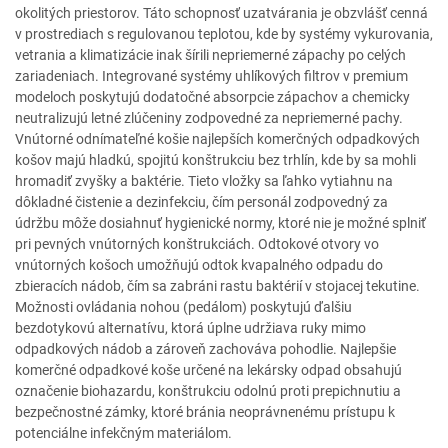
okolitých priestorov. Táto schopnosť uzatvárania je obzvlášť cenná
v prostrediach s regulovanou teplotou, kde by systémy vykurovania,
vetrania a klimatizácie inak šírili nepriemerné zápachy po celých
zariadeniach. Integrované systémy uhlíkových filtrov v premium
modeloch poskytujú dodatočné absorpcie zápachov a chemicky
neutralizujú letné zlúčeniny zodpovedné za nepriemerné pachy.
Vnútorné odnímateľné košie najlepších komerčných odpadkových
košov majú hladkú, spojitú konštrukciu bez trhlín, kde by sa mohli
hromadiť zvyšky a baktérie. Tieto vložky sa ľahko vytiahnu na
dôkladné čistenie a dezinfekciu, čím personál zodpovedný za
údržbu môže dosiahnuť hygienické normy, ktoré nie je možné splniť
pri pevných vnútorných konštrukciách. Odtokové otvory vo
vnútorných košoch umožňujú odtok kvapalného odpadu do
zbieracích nádob, čím sa zabráni rastu baktérií v stojacej tekutine.
Možnosti ovládania nohou (pedálom) poskytujú ďalšiu
bezdotykovú alternatívu, ktorá úplne udržiava ruky mimo
odpadkových nádob a zároveň zachováva pohodlie. Najlepšie
komerčné odpadkové koše určené na lekársky odpad obsahujú
označenie biohazardu, konštrukciu odolnú proti prepichnutiu a
bezpečnostné zámky, ktoré bránia neoprávnenému prístupu k
potenciálne infekčným materiálom.