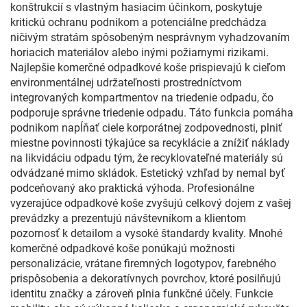
konštrukcií s vlastným hasiacim účinkom, poskytuje
kritickú ochranu podnikom a potenciálne predchádza
ničivým stratám spôsobeným nesprávnym vyhadzovaním
horiacich materiálov alebo inými požiarnymi rizikami.
Najlepšie komerčné odpadkové koše prispievajú k cieľom
environmentálnej udržateľnosti prostredníctvom
integrovaných kompartmentov na triedenie odpadu, čo
podporuje správne triedenie odpadu. Táto funkcia pomáha
podnikom napĺňať ciele korporátnej zodpovednosti, plniť
miestne povinnosti týkajúce sa recyklácie a znížiť náklady
na likvidáciu odpadu tým, že recyklovateľné materiály sú
odvádzané mimo skládok. Estetický vzhľad by nemal byť
podceňovaný ako praktická výhoda. Profesionálne
vyzerajúce odpadkové koše zvyšujú celkový dojem z vašej
prevádzky a prezentujú návštevníkom a klientom
pozornosť k detailom a vysoké štandardy kvality. Mnohé
komerčné odpadkové koše ponúkajú možnosti
personalizácie, vrátane firemných logotypov, farebného
prispôsobenia a dekoratívnych povrchov, ktoré posilňujú
identitu značky a zároveň plnia funkčné účely. Funkcie