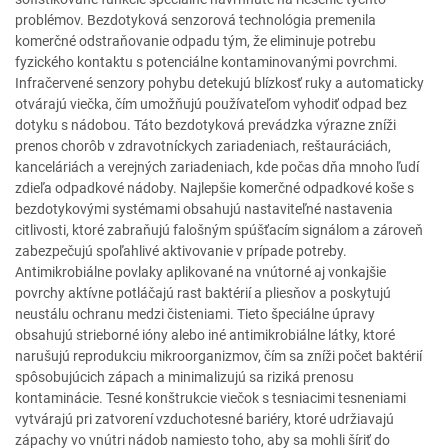
problémov. Bezdotyková senzorová technológia premenila
komerčné odstraňovanie odpadu tým, že eliminuje potrebu
fyzického kontaktu s potenciálne kontaminovanými povrchmi.
Infračervené senzory pohybu detekujú blízkosť ruky a automaticky
otvárajú viečka, čím umožňujú používateľom vyhodiť odpad bez
dotyku s nádobou. Táto bezdotyková prevádzka výrazne zníži
prenos chorôb v zdravotníckych zariadeniach, reštauráciách,
kanceláriách a verejných zariadeniach, kde počas dňa mnoho ľudí
zdieľa odpadkové nádoby. Najlepšie komerčné odpadkové koše s
bezdotykovými systémami obsahujú nastaviteľné nastavenia
citlivosti, ktoré zabraňujú falošným spúšťacím signálom a zároveň
zabezpečujú spoľahlivé aktivovanie v prípade potreby.
Antimikrobiálne povlaky aplikované na vnútorné aj vonkajšie
povrchy aktívne potláčajú rast baktérií a pliesňov a poskytujú
neustálu ochranu medzi čisteniami. Tieto špeciálne úpravy
obsahujú strieborné ióny alebo iné antimikrobiálne látky, ktoré
narušujú reprodukciu mikroorganizmov, čím sa zníži počet baktérií
spôsobujúcich zápach a minimalizujú sa riziká prenosu
kontaminácie. Tesné konštrukcie viečok s tesniacimi tesneniami
vytvárajú pri zatvorení vzduchotesné bariéry, ktoré udržiavajú
zápachy vo vnútri nádob namiesto toho, aby sa mohli šíriť do