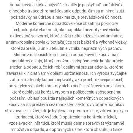
odpadkových košov najvyššej kvality je poskytnúť spoľahlivé a
dlhodobo trváce zhromažďovanie odpadu, čím sa minimalizujú
požiadavky na údržbu a maximalizuje prevádzková účinnosť.
Moderné komerčné odpadkové koše obsahujú pokročilé
technologické vlastnosti, ako napríklad bezdotykové viečka
aktivované senzormi, ktoré znížia riziko krížovej kontaminácie,
antimikrobiálne povlaky potláčajúce rast baktérií a výkonné vložky,
ktoré zabraňujú úniku tekutín a vzniku nepriaznivých pachov.
Mnohé z najlepších komerčných odpadkových košov majú
modulárny dizajn, ktorý umožňuje prispôsobenie konfigurácie
triedenia odpadu, čo ich robí ideálnymi pre zariadenia, ktoré sa
zaviazali k iniciatívam v oblasti udržateľnosti. Ich výroba zvyčajne
zahŕňa materiály komerčnej kvality, ako je nehrdzavejúca oceľ,
polyetylén vysokého hustoty alebo oceľ s práškovým povlakom,
ktoré odolávajú korózii, vrypom a poškodeniu spôsobenému
počasím. Oblasť použitia najlepších komerčných odpadkových
košov sa rozprestiera cez množstvo sektorov vrátane podnikov
stravovacej služby, kde je hygiena na prvom mieste, zdravotníckych
zariadení, ktoré vyžadujú opatrenia na kontrolu infekcií,
vzdelávacích inštitúcií, ktoré musia denne spravovať významné
množstvá odpadu, a dopravných uzlov, ktoré obsluhujú tisíce