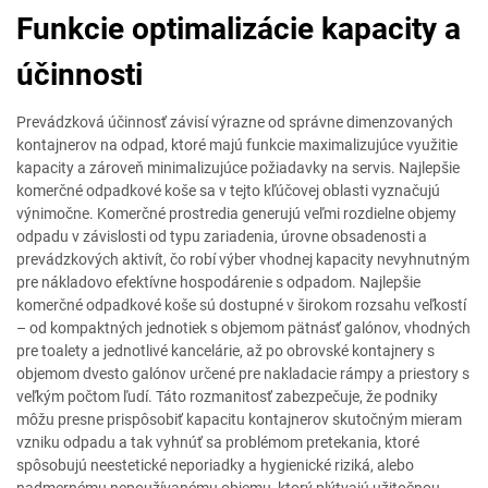
Funkcie optimalizácie kapacity a
účinnosti
Prevádzková účinnosť závisí výrazne od správne dimenzovaných
kontajnerov na odpad, ktoré majú funkcie maximalizujúce využitie
kapacity a zároveň minimalizujúce požiadavky na servis. Najlepšie
komerčné odpadkové koše sa v tejto kľúčovej oblasti vyznačujú
výnimočne. Komerčné prostredia generujú veľmi rozdielne objemy
odpadu v závislosti od typu zariadenia, úrovne obsadenosti a
prevádzkových aktivít, čo robí výber vhodnej kapacity nevyhnutným
pre nákladovo efektívne hospodárenie s odpadom. Najlepšie
komerčné odpadkové koše sú dostupné v širokom rozsahu veľkostí
– od kompaktných jednotiek s objemom pätnásť galónov, vhodných
pre toalety a jednotlivé kancelárie, až po obrovské kontajnery s
objemom dvesto galónov určené pre nakladacie rámpy a priestory s
veľkým počtom ľudí. Táto rozmanitosť zabezpečuje, že podniky
môžu presne prispôsobiť kapacitu kontajnerov skutočným mieram
vzniku odpadu a tak vyhnúť sa problémom pretekania, ktoré
spôsobujú neestetické neporiadky a hygienické riziká, alebo