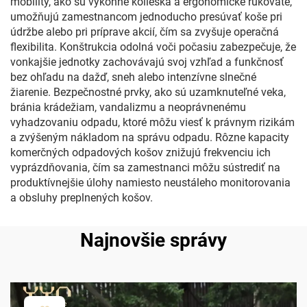
mobility, ako sú výkonné kolieska a ergonomické rukoväte,
umožňujú zamestnancom jednoducho presúvať koše pri
údržbe alebo pri príprave akcií, čím sa zvyšuje operačná
flexibilita. Konštrukcia odolná voči počasiu zabezpečuje, že
vonkajšie jednotky zachovávajú svoj vzhľad a funkčnosť
bez ohľadu na dažď, sneh alebo intenzívne slnečné
žiarenie. Bezpečnostné prvky, ako sú uzamknuteľné veka,
bránia krádežiam, vandalizmu a neoprávnenému
vyhadzovaniu odpadu, ktoré môžu viesť k právnym rizikám
a zvýšeným nákladom na správu odpadu. Rôzne kapacity
komerčných odpadových košov znižujú frekvenciu ich
vyprázdňovania, čím sa zamestnanci môžu sústrediť na
produktívnejšie úlohy namiesto neustáleho monitorovania
a obsluhy preplnených košov.
Najnovšie správy