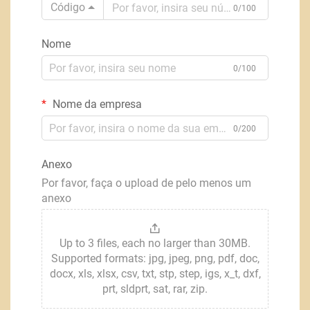
Código
0/100
Nome
0/100
Nome da empresa
0/200
Anexo
Por favor, faça o upload de pelo menos um
anexo
Up to 3 files, each no larger than 30MB.
Supported formats: jpg, jpeg, png, pdf, doc,
docx, xls, xlsx, csv, txt, stp, step, igs, x_t, dxf,
prt, sldprt, sat, rar, zip.