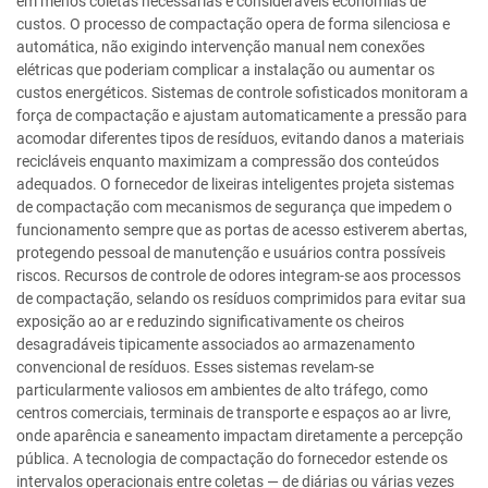
em menos coletas necessárias e consideráveis economias de
custos. O processo de compactação opera de forma silenciosa e
automática, não exigindo intervenção manual nem conexões
elétricas que poderiam complicar a instalação ou aumentar os
custos energéticos. Sistemas de controle sofisticados monitoram a
força de compactação e ajustam automaticamente a pressão para
acomodar diferentes tipos de resíduos, evitando danos a materiais
recicláveis enquanto maximizam a compressão dos conteúdos
adequados. O fornecedor de lixeiras inteligentes projeta sistemas
de compactação com mecanismos de segurança que impedem o
funcionamento sempre que as portas de acesso estiverem abertas,
protegendo pessoal de manutenção e usuários contra possíveis
riscos. Recursos de controle de odores integram-se aos processos
de compactação, selando os resíduos comprimidos para evitar sua
exposição ao ar e reduzindo significativamente os cheiros
desagradáveis tipicamente associados ao armazenamento
convencional de resíduos. Esses sistemas revelam-se
particularmente valiosos em ambientes de alto tráfego, como
centros comerciais, terminais de transporte e espaços ao ar livre,
onde aparência e saneamento impactam diretamente a percepção
pública. A tecnologia de compactação do fornecedor estende os
intervalos operacionais entre coletas — de diárias ou várias vezes