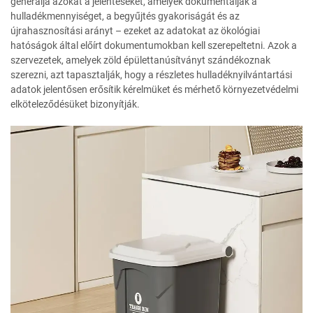
generálja azokat a jelentéseket, amelyek dokumentálják a
hulladékmennyiséget, a begyűjtés gyakoriságát és az
újrahasznosítási arányt – ezeket az adatokat az ökológiai
hatóságok által előírt dokumentumokban kell szerepeltetni. Azok a
szervezetek, amelyek zöld épülettanúsítványt szándékoznak
szerezni, azt tapasztalják, hogy a részletes hulladéknyilvántartási
adatok jelentősen erősítik kérelmüket és mérhető környezetvédelmi
elköteleződésüket bizonyítják.