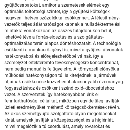
gyűjtőcsapatokat, amikor a szemetesek elérnek egy
optimális töltöttségi szintet, így a gyűjtési költségek
negyven–hetven százalékkal csökkennek. A létesítmény-
vezetők teljes átláthatóságot kapnak a hulladéktermelési
mintákra vonatkozóan az összes tulajdonukon belül,
lehetővé téve a forrás-elosztás és a szolgáltatás-
optimalizálás terén alapos döntéshozatalt. A technológia
csökkenti a munkaerő-igényt is, mivel a gyűjtési útvonalak
hatékonyabbá és előrejelezhetőbbé válnak, így a
személyzet értékteremtő tevékenységekre koncentrálhat,
nem pedig manuális felügyeletre. A környezeti előnyök a
működési hatékonyságon túl is kiterjednek: a járművek
útjainak csökkenése közvetlenül alacsonyabb üzemanyag-
fogyasztáshoz és csökkent széndioxid-kibocsátáshoz
vezet. A szervezetek így hatékonyabban érik el
fenntarthatósági céljaikat, miközben egyidejűleg javítják
üzleti eredményüket mérhető költségcsökkentések révén.
Az okos szemétgyűjtő szolgáltató olyan megoldásokat
kínál, amelyek javítják a közegészséget és a higiéniát,
mivel megelőzik a túlcsordulást, amely rovarokat és