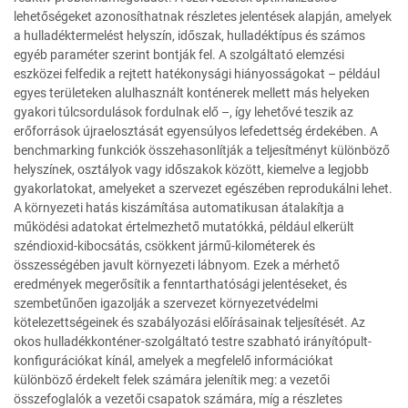
lehetőségeket azonosíthatnak részletes jelentések alapján, amelyek
a hulladéktermelést helyszín, időszak, hulladéktípus és számos
egyéb paraméter szerint bontják fel. A szolgáltató elemzési
eszközei felfedik a rejtett hatékonysági hiányosságokat – például
egyes területeken alulhasznált konténerek mellett más helyeken
gyakori túlcsordulások fordulnak elő –, így lehetővé teszik az
erőforrások újraelosztását egyensúlyos lefedettség érdekében. A
benchmarking funkciók összehasonlítják a teljesítményt különböző
helyszínek, osztályok vagy időszakok között, kiemelve a legjobb
gyakorlatokat, amelyeket a szervezet egészében reprodukálni lehet.
A környezeti hatás kiszámítása automatikusan átalakítja a
működési adatokat értelmezhető mutatókká, például elkerült
széndioxid-kibocsátás, csökkent jármű-kilométerek és
összességében javult környezeti lábnyom. Ezek a mérhető
eredmények megerősítik a fenntarthatósági jelentéseket, és
szembetűnően igazolják a szervezet környezetvédelmi
kötelezettségeinek és szabályozási előírásainak teljesítését. Az
okos hulladékkonténer-szolgáltató testre szabható irányítópult-
konfigurációkat kínál, amelyek a megfelelő információkat
különböző érdekelt felek számára jelenítik meg: a vezetői
összefoglalók a vezetői csapatok számára, míg a részletes