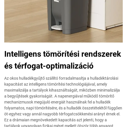
Intelligens tömörítési rendszerek
és térfogat-optimalizáció
Az okos hulladékgyűjtő szállító forradalmasítja a hulladéktárolási
kapacitást az intelligens tömörítési technológiájával, amely
maximalizálja a tartályok kihasználtságát, miközben minimalizálja
a begyűjtések gyakoriságát. A napenergiával működő tömörítő
mechanizmusok megújuló energiát használnak fel a hulladék
folyamatos, napi tömörítésére, és a hulladék összetételétől függően
öt-egyhez vagy annál nagyobb térfogatcsökkenési arányt érnek el.
Ez a drámaian megnövekedett kapacitás azt jelenti, hogy a
tartályok ugyanolyan fizikai méret mellett ötször több anyagot