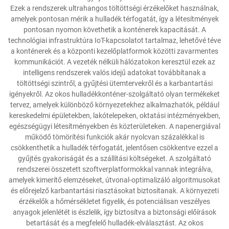
Ezek a rendszerek ultrahangos töltöttségi érzékelőket használnak,
amelyek pontosan mérik a hulladék térfogatát, így a létesítmények
pontosan nyomon követhetik a konténerek kapacitását. A
technológiai infrastruktúra IoT-kapcsolatot tartalmaz, lehetővé téve
a konténerek és a központi kezelőplatformok közötti zavarmentes
kommunikációt. A vezeték nélküli hálózatokon keresztül ezek az
intelligens rendszerek valós idejű adatokat továbbítanak a
töltöttségi szintről, a gyűjtési ütemtervekről és a karbantartási
igényekről. Az okos hulladékkonténer-szolgáltató olyan termékeket
tervez, amelyek különböző környezetekhez alkalmazhatók, például
kereskedelmi épületekben, lakótelepeken, oktatási intézményekben,
egészségügyi létesítményekben és közterületeken. A napenergiával
működő tömörítési funkciók akár nyolcvan százalékkal is
csökkenthetik a hulladék térfogatát, jelentősen csökkentve ezzel a
gyűjtés gyakoriságát és a szállítási költségeket. A szolgáltató
rendszerei összetett szoftverplatformokkal vannak integrálva,
amelyek kimerítő elemzéseket, útvonal-optimalizáló algoritmusokat
és előrejelző karbantartási riasztásokat biztosítanak. A környezeti
érzékelők a hőmérsékletet figyelik, és potenciálisan veszélyes
anyagok jelenlétét is észlelik, így biztosítva a biztonsági előírások
betartását és a megfelelő hulladék-elválasztást. Az okos