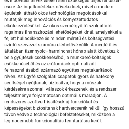
és kibővítési tervek esetén sem szükséges teljes rendszer-
csere. Az ingatlanértékek növekednek, mivel a modern
épületek látható okos technológiás megoldásokkal
mutatják meg innovációs és környezettudatos
elköteleződésüket. Az okos szemétgyűjtő szolgáltató
rugalmas finanszírozási lehetőségeket kínál, amelyekkel a
fejlett hulladékkezelés minden méretű és költségvetési
szintű szervezet számára elérhetővé válik. A megtérülés
általában tizennyolc–harminchat hónap alatt következik
be a gyűjtések csökkenéséből, a munkaerő-költségek
csökkenéséből és az erőforrások optimalizált
felhasználásából származó együttes megtakarítások
révén. Az ügyfélszolgálati csapatok gyors és hatékony
segítséget nyújtanak, biztosítva, hogy a műszaki
kérdésekre azonnali válaszok érkezzenek, és a rendszer
teljesítménye folyamatosan optimális maradjon. A
rendszeres szoftverfrissítések új funkciókat és
képességeket biztosítanak hardvercserék nélkül, így hosszú
távon védve a technológiai befektetéseket, miközben a
legmodernebb funkcionalitás fenntartásra kerül.