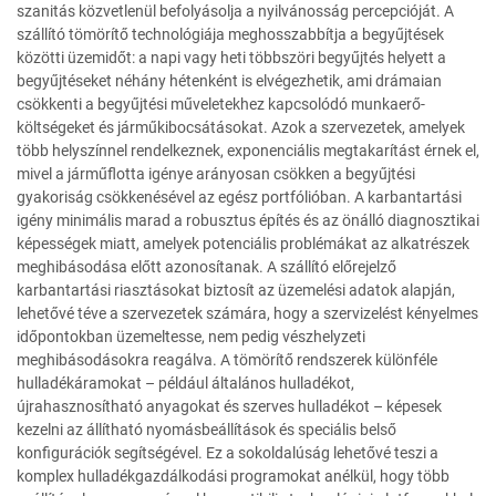
szanitás közvetlenül befolyásolja a nyilvánosság percepcióját. A
szállító tömörítő technológiája meghosszabbítja a begyűjtések
közötti üzemidőt: a napi vagy heti többszöri begyűjtés helyett a
begyűjtéseket néhány hétenként is elvégezhetik, ami drámaian
csökkenti a begyűjtési műveletekhez kapcsolódó munkaerő-
költségeket és járműkibocsátásokat. Azok a szervezetek, amelyek
több helyszínnel rendelkeznek, exponenciális megtakarítást érnek el,
mivel a járműflotta igénye arányosan csökken a begyűjtési
gyakoriság csökkenésével az egész portfólióban. A karbantartási
igény minimális marad a robusztus építés és az önálló diagnosztikai
képességek miatt, amelyek potenciális problémákat az alkatrészek
meghibásodása előtt azonosítanak. A szállító előrejelző
karbantartási riasztásokat biztosít az üzemelési adatok alapján,
lehetővé téve a szervezetek számára, hogy a szervizelést kényelmes
időpontokban üzemeltesse, nem pedig vészhelyzeti
meghibásodásokra reagálva. A tömörítő rendszerek különféle
hulladékáramokat – például általános hulladékot,
újrahasznosítható anyagokat és szerves hulladékot – képesek
kezelni az állítható nyomásbeállítások és speciális belső
konfigurációk segítségével. Ez a sokoldalúság lehetővé teszi a
komplex hulladékgazdálkodási programokat anélkül, hogy több