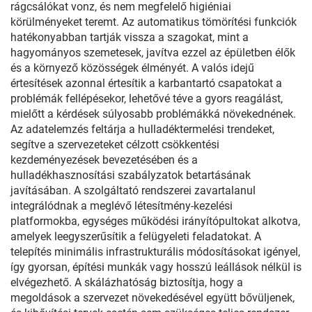
rágcsálókat vonz, és nem megfelelő higiéniai
körülményeket teremt. Az automatikus tömörítési funkciók
hatékonyabban tartják vissza a szagokat, mint a
hagyományos szemetesek, javítva ezzel az épületben élők
és a környező közösségek élményét. A valós idejű
értesítések azonnal értesítik a karbantartó csapatokat a
problémák fellépésekor, lehetővé téve a gyors reagálást,
mielőtt a kérdések súlyosabb problémákká növekednének.
Az adatelemzés feltárja a hulladéktermelési trendeket,
segítve a szervezeteket célzott csökkentési
kezdeményezések bevezetésében és a
hulladékhasznosítási szabályzatok betartásának
javításában. A szolgáltató rendszerei zavartalanul
integrálódnak a meglévő létesítmény-kezelési
platformokba, egységes működési irányítópultokat alkotva,
amelyek leegyszerűsítik a felügyeleti feladatokat. A
telepítés minimális infrastrukturális módosításokat igényel,
így gyorsan, építési munkák vagy hosszú leállások nélkül is
elvégezhető. A skálázhatóság biztosítja, hogy a
megoldások a szervezet növekedésével együtt bővüljenek,