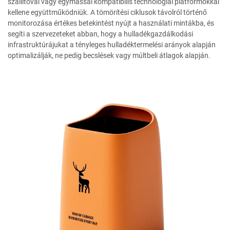
szállítóval vagy egymással kompatibilis technológiai platformokkal
kellene együttműködniük. A tömörítési ciklusok távolról történő
monitorozása értékes betekintést nyújt a használati mintákba, és
segíti a szervezeteket abban, hogy a hulladékgazdálkodási
infrastruktúrájukat a tényleges hulladéktermelési arányok alapján
optimalizálják, ne pedig becslések vagy múltbeli átlagok alapján.