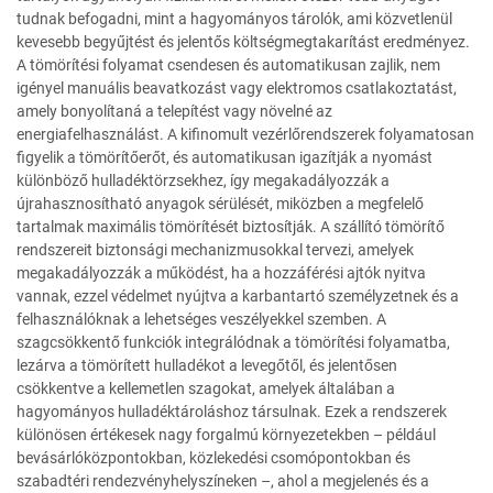
tudnak befogadni, mint a hagyományos tárolók, ami közvetlenül
kevesebb begyűjtést és jelentős költségmegtakarítást eredményez.
A tömörítési folyamat csendesen és automatikusan zajlik, nem
igényel manuális beavatkozást vagy elektromos csatlakoztatást,
amely bonyolítaná a telepítést vagy növelné az
energiafelhasználást. A kifinomult vezérlőrendszerek folyamatosan
figyelik a tömörítőerőt, és automatikusan igazítják a nyomást
különböző hulladéktörzsekhez, így megakadályozzák a
újrahasznosítható anyagok sérülését, miközben a megfelelő
tartalmak maximális tömörítését biztosítják. A szállító tömörítő
rendszereit biztonsági mechanizmusokkal tervezi, amelyek
megakadályozzák a működést, ha a hozzáférési ajtók nyitva
vannak, ezzel védelmet nyújtva a karbantartó személyzetnek és a
felhasználóknak a lehetséges veszélyekkel szemben. A
szagcsökkentő funkciók integrálódnak a tömörítési folyamatba,
lezárva a tömörített hulladékot a levegőtől, és jelentősen
csökkentve a kellemetlen szagokat, amelyek általában a
hagyományos hulladéktároláshoz társulnak. Ezek a rendszerek
különösen értékesek nagy forgalmú környezetekben – például
bevásárlóközpontokban, közlekedési csomópontokban és
szabadtéri rendezvényhelyszíneken –, ahol a megjelenés és a