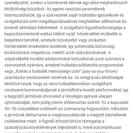
személyzetet, amikor a konténerek elérnek egy előre meghatározott
kitöltöttségi küszöböt. Az egyéni riasztási paraméterek
testreszabhatók, így a szervezetek saját működési igényeiknek és
szolgáltatási szint-megállapodásaiknak megfelelően állíthatnak be
konkrét aktiválási feltételeket. A szolgáltató figyelőtechnológiája a
kapacitásmérésnél sokkal többet nyújt: hőmérséklet-érzékelők is
beépítésre kerültek, amelyek tűzveszélyt vagy szokatlan
hőmérséklet-emelkedést észlelnek, így potenciális biztonsági
kockázatokat megelőzve, mielőtt azok súlyosbodnának. A
súlyérzékelők további adatpontokat biztosítanak azok számára a
szervezetek számára, amelyek hulladéscsökkentési programokat
vagy „fizetés a hulladék mennyisége után” (pay-as-you-throw)
számlázási rendszereket vezetnek be. Az integrációs lehetőségek
lehetővé teszik, hogy az okos hulladékkonténer-szolgáltató
rendszerei kommunikáljanak a járműflotta-kezelő platformokkal, így
a begyűjtő járművek útvonalait a tényleges igények alapján
optimalizálják, nem pedig merev időbeosztás szerint. Ez a kapcsolat
30–50 százalékkal csökkenti az üzemanyag-fogyasztást, miközben
a járművek élettartama is meghosszabbodik a megtett kilométerek
csökkenése miatt. A figyelő infrastruktúra támogatja a
szabályozási követelmények teljesítését is, mivel automatikusan