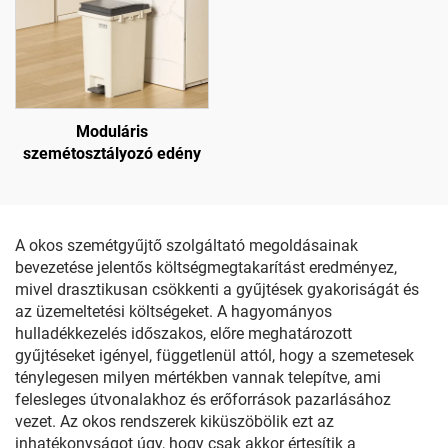
Moduláris
szemétosztályozó edény
A okos szemétgyűjtő szolgáltató megoldásainak
bevezetése jelentős költségmegtakarítást eredményez,
mivel drasztikusan csökkenti a gyűjtések gyakoriságát és
az üzemeltetési költségeket. A hagyományos
hulladékkezelés időszakos, előre meghatározott
gyűjtéseket igényel, függetlenül attól, hogy a szemetesek
ténylegesen milyen mértékben vannak telepítve, ami
felesleges útvonalakhoz és erőforrások pazarlásához
vezet. Az okos rendszerek kiküszöbölik ezt az
inhatékonyságot úgy, hogy csak akkor értesítik a