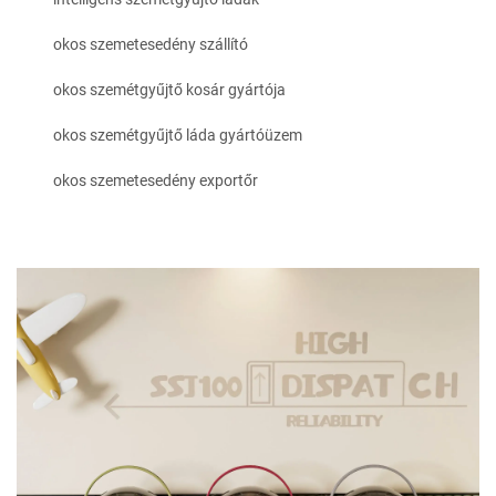
okos szemetesedény szállító
okos szemétgyűjtő kosár gyártója
okos szemétgyűjtő láda gyártóüzem
okos szemetesedény exportőr