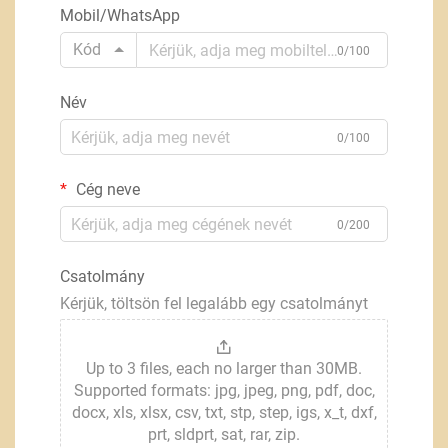
Mobil/WhatsApp
Kód
0/100
Név
0/100
Cég neve
0/200
Csatolmány
Kérjük, töltsön fel legalább egy csatolmányt
Up to 3 files, each no larger than 30MB.
Supported formats: jpg, jpeg, png, pdf, doc,
docx, xls, xlsx, csv, txt, stp, step, igs, x_t, dxf,
prt, sldprt, sat, rar, zip.