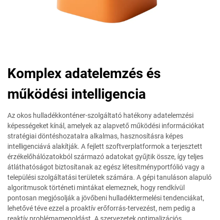
Komplex adatelemzés és
működési intelligencia
Az okos hulladékkonténer-szolgáltató hatékony adatelemzési
képességeket kínál, amelyek az alapvető működési információkat
stratégiai döntéshozatalra alkalmas, hasznosításra képes
intelligenciává alakítják. A fejlett szoftverplatformok a terjesztett
érzékelőhálózatokból származó adatokat gyűjtik össze, így teljes
átláthatóságot biztosítanak az egész létesítményportfólió vagy a
települési szolgáltatási területek számára. A gépi tanuláson alapuló
algoritmusok történeti mintákat elemeznek, hogy rendkívül
pontosan megjósolják a jövőbeni hulladéktermelési tendenciákat,
lehetővé téve ezzel a proaktív erőforrás-tervezést, nem pedig a
reaktív problémamegoldást. A szervezetek optimalizációs