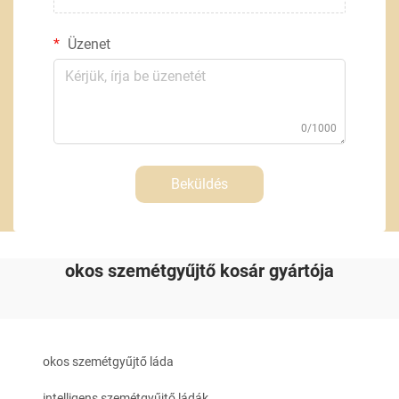
Üzenet
0/1000
Beküldés
okos szemétgyűjtő kosár gyártója
okos szemétgyűjtő láda
intelligens szemétgyűjtő ládák