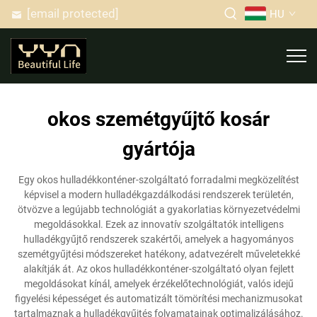
[email protected]
HU
okos szemétgyűjtő kosár
gyártója
Egy okos hulladékkonténer-szolgáltató forradalmi megközelítést
képvisel a modern hulladékgazdálkodási rendszerek területén,
ötvözve a legújabb technológiát a gyakorlatias környezetvédelmi
megoldásokkal. Ezek az innovatív szolgáltatók intelligens
hulladékgyűjtő rendszerek szakértői, amelyek a hagyományos
szemétgyűjtési módszereket hatékony, adatvezérelt műveletekké
alakítják át. Az okos hulladékkonténer-szolgáltató olyan fejlett
megoldásokat kínál, amelyek érzékelőtechnológiát, valós idejű
figyelési képességet és automatizált tömörítési mechanizmusokat
tartalmaznak a hulladékgyűjtés folyamatainak optimalizálásához.