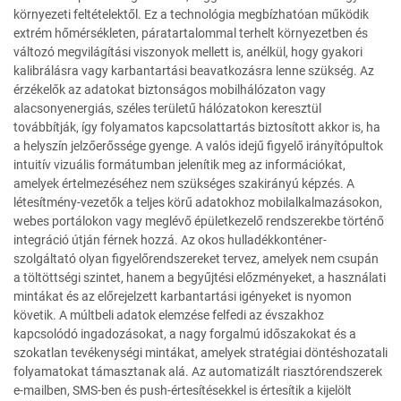
környezeti feltételektől. Ez a technológia megbízhatóan működik
extrém hőmérsékleten, páratartalommal terhelt környezetben és
változó megvilágítási viszonyok mellett is, anélkül, hogy gyakori
kalibrálásra vagy karbantartási beavatkozásra lenne szükség. Az
érzékelők az adatokat biztonságos mobilhálózaton vagy
alacsonyenergiás, széles területű hálózatokon keresztül
továbbítják, így folyamatos kapcsolattartás biztosított akkor is, ha
a helyszín jelzőerőssége gyenge. A valós idejű figyelő irányítópultok
intuitív vizuális formátumban jelenítik meg az információkat,
amelyek értelmezéséhez nem szükséges szakirányú képzés. A
létesítmény-vezetők a teljes körű adatokhoz mobilalkalmazásokon,
webes portálokon vagy meglévő épületkezelő rendszerekbe történő
integráció útján férnek hozzá. Az okos hulladékkonténer-
szolgáltató olyan figyelőrendszereket tervez, amelyek nem csupán
a töltöttségi szintet, hanem a begyűjtési előzményeket, a használati
mintákat és az előrejelzett karbantartási igényeket is nyomon
követik. A múltbeli adatok elemzése felfedi az évszakhoz
kapcsolódó ingadozásokat, a nagy forgalmú időszakokat és a
szokatlan tevékenységi mintákat, amelyek stratégiai döntéshozatali
folyamatokat támasztanak alá. Az automatizált riasztórendszerek
e-mailben, SMS-ben és push-értesítésekkel is értesítik a kijelölt