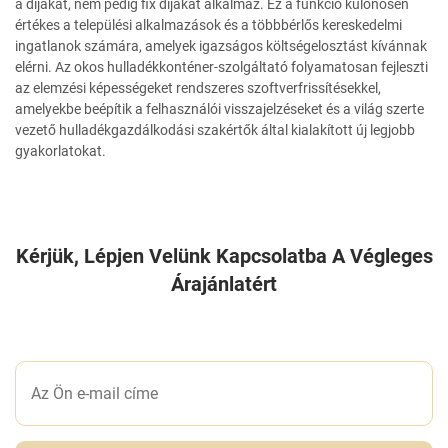
a díjakat, nem pedig fix díjakat alkalmaz. Ez a funkció különösen
értékes a települési alkalmazások és a többbérlős kereskedelmi
ingatlanok számára, amelyek igazságos költségelosztást kívánnak
elérni. Az okos hulladékkonténer-szolgáltató folyamatosan fejleszti
az elemzési képességeket rendszeres szoftverfrissítésekkel,
amelyekbe beépítik a felhasználói visszajelzéseket és a világ szerte
vezető hulladékgazdálkodási szakértők által kialakított új legjobb
gyakorlatokat.
Kérjük, Lépjen Velünk Kapcsolatba A Végleges
Árajánlatért
ÍRJON NEKÜNK EGY ÜZENETET