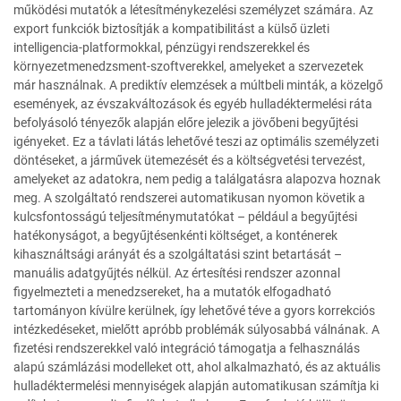
működési mutatók a létesítménykezelési személyzet számára. Az
export funkciók biztosítják a kompatibilitást a külső üzleti
intelligencia-platformokkal, pénzügyi rendszerekkel és
környezetmenedzsment-szoftverekkel, amelyeket a szervezetek
már használnak. A prediktív elemzések a múltbeli minták, a közelgő
események, az évszakváltozások és egyéb hulladéktermelési ráta
befolyásoló tényezők alapján előre jelezik a jövőbeni begyűjtési
igényeket. Ez a távlati látás lehetővé teszi az optimális személyzeti
döntéseket, a járművek ütemezését és a költségvetési tervezést,
amelyeket az adatokra, nem pedig a találgatásra alapozva hoznak
meg. A szolgáltató rendszerei automatikusan nyomon követik a
kulcsfontosságú teljesítménymutatókat – például a begyűjtési
hatékonyságot, a begyűjtésenkénti költséget, a konténerek
kihasználtsági arányát és a szolgáltatási szint betartását –
manuális adatgyűjtés nélkül. Az értesítési rendszer azonnal
figyelmezteti a menedzsereket, ha a mutatók elfogadható
tartományon kívülre kerülnek, így lehetővé téve a gyors korrekciós
intézkedéseket, mielőtt apróbb problémák súlyosabbá válnának. A
fizetési rendszerekkel való integráció támogatja a felhasználás
alapú számlázási modelleket ott, ahol alkalmazható, és az aktuális
hulladéktermelési mennyiségek alapján automatikusan számítja ki