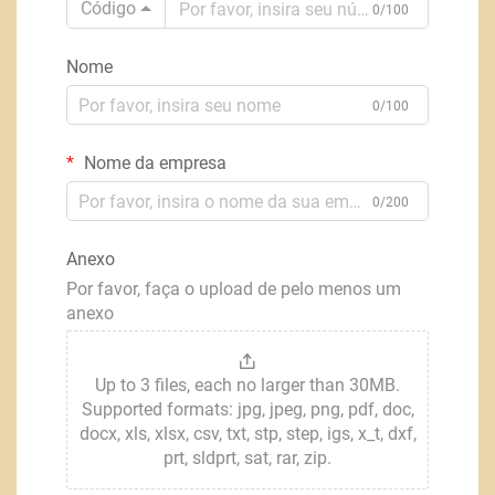
Código
0/100
Nome
0/100
Nome da empresa
0/200
Anexo
Por favor, faça o upload de pelo menos um
anexo
Up to 3 files, each no larger than 30MB.
Supported formats: jpg, jpeg, png, pdf, doc,
docx, xls, xlsx, csv, txt, stp, step, igs, x_t, dxf,
prt, sldprt, sat, rar, zip.