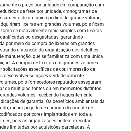
tivamente o preço por unidade em comparação com
reduzidos de frete por unidade, cronogramas de
cessamento de um único pedido de grande volume,
dquirirem lixeiras em grandes volumes, pois fixam
 torna-se notavelmente mais simples com lixeiras
 danificadas ou desgastadas, garantindo
da por meio da compra de lixeiras em grandes
nstrando a atenção da organização aos detalhes —
e de manutenção, que se familiariza com uma única
tuição. A compra de lixeiras em grandes volumes
solicitações específicas de cor, impressão de
es desenvolver soluções verdadeiramente
 volumes, pois fornecedores reputados asseguram
rar de múltiplas fontes ou em momentos distintos.
m grandes volumes, recebendo frequentemente
indicações de garantia. Os benefícios ambientais da
dado, menor pegada de carbono decorrente de
odificados por cores implantados em toda a
lumes, pois as organizações podem executar
adas limitadas por aquisições parceladas. A