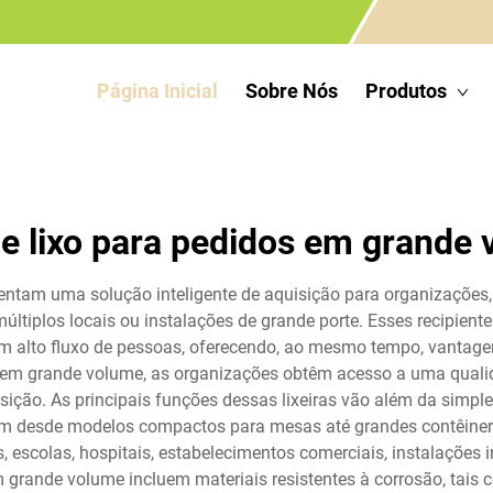
Página Inicial
Sobre Nós
Produtos
de lixo para pedidos em grande
sentam uma solução inteligente de aquisição para organizações
ltiplos locais ou instalações de grande porte. Esses recipient
om alto fluxo de pessoas, oferecendo, ao mesmo tempo, vantage
 em grande volume, as organizações obtêm acesso a uma qualidad
uisição. As principais funções dessas lixeiras vão além da simpl
m desde modelos compactos para mesas até grandes contêineres
 escolas, hospitais, estabelecimentos comerciais, instalações i
 grande volume incluem materiais resistentes à corrosão, tais c