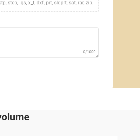
step, igs, x_t, dxf, prt, sldprt, sat, rar, zip.
0/1000
 volume