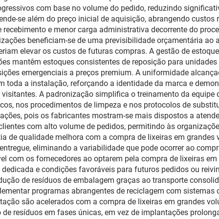
gressivos com base no volume do pedido, reduzindo significa
ende-se além do preço inicial de aquisição, abrangendo custos 
e recebimento e menor carga administrativa decorrente do pro
zações beneficiam-se de uma previsibilidade orçamentária ao a
riam elevar os custos de futuras compras. A gestão de estoque
ções mantêm estoques consistentes de reposição para unidades
sições emergenciais a preços premium. A uniformidade alcança
em toda a instalação, reforçando a identidade da marca e demo
s visitantes. A padronização simplifica o treinamento da equip
sacos, nos procedimentos de limpeza e nos protocolos de substi
ações, pois os fabricantes mostram-se mais dispostos a atender 
clientes com alto volume de pedidos, permitindo às organizaçõ
ntia de qualidade melhora com a compra de lixeiras em grandes
 entregue, eliminando a variabilidade que pode ocorrer ao comp
el com os fornecedores ao optarem pela compra de lixeiras e
as dedicada e condições favoráveis para futuros pedidos ou reiv
dução de resíduos de embalagem graças ao transporte consoli
plementar programas abrangentes de reciclagem com sistemas c
tação são acelerados com a compra de lixeiras em grandes vo
o de resíduos em fases únicas, em vez de implantações prolong