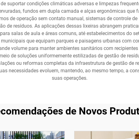
e suportar condições climáticas adversas e limpezas frequente
rvuradas, fundos em dupla camada e alças ergonômicas que fac
os de operação sem contato manual, sistemas de controle de 
ção de resíduos. As aplicações dessas lixeiras abrangem prati
para salas de aula e áreas comuns, até estabelecimentos do se
 municipais que equipam parques e paisagens urbanas com contê
ande volume para manter ambientes sanitários com recipientes 
meio de soluções uniformemente estilizadas de gestão de resíduo
lações ou reformas completas da infraestrutura de gestão de 
uas necessidades evoluem, mantendo, ao mesmo tempo, a consi
suas operações.
comendações de Novos Produ