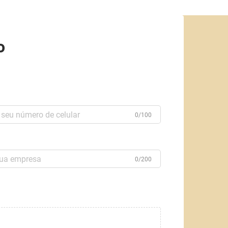
o
0/100
0/200