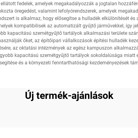
llátott fedelek, amelyek megakadályozzák a jogtalan hozzáférést
kozta öregedést, valamint lefolyórendszerek, amelyek megaka
dszert is alkalmaz, hogy elősegítse a hulladék elkülönítését és
melyek kompatibilisek az automatizált gyűjtő járművekkel, így j
bb kapacitású szemétgyűjtő tartályok alkalmazási területe szám
használják őket, az építőipari vállalkozások építési hulladék k
ésére, az oktatási intézmények az egész kampuszon alkalmazzá
agyobb kapacitású szemétgyűjtő tartályok sokoldalúsága miatt e
segítése és a környezeti fenntarthatósági kezdeményezések tá
Új termék-ajánlások