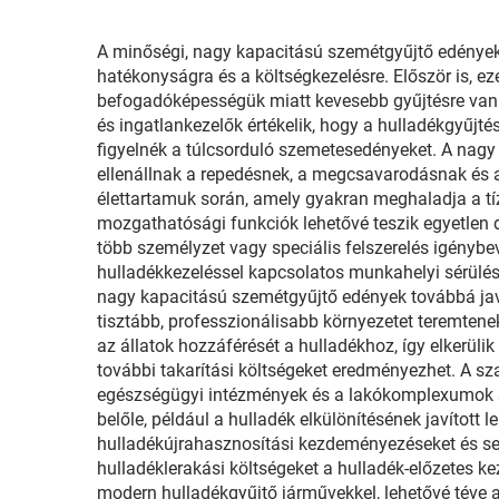
A minőségi, nagy kapacitású szemétgyűjtő edényekb
hatékonyságra és a költségkezelésre. Először is, ez
befogadóképességük miatt kevesebb gyűjtésre van 
és ingatlankezelők értékelik, hogy a hulladékgyűjt
figyelnék a túlcsorduló szemetesedényeket. A nagy 
ellenállnak a repedésnek, a megcsavarodásnak és a
élettartamuk során, amely gyakran meghaladja a tí
mozgathatósági funkciók lehetővé teszik egyetlen
több személyzet vagy speciális felszerelés igénybe
hulladékkezeléssel kapcsolatos munkahelyi sérülések
nagy kapacitású szemétgyűjtő edények továbbá javítj
tisztább, professzionálisabb környezetet teremten
az állatok hozzáférését a hulladékhoz, így elkerül
további takarítási költségeket eredményezhet. A sz
egészségügyi intézmények és a lakókomplexumok s
belőle, például a hulladék elkülönítésének javított
hulladékújrahasznosítási kezdeményezéseket és seg
hulladéklerakási költségeket a hulladék-előzetes k
modern hulladékgyűjtő járművekkel, lehetővé téve a