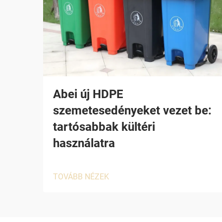
Abei új HDPE
szemetesedényeket vezet be:
tartósabbak kültéri
használatra
TOVÁBB NÉZEK