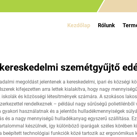
Kezdőlap
Rólunk
Term
kereskedelmi szemétgyűjtő ed
adalmi megoldást jelentenek a kereskedelmi, ipari és községi 
zerek kifejezetten arra lettek kialakítva, hogy nagy mennyiségű
k, iskolák és közösségi létesítmények számára. A szokásos lak
zerkezettel rendelkeznek – például nagy sűrűségű polietilénbő
 a gyakori használatnak és a jelentős hulladékmennyiségek súl
lás és a nagy mennyiségű hulladékanyag egyszerű szállítása. Ezek
rtartalommal készülnek, így különböző iparágak széles körében k
 beépített technológiai funkciók közé tartozik az ergonómikus