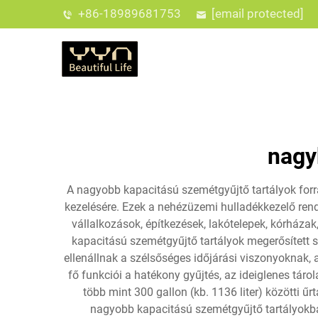
+86-18989681753
[email protected]
nagy
A nagyobb kapacitású szemétgyűjtő tartályok forr
kezelésére. Ezek a nehézüzemi hulladékkezelő rends
vállalkozások, építkezések, lakótelepek, kórháza
kapacitású szemétgyűjtő tartályok megerősített s
ellenállnak a szélsőséges időjárási viszonyoknak,
fő funkciói a hatékony gyűjtés, az ideiglenes táro
több mint 300 gallon (kb. 1136 liter) közötti ű
nagyobb kapacitású szemétgyűjtő tartályokba