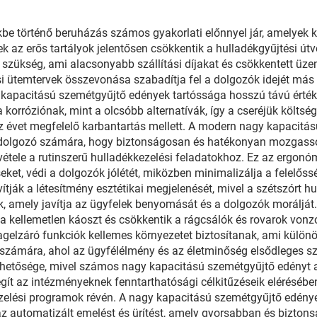
e történő beruházás számos gyakorlati előnnyel jár, amelyek k
ek az erős tartályok jelentősen csökkentik a hulladékgyűjtési ú
szükség, ami alacsonyabb szállítási díjakat és csökkentett ü
ési ütemtervek összevonása szabadítja fel a dolgozók idejét más
kapacitású szemétgyűjtő edények tartóssága hosszú távú értéket
 korróziónak, mint a olcsóbb alternatívák, így a cseréjük költ
z évet megfelelő karbantartás mellett. A modern nagy kapacitá
 dolgozó számára, hogy biztonságosan és hatékonyan mozgasson
vétele a rutinszerű hulladékkezelési feladatokhoz. Ez az ergonó
et, védi a dolgozók jólétét, miközben minimalizálja a felelősség
ák a létesítmény esztétikai megjelenését, mivel a szétszórt hul
ek, amely javítja az ügyfelek benyomását és a dolgozók morálj
ik a kellemetlen káoszt és csökkentik a rágcsálók és rovarok vo
agelzáró funkciók kellemes környezetet biztosítanak, ami különö
zámára, ahol az ügyfélélmény és az életminőség elsődleges s
 lehetősége, mivel számos nagy kapacitású szemétgyűjtő edényt an
ít az intézményeknek fenntarthatósági célkitűzéseik elérésében
ezelési programok révén. A nagy kapacitású szemétgyűjtő edénye
z automatizált emelést és ürítést, amely gyorsabban és biztonsá