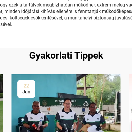
, hogy ezek a tartályok megbízhatóan működnek extrém meleg va
t, minden időjárási kihívás ellenére is fenntartják működőképe
si költségek csökkentésével, a munkahelyi biztonság javulásáv
sével.
Gyakorlati Tippek
22
Jan