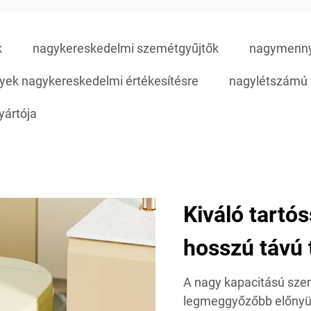
k
nagykereskedelmi szemétgyűjtők
nagymennyi
nyek nagykereskedelmi értékesítésre
nagylétszámú 
yártója
Kiváló tartó
hosszú távú 
A nagy kapacitású szem
legmeggyőzőbb előnyük