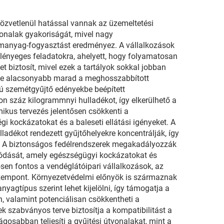
özvetlenül hatással vannak az üzemeltetési
tvonalak gyakoriságát, mivel nagy
zemanyag-fogyasztást eredményez. A vállalkozások
 lényeges feladatokra, ahelyett, hogy folyamatosan
 biztosít, mivel ezek a tartályok sokkal jobban
sége alacsonyabb marad a meghosszabbított
sú szemétgyűjtő edényekbe beépített
 száz kilogrammnyi hulladékot, így elkerülhető a
mikus tervezés jelentősen csökkenti a
i kockázatokat és a baleseti ellátási igényeket. A
ladékot rendezett gyűjtőhelyekre koncentrálják, így
át. A biztonságos fedélrendszerek megakadályozzák
nzódását, amely egészségügyi kockázatokat és
sen fontos a vendéglátóipari vállalkozások, az
zempont. Környezetvédelmi előnyök is származnak
yagtípus szerint lehet kijelölni, így támogatja a
, valamint potenciálisan csökkentheti a
k szabványos terve biztosítja a kompatibilitást a
gosabban teljesíti a gyűjtési útvonalakat, mint a