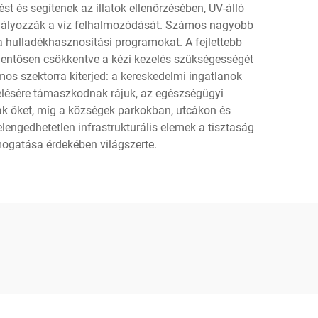
 és segítenek az illatok ellenőrzésében, UV-álló
dályozzák a víz felhalmozódását. Számos nagyobb
 a hulladékhasznosítási programokat. A fejlettebb
elentősen csökkentve a kézi kezelés szükségességét
os szektorra kiterjed: a kereskedelmi ingatlanok
ezelésére támaszkodnak rájuk, az egészségügyi
k őket, míg a községek parkokban, utcákon és
lengedhetetlen infrastrukturális elemek a tisztaság
mogatása érdekében világszerte.