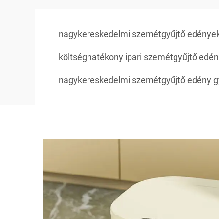
nagykereskedelmi szemétgyűjtő edénye
költséghatékony ipari szemétgyűjtő edé
nagykereskedelmi szemétgyűjtő edény g