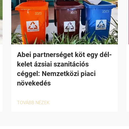
Abei partnerséget köt egy dél-
kelet ázsiai szanitációs
céggel: Nemzetközi piaci
növekedés
TOVÁBB NÉZEK