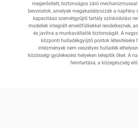
megerősített, biztonságos záró mechanizmussal e
bevonatok, amelyek megakadályozzák a napfény o
kapacitású szemétgyűjtő tartály színkódolási ren
modellek integrált emelőfülkekkel rendelkeznek, a
és javítva a munkavállalók biztonságát. A nagyo
központi hulladékgyűjtő pontok létesítésére 
intézmények nem veszélyes hulladék elhelyez
közösségi gyülekezési helyeken telepítik őket. A n
fenntartása, a közegészség elő