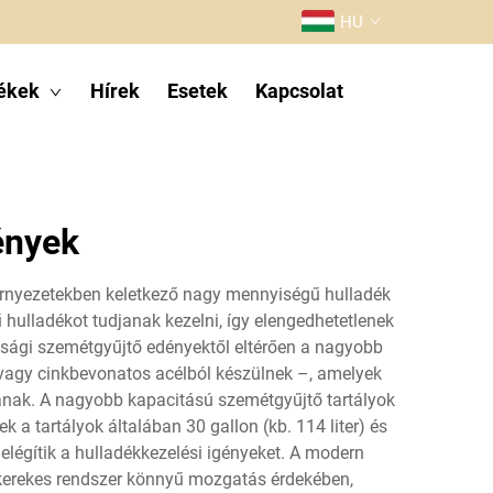
HU
ékek
Hírek
Esetek
Kapcsolat
ények
környezetekben keletkező nagy mennyiségű hulladék
 hulladékot tudjanak kezelni, így elengedhetetlenek
ossági szemétgyűjtő edényektől eltérően a nagyobb
l vagy cinkbevonatos acélból készülnek –, amelyek
yának. A nagyobb kapacitású szemétgyűjtő tartályok
 a tartályok általában 30 gallon (kb. 114 liter) és
ielégítik a hulladékkezelési igényeket. A modern
 kerekes rendszer könnyű mozgatás érdekében,