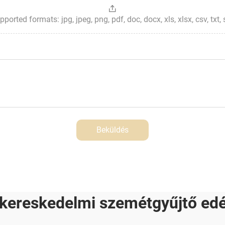
ted formats: jpg, jpeg, png, pdf, doc, docx, xls, xlsx, csv, txt, stp, 
Beküldés
kereskedelmi szemétgyűjtő ed