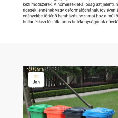
kézi módszerek. A hőmérséklet-állóság azt jelenti
ridegek lennének vagy deformálódnának, így éven á
edényekbe történő beruházás hozamot hoz a működé
hulladékkezelés általános hatékonyságának növelé
22
Jan