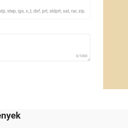
step, igs, x_t, dxf, prt, sldprt, sat, rar, zip.
0/1000
ények