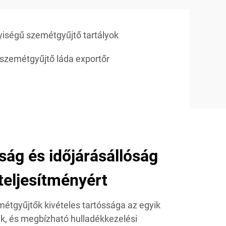
ségű szemétgyűjtő tartályok
szemétgyűjtő láda exportőr
sság és időjárásállóság
teljesítményért
étgyűjtők kivételes tartóssága az egyik
, és megbízható hulladékkezelési