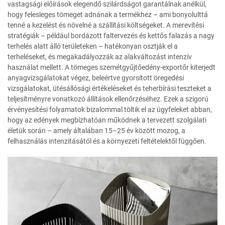
vastagsági előírások elegendő szilárdságot garantálnak anélkül,
hogy felesleges tömeget adnának a termékhez – ami bonyolulttá
tenné a kezelést és növelné a szállítási költségeket. A merevítési
stratégiák – például bordázott faltervezés és kettős falazás a nagy
terhelés alatt álló területeken – hatékonyan osztják el a
terheléseket, és megakadályozzák az alakváltozást intenzív
használat mellett. A tömeges szemétgyűjtőedény-exportőr kiterjedt
anyagvizsgálatokat végez, beleértve gyorsított öregedési
vizsgálatokat, ütésállósági értékeléseket és teherbírási teszteket a
teljesítményre vonatkozó állítások ellenőrzéséhez. Ezek a szigorú
érvényesítési folyamatok bizalommal töltik el az ügyfeleket abban,
hogy az edények megbízhatóan működnek a tervezett szolgálati
életük során – amely általában 15–25 év között mozog, a
felhasználás intenzitásától és a környezeti feltételektől függően.