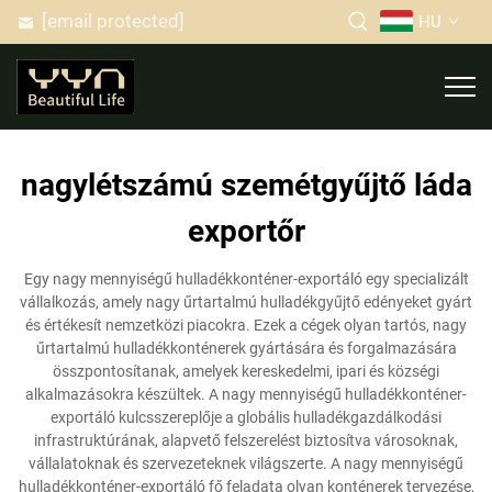
[email protected]
HU
nagylétszámú szemétgyűjtő láda
exportőr
Egy nagy mennyiségű hulladékkonténer-exportáló egy specializált
vállalkozás, amely nagy űrtartalmú hulladékgyűjtő edényeket gyárt
és értékesít nemzetközi piacokra. Ezek a cégek olyan tartós, nagy
űrtartalmú hulladékkonténerek gyártására és forgalmazására
összpontosítanak, amelyek kereskedelmi, ipari és községi
alkalmazásokra készültek. A nagy mennyiségű hulladékkonténer-
exportáló kulcsszereplője a globális hulladékgazdálkodási
infrastruktúrának, alapvető felszerelést biztosítva városoknak,
vállalatoknak és szervezeteknek világszerte. A nagy mennyiségű
hulladékkonténer-exportáló fő feladata olyan konténerek tervezése,