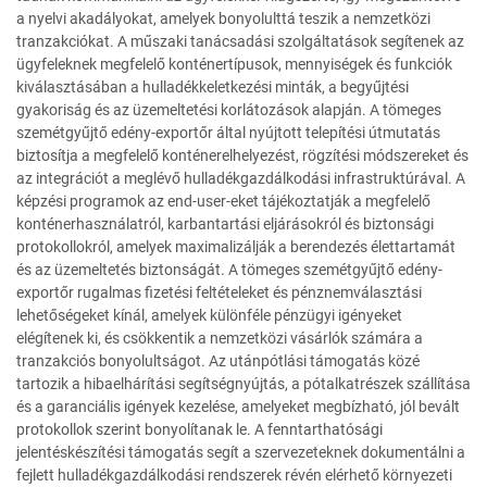
a nyelvi akadályokat, amelyek bonyolulttá teszik a nemzetközi
tranzakciókat. A műszaki tanácsadási szolgáltatások segítenek az
ügyfeleknek megfelelő konténertípusok, mennyiségek és funkciók
kiválasztásában a hulladékkeletkezési minták, a begyűjtési
gyakoriság és az üzemeltetési korlátozások alapján. A tömeges
szemétgyűjtő edény-exportőr által nyújtott telepítési útmutatás
biztosítja a megfelelő konténerelhelyezést, rögzítési módszereket és
az integrációt a meglévő hulladékgazdálkodási infrastruktúrával. A
képzési programok az end-user-eket tájékoztatják a megfelelő
konténerhasználatról, karbantartási eljárásokról és biztonsági
protokollokról, amelyek maximalizálják a berendezés élettartamát
és az üzemeltetés biztonságát. A tömeges szemétgyűjtő edény-
exportőr rugalmas fizetési feltételeket és pénznemválasztási
lehetőségeket kínál, amelyek különféle pénzügyi igényeket
elégítenek ki, és csökkentik a nemzetközi vásárlók számára a
tranzakciós bonyolultságot. Az utánpótlási támogatás közé
tartozik a hibaelhárítási segítségnyújtás, a pótalkatrészek szállítása
és a garanciális igények kezelése, amelyeket megbízható, jól bevált
protokollok szerint bonyolítanak le. A fenntarthatósági
jelentéskészítési támogatás segít a szervezeteknek dokumentálni a
fejlett hulladékgazdálkodási rendszerek révén elérhető környezeti