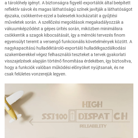
a tárolóhely igényt. A biztonságra figyelő exportálók által beépített
reflektív sávok és magas láthatóságú színek javítják a láthatóságot
éjszaka, csökkentve ezzel a balesetek kockázatát a gyűjtési
műveletek során. A szellőzési megoldások megakadályozzák a
vákuumképződést a gépes ürítés során, miközben minimálisra
csökkentik a szagok kibocsátását, így a mérnöki tervezés finom
egyensúlyt teremt a versengő funkcionális követelmények között. A
nagykapacitású hulladéktároló-exportáló hulladékgazdálkodási
szakemberekkel végez felhasználói teszteket a tervek gyakorlati
visszajelzések alapján történő finomítása érdekében, így biztosítva,
hogy a funkciók valóban működési előnyöket nyújtsanak, és ne
csak felületes vonzerejük legyen.