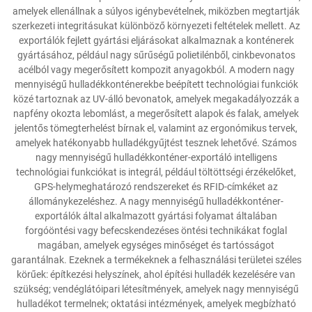
amelyek ellenállnak a súlyos igénybevételnek, miközben megtartják
szerkezeti integritásukat különböző környezeti feltételek mellett. Az
exportálók fejlett gyártási eljárásokat alkalmaznak a konténerek
gyártásához, például nagy sűrűségű polietilénből, cinkbevonatos
acélból vagy megerősített kompozit anyagokból. A modern nagy
mennyiségű hulladékkonténerekbe beépített technológiai funkciók
közé tartoznak az UV-álló bevonatok, amelyek megakadályozzák a
napfény okozta lebomlást, a megerősített alapok és falak, amelyek
jelentős tömegterhelést bírnak el, valamint az ergonómikus tervek,
amelyek hatékonyabb hulladékgyűjtést tesznek lehetővé. Számos
nagy mennyiségű hulladékkonténer-exportáló intelligens
technológiai funkciókat is integrál, például töltöttségi érzékelőket,
GPS-helymeghatározó rendszereket és RFID-címkéket az
állománykezeléshez. A nagy mennyiségű hulladékkonténer-
exportálók által alkalmazott gyártási folyamat általában
forgóöntési vagy befecskendezéses öntési technikákat foglal
magában, amelyek egységes minőséget és tartósságot
garantálnak. Ezeknek a termékeknek a felhasználási területei széles
körűek: építkezési helyszínek, ahol építési hulladék kezelésére van
szükség; vendéglátóipari létesítmények, amelyek nagy mennyiségű
hulladékot termelnek; oktatási intézmények, amelyek megbízható