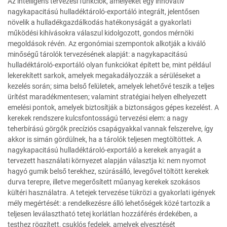
Az intelligens tervezési funkciók, amelyeket egy innovatív
nagykapacitású hulladéktároló-exportáló integrált, jelentősen
növelik a hulladékgazdálkodás hatékonyságát a gyakorlati
működési kihívásokra válaszul kidolgozott, gondos mérnöki
megoldások révén. Az ergonómiai szempontok alkotják a kiváló
minőségű tárolók tervezésének alapját: a nagykapacitású
hulladéktároló-exportáló olyan funkciókat épített be, mint például
lekerekített sarkok, amelyek megakadályozzák a sérüléseket a
kezelés során; sima belső felületek, amelyek lehetővé teszik a teljes
ürítést maradékmentesen; valamint stratégiai helyen elhelyezett
emelési pontok, amelyek biztosítják a biztonságos gépes kezelést. A
kerekek rendszere kulcsfontosságú tervezési elem: a nagy
teherbírású görgők precíziós csapágyakkal vannak felszerelve, így
akkor is simán gördülnek, ha a tárolók teljesen megtöltöttek. A
nagykapacitású hulladéktároló-exportáló a kerekek anyagát a
tervezett használati környezet alapján választja ki: nem nyomot
hagyó gumik belső terekhez, szúrásálló, levegővel töltött kerekek
durva terepre, illetve megerősített műanyag kerekek szokásos
kültéri használatra. A tetejek tervezése tükrözi a gyakorlati igények
mély megértését: a rendelkezésre álló lehetőségek közé tartozik a
teljesen leválasztható tetej korlátlan hozzáférés érdekében, a
testhez rögzített, csuklós fedelek, amelyek elvesztését