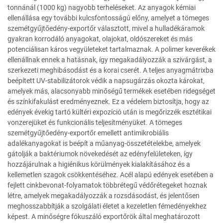
tonnánál (1000 kg) nagyobb terheléseket. Az anyagok kémiai
ellenállása egy további kulcsfontosságú előny, amelyet a tömeges
szemétgyűjtőedény-exportőr választott, mivel a hulladékáramok
gyakran korrodáló anyagokat, olajokat, oldószereket és más
potenciálisan káros vegyületeket tartalmaznak. A polimer keverékek
ellenállnak ennek a hatásnak, így megakadályozzák a szivárgást, a
szerkezeti meghibásodást és a korai cserét. A teljes anyagmátrixba
beépített UV-stabilizátorok védik a napsugárzás okozta károkat,
amelyek más, alacsonyabb minőségű termékek esetében ridegséget
és színkifakulást eredményeznek. Ez a védelem biztosítja, hogy az
edények évekig tartó kültéri expozíció után is megőrizzék esztétikai
vonzerejüket és funkcionális teljesítményüket. A tömeges
szemétgyűjtőedény-exportőr emellett antimikrobiális
adalékanyagokat is beépít a műanyag-összetételekbe, amelyek
gátolják a baktériumok növekedését az edényfelületeken, így
hozzájárulnak a higiénikus körülmények kialakításához és a
kellemetlen szagok csökkentéséhez. Acél alapú edények esetében a
fejlett cinkbevonat-folyamatok többrétegű védőrétegeket hoznak
létre, amelyek megakadályozzák a rozsdásodást, és jelentősen
meghosszabbítják a szolgálati életet a kezeletlen fémedényekhez
képest. A minőségre fókuszáló exportőrök által meghatározott