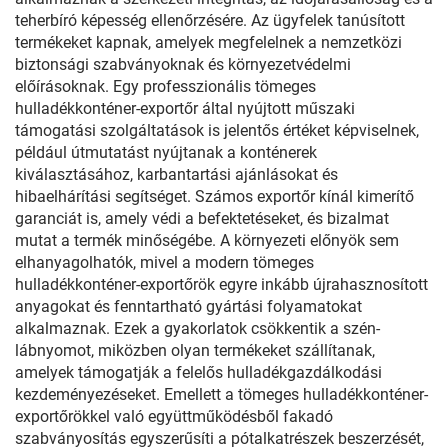
teherbíró képesség ellenőrzésére. Az ügyfelek tanúsított
termékeket kapnak, amelyek megfelelnek a nemzetközi
biztonsági szabványoknak és környezetvédelmi
előírásoknak. Egy professzionális tömeges
hulladékkonténer-exportőr által nyújtott műszaki
támogatási szolgáltatások is jelentős értéket képviselnek,
például útmutatást nyújtanak a konténerek
kiválasztásához, karbantartási ajánlásokat és
hibaelhárítási segítséget. Számos exportőr kínál kimerítő
garanciát is, amely védi a befektetéseket, és bizalmat
mutat a termék minőségébe. A környezeti előnyök sem
elhanyagolhatók, mivel a modern tömeges
hulladékkonténer-exportőrök egyre inkább újrahasznosított
anyagokat és fenntartható gyártási folyamatokat
alkalmaznak. Ezek a gyakorlatok csökkentik a szén-
lábnyomot, miközben olyan termékeket szállítanak,
amelyek támogatják a felelős hulladékgazdálkodási
kezdeményezéseket. Emellett a tömeges hulladékkonténer-
exportőrökkel való együttműködésből fakadó
szabványosítás egyszerűsíti a pótalkatrészek beszerzését,