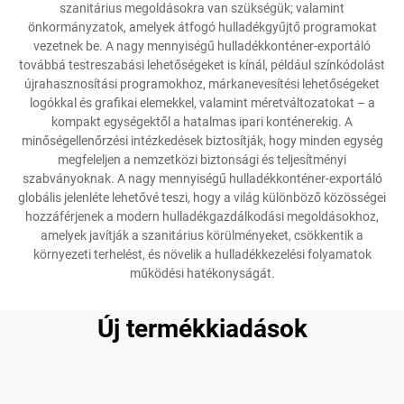
szanitárius megoldásokra van szükségük; valamint
önkormányzatok, amelyek átfogó hulladékgyűjtő programokat
vezetnek be. A nagy mennyiségű hulladékkonténer-exportáló
továbbá testreszabási lehetőségeket is kínál, például színkódolást
újrahasznosítási programokhoz, márkanevesítési lehetőségeket
logókkal és grafikai elemekkel, valamint méretváltozatokat – a
kompakt egységektől a hatalmas ipari konténerekig. A
minőségellenőrzési intézkedések biztosítják, hogy minden egység
megfeleljen a nemzetközi biztonsági és teljesítményi
szabványoknak. A nagy mennyiségű hulladékkonténer-exportáló
globális jelenléte lehetővé teszi, hogy a világ különböző közösségei
hozzáférjenek a modern hulladékgazdálkodási megoldásokhoz,
amelyek javítják a szanitárius körülményeket, csökkentik a
környezeti terhelést, és növelik a hulladékkezelési folyamatok
működési hatékonyságát.
Új termékkiadások