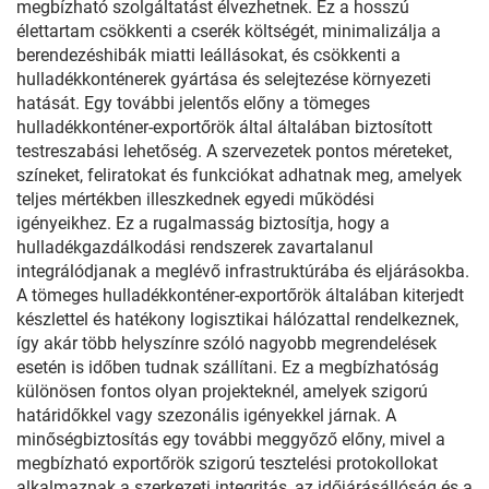
megbízható szolgáltatást élvezhetnek. Ez a hosszú
élettartam csökkenti a cserék költségét, minimalizálja a
berendezéshibák miatti leállásokat, és csökkenti a
hulladékkonténerek gyártása és selejtezése környezeti
hatását. Egy további jelentős előny a tömeges
hulladékkonténer-exportőrök által általában biztosított
testreszabási lehetőség. A szervezetek pontos méreteket,
színeket, feliratokat és funkciókat adhatnak meg, amelyek
teljes mértékben illeszkednek egyedi működési
igényeikhez. Ez a rugalmasság biztosítja, hogy a
hulladékgazdálkodási rendszerek zavartalanul
integrálódjanak a meglévő infrastruktúrába és eljárásokba.
A tömeges hulladékkonténer-exportőrök általában kiterjedt
készlettel és hatékony logisztikai hálózattal rendelkeznek,
így akár több helyszínre szóló nagyobb megrendelések
esetén is időben tudnak szállítani. Ez a megbízhatóság
különösen fontos olyan projekteknél, amelyek szigorú
határidőkkel vagy szezonális igényekkel járnak. A
minőségbiztosítás egy további meggyőző előny, mivel a
megbízható exportőrök szigorú tesztelési protokollokat
alkalmaznak a szerkezeti integritás, az időjárásállóság és a