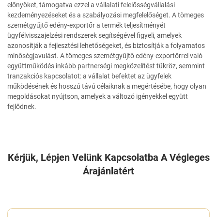
előnyöket, támogatva ezzel a vállalati felelősségvállalási
kezdeményezéseket és a szabályozási megfelelőséget. A tömeges
szemétgyűjtő edény-exportőr a termék teljesítményét
ügyfélvisszajelzési rendszerek segítségével figyeli, amelyek
azonosítják a fejlesztési lehetőségeket, és biztosítják a folyamatos
minőségjavulást. A tömeges szemétgyűjtő edény-exportőrrel való
együttműködés inkább partnerségi megközelítést tükröz, semmint
tranzakciós kapcsolatot: a vállalat befektet az ügyfelek
működésének és hosszú távú célaiknak a megértésébe, hogy olyan
megoldásokat nyújtson, amelyek a változó igényekkel együtt
fejlődnek.
Kérjük, Lépjen Velünk Kapcsolatba A Végleges
Árajánlatért
ÍRJON NEKÜNK EGY ÜZENETET