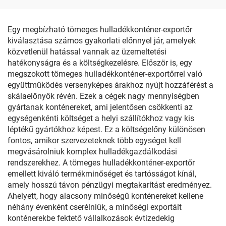
Egy megbízható tömeges hulladékkonténer-exportőr
kiválasztása számos gyakorlati előnnyel jár, amelyek
közvetlenül hatással vannak az üzemeltetési
hatékonyságra és a költségkezelésre. Először is, egy
megszokott tömeges hulladékkonténer-exportőrrel való
együttműködés versenyképes árakhoz nyújt hozzáférést a
skálaelőnyök révén. Ezek a cégek nagy mennyiségben
gyártanak konténereket, ami jelentősen csökkenti az
egységenkénti költséget a helyi szállítókhoz vagy kis
léptékű gyártókhoz képest. Ez a költségelőny különösen
fontos, amikor szervezeteknek több egységet kell
megvásárolniuk komplex hulladékgazdálkodási
rendszerekhez. A tömeges hulladékkonténer-exportőr
emellett kiváló termékminőséget és tartósságot kínál,
amely hosszú távon pénzügyi megtakarítást eredményez.
Ahelyett, hogy alacsony minőségű konténereket kellene
néhány évenként cserélniük, a minőségi exportált
konténerekbe fektető vállalkozások évtizedekig