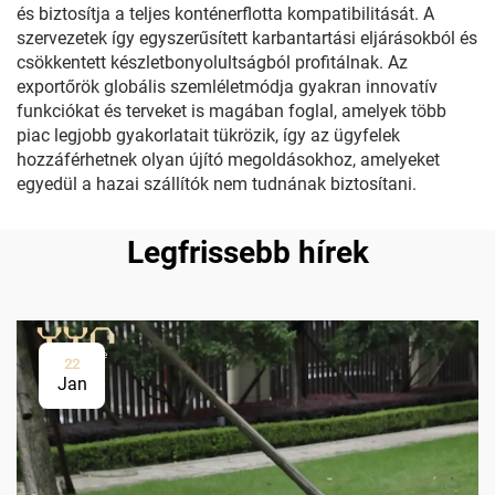
és biztosítja a teljes konténerflotta kompatibilitását. A
szervezetek így egyszerűsített karbantartási eljárásokból és
csökkentett készletbonyolultságból profitálnak. Az
exportőrök globális szemléletmódja gyakran innovatív
funkciókat és terveket is magában foglal, amelyek több
piac legjobb gyakorlatait tükrözik, így az ügyfelek
hozzáférhetnek olyan újító megoldásokhoz, amelyeket
egyedül a hazai szállítók nem tudnának biztosítani.
Legfrissebb hírek
22
Jan