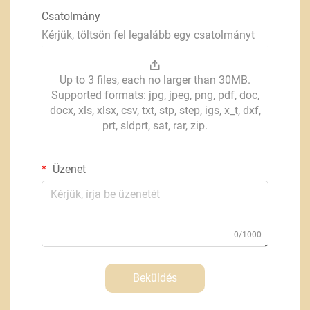
Csatolmány
Kérjük, töltsön fel legalább egy csatolmányt
Up to 3 files, each no larger than 30MB.
Supported formats: jpg, jpeg, png, pdf, doc,
docx, xls, xlsx, csv, txt, stp, step, igs, x_t, dxf,
prt, sldprt, sat, rar, zip.
Üzenet
0/1000
Beküldés