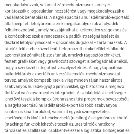
megakadályozzák, valamint zármechanizmusok, amelyek
korlátozzák a jogosulatlan hozzáférést vagy megakadályozzák a
vadállatok behatolását. A nagykapacitású hulladéktároló-exportáló
által beépített lefolyórendszerek megakadályozzák a folyadék
felhalmozódását, amely hozzájárulhat a kellemetlen szagokhoz és
a korrózióhoz; ezek a rendszerek a padlók stratégiai lejtését és
diszkrét lefolyónyílásokat – opcionális dugókkal – tartalmazzák. A
tárolók felületébe közvetlenül beformázott címkefelületek állandó
azonosítási zónákat biztosítanak, amelyek ragasztós címkéket,
festett grafikákat vagy gravírozott szöveget is befogadnak anélkül,
hogy a szerkezeti integritást veszélyeztetnék. A nagykapacitású
hulladéktároló-exportáló univerzális emelési mechanizmusokat
tervez, amelyek kompatibilisek a világ minden táján használatos
szabványos hulladékgyűjtő járművekkel, így biztosítva a meglévő
flottával való zavarmentes integrációt. A színkódolási lehetőségek
lehetővé teszik a komplex újrahasznosítási programok bevezetését:
a nagykapacitású hulladéktároló-exportáló több szabványos
színben is kínál tárolókat, valamint egyedi színegyeztetési
lehetőséget is kínál. A behelyezhető (nesting) és egymásra rakható
(stacking) funkciók lehetővé teszik az üres tárolók hatékony
tárolását és szállítását, csökkentve ezzel a logisztikai költségeket és