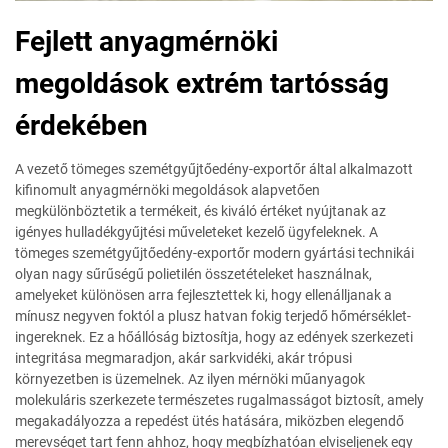
Fejlett anyagmérnöki
megoldások extrém tartósság
érdekében
A vezető tömeges szemétgyűjtőedény-exportőr által alkalmazott
kifinomult anyagmérnöki megoldások alapvetően
megkülönböztetik a termékeit, és kiváló értéket nyújtanak az
igényes hulladékgyűjtési műveleteket kezelő ügyfeleknek. A
tömeges szemétgyűjtőedény-exportőr modern gyártási technikái
olyan nagy sűrűségű polietilén összetételeket használnak,
amelyeket különösen arra fejlesztettek ki, hogy ellenálljanak a
mínusz negyven foktól a plusz hatvan fokig terjedő hőmérséklet-
ingereknek. Ez a hőállóság biztosítja, hogy az edények szerkezeti
integritása megmaradjon, akár sarkvidéki, akár trópusi
környezetben is üzemelnek. Az ilyen mérnöki műanyagok
molekuláris szerkezete természetes rugalmasságot biztosít, amely
megakadályozza a repedést ütés hatására, miközben elegendő
merevséget tart fenn ahhoz, hogy megbízhatóan elviseljenek egy