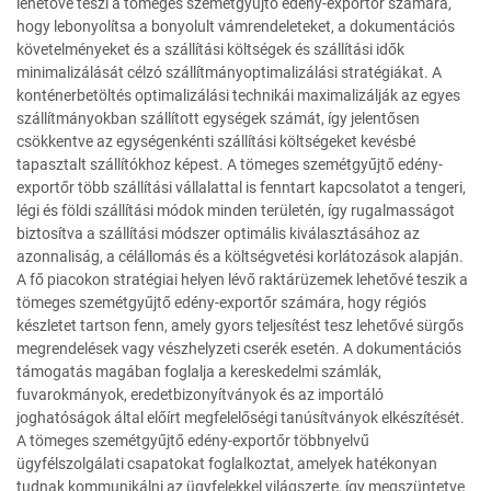
lehetővé teszi a tömeges szemétgyűjtő edény-exportőr számára,
hogy lebonyolítsa a bonyolult vámrendeleteket, a dokumentációs
követelményeket és a szállítási költségek és szállítási idők
minimalizálását célzó szállítmányoptimalizálási stratégiákat. A
konténerbetöltés optimalizálási technikái maximalizálják az egyes
szállítmányokban szállított egységek számát, így jelentősen
csökkentve az egységenkénti szállítási költségeket kevésbé
tapasztalt szállítókhoz képest. A tömeges szemétgyűjtő edény-
exportőr több szállítási vállalattal is fenntart kapcsolatot a tengeri,
légi és földi szállítási módok minden területén, így rugalmasságot
biztosítva a szállítási módszer optimális kiválasztásához az
azonnaliság, a célállomás és a költségvetési korlátozások alapján.
A fő piacokon stratégiai helyen lévő raktárüzemek lehetővé teszik a
tömeges szemétgyűjtő edény-exportőr számára, hogy régiós
készletet tartson fenn, amely gyors teljesítést tesz lehetővé sürgős
megrendelések vagy vészhelyzeti cserék esetén. A dokumentációs
támogatás magában foglalja a kereskedelmi számlák,
fuvarokmányok, eredetbizonyítványok és az importáló
joghatóságok által előírt megfelelőségi tanúsítványok elkészítését.
A tömeges szemétgyűjtő edény-exportőr többnyelvű
ügyfélszolgálati csapatokat foglalkoztat, amelyek hatékonyan
tudnak kommunikálni az ügyfelekkel világszerte, így megszüntetve