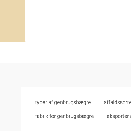
typer af genbrugsbægre
affaldssort
fabrik for genbrugsbægre
eksportør