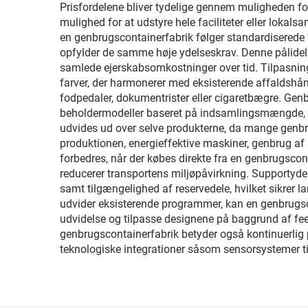
Prisfordelene bliver tydelige gennem muligheden for
mulighed for at udstyre hele faciliteter eller loka
en genbrugscontainerfabrik følger standardiserede f
opfylder de samme høje ydelseskrav. Denne pålidelig
samlede ejerskabsomkostninger over tid. Tilpasning
farver, der harmonerer med eksisterende affaldshånd
fodpedaler, dokumentrister eller cigaretbægre. Gen
beholdermodeller baseret på indsamlingsmængde, t
udvides ud over selve produkterne, da mange genbr
produktionen, energieffektive maskiner, genbrug af
forbedres, når der købes direkte fra en genbrugscont
reducerer transportens miljøpåvirkning. Supportydels
samt tilgængelighed af reservedele, hvilket sikrer
udvider eksisterende programmer, kan en genbrugscon
udvidelse og tilpasse designene på baggrund af fe
genbrugscontainerfabrik betyder også kontinuerlig 
teknologiske integrationer såsom sensorsystemer ti