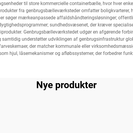
senheder til store kommercielle containerbælle, hvor hver enkelt 
odukter fra genbrugsbælleværksteder omfatter boligkvarterer,
 der søger mærkeanpassede affaldshåndteringsløsninger; offentli
dygtighedsprogrammer; sundhedsvæsenet, der kræver specialiseret
biprodukter. Genbrugsbælleværkstedet udgør en afgørende forbin
g samtidig understøtter udviklingen af genbrugsinfrastruktur gl
r, farveskemaer, der matcher kommunale eller virksomhedsmæssi
åsom hjul, låsemekanismer og afløbssystemer, der forbedrer funkti
Nye produkter