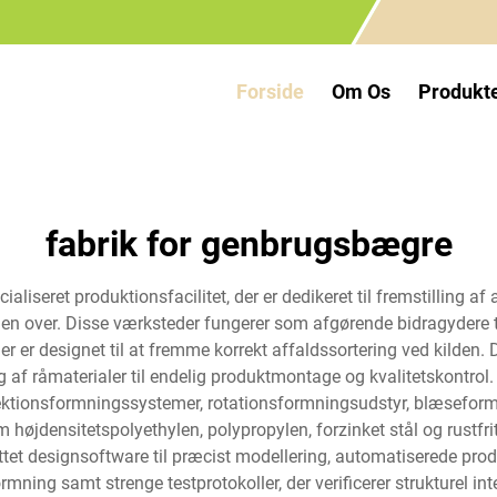
Forside
Om Os
Produkt
fabrik for genbrugsbægre
iseret produktionsfacilitet, der er dedikeret til fremstilling a
den over. Disse værksteder fungerer som afgørende bidragydere 
 der er designet til at fremme korrekt affaldssortering ved kild
g af råmaterialer til endelig produktmontage og kvalitetskontro
njektionsformningssystemer, rotationsformningsudstyr, blæsefor
 højdensitetspolyethylen, polypropylen, forzinket stål og rustfri
 designsoftware til præcist modellering, automatiserede produkti
g samt strenge testprotokoller, der verificerer strukturel integ