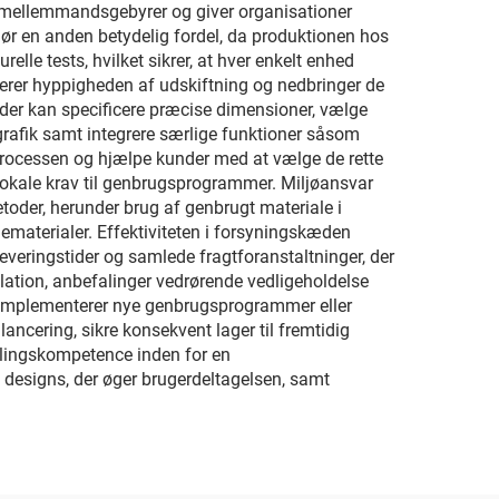
er mellemmandsgebyrer og giver organisationer
gør en anden betydelig fordel, da produktionen hos
le tests, hvilket sikrer, at hver enkelt enhed
ucerer hyppigheden af udskiftning og nedbringer de
der kan specificere præcise dimensioner, vælge
grafik samt integrere særlige funktioner såsom
processen og hjælpe kunder med at vælge de rette
kale krav til genbrugsprogrammer. Miljøansvar
oder, herunder brug af genbrugt materiale i
materialer. Effektiviteten i forsyningskæden
leveringstider og samlede fragtforanstaltninger, der
llation, anbefalinger vedrørende vedligeholdelse
er implementerer nye genbrugsprogrammer eller
ancering, sikre konsekvent lager til fremtidig
llingskompetence inden for en
 designs, der øger brugerdeltagelsen, samt