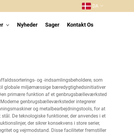
DA
er
Nyheder
Sager
Kontakt Os
f affaldssorterings- og -indsamlingsbeholdere, som
til globale miljømæssige bæredygtighedsinitiativer
en. Den primære funktion af et genbrugsbælleværksted
l. Moderne genbrugsbælleværksteder integrerer
mningsmaskiner og metalbearbejdningstools, for at
t stål. De teknologiske funktioner, der anvendes i et
onslinjer, der sikrer konsekvens i store serier,
ritet og vejrmodstand. Disse faciliteter fremstiller