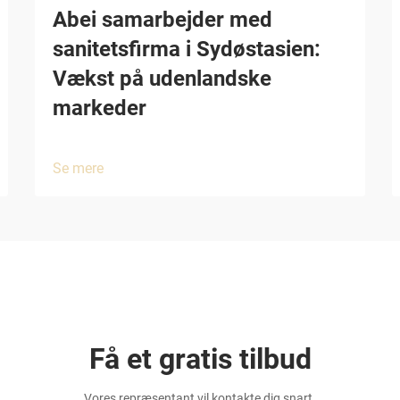
Abei samarbejder med
sanitetsfirma i Sydøstasien:
Vækst på udenlandske
markeder
Se mere
Få et gratis tilbud
Vores repræsentant vil kontakte dig snart.