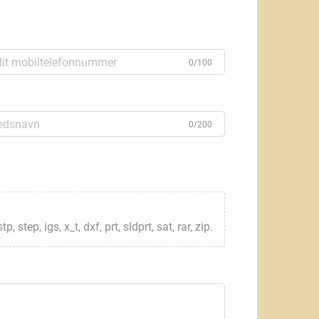
0/100
0/200
step, igs, x_t, dxf, prt, sldprt, sat, rar, zip.