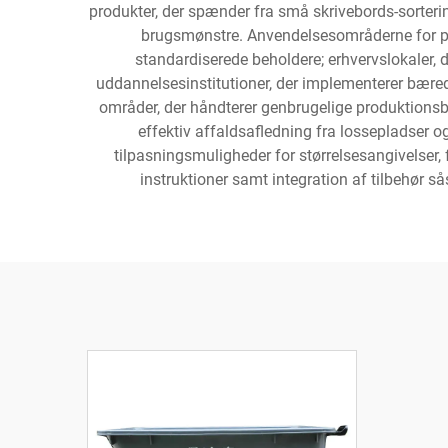
produkter, der spænder fra små skrivebords-sortering
brugsmønstre. Anvendelsesområderne for pr
standardiserede beholdere; erhvervslokaler,
uddannelsesinstitutioner, der implementerer bære
områder, der håndterer genbrugelige produktions
effektiv affaldsafledning fra lossepladser o
tilpasningsmuligheder for størrelsesangivelse
instruktioner samt integration af tilbehør s