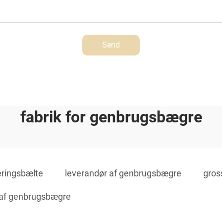
Send
fabrik for genbrugsbægre
eringsbælte
leverandør af genbrugsbægre
gros
 af genbrugsbægre