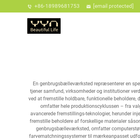
+86-18989681753
[email protected]
En genbrugsbælleværksted repræsenterer en special
tjener samfund, virksomheder og institutioner ver
ved at fremstille holdbare, funktionelle beholdere,
omfatter hele produktionscyklussen – fra val
avancerede fremstillings-teknologier, herunder i
fremstille beholdere af forskellige materialer såsom
genbrugsbælleværksted, omfatter computerstøttet
farvematchningssystemer til mærkeanpasset udformnin