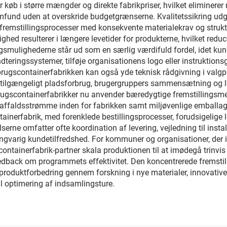
 køb i større mængder og direkte fabrikpriser, hvilket eliminer
lsamfund uden at overskride budgetgrænserne. Kvalitetssikring ud
remstillingsprocesser med konsekvente materialekrav og strukturel
hed resulterer i længere levetider for produkterne, hvilket red
smulighederne står ud som en særlig værdifuld fordel, idet kun
teringssystemer, tilføje organisationens logo eller instruktions
brugscontainerfabrikken kan også yde teknisk rådgivning i valg
ilgængeligt pladsforbrug, brugergruppers sammensætning og lo
ugscontainerfabrikker nu anvender bæredygtige fremstillingsmet
 affaldsstrømme inden for fabrikken samt miljøvenlige emballage
ainerfabrik, med forenklede bestillingsprocesser, forudsigelige 
erne omfatter ofte koordination af levering, vejledning til insta
 langvarig kundetilfredshed. For kommuner og organisationer, d
tainerfabrik-partner skala produktionen til at imødegå trinvis l
edback om programmets effektivitet. Den koncentrerede fremsti
produktforbedring gennem forskning i nye materialer, innovative
l optimering af indsamlingsture.