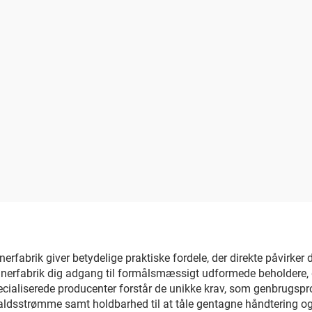
rfabrik giver betydelige praktiske fordele, der direkte påvirker 
erfabrik dig adgang til formålsmæssigt udformede beholdere, der 
ecialiserede producenter forstår de unikke krav, som genbrugspro
faldsstrømme samt holdbarhed til at tåle gentagne håndtering og 