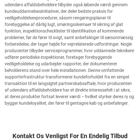
udendørs affaldsbeholdere tilbyder også løbende værdi gennem
kundeuddannelsesinitiativer, der deler bedste praksis for
vedligeholdelsesprocedurer, såsom rengøringsplaner til
forebyggelse af dårlig lugt, smøringsskemaer til sikring af glat
funktion, inspektionschecklister til identifikation af kommende
problemer, før de fører til svigt, samt anbefalinger til sæsonmæssig
forberedelse, der tager højde for vejrrelaterede udfordringer. Nogle
producenter tilbyder serviceprogrammer, hvor uddannede teknikere
udfører periodiske inspektioner, foretager forebyggende
vedligeholdelse og udarbejder rapporter, der dokumenterer
beholderens stand over hele installationen. Denne omfattende
supportinfrastruktur transformerer kundeforholdet fra en simpel
transaktion til en langsigtet partnerskabsaftale, hvor producenten
af udendørs affaldsbeholdere har et direkte interessefelt i at sikre,
at deres produkter fortsat leverer værdi – hvilket styrker deres ry og
bygger kundeloyalitet, der fører til gentagne køb og anbefalinger.
Kontakt Os Venligst For En Endelig Tilbud