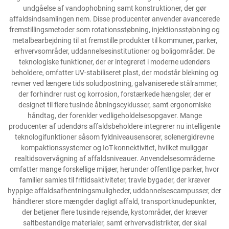
undgåelse af vandophobning samt konstruktioner, der gør
affaldsindsamlingen nem. Disse producenter anvender avancerede
fremstillingsmetoder som rotationsstøbning, injektionsstøbning og
metalbearbejdning til at fremstille produkter til kommuner, parker,
erhvervsområder, uddannelsesinstitutioner og boligområder. De
teknologiske funktioner, der er integreret i moderne udendørs
beholdere, omfatter UV-stabiliseret plast, der modstår blekning og
revner ved længere tids soludpostning, galvaniserede stålrammer,
der forhindrer rust og korrosion, forstærkede hængsler, der er
designet til flere tusinde åbningscyklusser, samt ergonomiske
håndtag, der forenkler vedligeholdelsesopgaver. Mange
producenter af udendørs affaldsbeholdere integrerer nu intelligente
teknologifunktioner såsom fyldniveausensorer, solenergidrevne
kompaktionssystemer og IoT-konnektivitet, hvilket muliggør
realtidsovervågning af affaldsniveauer. Anvendelsesområderne
omfatter mange forskellige miljøer, herunder offentlige parker, hvor
familier samles til fritidsaktiviteter, travle bygader, der kræver
hyppige affaldsafhentningsmuligheder, uddannelsescampusser, der
håndterer store mængder dagligt affald, transportknudepunkter,
der betjener flere tusinde rejsende, kystområder, der kræver
saltbestandige materialer, samt erhvervsdistrikter, der skal