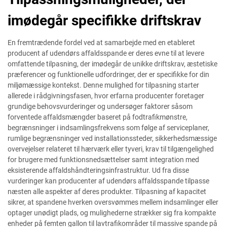
imødegår specifikke driftskrav
En fremtrædende fordel ved at samarbejde med en etableret
producent af udendørs affaldsspande er deres evne til at levere
omfattende tilpasning, der imødegår de unikke driftskrav, æstetiske
præferencer og funktionelle udfordringer, der er specifikke for din
miljømæssige kontekst. Denne mulighed for tilpasning starter
allerede i rådgivningsfasen, hvor erfarna producenter foretager
grundige behovsvurderinger og undersøger faktorer såsom
forventede affaldsmængder baseret på fodtrafikmønstre,
begrænsninger i indsamlingsfrekvens som følge af serviceplaner,
rumlige begrænsninger ved installationssteder, sikkerhedsmæssige
overvejelser relateret til hærværk eller tyveri, krav til tilgængelighed
for brugere med funktionsnedsættelser samt integration med
eksisterende affaldshåndteringsinfrastruktur. Ud fra disse
vurderinger kan producenter af udendørs affaldsspande tilpasse
næsten alle aspekter af deres produkter. Tilpasning af kapacitet
sikrer, at spandene hverken oversvømmes mellem indsamlinger eller
optager unødigt plads, og mulighederne strækker sig fra kompakte
enheder på femten gallon til lavtrafikområder til massive spande på