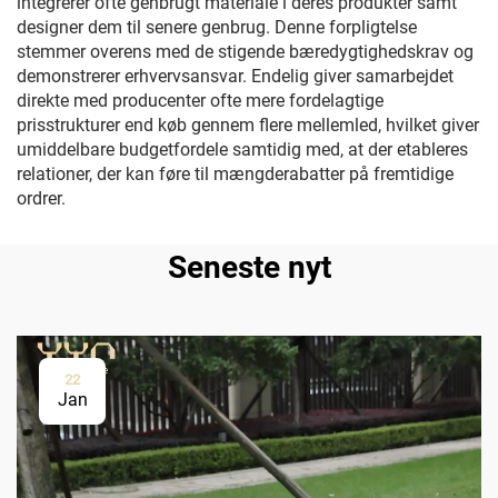
integrerer ofte genbrugt materiale i deres produkter samt
designer dem til senere genbrug. Denne forpligtelse
stemmer overens med de stigende bæredygtighedskrav og
demonstrerer erhvervsansvar. Endelig giver samarbejdet
direkte med producenter ofte mere fordelagtige
prisstrukturer end køb gennem flere mellemled, hvilket giver
umiddelbare budgetfordele samtidig med, at der etableres
relationer, der kan føre til mængderabatter på fremtidige
ordrer.
Seneste nyt
22
Jan