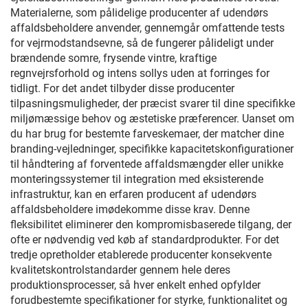
Materialerne, som pålidelige producenter af udendørs
affaldsbeholdere anvender, gennemgår omfattende tests
for vejrmodstandsevne, så de fungerer pålideligt under
brændende somre, frysende vintre, kraftige
regnvejrsforhold og intens sollys uden at forringes for
tidligt. For det andet tilbyder disse producenter
tilpasningsmuligheder, der præcist svarer til dine specifikke
miljømæssige behov og æstetiske præferencer. Uanset om
du har brug for bestemte farveskemaer, der matcher dine
branding-vejledninger, specifikke kapacitetskonfigurationer
til håndtering af forventede affaldsmængder eller unikke
monteringssystemer til integration med eksisterende
infrastruktur, kan en erfaren producent af udendørs
affaldsbeholdere imødekomme disse krav. Denne
fleksibilitet eliminerer den kompromisbaserede tilgang, der
ofte er nødvendig ved køb af standardprodukter. For det
tredje opretholder etablerede producenter konsekvente
kvalitetskontrolstandarder gennem hele deres
produktionsprocesser, så hver enkelt enhed opfylder
forudbestemte specifikationer for styrke, funktionalitet og