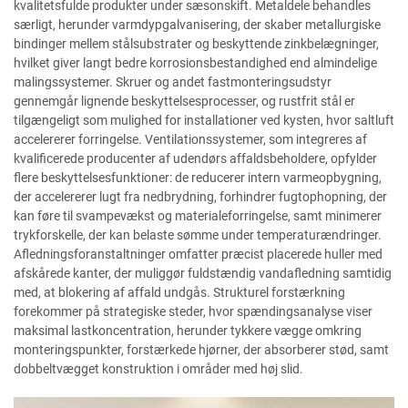
kvalitetsfulde produkter under sæsonskift. Metaldele behandles
særligt, herunder varmdypgalvanisering, der skaber metallurgiske
bindinger mellem stålsubstrater og beskyttende zinkbelægninger,
hvilket giver langt bedre korrosionsbestandighed end almindelige
malingssystemer. Skruer og andet fastmonteringsudstyr
gennemgår lignende beskyttelsesprocesser, og rustfrit stål er
tilgængeligt som mulighed for installationer ved kysten, hvor saltluft
accelererer forringelse. Ventilationssystemer, som integreres af
kvalificerede producenter af udendørs affaldsbeholdere, opfylder
flere beskyttelsesfunktioner: de reducerer intern varmeopbygning,
der accelererer lugt fra nedbrydning, forhindrer fugtophopning, der
kan føre til svampevækst og materialeforringelse, samt minimerer
trykforskelle, der kan belaste sømme under temperaturændringer.
Afledningsforanstaltninger omfatter præcist placerede huller med
afskårede kanter, der muliggør fuldstændig vandafledning samtidig
med, at blokering af affald undgås. Strukturel forstærkning
forekommer på strategiske steder, hvor spændingsanalyse viser
maksimal lastkoncentration, herunder tykkere vægge omkring
monteringspunkter, forstærkede hjørner, der absorberer stød, samt
dobbeltvægget konstruktion i områder med høj slid.