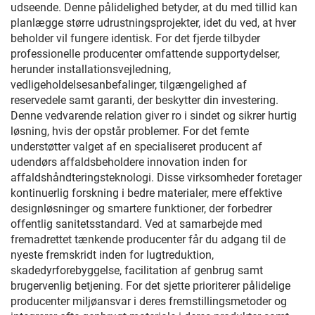
udseende. Denne pålidelighed betyder, at du med tillid kan
planlægge større udrustningsprojekter, idet du ved, at hver
beholder vil fungere identisk. For det fjerde tilbyder
professionelle producenter omfattende supportydelser,
herunder installationsvejledning,
vedligeholdelsesanbefalinger, tilgængelighed af
reservedele samt garanti, der beskytter din investering.
Denne vedvarende relation giver ro i sindet og sikrer hurtig
løsning, hvis der opstår problemer. For det femte
understøtter valget af en specialiseret producent af
udendørs affaldsbeholdere innovation inden for
affaldshåndteringsteknologi. Disse virksomheder foretager
kontinuerlig forskning i bedre materialer, mere effektive
designløsninger og smartere funktioner, der forbedrer
offentlig sanitetsstandard. Ved at samarbejde med
fremadrettet tænkende producenter får du adgang til de
nyeste fremskridt inden for lugtreduktion,
skadedyrforebyggelse, facilitation af genbrug samt
brugervenlig betjening. For det sjette prioriterer pålidelige
producenter miljøansvar i deres fremstillingsmetoder og