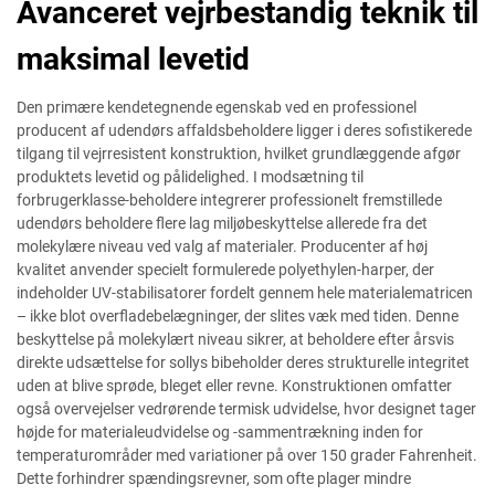
Avanceret vejrbestandig teknik til
maksimal levetid
Den primære kendetegnende egenskab ved en professionel
producent af udendørs affaldsbeholdere ligger i deres sofistikerede
tilgang til vejrresistent konstruktion, hvilket grundlæggende afgør
produktets levetid og pålidelighed. I modsætning til
forbrugerklasse-beholdere integrerer professionelt fremstillede
udendørs beholdere flere lag miljøbeskyttelse allerede fra det
molekylære niveau ved valg af materialer. Producenter af høj
kvalitet anvender specielt formulerede polyethylen-harper, der
indeholder UV-stabilisatorer fordelt gennem hele materialematricen
– ikke blot overfladebelægninger, der slites væk med tiden. Denne
beskyttelse på molekylært niveau sikrer, at beholdere efter årsvis
direkte udsættelse for sollys bibeholder deres strukturelle integritet
uden at blive sprøde, bleget eller revne. Konstruktionen omfatter
også overvejelser vedrørende termisk udvidelse, hvor designet tager
højde for materialeudvidelse og -sammentrækning inden for
temperaturområder med variationer på over 150 grader Fahrenheit.
Dette forhindrer spændingsrevner, som ofte plager mindre