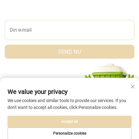
LAD OS ET BESKED
SEND NU
We value your privacy
We use cookies and similar tools to provide our services. If you
don't want to accept all cookies, click Personalize cookies.
Accept all
Copyright © Taizhou Abei Plastic Co., Ltd. Alle rettigheder forbeholdes. |
Privatlivspolitik
Personalize cookies