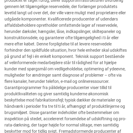
produktet er taget i brug, bliver supportinfrastrukturen uvurderlig
gennem let tilgængelige reservedele, der forlænger produktets
levetid langt ud over det, der ville være muligt med proprietære eller
udgåede komponenter. Kvalificerede producenter af udendørs
affaldsbeholdere opretholder omfattende lager af reservedele,
herunder dæksler, hængsler, låse, indkapslinger, skiltepaneler og
konstruktionsdele, og garanterer ofte tilgængelighed i ti år eller
mere efter købet. Denne forpligtelse til at levere reservedele
forhindrer den spildfulde situation, hvor hele enheder skal udskiftes
på grund af fejl i én enkelt komponent. Teknisk support bestående
af velinformerede medarbejdere står til rådighed for at hjælpe
kunder med spørgsmål om vedligeholdelse, optimering af ydeevne,
muligheder for ændringer samt diagnose af problemer – ofte via
flere kanaler, herunder telefon, e-mail og onlineressourcer.
Garantiprogrammer fra pålidelige producenter viser tillid til
produktkvaliteten og giver samtidig kunderne økonomisk
beskyttelse mod fabrikationsfejl; typisk dækker de materialer og
håndværk i perioder fra tre til ti år, afhængigt af produktlinjerne og
brugsmiljøet. Disse garantier indeholder ofte bestemmelser om
inspektion på stedet, accelereret forsendelse af udskiftning og pro-
rata-dækning, der tager højde for normal slitage, men samtidig
beskytter mod for tidlig svigt. Fremadstormende producenter af