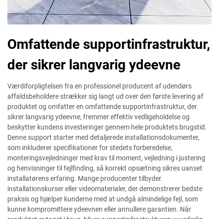
Omfattende supportinfrastruktur,
der sikrer langvarig ydeevne
Værdiforpligtelsen fra en professionel producent af udendørs
affaldsbeholdere strækker sig langt ud over den første levering af
produktet og omfatter en omfattende supportinfrastruktur, der
sikrer langvarig ydeevne, fremmer effektiv vedligeholdelse og
beskytter kundens investeringer gennem hele produktets brugstid.
Denne support starter med detaljerede installationsdokumenter,
som inkluderer specifikationer for stedets forberedelse,
monteringsvejledninger med krav til moment, vejledning i justering
og henvisninger til fejlfinding, så korrekt opsætning sikres uanset
installatørens erfaring. Mange producenter tilbyder
installationskurser eller videomaterialer, der demonstrerer bedste
praksis og hjælper kunderne med at undgå almindelige fejl, som
kunne kompromittere ydeevnen eller annullere garantien. Når