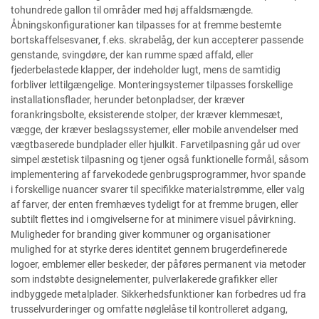
tohundrede gallon til områder med høj affaldsmængde.
Åbningskonfigurationer kan tilpasses for at fremme bestemte
bortskaffelsesvaner, f.eks. skrabelåg, der kun accepterer passende
genstande, svingdøre, der kan rumme spæd affald, eller
fjederbelastede klapper, der indeholder lugt, mens de samtidig
forbliver lettilgængelige. Monteringsystemer tilpasses forskellige
installationsflader, herunder betonpladser, der kræver
forankringsbolte, eksisterende stolper, der kræver klemmesæt,
vægge, der kræver beslagssystemer, eller mobile anvendelser med
vægtbaserede bundplader eller hjulkit. Farvetilpasning går ud over
simpel æstetisk tilpasning og tjener også funktionelle formål, såsom
implementering af farvekodede genbrugsprogrammer, hvor spande
i forskellige nuancer svarer til specifikke materialstrømme, eller valg
af farver, der enten fremhæves tydeligt for at fremme brugen, eller
subtilt flettes ind i omgivelserne for at minimere visuel påvirkning.
Muligheder for branding giver kommuner og organisationer
mulighed for at styrke deres identitet gennem brugerdefinerede
logoer, emblemer eller beskeder, der påføres permanent via metoder
som indstøbte designelementer, pulverlakerede grafikker eller
indbyggede metalplader. Sikkerhedsfunktioner kan forbedres ud fra
trusselvurderinger og omfatte nøglelåse til kontrolleret adgang,