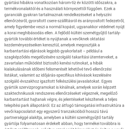
gyártási hibákra vonatkozóan három-tíz év közötti időszakra, a
termékvonalaktól és a használati környezettől függően. Ezek a
garanciák gyakran tartalmaznak rendelkezéseket a helyszíni
ellenőrzésről, gyorsított csere-szállításról és arányosított fedezetről,
amely figyelembe veszi a normál kopást, ugyanakkor védelmet nyújt
a korai meghibásodás ellen. A fejlődő kültéri szemétgyűjtő tartály-
gyártók további értéket is nyújtanak a vevőknek oktatási
kezdeményezéseiken keresztül, amelyek megosztják a
karbantartási eljárások legjobb gyakorlatait – például a
szagképződés megelőzésére szolgáló takarítási ütemterveket, a
zavartalan működést biztosító kenési rutinokat, a hibák
kialakulásának időbeni felismerését lehetővé tevő ellenőrzési
listákat, valamint az időjárás-specifikus kihívások kezelésére
szolgáló évszakhoz igazított felkészülési javaslatokat. Egyes
gyártók szervizprogramokat is kínálnak, amelyek során képzett
szaktechnikusok rendszeres ellenőrzéseket végeznek, megelőző
karbantartást hajtanak végre, és jelentéseket készítenek a teljes
telepítési park állapotáról. Ez az átfogó támogatási infrastruktúra a
vevői kapcsolatot egy egyszerű tranzakcióból hosszú távú
partnerséggé alakítja, amelyben a kültéri szemétgyűjtő tartály
gyártója folyamatosan érdekelt abban, hogy termékei továbbra is