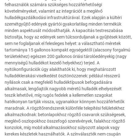
felhasználók számára szükséges hozzáférhetőségi
követelményeket, valamint az integrációt a meglévő
hulladékgazdálkodási infrastruktúrával. Ezek alapján a kültéri
szemétgyűjtő edények gyártói gyakorlatilag minden termékük
minden aspektusát módosíthatják. A kapacitás testreszabása
biztosítja, hogy az edények sem túlcsorduljanak a gyűjtések között,
sem ne foglaljanak el felesleges helyet: a választható méretek
tartománya 15 gallonos kompakt egységektől (alacsony forgalmú
területekhez) egészen 200 gallonos óriási tárolóedényekig (nagy
mennyiségű hulladékot kezelő helyekhez) terjed. A
nyitókonfigurációk úgy alakíthatók ki, hogy meghatározott
hulladéklerakási viselkedést ösztönözzenek: például résszerű
nyílások csak a megfelelő hulladéktípusok befogadására
alkalmasak, lengőajtók nagyobb méretű hulladék elhelyezését
teszik lehetővé, míg rugós fedelek a kellemetlen szagokat
hatékonyan tartják vissza, ugyanakkor könnyen hozzáférhetők
maradnak. A rögzítőrendszerek különféle telepítési felületekhez
alkalmazkodnak: betonlapokhoz rögzítő csavarok szükségesek,
meglévő oszlopokhoz összefogó szerelvények, falakhoz rögzítő
konzolok, míg mobil alkalmazásokhoz súlyozott alapok vagy
kerekes készletek használhatók. A színválaszték nem csupán