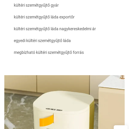
kültéri szemétgyűjtő gyár
kültéri szemétgyűjtő láda exportőr
kültéri szemétgyűjtő láda nagykereskedelmi ár
egyedi kültéri szemétgyűjtő láda
megbízható kültéri szemétgyűjtő forrás