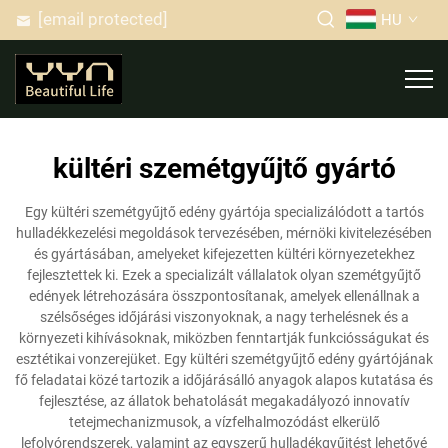
[email protected]
HU
kültéri szemétgyűjtő gyártó
Egy kültéri szemétgyűjtő edény gyártója specializálódott a tartós
hulladékkezelési megoldások tervezésében, mérnöki kivitelezésében
és gyártásában, amelyeket kifejezetten kültéri környezetekhez
fejlesztettek ki. Ezek a specializált vállalatok olyan szemétgyűjtő
edények létrehozására összpontosítanak, amelyek ellenállnak a
szélsőséges időjárási viszonyoknak, a nagy terhelésnek és a
környezeti kihívásoknak, miközben fenntartják funkciósságukat és
esztétikai vonzerejüket. Egy kültéri szemétgyűjtő edény gyártójának
fő feladatai közé tartozik a időjárásálló anyagok alapos kutatása és
fejlesztése, az állatok behatolását megakadályozó innovatív
tetejmechanizmusok, a vízfelhalmozódást elkerülő
lefolyórendszerek, valamint az egyszerű hulladékgyűjtést lehetővé