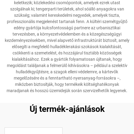
keletkezik; közlekedési csomópontok, amelyek ezrek utast
szolgálnak ki; tengerparti területek, ahol sóálló anyagokra van
szükség; valamint kereskedelmi negyedek, amelyek tiszta,
professzionális megjelenést tartanak fenn. A kültéri szemétgyűjtő
edény gyártója kulcsfontosságú partnere az urbanisztikai
tervezésben, a környezetvédelemben és a közegészségügyi
kezdeményezésekben, mivel alapvető infrastruktúrát biztosít, amely
elősegíti a megfelelő hulladéklerakási szokások kialakítását,
csökkenti a szemetelést, és hozzájárul tisztább közösségek
kialakításához. Ezek a gyártók folyamatosan újítanak, hogy
megoldást találjanak a felmerülő kihívásokra – például a szelektív
hulladékgyűjtésre, a szagok elleni védelemre, a kártevők
megelőzésére és a fenntartható nyersanyag-forrásokra –,
miközben biztosítják, hogy termékeik költséghatékonyak
maradjanak és hosszú üzemidejük során szervizelhetők legyenek.
Új termék-ajánlások