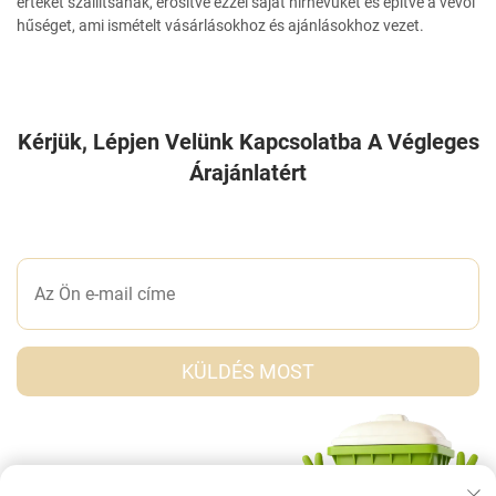
értéket szállítsanak, erősítve ezzel saját hírnevüket és építve a vevői
hűséget, ami ismételt vásárlásokhoz és ajánlásokhoz vezet.
Kérjük, Lépjen Velünk Kapcsolatba A Végleges
Árajánlatért
ÍRJON NEKÜNK EGY ÜZENETET
KÜLDÉS MOST