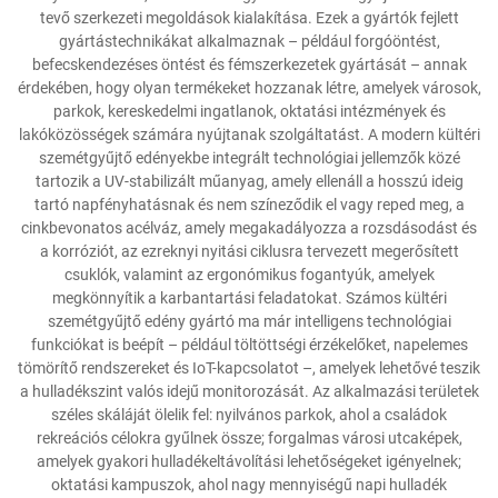
tevő szerkezeti megoldások kialakítása. Ezek a gyártók fejlett
gyártástechnikákat alkalmaznak – például forgóöntést,
befecskendezéses öntést és fémszerkezetek gyártását – annak
érdekében, hogy olyan termékeket hozzanak létre, amelyek városok,
parkok, kereskedelmi ingatlanok, oktatási intézmények és
lakóközösségek számára nyújtanak szolgáltatást. A modern kültéri
szemétgyűjtő edényekbe integrált technológiai jellemzők közé
tartozik a UV-stabilizált műanyag, amely ellenáll a hosszú ideig
tartó napfényhatásnak és nem színeződik el vagy reped meg, a
cinkbevonatos acélváz, amely megakadályozza a rozsdásodást és
a korróziót, az ezreknyi nyitási ciklusra tervezett megerősített
csuklók, valamint az ergonómikus fogantyúk, amelyek
megkönnyítik a karbantartási feladatokat. Számos kültéri
szemétgyűjtő edény gyártó ma már intelligens technológiai
funkciókat is beépít – például töltöttségi érzékelőket, napelemes
tömörítő rendszereket és IoT-kapcsolatot –, amelyek lehetővé teszik
a hulladékszint valós idejű monitorozását. Az alkalmazási területek
széles skáláját ölelik fel: nyilvános parkok, ahol a családok
rekreációs célokra gyűlnek össze; forgalmas városi utcaképek,
amelyek gyakori hulladékeltávolítási lehetőségeket igényelnek;
oktatási kampuszok, ahol nagy mennyiségű napi hulladék