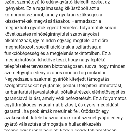
szánt szemétgyűjtő edény-gyártó kielégíti ezeket az
igényeket. Ez a rugalmasság kiküszöböli azt a
kompromisszumot, amely gyakran szükséges a
késztermékek megvásárlásakor. Harmadszor, a
megbízható gyártók egész termelési folyamatuk során
következetes minőségirányítási szabványokat
alkalmaznak, így minden egység megfelel az előre
meghatározott specifikációknak a szilárdság, a
funkcióképesség és a megjelenés tekintetében. Ez a
megbízhatóság lehetővé teszi, hogy nagy léptékű
telepítéseket tervezzen biztonságosan, tudva, hogy minden
szemétgyűjtő edény azonos módon fog működni.
Negyedszer, a szakmai gyártók kiterjedt támogatási
szolgáltatásokat nyújtanak, például telepítési útmutatást,
karbantartási javaslatokat, pótalkatrészek elérhetőségét és
garanciavállalást, amely védi befektetését. Ez a folyamatos
együttműködés nyugalmat biztosít, és gyors megoldást
garantál, ha problémák merülnek fel. Ötödször, egy
szakosodott kifelé használatra szánt szemétgyűjtő edény-
gyártó választása támogatja a hulladékkezelési
technológiák innovációját. Ezek a cégek folyamatosan