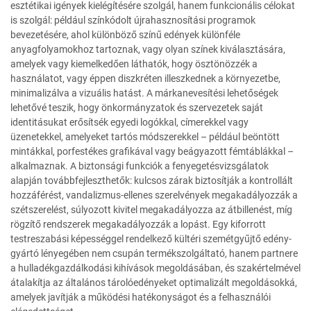
esztétikai igények kielégítésére szolgál, hanem funkcionális célokat
is szolgál: például színkódolt újrahasznosítási programok
bevezetésére, ahol különböző színű edények különféle
anyagfolyamokhoz tartoznak, vagy olyan színek kiválasztására,
amelyek vagy kiemelkedően láthatók, hogy ösztönözzék a
használatot, vagy éppen diszkréten illeszkednek a környezetbe,
minimalizálva a vizuális hatást. A márkanevesítési lehetőségek
lehetővé teszik, hogy önkormányzatok és szervezetek saját
identitásukat erősítsék egyedi logókkal, címerekkel vagy
üzenetekkel, amelyeket tartós módszerekkel – például beöntött
mintákkal, porfestékes grafikával vagy beágyazott fémtáblákkal –
alkalmaznak. A biztonsági funkciók a fenyegetésvizsgálatok
alapján továbbfejleszthetők: kulcsos zárak biztosítják a kontrollált
hozzáférést, vandalizmus-ellenes szerelvények megakadályozzák a
szétszerelést, súlyozott kivitel megakadályozza az átbillenést, míg
rögzítő rendszerek megakadályozzák a lopást. Egy kiforrott
testreszabási képességgel rendelkező kültéri szemétgyűjtő edény-
gyártó lényegében nem csupán termékszolgáltató, hanem partnere
a hulladékgazdálkodási kihívások megoldásában, és szakértelmével
átalakítja az általános tárolóedényeket optimalizált megoldásokká,
amelyek javítják a működési hatékonyságot és a felhasználói