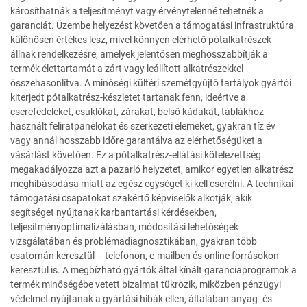
károsíthatnák a teljesítményt vagy érvénytelenné tehetnék a
garanciát. Üzembe helyezést követően a támogatási infrastruktúra
különösen értékes lesz, mivel könnyen elérhető pótalkatrészek
állnak rendelkezésre, amelyek jelentősen meghosszabbítják a
termék élettartamát a zárt vagy leállított alkatrészekkel
összehasonlítva. A minőségi kültéri szemétgyűjtő tartályok gyártói
kiterjedt pótalkatrész-készletet tartanak fenn, ideértve a
cserefedeleket, csuklókat, zárakat, belső kádakat, táblákhoz
használt feliratpanelokat és szerkezeti elemeket, gyakran tíz év
vagy annál hosszabb időre garantálva az elérhetőségüket a
vásárlást követően. Ez a pótalkatrész-ellátási kötelezettség
megakadályozza azt a pazarló helyzetet, amikor egyetlen alkatrész
meghibásodása miatt az egész egységet ki kell cserélni. A technikai
támogatási csapatokat szakértő képviselők alkotják, akik
segítséget nyújtanak karbantartási kérdésekben,
teljesítményoptimalizálásban, módosítási lehetőségek
vizsgálatában és problémadiagnosztikában, gyakran több
csatornán keresztül – telefonon, e-mailben és online forrásokon
keresztül is. A megbízható gyártók által kínált garanciaprogramok a
termék minőségébe vetett bizalmat tükrözik, miközben pénzügyi
védelmet nyújtanak a gyártási hibák ellen, általában anyag- és