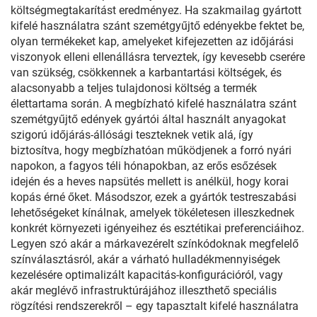
költségmegtakarítást eredményez. Ha szakmailag gyártott
kifelé használatra szánt szemétgyűjtő edényekbe fektet be,
olyan termékeket kap, amelyeket kifejezetten az időjárási
viszonyok elleni ellenállásra terveztek, így kevesebb cserére
van szükség, csökkennek a karbantartási költségek, és
alacsonyabb a teljes tulajdonosi költség a termék
élettartama során. A megbízható kifelé használatra szánt
szemétgyűjtő edények gyártói által használt anyagokat
szigorú időjárás-állósági teszteknek vetik alá, így
biztosítva, hogy megbízhatóan működjenek a forró nyári
napokon, a fagyos téli hónapokban, az erős esőzések
idején és a heves napsütés mellett is anélkül, hogy korai
kopás érné őket. Másodszor, ezek a gyártók testreszabási
lehetőségeket kínálnak, amelyek tökéletesen illeszkednek
konkrét környezeti igényeihez és esztétikai preferenciáihoz.
Legyen szó akár a márkavezérelt színkódoknak megfelelő
színválasztásról, akár a várható hulladékmennyiségek
kezelésére optimalizált kapacitás-konfigurációról, vagy
akár meglévő infrastruktúrájához illeszthető speciális
rögzítési rendszerekről – egy tapasztalt kifelé használatra