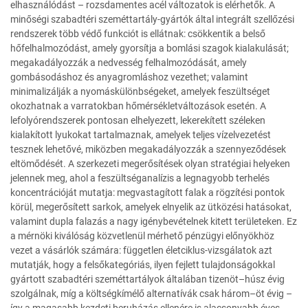
elhasználódást – rozsdamentes acél változatok is elérhetők. A
minőségi szabadtéri szeméttartály-gyártók által integrált szellőzési
rendszerek több védő funkciót is ellátnak: csökkentik a belső
hőfelhalmozódást, amely gyorsítja a bomlási szagok kialakulását;
megakadályozzák a nedvesség felhalmozódását, amely
gombásodáshoz és anyagromláshoz vezethet; valamint
minimalizálják a nyomáskülönbségeket, amelyek feszültséget
okozhatnak a varratokban hőmérsékletváltozások esetén. A
lefolyórendszerek pontosan elhelyezett, lekerekített széleken
kialakított lyukokat tartalmaznak, amelyek teljes vízelvezetést
tesznek lehetővé, miközben megakadályozzák a szennyeződések
eltömődését. A szerkezeti megerősítések olyan stratégiai helyeken
jelennek meg, ahol a feszültséganalízis a legnagyobb terhelés
koncentrációját mutatja: megvastagított falak a rögzítési pontok
körül, megerősített sarkok, amelyek elnyelik az ütközési hatásokat,
valamint dupla falazás a nagy igénybevételnek kitett területeken. Ez
a mérnöki kiválóság közvetlenül mérhető pénzügyi előnyökhöz
vezet a vásárlók számára: független életciklus-vizsgálatok azt
mutatják, hogy a felsőkategóriás, ilyen fejlett tulajdonságokkal
gyártott szabadtéri szeméttartályok általában tizenöt–húsz évig
szolgálnak, míg a költségkímélő alternatívák csak három–öt évig –