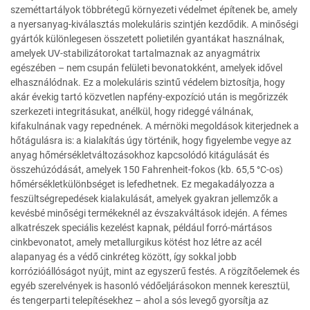
szeméttartályok többrétegű környezeti védelmet építenek be, amely
a nyersanyag-kiválasztás molekuláris szintjén kezdődik. A minőségi
gyártók különlegesen összetett polietilén gyantákat használnak,
amelyek UV-stabilizátorokat tartalmaznak az anyagmátrix
egészében – nem csupán felületi bevonatokként, amelyek idővel
elhasználódnak. Ez a molekuláris szintű védelem biztosítja, hogy
akár évekig tartó közvetlen napfény-expozíció után is megőrizzék
szerkezeti integritásukat, anélkül, hogy rideggé válnának,
kifakulnának vagy repednének. A mérnöki megoldások kiterjednek a
hőtágulásra is: a kialakítás úgy történik, hogy figyelembe vegye az
anyag hőmérsékletváltozásokhoz kapcsolódó kitágulását és
összehúzódását, amelyek 150 Fahrenheit-fokos (kb. 65,5 °C-os)
hőmérsékletkülönbséget is lefedhetnek. Ez megakadályozza a
feszültségrepedések kialakulását, amelyek gyakran jellemzők a
kevésbé minőségi termékeknél az évszakváltások idején. A fémes
alkatrészek speciális kezelést kapnak, például forró-mártásos
cinkbevonatot, amely metallurgikus kötést hoz létre az acél
alapanyag és a védő cinkréteg között, így sokkal jobb
korrózióállóságot nyújt, mint az egyszerű festés. A rögzítőelemek és
egyéb szerelvények is hasonló védőeljárásokon mennek keresztül,
és tengerparti telepítésekhez – ahol a sós levegő gyorsítja az