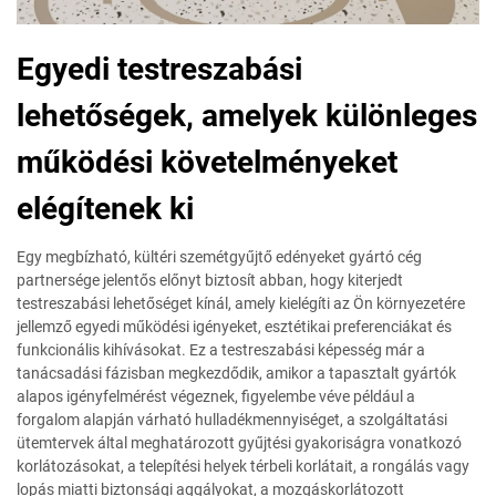
Egyedi testreszabási
lehetőségek, amelyek különleges
működési követelményeket
elégítenek ki
Egy megbízható, kültéri szemétgyűjtő edényeket gyártó cég
partnersége jelentős előnyt biztosít abban, hogy kiterjedt
testreszabási lehetőséget kínál, amely kielégíti az Ön környezetére
jellemző egyedi működési igényeket, esztétikai preferenciákat és
funkcionális kihívásokat. Ez a testreszabási képesség már a
tanácsadási fázisban megkezdődik, amikor a tapasztalt gyártók
alapos igényfelmérést végeznek, figyelembe véve például a
forgalom alapján várható hulladékmennyiséget, a szolgáltatási
ütemtervek által meghatározott gyűjtési gyakoriságra vonatkozó
korlátozásokat, a telepítési helyek térbeli korlátait, a rongálás vagy
lopás miatti biztonsági aggályokat, a mozgáskorlátozott