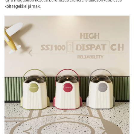
így a magasabb kezdeti beruházás ellenére is alacsonyabb éves
költségekkel járnak.