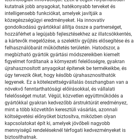
kutatnak jobb anyagokat, hatékonyabb terveket és
intelligensebb funkciókat, amelyek javítják a
közegészségügyi eredményeket. Ha innovatív
gondolkodású gyártókkal állítja össze a partnerséget,
hozzáférhet a legújabb fejlesztésekhez az illatcsökkentés,
a kártevők megelőzése, a szelektív gyűjtés elősegítése és a
felhasználóbarát működtetés területén. Hatodszor, a
megbízható gyártók gyártási módszereikben kiemelt
figyelmet fordítanak a környezeti felelősségre, gyakran
újrahasznosított anyagokat építenek be termékeikbe, és
úgy tervezik őket, hogy később újrahasznosíthatók
legyenek. Ez a kötelezettségvállalás összhangban van a
növekvő fenntarthatósági előírásokkal, és vállalati
felelősséget mutat. Végül, közvetlen együttműködés a
gyártókkal gyakran kedvezőbb árstruktúrát eredményez,
mint a több közvetítőn keresztüli vásárlás, azonnali
költségvetési előnyöket biztosítva, miközben olyan
kapcsolatokat épít ki, amelyek jövőbeli nagyobb
mennyiségű rendeléseknél térfogati kedvezményeket is
biztosíthatnak.