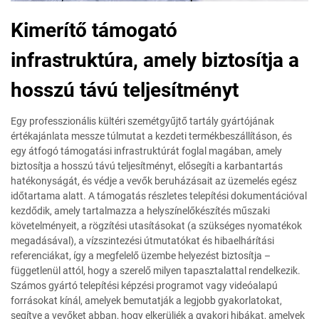
Kimerítő támogató
infrastruktúra, amely biztosítja a
hosszú távú teljesítményt
Egy professzionális kültéri szemétgyűjtő tartály gyártójának
értékajánlata messze túlmutat a kezdeti termékbeszállításon, és
egy átfogó támogatási infrastruktúrát foglal magában, amely
biztosítja a hosszú távú teljesítményt, elősegíti a karbantartás
hatékonyságát, és védje a vevők beruházásait az üzemelés egész
időtartama alatt. A támogatás részletes telepítési dokumentációval
kezdődik, amely tartalmazza a helyszínelőkészítés műszaki
követelményeit, a rögzítési utasításokat (a szükséges nyomatékok
megadásával), a vízszintezési útmutatókat és hibaelhárítási
referenciákat, így a megfelelő üzembe helyezést biztosítja –
függetlenül attól, hogy a szerelő milyen tapasztalattal rendelkezik.
Számos gyártó telepítési képzési programot vagy videóalapú
forrásokat kínál, amelyek bemutatják a legjobb gyakorlatokat,
segítve a vevőket abban, hogy elkerüljék a gyakori hibákat, amelyek