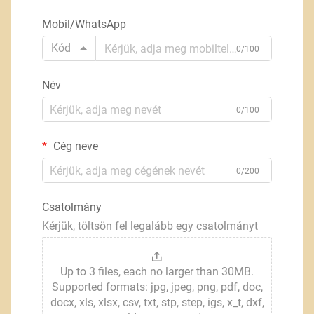
Mobil/WhatsApp
Kód
0/100
Név
0/100
Cég neve
0/200
Csatolmány
Kérjük, töltsön fel legalább egy csatolmányt
Up to 3 files, each no larger than 30MB.
Supported formats: jpg, jpeg, png, pdf, doc,
docx, xls, xlsx, csv, txt, stp, step, igs, x_t, dxf,