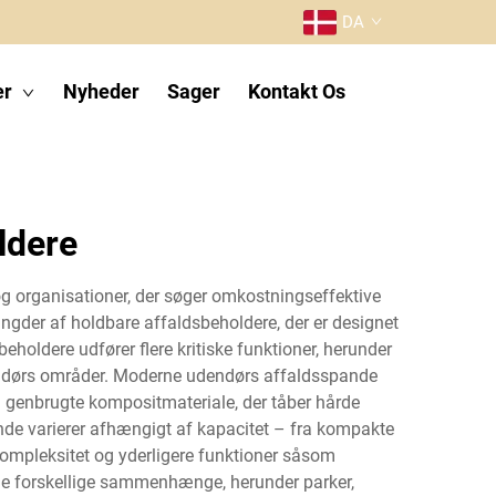
DA
er
Nyheder
Sager
Kontakt Os
ldere
g organisationer, der søger omkostningseffektive
gder af holdbare affaldsbeholdere, der er designet
beholdere udfører flere kritiske funktioner, herunder
udendørs områder. Moderne udendørs affaldsspande
g genbrugte kompositmateriale, der tåber hårde
ande varierer afhængigt af kapacitet – fra kompakte
kompleksitet og yderligere funktioner såsom
ge forskellige sammenhænge, herunder parker,