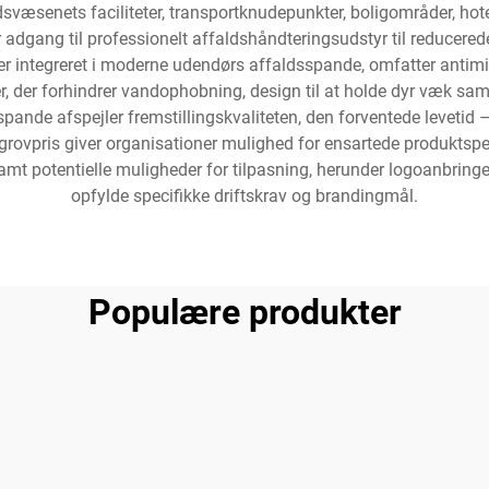
edsvæsenets faciliteter, transportknudepunkter, boligområder, 
 adgang til professionelt affaldshåndteringsudstyr til reducered
er er integreret i moderne udendørs affaldsspande, omfatter anti
er, der forhindrer vandophobning, design til at holde dyr væk s
pande afspejler fremstillingskvaliteten, den forventede levetid –
 grovpris giver organisationer mulighed for ensartede produktspeci
amt potentielle muligheder for tilpasning, herunder logoanbring
opfylde specifikke driftskrav og brandingmål.
Populære produkter