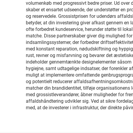
volumenkøb med progressivt bedre priser. Ud over de
skaber et ensartet udseende, der understøtter en pr
og reservedele. Grossistprisen for udendørs affalds
betyder, at din investering giver afkast gennem en 
ofte forbedret kundeservice, herunder støtte til lok
matche. Disse partnerskaber giver dig mulighed for 
indsamlingssystemer, der forbedrer driftseffektivi
med konstant reparation, nødudskiftning og hyppig 
rust, revner og misfarvning og bevarer det æsteti
indeholder gennemtænkte designelementer såsom pos
hygiejne, samt udtagelige indsatser, der forenkler
muligt at implementere omfattende genbrugsprogramm
og potentielt reducerer affaldsafhentningsomkostning
matcher din brandidentitet, tilføje organisationens
med grossistleverandører, åbner muligheder for frem
affaldshåndtering udvikler sig. Ved at sikre forde
med, at de investerer i infrastruktur, der direkte p