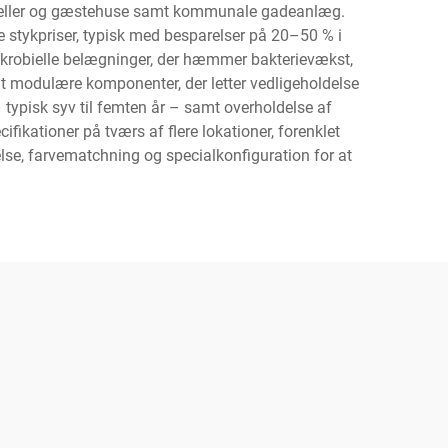
hoteller og gæstehuse samt kommunale gadeanlæg.
e stykpriser, typisk med besparelser på 20–50 % i
mikrobielle belægninger, der hæmmer bakterievækst,
amt modulære komponenter, der letter vedligeholdelse
 typisk syv til femten år – samt overholdelse af
fikationer på tværs af flere lokationer, forenklet
else, farvematchning og specialkonfiguration for at