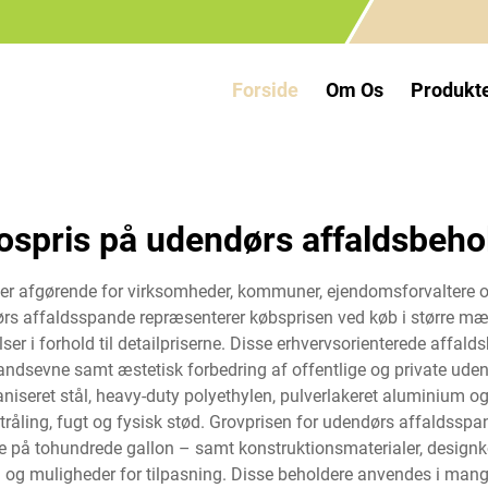
Forside
Om Os
Produkt
ospris på udendørs affaldsbeho
 er afgørende for virksomheder, kommuner, ejendomsforvaltere o
ørs affaldsspande repræsenterer købsprisen ved køb i større mæn
er i forhold til detailpriserne. Disse erhvervsorienterede affalds
standsevne samt æstetisk forbedring af offentlige og private 
iseret stål, heavy-duty polyethylen, pulverlakeret aluminium o
tråling, fugt og fysisk stød. Grovprisen for udendørs affaldssp
nde på tohundrede gallon – samt konstruktionsmaterialer, design
og muligheder for tilpasning. Disse beholdere anvendes i man