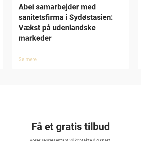
Abei samarbejder med
sanitetsfirma i Sydøstasien:
Vækst på udenlandske
markeder
Se mere
Få et gratis tilbud
Vores repræsentant vil kontakte dig snart.