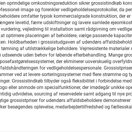
n oprindelige omkostningsreduktion sikrer grossistindkøb konsis
ofessionel image og forenkler vedligeholdelsesprotokoller, da pe
beholdere omfatter typisk kommercialgrade konstruktion, der er me
længere levetid, færre udskiftninger og lavere samlede ejeomkostn
al vurdering, vejledning til installation samt rådgivning om vedli
at optimere placeringen af beholdere, vælge passende kapacitete
teten. Holdbarheden i grossistudgaven af udendørs affaldsbehol
tømning af utilstrækkelige beholdere. Vejrresistente materialer
ske udseende uden behov for løbende efterbehandling. Mange gr
efastgørelsessystemer, der eliminerer uoverskuelig overfyldning
 affaldshåndteringen for vedligeholdelsespersonale. Grossistpri
er ved at levere sorteringssystemer med flere strømme og tydel
er. Grossistindkøb tilbyder også fleksibilitet i forbindelse med t
 logo eller anmode om specialfunktioner, der imødegår unikke ope
tidig udvidelse, sourcing af reservedele samt adgang til nye pr
lagtige grossistpriser for udendørs affaldsbeholdere demonstrer
åvirker besøgendes oplevelse, medarbejdertilfredshed og fællesska