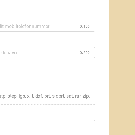
0/100
0/200
step, igs, x_t, dxf, prt, sldprt, sat, rar, zip.