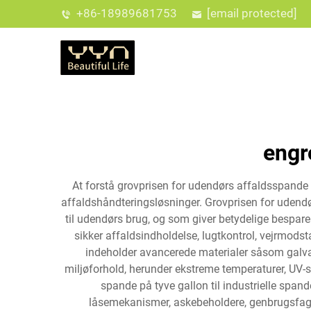
+86-18989681753
[email protected]
engr
At forstå grovprisen for udendørs affaldsspande
affaldshåndteringsløsninger. Grovprisen for udend
til udendørs brug, og som giver betydelige besparels
sikker affaldsindholdelse, lugtkontrol, vejrmod
indeholder avancerede materialer såsom galvan
miljøforhold, herunder ekstreme temperaturer, UV-s
spande på tyve gallon til industrielle spa
låsemekanismer, askebeholdere, genbrugsfag 