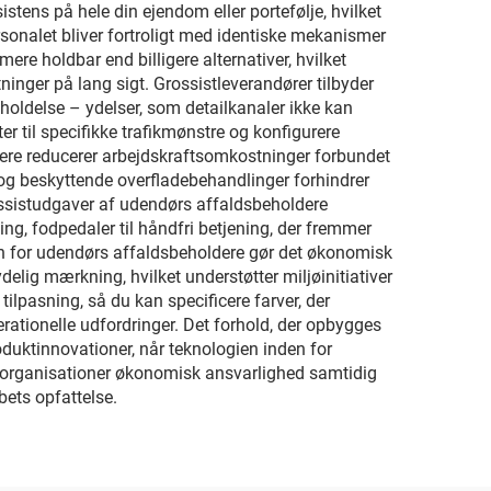
tens på hele din ejendom eller portefølje, hvilket
rsonalet bliver fortroligt med identiske mekanismer
re holdbar end billigere alternativer, hvilket
inger på lang sigt. Grossistleverandører tilbyder
geholdelse – ydelser, som detailkanaler ikke kan
r til specifikke trafikmønstre og konfigurere
dere reducerer arbejdskraftsomkostninger forbundet
 og beskyttende overfladebehandlinger forhindrer
ossistudgaver af udendørs affaldsbeholdere
, fodpedaler til håndfri betjening, der fremmer
sen for udendørs affaldsbeholdere gør det økonomisk
ig mærkning, hvilket understøtter miljøinitiativer
ilpasning, så du kan specificere farver, der
rationelle udfordringer. Det forhold, der opbygges
oduktinnovationer, når teknologien inden for
er organisationer økonomisk ansvarlighed samtidig
bets opfattelse.