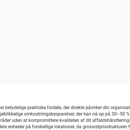
 betydelige praktiske fordele, der direkte påvirker din organisati
øjeblikkelige omkostningsbesparelser, der kan nå op på 30–50 % i 
områder uden at kompromittere kvaliteten af dit affaldshåndterin
flere enheder på forskellige lokationer, da grossistprisstrukture