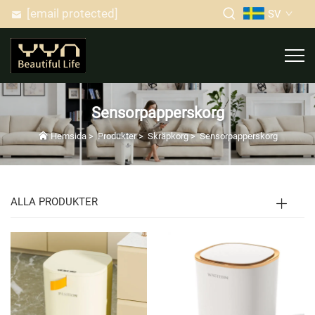
[email protected]
SV
Sensorpapperskorg
Hemsida
>
Produkter
>
Skräpkorg
>
Sensorpapperskorg
ALLA PRODUKTER