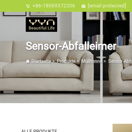
+86-18069372206
[email protected]
Sensor-Abfalleimer
Startseite
>
Produkte
>
Mülltonne
>
Sensor-Abf
ALLE PRODUKTE