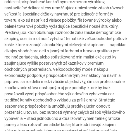
oddelení prispôsobené konkrétnym rozmerom výrobkov,
nastaviteľné deliace steny umožňujúce umiestnenie zásob rôznych
veľkostí a špeciálne držiaky navrhnuté pre jedinečné formáty
tovaru, ako sú napríklad visiace položky, fľašované výrobky alebo
balené tovarové položky vyžadujúce špecifické nosné štruktúry.
Predávajúci, ktorí obsluhujú rôznorodé zákaznícke demografické
skupiny, ocenia možnosť vytvárať tematické veľkoobchodné pultové
košie, ktoré rezonujú s konkrétnymi cieľovými skupinami – napríklad
dizajny vhodné pre deti s jasnými farbami a hravou grafikou pre
rodinné zariadenia, alebo sofistikované minimalistické estetiky
zaujímajúce vyššie postavených zákazníkov v premium
obchodných prostrediach. Veľkoobchodný model nákupu
ekonomicky podporuje prispôsobenie tým, že náklady na návrh a
prípravu sa rozdelia medzi väčšie objednávky, čím sa profesionálne
značkovanie stáva dostupným aj pre podniky, ktoré by inak
považovali vývoj prispôsobeného výkladového vybavenia cez
tradičné kanály obchodného výkladu za príliš drahý. Stratégie
sezónneho prispôsobenia umožňujú predávajúcim obnoviť
prezentáciu tovaru bez nutnosti výmeny celých zásob výkladového
vybavenia – stačí jednoducho aktualizovať vymeniteľné grafické
panely alebo rotovať tematické košie, ktoré udržiavajú záujem
zákazníkov prostredníctvom sa meniacej vizuálnej prezentácie