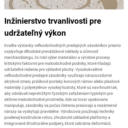
Inžinierstvo trvanlivosti pre
udržateľný výkon
Kvalita výstavby veľkoobchodných predajných zásobníkov priamo
ovplyvňuje dlhodobé prevádzkové náklady a účinnosť
merchandisingu, čo robí výber materiálov a výrobné procesy
kritickými faktormi pre maloobchodné podniky, ktoré hľadajú
udržateľné riešenia pre výkladné plochy. Vysokokvalitné
veľkoobchodné predajné zásobníky využívajú nárazuvzdorné
akrylové zmesi, práškové povlaky kovových rámov alebo plastové
materiály z polyetylénov vysokej hustoty, ktoré sú navrhnuté tak,
aby odolávali nepretržitým fyzickým zaťaženiam typickým pre
aktívne maloobchodné prostredia, kde sa tovar opakovane
manipuluje, zásobníky sa počas čistenia presúvajú a nezámerné
nárazy sa vyskytujú pravidelne. Výrobcovia používajú techniky
posilenej konštrukcie rohov, zhrubnuté základné platformy a
integrované štrukturálne podpery, ktoré zabránia deformácii,