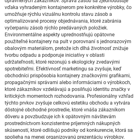
oprávnených zákazníkov. Správa zásob sa zjednodušuje
vďaka vyhradeným kontajnerom pre konkrétne výrobky, čo
umožňuje rýchlu vizuálnu kontrolu stavu zásob a
optimalizované procesy objednávania, ktoré zabránia
vyčerpaniu zásob rýchlo predávaných položiek.
Environmentálne aspekty uprednostňujú opätovne
použiteľné kontajnery na pult v porovnaní s jednorazovým
obalovým materiálom, pretože ich dlhá životnosť znižuje
tvorbu odpadu a podporuje iniciatívy v oblasti
udržateľnosti, ktoré rezonujú s ekologicky zvedavými
spotrebiteľmi. Efektívnosť marketingu sa zvyšuje, keď
obchodníci prispôsobia kontajnery značkovými grafikami,
propagačnými správami alebo informáciami o výrobkoch,
ktoré zákazníkov vzdelávajú a posilňujú identitu značky v
kritických momentoch rozhodovania. Profesionálny vzhľad
týchto prvkov zvyšuje celkovú estetiku obchodu a vytvára
dôstojné obchodné prostredie, ktoré vnáša zákazníkom
dôveru a povzbudzuje ich k opätovným návštevám
prostredníctvom konzistentne príjemných nákupných
skúseností, ktoré odlišujú podniky od konkurencie, ktorá sa
spolieha na menej organizovanú prezentáciu výrobkov.