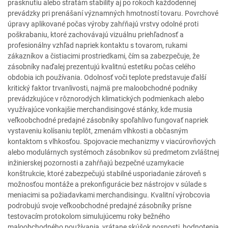
prasknutiu alebo stratám stability aj po rokoch každodennej
prevádzky pri prenášaní významných hmotností tovaru. Povrchové
úpravy aplikované počas výroby zahŕňajú vrstvy odolné proti
poškrabaniu, ktoré zachovávajú vizuálnu priehľadnosť a
profesionálny vzhľad napriek kontaktu s tovarom, rukami
zákazníkov a čistiacimi prostriedkami, čím sa zabezpečuje, že
zásobníky naďalej prezentujú kvalitnú estetiku počas celého
obdobia ich používania. Odolnosť voči teplote predstavuje ďalší
kritický faktor trvanlivosti, najmä pre maloobchodné podniky
prevádzkujúce v rôznorodých klimatických podmienkach alebo
využívajúce vonkajšie merchandisingové stánky, kde musia
veľkoobchodné predajné zásobníky spoľahlivo fungovať napriek
vystaveniu kolísaniu teplôt, zmenám vlhkosti a občasným
kontaktom s vlhkosťou. Spojovacie mechanizmy v viacúrovňových
alebo modulárnych systémoch zásobníkov sú predmetom zvláštnej
inžinierskej pozornosti a zahŕňajú bezpečné uzamykacie
konštrukcie, ktoré zabezpečujú stabilné usporiadanie zároveň s
možnosťou montáže a prekonfigurácie bez nástrojov v súlade s
meniacimi sa požiadavkami merchandisingu. Kvalitní výrobcovia
podrobujú svoje veľkoobchodné predajné zásobníky prísne
testovacím protokolom simulujúcemu roky bežného
maloobchodného používania, vrátane skúšok nosnosti, hodnotenia