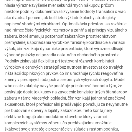
hlásia výrazné zvýšenie mier sekundárnych nákupov, pričom
niektoré podniky dokumentovali zvýšenie hodnoty transakcií o viac
ako dvadsať percent, ak boli tieto výkladné plochy strategicky
naplnené vhodnými výrobkami. Optimalizácia priestoru sa rozširuje
nad rámec čisto fyzických rozmerov a zahŕňa aj princípy vizuálneho
záberu, ktoré smerujú pozornosť zákazníkov prostredníctvom
premyslenej usporiadania výrobkov, farebnej koordinácie a variácií
výšok, čím vznikajú dynamické prezentácie, ktoré výrazne odlišujú
výhodné položky od pozadia ostatného obchodného prostredia.
Podniky získavajú flexibilitu pri testovaní rôznych kombinácií
výrobkov a cenových stratégií bez nutnosti investovať do trvalých
inštalácií doplnkových prvkov, čo im umožňuje rýchlo reagovať na
zmeny v predajných údajoch a sezónnych výkyvoch dopytu. Model
wholesale zakúpky navyše posilňuje priestorovú hodnotu tým, že
poskytuje dostatok kusov na zavedenie konzistentných štandardov
záberu v rámci viacerých pokladní, čím vznikajú jednotné značkové
skúsenosti, ktoré profesionálni predávajúci považujú za nevyhnutné
pre budovanie dôvery a lojalitý zákazníkov. Tieto kontajnery
efektívne fungujú ako modulárne stavebné bloky v rámci
komplexných systémov záberu, čo predávajúcim umožňuje
škálovať svoje stratégie prezentácie v súlade s rastom podniku,