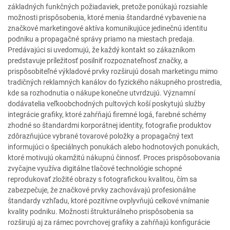
základných funkčných požiadaviek, pretože ponúkajú rozsiahle
možnosti prispôsobenia, ktoré menia štandardné vybavenie na
značkové marketingové aktíva komunikujúce jedinečnú identitu
podniku a propagačné správy priamo na miestach predaja.
Predávajúci si uvedomujú, že každý kontakt so zákazníkom
predstavuje príležitosť posilniť rozpoznateľnosť značky, a
prispôsobiteľné výkladové prvky rozširujú dosah marketingu mimo
tradičných reklamných kanálov do fyzického nákupného prostredia,
kde sa rozhodnutia o nákupe konečne utvrdzujú. Významní
dodávatelia veľkoobchodných pultových koší poskytujú služby
integrácie grafiky, ktoré zahŕňajú firemné logá, farebné schémy
zhodné so štandardmi korporátnej identity, fotografie produktov
zdôrazňujúce vybrané tovarové položky a propagačný text
informujúci o špeciálnych ponukách alebo hodnotových ponukách,
ktoré motivujú okamžitú nákupnú činnosť. Proces prispôsobovania
zvyčajne využíva digitálne tlačové technológie schopné
reprodukovať zložité obrazy s fotografickou kvalitou, čím sa
zabezpečuje, že značkové prvky zachovávajú profesionálne
štandardy vzhľadu, ktoré pozitívne ovplyvňujú celkové vnímanie
kvality podniku. Možnosti štrukturálneho prispôsobenia sa
rozširujú aj za rámec povrchovej grafiky a zahŕňajú konfigurácie