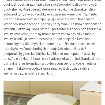
odolnosti voči nárazom pri páde a skúšok odolnosti povrchu voči
opotrebeniu, ktoré overujú deklarované výkonné charakteristiky
ešte pred tým, ako sú výrobky uvádzané na komerčné trhy. Tento
dôraz na trvanlivosť sa prejavuje aj v hmatateľných finančných
výhodách: maloobchodní podniky sa vyhýbajú častým nákladom na
výmenu, udržiavajú konzistentnú prezentáciu značky bez zhoršenia
kvality vybavenia, ktoré by mohlo negatívne ovplyvniť vnímanie
kvality, a znižujú environmentálny dopad spojený s likvidáciou
nefunkčných výkladných komponentov. Inžinierske investície do
trvanlivých veľkoobchodných predajných zásobníkov tiež
podporujú hygienickú údržbu, keď hladké, nepriepustné povrchy
umožňujú dôkladné čistenie v súlade so zdravotnými štandardmi v
potravinárstve, lekárniach a ubytovacom sektore, kde je hygiena
priamym faktorom dodržiavania regulačných požiadaviek a
vnímania bezpečnosti zákazníkmi.