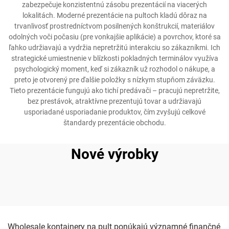
zabezpečuje konzistentnú zásobu prezentácií na viacerých
lokalitách. Moderné prezentácie na pultoch kladú dôraz na
trvanlivosť prostredníctvom posilnených konštrukcií, materiálov
odolných voči počasiu (pre vonkajšie aplikácie) a povrchov, ktoré sa
ľahko udržiavajú a vydržia nepretržitú interakciu so zákazníkmi. Ich
strategické umiestnenie v blízkosti pokladných terminálov využíva
psychologický moment, keď si zákazník už rozhodol o nákupe, a
preto je otvorený pre ďalšie položky s nízkym stupňom záväzku.
Tieto prezentácie fungujú ako tichí predávači – pracujú nepretržite,
bez prestávok, atraktívne prezentujú tovar a udržiavajú
usporiadané usporiadanie produktov, čím zvyšujú celkové
štandardy prezentácie obchodu.
Nové výrobky
Wholesale kontajnery na pult ponúkajú významné finančné