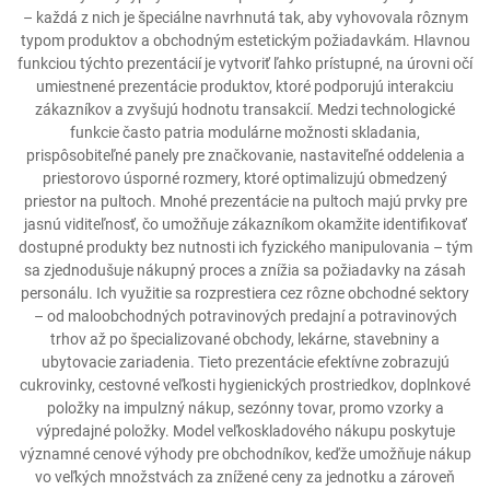
– každá z nich je špeciálne navrhnutá tak, aby vyhovovala rôznym
typom produktov a obchodným estetickým požiadavkám. Hlavnou
funkciou týchto prezentácií je vytvoriť ľahko prístupné, na úrovni očí
umiestnené prezentácie produktov, ktoré podporujú interakciu
zákazníkov a zvyšujú hodnotu transakcií. Medzi technologické
funkcie často patria modulárne možnosti skladania,
prispôsobiteľné panely pre značkovanie, nastaviteľné oddelenia a
priestorovo úsporné rozmery, ktoré optimalizujú obmedzený
priestor na pultoch. Mnohé prezentácie na pultoch majú prvky pre
jasnú viditeľnosť, čo umožňuje zákazníkom okamžite identifikovať
dostupné produkty bez nutnosti ich fyzického manipulovania – tým
sa zjednodušuje nákupný proces a znížia sa požiadavky na zásah
personálu. Ich využitie sa rozprestiera cez rôzne obchodné sektory
– od maloobchodných potravinových predajní a potravinových
trhov až po špecializované obchody, lekárne, stavebniny a
ubytovacie zariadenia. Tieto prezentácie efektívne zobrazujú
cukrovinky, cestovné veľkosti hygienických prostriedkov, doplnkové
položky na impulzný nákup, sezónny tovar, promo vzorky a
výpredajné položky. Model veľkoskladového nákupu poskytuje
významné cenové výhody pre obchodníkov, keďže umožňuje nákup
vo veľkých množstvách za znížené ceny za jednotku a zároveň