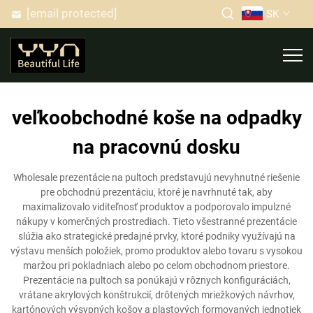
[email protected]
SK
veľkoobchodné koše na odpadky
na pracovnú dosku
Wholesale prezentácie na pultoch predstavujú nevyhnutné riešenie
pre obchodnú prezentáciu, ktoré je navrhnuté tak, aby
maximalizovalo viditeľnosť produktov a podporovalo impulzné
nákupy v komerčných prostrediach. Tieto všestranné prezentácie
slúžia ako strategické predajné prvky, ktoré podniky využívajú na
výstavu menších položiek, promo produktov alebo tovaru s vysokou
maržou pri pokladniach alebo po celom obchodnom priestore.
Prezentácie na pultoch sa ponúkajú v rôznych konfiguráciách,
vrátane akrylových konštrukcií, drôtených mriežkových návrhov,
kartónových výsypných košov a plastových formovaných jednotiek