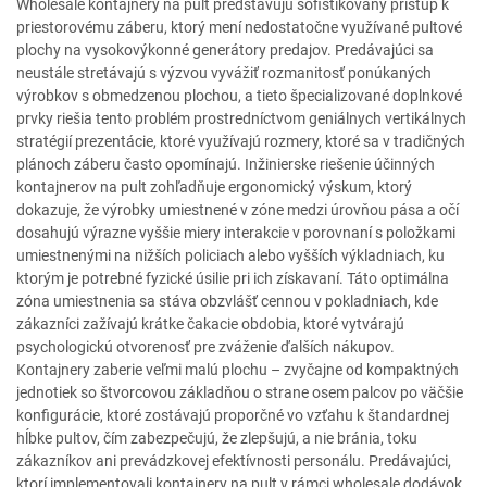
Wholesale kontajnery na pult predstavujú sofistikovaný prístup k
priestorovému záberu, ktorý mení nedostatočne využívané pultové
plochy na vysokovýkonné generátory predajov. Predávajúci sa
neustále stretávajú s výzvou vyvážiť rozmanitosť ponúkaných
výrobkov s obmedzenou plochou, a tieto špecializované doplnkové
prvky riešia tento problém prostredníctvom geniálnych vertikálnych
stratégií prezentácie, ktoré využívajú rozmery, ktoré sa v tradičných
plánoch záberu často opomínajú. Inžinierske riešenie účinných
kontajnerov na pult zohľadňuje ergonomický výskum, ktorý
dokazuje, že výrobky umiestnené v zóne medzi úrovňou pása a očí
dosahujú výrazne vyššie miery interakcie v porovnaní s položkami
umiestnenými na nižších policiach alebo vyšších výkladniach, ku
ktorým je potrebné fyzické úsilie pri ich získavaní. Táto optimálna
zóna umiestnenia sa stáva obzvlášť cennou v pokladniach, kde
zákazníci zažívajú krátke čakacie obdobia, ktoré vytvárajú
psychologickú otvorenosť pre zváženie ďalších nákupov.
Kontajnery zaberie veľmi malú plochu – zvyčajne od kompaktných
jednotiek so štvorcovou základňou o strane osem palcov po väčšie
konfigurácie, ktoré zostávajú proporčné vo vzťahu k štandardnej
hĺbke pultov, čím zabezpečujú, že zlepšujú, a nie bránia, toku
zákazníkov ani prevádzkovej efektívnosti personálu. Predávajúci,
ktorí implementovali kontajnery na pult v rámci wholesale dodávok,