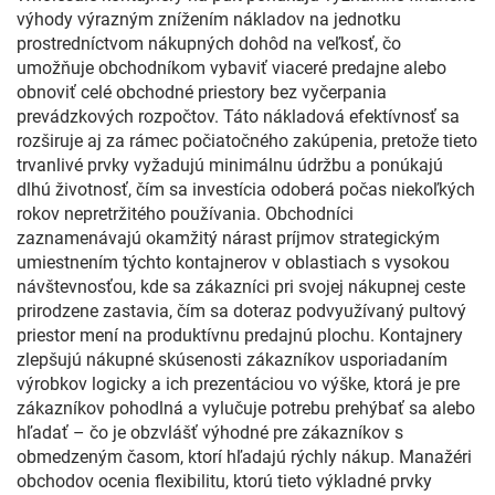
výhody výrazným znížením nákladov na jednotku
prostredníctvom nákupných dohôd na veľkosť, čo
umožňuje obchodníkom vybaviť viaceré predajne alebo
obnoviť celé obchodné priestory bez vyčerpania
prevádzkových rozpočtov. Táto nákladová efektívnosť sa
rozširuje aj za rámec počiatočného zakúpenia, pretože tieto
trvanlivé prvky vyžadujú minimálnu údržbu a ponúkajú
dlhú životnosť, čím sa investícia odoberá počas niekoľkých
rokov nepretržitého používania. Obchodníci
zaznamenávajú okamžitý nárast príjmov strategickým
umiestnením týchto kontajnerov v oblastiach s vysokou
návštevnosťou, kde sa zákazníci pri svojej nákupnej ceste
prirodzene zastavia, čím sa doteraz podvyužívaný pultový
priestor mení na produktívnu predajnú plochu. Kontajnery
zlepšujú nákupné skúsenosti zákazníkov usporiadaním
výrobkov logicky a ich prezentáciou vo výške, ktorá je pre
zákazníkov pohodlná a vylučuje potrebu prehýbať sa alebo
hľadať – čo je obzvlášť výhodné pre zákazníkov s
obmedzeným časom, ktorí hľadajú rýchly nákup. Manažéri
obchodov ocenia flexibilitu, ktorú tieto výkladné prvky