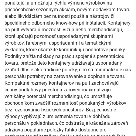
ponúkajú, a umožňujú rýchlu výmenu výrobkov na
prispôsobenie sezónnym akciám, novým dodávkam tovaru
alebo likvidáciám bez nutnosti použitia nástrojov či
špeciálneho odborného know-how pri inštalácii. Kontajnery
na pult vytvárajú možnosti vizuálneho merchandisingu,
ktoré upútajú pozornosť usporiadanými skupinami
výrobkov, farebnými usporiadanimi a tématičkými
výkladmi, ktoré okamžite komunikujú hodnotové ponuky.
Podniky znížia náklady na prácu spojené s prezentáciou
tovaru, pretože tieto kontajnery udržiavajú usporiadaný
vzhľad dlhšie ako tradičné poličky, čím sa minimalizuje čas
personálu potrebný na zarovnávanie a dopĺňanie tovaru.
Kompaktné rozmery kontajnerov na pult zachovávajú
cenný podlahový priestor a zároveň maximalizujú
vertikálny potenciál merchandisingu, čo umožňuje
obchodníkom zväčšiť rozmanitosť ponúkaných výrobkov
bez rozširovania fyzických priestorov. Bezpečnostné
výhody vyplývajú z umiestnenia tovaru v dohľadu
personálu v pokladniach, čo odstrašuje krádeže a zároveň
udržiava populárne položky ľahko dostupné pre