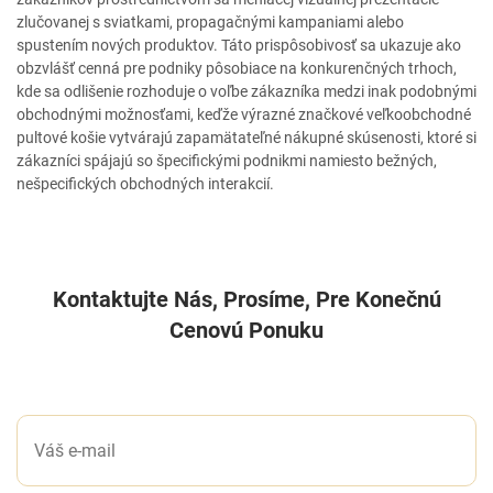
zlučovanej s sviatkami, propagačnými kampaniami alebo
spustením nových produktov. Táto prispôsobivosť sa ukazuje ako
obzvlášť cenná pre podniky pôsobiace na konkurenčných trhoch,
kde sa odlišenie rozhoduje o voľbe zákazníka medzi inak podobnými
obchodnými možnosťami, keďže výrazné značkové veľkoobchodné
pultové košie vytvárajú zapamätateľné nákupné skúsenosti, ktoré si
zákazníci spájajú so špecifickými podnikmi namiesto bežných,
nešpecifických obchodných interakcií.
Kontaktujte Nás, Prosíme, Pre Konečnú
Cenovú Ponuku
NAPÍŠTE NÁM SPRÁVU