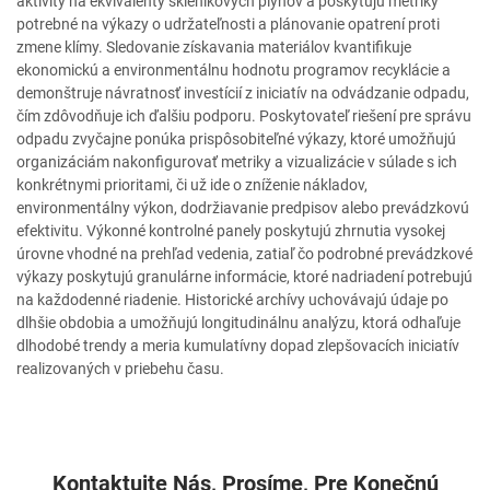
aktivity na ekvivalenty skleníkových plynov a poskytujú metriky
potrebné na výkazy o udržateľnosti a plánovanie opatrení proti
zmene klímy. Sledovanie získavania materiálov kvantifikuje
ekonomickú a environmentálnu hodnotu programov recyklácie a
demonštruje návratnosť investícií z iniciatív na odvádzanie odpadu,
čím zdôvodňuje ich ďalšiu podporu. Poskytovateľ riešení pre správu
odpadu zvyčajne ponúka prispôsobiteľné výkazy, ktoré umožňujú
organizáciám nakonfigurovať metriky a vizualizácie v súlade s ich
konkrétnymi prioritami, či už ide o zníženie nákladov,
environmentálny výkon, dodržiavanie predpisov alebo prevádzkovú
efektivitu. Výkonné kontrolné panely poskytujú zhrnutia vysokej
úrovne vhodné na prehľad vedenia, zatiaľ čo podrobné prevádzkové
výkazy poskytujú granulárne informácie, ktoré nadriadení potrebujú
na každodenné riadenie. Historické archívy uchovávajú údaje po
dlhšie obdobia a umožňujú longitudinálnu analýzu, ktorá odhaľuje
dlhodobé trendy a meria kumulatívny dopad zlepšovacích iniciatív
realizovaných v priebehu času.
Kontaktujte Nás, Prosíme, Pre Konečnú