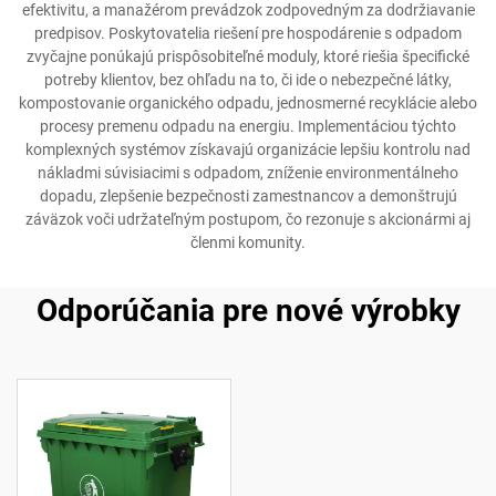
efektivitu, a manažérom prevádzok zodpovedným za dodržiavanie
predpisov. Poskytovatelia riešení pre hospodárenie s odpadom
zvyčajne ponúkajú prispôsobiteľné moduly, ktoré riešia špecifické
potreby klientov, bez ohľadu na to, či ide o nebezpečné látky,
kompostovanie organického odpadu, jednosmerné recyklácie alebo
procesy premenu odpadu na energiu. Implementáciou týchto
komplexných systémov získavajú organizácie lepšiu kontrolu nad
nákladmi súvisiacimi s odpadom, zníženie environmentálneho
dopadu, zlepšenie bezpečnosti zamestnancov a demonštrujú
záväzok voči udržateľným postupom, čo rezonuje s akcionármi aj
členmi komunity.
Odporúčania pre nové výrobky