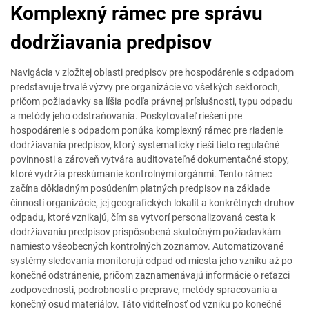
Komplexný rámec pre správu
dodržiavania predpisov
Navigácia v zložitej oblasti predpisov pre hospodárenie s odpadom
predstavuje trvalé výzvy pre organizácie vo všetkých sektoroch,
pričom požiadavky sa líšia podľa právnej príslušnosti, typu odpadu
a metódy jeho odstraňovania. Poskytovateľ riešení pre
hospodárenie s odpadom ponúka komplexný rámec pre riadenie
dodržiavania predpisov, ktorý systematicky rieši tieto regulačné
povinnosti a zároveň vytvára auditovateľné dokumentačné stopy,
ktoré vydržia preskúmanie kontrolnými orgánmi. Tento rámec
začína dôkladným posúdením platných predpisov na základe
činností organizácie, jej geografických lokalít a konkrétnych druhov
odpadu, ktoré vznikajú, čím sa vytvorí personalizovaná cesta k
dodržiavaniu predpisov prispôsobená skutočným požiadavkám
namiesto všeobecných kontrolných zoznamov. Automatizované
systémy sledovania monitorujú odpad od miesta jeho vzniku až po
konečné odstránenie, pričom zaznamenávajú informácie o reťazci
zodpovednosti, podrobnosti o preprave, metódy spracovania a
konečný osud materiálov. Táto viditeľnosť od vzniku po konečné