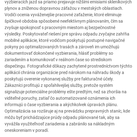
vyzbieracích jazd sa priamo prejavuje nižšími emisiami skleníkových
plynov a zníženou dopravnou záťažou v mestských oblastiach.
Vodiči ocenia vyváženejšie pracovné zaťaženie, ktoré eliminuje
špičkové obdobia spôsobené neefektívnym plánovaním, čím sa
zvyšuje spokojnosť s pracovným miestom aj bezpečnostné
výsledky. Poskytovateľ riešení pre správu odpadu zvyčajne zahŕňa
mobilné aplikácie, ktoré vodičom poskytujú postupné navigačné
pokyny po optimalizovaných trasách a zároveň im umožňujú
dokumentovať dokončené vyzbierania, hlásiť problémy so
zariadením a komunikovať v reálnom čase so strediskom
dispečingu. Fotografické dôkazy zachytené prostredníctvom týchto
aplikácií chránia organizácie pred nárokom na náhradu škody a
poskytujú overenie vykonanej služby pre fakturačné účely.
Zákazníci profitujú z spoľahlivejšej služby, pretože systém
signalizuje potenciálne problémy ešte predtým, než sa zhoršia na
viditeľné poruchy, zatiaľ čo automatizované oznámenia ich
informujú o čase vyzbierania a akýchkolvek úpravách plánu.
Optimalizácia sa rozširuje aj na prevádzku prepravných staníc, kde
môžu byť prichádzajúce prúdy odpadu plánované tak, aby sa
vyvážila využiteľnosť zariadenia a zabránilo sa nákladným
oneskoreniam v poradí.