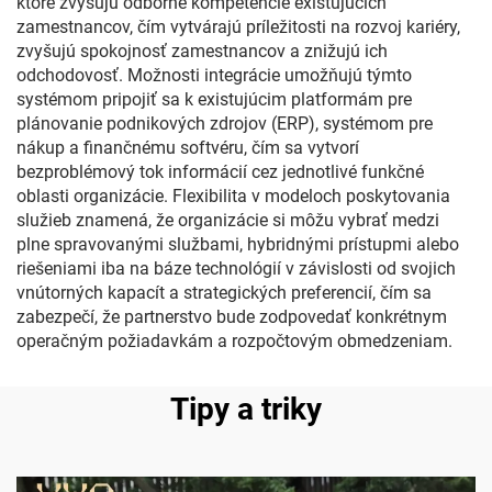
ktoré zvyšujú odborné kompetencie existujúcich
zamestnancov, čím vytvárajú príležitosti na rozvoj kariéry,
zvyšujú spokojnosť zamestnancov a znižujú ich
odchodovosť. Možnosti integrácie umožňujú týmto
systémom pripojiť sa k existujúcim platformám pre
plánovanie podnikových zdrojov (ERP), systémom pre
nákup a finančnému softvéru, čím sa vytvorí
bezproblémový tok informácií cez jednotlivé funkčné
oblasti organizácie. Flexibilita v modeloch poskytovania
služieb znamená, že organizácie si môžu vybrať medzi
plne spravovanými službami, hybridnými prístupmi alebo
riešeniami iba na báze technológií v závislosti od svojich
vnútorných kapacít a strategických preferencií, čím sa
zabezpečí, že partnerstvo bude zodpovedať konkrétnym
operačným požiadavkám a rozpočtovým obmedzeniam.
Tipy a triky