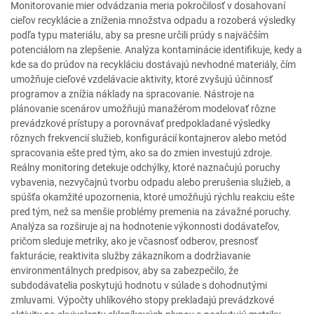
Monitorovanie mier odvádzania meria pokročilosť v dosahovaní
cieľov recyklácie a zníženia množstva odpadu a rozoberá výsledky
podľa typu materiálu, aby sa presne určili prúdy s najväčším
potenciálom na zlepšenie. Analýza kontaminácie identifikuje, kedy a
kde sa do prúdov na recykláciu dostávajú nevhodné materiály, čím
umožňuje cieľové vzdelávacie aktivity, ktoré zvyšujú účinnosť
programov a znížia náklady na spracovanie. Nástroje na
plánovanie scenárov umožňujú manažérom modelovať rôzne
prevádzkové prístupy a porovnávať predpokladané výsledky
rôznych frekvencií služieb, konfigurácií kontajnerov alebo metód
spracovania ešte pred tým, ako sa do zmien investujú zdroje.
Reálny monitoring detekuje odchýlky, ktoré naznačujú poruchy
vybavenia, nezvyčajnú tvorbu odpadu alebo prerušenia služieb, a
spúšťa okamžité upozornenia, ktoré umožňujú rýchlu reakciu ešte
pred tým, než sa menšie problémy premenia na závažné poruchy.
Analýza sa rozširuje aj na hodnotenie výkonnosti dodávateľov,
pričom sleduje metriky, ako je včasnosť odberov, presnosť
fakturácie, reaktivita služby zákazníkom a dodržiavanie
environmentálnych predpisov, aby sa zabezpečilo, že
subdodávatelia poskytujú hodnotu v súlade s dohodnutými
zmluvami. Výpočty uhlíkového stopy prekladajú prevádzkové