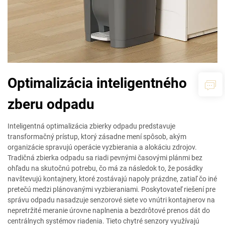
Optimalizácia inteligentného
zberu odpadu
Inteligentná optimalizácia zbierky odpadu predstavuje
transformačný prístup, ktorý zásadne mení spôsob, akým
organizácie spravujú operácie vyzbierania a alokáciu zdrojov.
Tradičná zbierka odpadu sa riadi pevnými časovými plánmi bez
ohľadu na skutočnú potrebu, čo má za následok to, že posádky
navštevujú kontajnery, ktoré zostávajú napoly prázdne, zatiaľ čo iné
pretečú medzi plánovanými vyzbieraniami. Poskytovateľ riešení pre
správu odpadu nasadzuje senzorové siete vo vnútri kontajnerov na
nepretržité meranie úrovne naplnenia a bezdrôtové prenos dát do
centrálnych systémov riadenia. Tieto chytré senzory využívajú