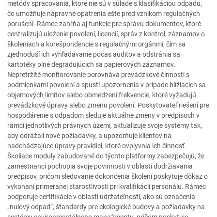
metódy spracovania, ktoré nie sú v súlade s klasifikáciou odpadu,
čo umožňuje nápravné opatrenia ešte pred vznikom regulačných
porušení. Rámec zahŕňa aj funkcie pre správu dokumentov, ktoré
centralizujú uloženie povolení, licencií, správ z kontrol, záznamov o
školeniach a korešpondencie s regulačnými orgánmi, čím sa
zjednoduší ich vyhľadávanie počas auditov a odstránia sa
kartotéky plné degradujúcich sa papierových záznamov.
Nepretržité monitorovanie porovnáva prevádzkové činnosti s
podmienkami povolení a spustí upozornenia v prípade blížiacich sa
objemových limitov alebo obmedzení frekvencie, ktoré vyžadujú
prevádzkové úpravy alebo zmenu povolení. Poskytovateľ riešení pre
hospodárenie s odpadom sleduje aktuálne zmeny v predpisoch v
rámci jednotlivých právnych území, aktualizuje svoje systémy tak,
aby odrážali nové požiadavky, a upozorňuje klientov na
nadchádzajúce úpravy pravidiel, ktoré ovplyvnia ich činnosť.
Školiace moduly zabudované do týchto platformy zabezpečujú, že
zamestnanci pochopia svoje povinnosti v oblasti dodržiavania
predpisov, pričom sledovanie dokončenia školení poskytuje dôkaz o
vykonaní primeranej starostlivosti pri kvalifikácii personálu. Rámec
podporuje certifikácie v oblasti udržateľnosti, ako sú označenia
„nulový odpad“, štandardy pre ekologické budovy a požiadavky na