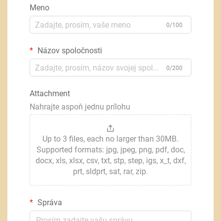
Meno
0/100
Názov spoločnosti
0/200
Attachment
Nahrajte aspoň jednu prílohu
Up to 3 files, each no larger than 30MB.
Supported formats: jpg, jpeg, png, pdf, doc,
docx, xls, xlsx, csv, txt, stp, step, igs, x_t, dxf,
prt, sldprt, sat, rar, zip.
Správa