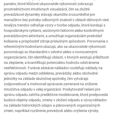
panelov, ktoré kľúčové ukazovatele výkonnosti zobrazujú
prostredníctvom intuitívnych vizualizácií, čím sa zložité
prevádzkové dynamiky stávajú okamžite zrozumiteľné pre
manažérov bez potreby odborných znalostí v oblasti dátových vied.
Analýza trendov odhaľuje vzory v tvorbe odpadu, ktoré korelujú s
hospodárskymi cyklami, sezónnymi faktormi alebo konkrétnymi
prevádzkovými aktivitami, a umožňuje organizáciám predvídať
kolísania a prispôsobiť zdroje príslušným spôsobom. Porovnania s
referenčnými hodnotami ukazujú, ako sa ukazovatele výkonnosti
porovnávajú so štandardmi v odvetví alebo s rovnocennými
organizáciami, čím identifikujú oblasti, v ktorých existujú príležitosti
na zlepšenie, a kvantifikujú potenciálnu hodnotu odstránenia
neefektívnosti. Funkcie alokácie nákladov rozdeľujú náklady na
správu odpadu medzi oddelenia, prevádzky alebo obchodné
jednotky na základe skutočnej spotreby, čím vytvárajú
zodpovednosť a motivovali správanie zamerané na zníženie
množstva odpadu v celej organizácii. Poskytovateľ riešení pre
správu odpadu zahŕňa prediktívne modelovanie, ktoré predpovedá
budúce objemy odpadu, zmeny v zložení odpadu a vývoj nákladov
na základe historických údajov a plánovaných organizačných
zmien, napríklad rozšírenia prevádzok alebo zvýšenia výroby.