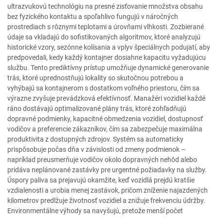
ultrazvukovú technológiu na presné zisťovanie množstva obsahu
bez fyzického kontaktu a spoľahlivo fungujú v náročných
prostrediach s rôznymi teplotami a úrovňami vlhkosti. Zozbierané
údaje sa vkladajú do sofistikovaných algoritmov, ktoré analyzujú
historické vzory, sezónne kolísania a vplyv špeciálnych podujatí, aby
predpovedali, kedy každý kontajner dosiahne kapacitu vyžadujúcu
službu. Tento prediktívny prístup umožňuje dynamické generovanie
trás, ktoré uprednostňujú lokality so skutočnou potrebou a
vyhýbajú sa kontajnerom s dostatkom voľného priestoru, čím sa
výrazne zvyšuje prevádzková efektívnosť. Manažéri vozidiel každé
ráno dostávajú optimalizované plány trás, ktoré zohľadňujú
dopravné podmienky, kapacitné obmedzenia vozidiel, dostupnosť
vodičov a preferencie zákazníkov, čím sa zabezpečuje maximálna
produktivita z dostupných zdrojov. Systém sa automaticky
prispôsobuje počas dňa v závislosti od zmeny podmienok –
napríklad preusmerňuje vodičov okolo dopravných nehôd alebo
pridáva neplánované zastávky pre urgentné požiadavky na služby.
Úspory paliva sa prejavujú okamžite, keď vozidlá prejdú kratšie
vzdialenosti a urobia menej zastávok, pričom zníženie najazdených
kilometrov predlžuje životnosť vozidiel a znižuje frekvenciu údržby.
Environmentálne výhody sa navyšujú, pretože menší počet