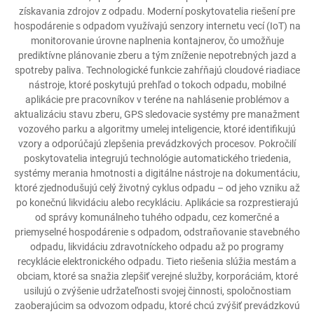
získavania zdrojov z odpadu. Moderní poskytovatelia riešení pre
hospodárenie s odpadom využívajú senzory internetu vecí (IoT) na
monitorovanie úrovne naplnenia kontajnerov, čo umožňuje
prediktívne plánovanie zberu a tým zníženie nepotrebných jazd a
spotreby paliva. Technologické funkcie zahŕňajú cloudové riadiace
nástroje, ktoré poskytujú prehľad o tokoch odpadu, mobilné
aplikácie pre pracovníkov v teréne na nahlásenie problémov a
aktualizáciu stavu zberu, GPS sledovacie systémy pre manažment
vozového parku a algoritmy umelej inteligencie, ktoré identifikujú
vzory a odporúčajú zlepšenia prevádzkových procesov. Pokročilí
poskytovatelia integrujú technológie automatického triedenia,
systémy merania hmotnosti a digitálne nástroje na dokumentáciu,
ktoré zjednodušujú celý životný cyklus odpadu – od jeho vzniku až
po konečnú likvidáciu alebo recykláciu. Aplikácie sa rozprestierajú
od správy komunálneho tuhého odpadu, cez komerčné a
priemyselné hospodárenie s odpadom, odstraňovanie stavebného
odpadu, likvidáciu zdravotníckeho odpadu až po programy
recyklácie elektronického odpadu. Tieto riešenia slúžia mestám a
obciam, ktoré sa snažia zlepšiť verejné služby, korporáciám, ktoré
usilujú o zvýšenie udržateľnosti svojej činnosti, spoločnostiam
zaoberajúcim sa odvozom odpadu, ktoré chcú zvýšiť prevádzkovú