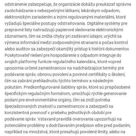
odstránenie zabezpečuje, že organizácie dokážu preukázať správne
zaobchádzanie s nebezpečnými látkami, lekárskym odpadom,
elektronickým zariadením a inými regulovanými materiálmi, ktoré
vyžadujú špeciálne postupy odstraňovania. Digitálne systémy pre
prepravné listy nahradzujú papierové sledovanie elektronickými
záznamami, čím sa znížia chyby pri zadávaní údajov, urýchli sa
výmena informácií medzi zodpovednými stranami a počas kontrol
alebo auditov sa zabezpečí okamžitý prístup k histórii dokumentov.
Poskytovateľ riešení pre hospodárenie s odpadom integruje do
svojich platformy funkcie regulačného kalendára, ktoré vopred
upozornia určené zamestnancov na nadchádzajúce termíny pre
podávanie správ, obnovu povolení a povinné certifikáty o školení,
čím sa zabráni prehliadnutiu týchto termínov a následným
pokutám. Predkonfigurované šablóny správ, ktoré sú prispôsobené
špecifickým regulačným formátom, umožňujú rýchle generovanie
podaní pre environmentálne orgány, čím sa zníži potreba
špecializovaných znalostí u zamestnancov a zabezpečí sa
konzistentná presnosť v priebehu jednotlivých období pre
podávanie správ. Vstavané pravidlá overovania upozorňujú na
potenciálne problémy s dodržiavaním predpisov ešte pred podaním,
napríklad na množstvá, ktoré presahujú povolené limity, alebo na