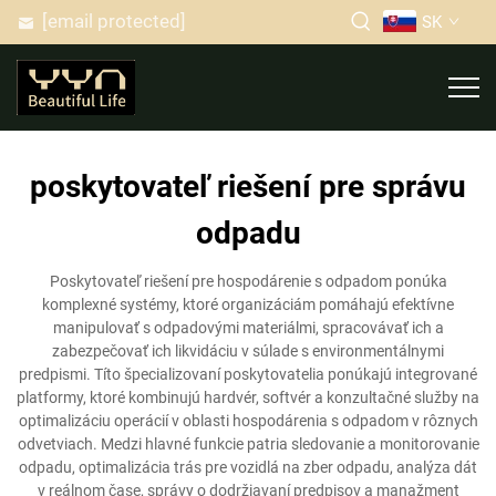
[email protected]
SK
poskytovateľ riešení pre správu
odpadu
Poskytovateľ riešení pre hospodárenie s odpadom ponúka
komplexné systémy, ktoré organizáciám pomáhajú efektívne
manipulovať s odpadovými materiálmi, spracovávať ich a
zabezpečovať ich likvidáciu v súlade s environmentálnymi
predpismi. Títo špecializovaní poskytovatelia ponúkajú integrované
platformy, ktoré kombinujú hardvér, softvér a konzultačné služby na
optimalizáciu operácií v oblasti hospodárenia s odpadom v rôznych
odvetviach. Medzi hlavné funkcie patria sledovanie a monitorovanie
odpadu, optimalizácia trás pre vozidlá na zber odpadu, analýza dát
v reálnom čase, správy o dodržiavaní predpisov a manažment