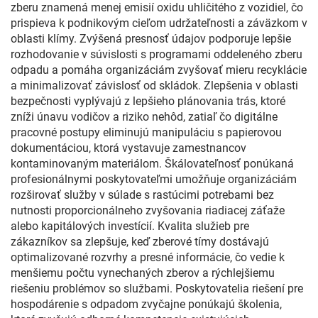
zberu znamená menej emisií oxidu uhličitého z vozidiel, čo
prispieva k podnikovým cieľom udržateľnosti a záväzkom v
oblasti klímy. Zvýšená presnosť údajov podporuje lepšie
rozhodovanie v súvislosti s programami oddeleného zberu
odpadu a pomáha organizáciám zvyšovať mieru recyklácie
a minimalizovať závislosť od skládok. Zlepšenia v oblasti
bezpečnosti vyplývajú z lepšieho plánovania trás, ktoré
zníži únavu vodičov a riziko nehôd, zatiaľ čo digitálne
pracovné postupy eliminujú manipuláciu s papierovou
dokumentáciou, ktorá vystavuje zamestnancov
kontaminovaným materiálom. Škálovateľnosť ponúkaná
profesionálnymi poskytovateľmi umožňuje organizáciám
rozširovať služby v súlade s rastúcimi potrebami bez
nutnosti proporcionálneho zvyšovania riadiacej záťaže
alebo kapitálových investícií. Kvalita služieb pre
zákazníkov sa zlepšuje, keď zberové tímy dostávajú
optimalizované rozvrhy a presné informácie, čo vedie k
menšiemu počtu vynechaných zberov a rýchlejšiemu
riešeniu problémov so službami. Poskytovatelia riešení pre
hospodárenie s odpadom zvyčajne ponúkajú školenia,