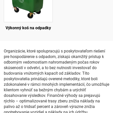
Výkonný koš na odpadky
Organizácie, ktoré spolupracujú s poskytovateľom riešení
pre hospodárenie s odpadom, získajú okamžitý prístup k
odborným vedomostiam nahromadeným počas rokov
skúseností v odvetví, a to bez nutnosti investovať do
budovania vnútorných kapacít od základov. Títo
poskytovatelia prinášajú overené metodiky, ktoré boli
zdokonalené v rámci mnohých implementácií, čo umožňuje
klientom vyhnúť sa bežným chybám a urýchliť
dosahovanie výsledkov. Finančné výhody sa prejavujú
rýchlo – optimalizované trasy zberu znížia náklady na
palivo až o tridsať percent a zároveň výrazne znížia
opotrebovanie vozidiel a náklady na ich údržbu.