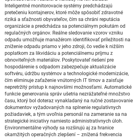
Inteligentné monitorovacie systémy predchádzajú
pretečeniu kontajnerov, ktoré môže spôsobiť zdravotné
riziká a sťažnosti obyvateľov, čím sa chráni reputácia
organizácie a predchádza sa potenciálnym pokutám od
regulačných orgánov. Reálne sledovanie vzorov vzniku
odpadu umožňuje manažérom identifikovať príležitosti na
zníženie odpadu priamo v jeho zdroji, čo vedie k nižším
poplatkom za likvidáciu a potenciálnemu príjmu z
obnoviteľných materiálov. Poskytovateľ riešení pre
hospodárenie s odpadom zabezpečuje aktualizácie
softvéru, údržbu systémov a technologické modernizácie,
čím eliminuje zaťaženie vnútorných IT tímov a zaisťuje
nepretržitý prístup k najnovšími možnosťami. Automatické
funkcie generovania správ ušetria nezrážateľné množstvo
času, ktorý bol doteraz vynakladaný na ručné zostavovanie
dokumentov vyžadovaných na splnenie regulatívnych
požiadaviek, a tým uvoľnia personál na zameranie sa na
strategické iniciatívy namiesto administratívnych úloh.
Environmentálne výhody sa rozširujú aj za hranice
okamžitých operačných zlepšení – znížená frekvencia