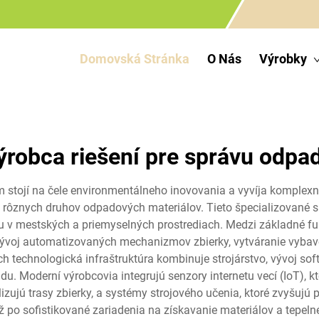
Domovská Stránka
O Nás
Výrobky
ýrobca riešení pre správu odpa
 stojí na čele environmentálneho inovovania a vyvíja komplexn
rôznych druhov odpadových materiálov. Tieto špecializované sp
u v mestských a priemyselných prostrediach. Medzi základné fu
, vývoj automatizovaných mechanizmov zbierky, vytváranie vyba
ch technologická infraštruktúra kombinuje strojárstvo, vývoj sof
u. Moderní výrobcovia integrujú senzory internetu vecí (IoT), k
alizujú trasy zbierky, a systémy strojového učenia, ktoré zvyšuj
 po sofistikované zariadenia na získavanie materiálov a tepelné