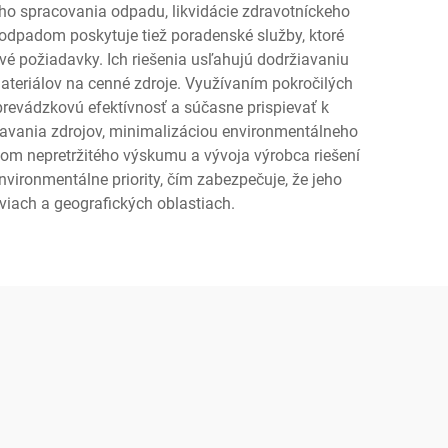
o spracovania odpadu, likvidácie zdravotníckeho
odpadom poskytuje tiež poradenské služby, ktoré
é požiadavky. Ich riešenia usľahujú dodržiavaniu
ateriálov na cenné zdroje. Využívaním pokročilých
revádzkovú efektívnosť a súčasne prispievať k
skavania zdrojov, minimalizáciou environmentálneho
om nepretržitého výskumu a vývoja výrobca riešení
ironmentálne priority, čím zabezpečuje, že jeho
tviach a geografických oblastiach.