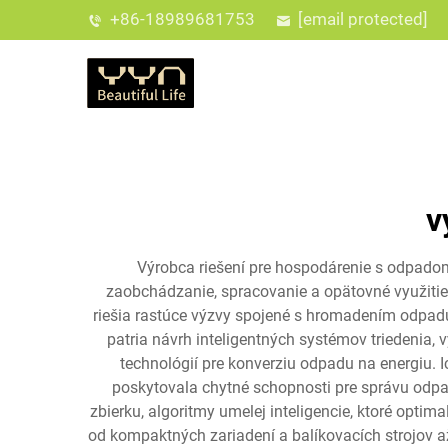
+86-18989681753
[email protected]
v
Výrobca riešení pre hospodárenie s odpadom
zaobchádzanie, spracovanie a opätovné využitie 
riešia rastúce výzvy spojené s hromadením odpad
patria návrh inteligentných systémov triedenia
technológií pre konverziu odpadu na energiu. I
poskytovala chytné schopnosti pre správu odpad
zbierku, algoritmy umelej inteligencie, ktoré optim
od kompaktných zariadení a balíkovacích strojov až