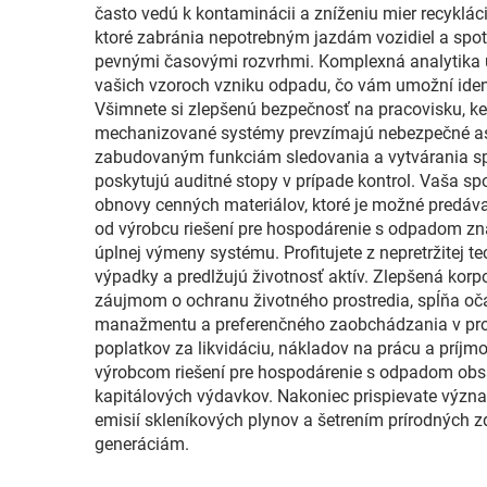
často vedú k kontaminácii a zníženiu mier recyklá
ktoré zabránia nepotrebným jazdám vozidiel a spotre
pevnými časovými rozvrhmi. Komplexná analytika 
vašich vzoroch vzniku odpadu, čo vám umožní ident
Všimnete si zlepšenú bezpečnosť na pracovisku, k
mechanizované systémy prevzímajú nebezpečné as
zabudovaným funkciám sledovania a vytvárania spr
poskytujú auditné stopy v prípade kontrol. Vaša s
obnovy cenných materiálov, ktoré je možné predávať
od výrobcu riešení pre hospodárenie s odpadom zna
úplnej výmeny systému. Profitujete z nepretržitej 
výpadky a predlžujú životnosť aktív. Zlepšená kor
záujmom o ochranu životného prostredia, spĺňa oča
manažmentu a preferenčného zaobchádzania v proce
poplatkov za likvidáciu, nákladov na prácu a príj
výrobcom riešení pre hospodárenie s odpadom obsah
kapitálových výdavkov. Nakoniec prispievate význ
emisií skleníkových plynov a šetrením prírodných z
generáciám.