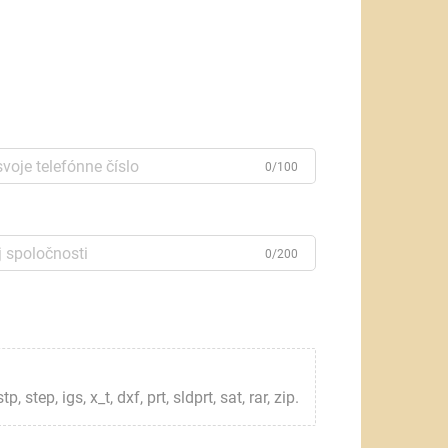
0/100
0/200
step, igs, x_t, dxf, prt, sldprt, sat, rar, zip.