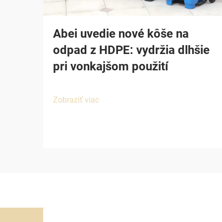
Abei uvedie nové kôše na
odpad z HDPE: vydržia dlhšie
pri vonkajšom použití
Zobraziť viac