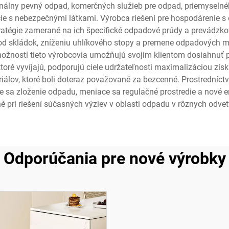
lny pevný odpad, komerčných služieb pre odpad, priemyselnéh
 s nebezpečnými látkami. Výrobca riešení pre hospodárenie s 
tégie zamerané na ich špecifické odpadové prúdy a prevádzkov
 od skládok, zníženiu uhlíkového stopy a premene odpadových m
žností tieto výrobcovia umožňujú svojim klientom dosiahnuť p
oré vyvíjajú, podporujú ciele udržateľnosti maximalizáciou zí
álov, ktoré boli doteraz považované za bezcenné. Prostredníctv
sa zloženie odpadu, meniace sa regulačné prostredie a nové env
é pri riešení súčasných výziev v oblasti odpadu v rôznych odve
Odporúčania pre nové výrobky