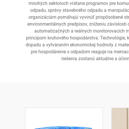
mnohých sektoroch vrátane programov pre komuná
odpadu, správy stavebného odpadu a manipulácie
organizáciám pomáhajú vyvinúť prispôsobené stra
environmentálnych predpisov, zníženiu závislosti
automatizačných a reálnych monitorovacích mo
princípom kruhového hospodárstva. Technológie, kt
dopadu a vytváraním ekonomickej hodnoty z materi
pre hospodárenie s odpadom reaguje na meniace 
riešenia zostanú aktuálne a účinn