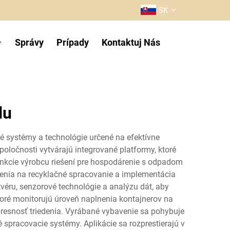
SK
Správy
Prípady
Kontaktuj Nás
du
é systémy a technológie určené na efektívne
oločnosti vytvárajú integrované platformy, ktoré
nkcie výrobcu riešení pre hospodárenie s odpadom
venia na recyklačné spracovanie a implementácia
tvéru, senzorové technológie a analýzu dát, aby
toré monitorujú úroveň naplnenia kontajnerov na
ú presnosť triedenia. Vyrábané vybavenie sa pohybuje
 spracovacie systémy. Aplikácie sa rozprestierajú v