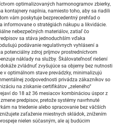
edníctvom optimalizovaných harmonogramov zbierky,
a kontajnery naplnia, namiesto toho, aby sa riadili
dom vám poskytuje bezprecedentný prehľad o
a informovane o stratégiách nákupu a likvidácie.
álne nebezpečných materiálov, zatiaľ čo
redpisov sa stáva jednoduchším vďaka
odušujú podávanie regulatívnych vyhlásení a
a potenciálny zdroj príjmov prostredníctvom
enzuje náklady na služby. Škálovateľnosť riešení
 dokáže zvládnuť zvyšujúce sa objemy bez nutnosti
nie v optimálnom stave prevádzky, minimalizujú
ronmentálnej zodpovednosti privádza zákazníkov so
záciu na získanie certifikátov „zeleného“
rejaví do 18 až 36 mesiacov kombináciou úspor z
či zmene predpisov, pretože systémy navrhnuté
vkám na triedenie alebo spracovanie bez väčších
nižujete zaťaženie miestnych skládok, znížením
prospeje nielen súčasným, ale aj budúcim