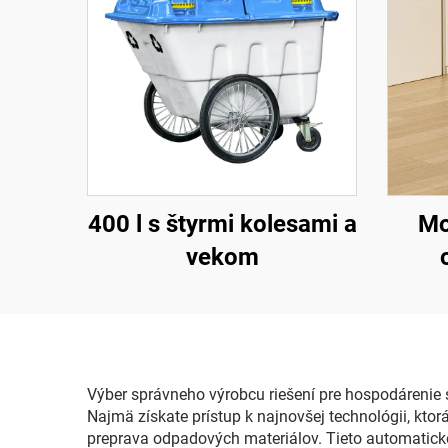
400 l s štyrmi kolesami a
Mo
vekom
Výber správneho výrobcu riešení pre hospodárenie
Najmä získate prístup k najnovšej technológii, kto
preprava odpadových materiálov. Tieto automatické