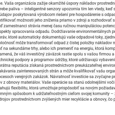
cie. Vaša organizácia zažije okamžité úspory nákladov prostr
be paliva – inteligentné senzory upozornia tím len vtedy, keď s
údajov poskytovaná výrobcom riešení pre hospodárenie s odpa
ifikovať možnosti jeho zníženia priamo v zdroji a rozhodovať s
eď zamestnanci strávia menej času ručnou manipuláciou potenci
pekty spracovania odpadu. Dodržiavanie environmentálnych p
áv, ktoré automaticky dokumentujú vaše odpadové toky, zjedn
poločnosť môže transformovať odpad z čistej položky nákladov n
 na sekundárne trhy, alebo ich premeniť na energiu, ktorá komp
mená, že váš investičný záväzok rastie spolu s vašou firmou a
technickej podpory a programov údržby, ktoré udržiavajú vybave
porátna reputácia získaná prostredníctvom preukázateľnej envi
kávania zainteresovaných strán a môže kvalifikovať vašu organi
soch verejných zakázok. Návratnosť investície sa zvyčajne p
mov z obnovy materiálov. Vaše operácie sa stanú odolnejšími vo
ujú flexibilitu, ktorá umožňuje prispôsobiť sa novým požiada
amným spôsobom k udržateľnostným cieľom svojej komunity – z
drojov prostredníctvom zvýšených mier recyklácie a obnovy, čo 