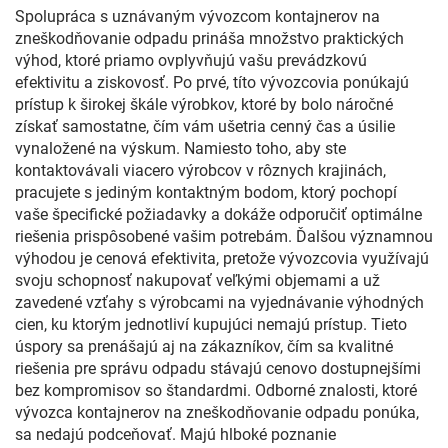
Spolupráca s uznávaným vývozcom kontajnerov na
zneškodňovanie odpadu prináša množstvo praktických
výhod, ktoré priamo ovplyvňujú vašu prevádzkovú
efektivitu a ziskovosť. Po prvé, títo vývozcovia ponúkajú
prístup k širokej škále výrobkov, ktoré by bolo náročné
získať samostatne, čím vám ušetria cenný čas a úsilie
vynaložené na výskum. Namiesto toho, aby ste
kontaktovávali viacero výrobcov v rôznych krajinách,
pracujete s jediným kontaktným bodom, ktorý pochopí
vaše špecifické požiadavky a dokáže odporučiť optimálne
riešenia prispôsobené vašim potrebám. Ďalšou významnou
výhodou je cenová efektivita, pretože vývozcovia využívajú
svoju schopnosť nakupovať veľkými objemami a už
zavedené vzťahy s výrobcami na vyjednávanie výhodných
cien, ku ktorým jednotliví kupujúci nemajú prístup. Tieto
úspory sa prenášajú aj na zákazníkov, čím sa kvalitné
riešenia pre správu odpadu stávajú cenovo dostupnejšími
bez kompromisov so štandardmi. Odborné znalosti, ktoré
vývozca kontajnerov na zneškodňovanie odpadu ponúka,
sa nedajú podceňovať. Majú hlboké poznanie