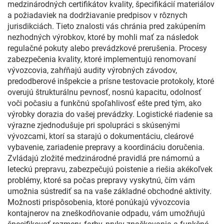
medzinárodných certifikátov kvality, špecifikácií materiálov
a požiadaviek na dodržiavanie predpisov v rôznych
jurisdikciách. Tieto znalosti vás chránia pred zakúpením
nezhodných výrobkov, ktoré by mohli mať za následok
regulačné pokuty alebo prevádzkové prerušenia. Procesy
zabezpečenia kvality, ktoré implementujú renomovaní
vývozcovia, zahŕňajú audity výrobných závodov,
predodberové inšpekcie a prísne testovacie protokoly, ktoré
overujú štrukturálnu pevnosť, nosnú kapacitu, odolnosť
voči počasiu a funkčnú spoľahlivosť ešte pred tým, ako
výrobky dorazia do vašej prevádzky. Logistické riadenie sa
výrazne zjednodušuje pri spolupráci s skúsenými
vývozcami, ktorí sa starajú o dokumentáciu, cleárové
vybavenie, zariadenie prepravy a koordináciu doručenia.
Zvládajú zložité medzinárodné pravidlá pre námornú a
leteckú prepravu, zabezpečujú poistenie a riešia akékoľvek
problémy, ktoré sa počas prepravy vyskytnú, čím vám
umožnia sústrediť sa na vaše základné obchodné aktivity.
Možnosti prispôsobenia, ktoré ponúkajú vývozcovia
kontajnerov na zneškodňovanie odpadu, vám umožňujú