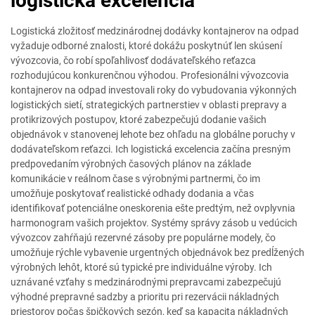
logistická excelencia
Logistická zložitosť medzinárodnej dodávky kontajnerov na odpad
vyžaduje odborné znalosti, ktoré dokážu poskytnúť len skúsení
vývozcovia, čo robí spoľahlivosť dodávateľského reťazca
rozhodujúcou konkurenčnou výhodou. Profesionálni vývozcovia
kontajnerov na odpad investovali roky do vybudovania výkonných
logistických sietí, strategických partnerstiev v oblasti prepravy a
protikrizových postupov, ktoré zabezpečujú dodanie vašich
objednávok v stanovenej lehote bez ohľadu na globálne poruchy v
dodávateľskom reťazci. Ich logistická excelencia začína presným
predpovedaním výrobných časových plánov na základe
komunikácie v reálnom čase s výrobnými partnermi, čo im
umožňuje poskytovať realistické odhady dodania a včas
identifikovať potenciálne oneskorenia ešte predtým, než ovplyvnia
harmonogram vašich projektov. Systémy správy zásob u vedúcich
vývozcov zahŕňajú rezervné zásoby pre populárne modely, čo
umožňuje rýchle vybavenie urgentných objednávok bez predĺžených
výrobných lehôt, ktoré sú typické pre individuálne výroby. Ich
uznávané vzťahy s medzinárodnými prepravcami zabezpečujú
výhodné prepravné sadzby a prioritu pri rezervácii nákladných
priestorov počas špičkových sezón, keď sa kapacita nákladných