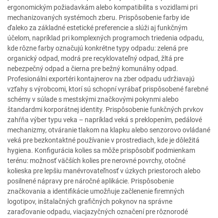
ergonomickým požiadavkám alebo kompatibilita s vozidlami pri
mechanizovaných systémoch zberu. Prispôsobenie farby ide
ďaleko za základné estetické preferencie a slúži aj funkčným
účelom, napríklad pri komplexných programoch triedenia odpadu,
kde rôzne farby označujú konkrétne typy odpadu: zelená pre
organický odpad, modrá pre recyklovateľný odpad, žltá pre
nebezpečný odpad a čierna pre bežný komunálny odpad.
Profesionálni exportéri kontajnerov na zber odpadu udržiavajú
vzťahy s výrobcomi, ktorí sú schopní vyrábať prispôsobené farebné
schémy v súlade s mestskými značkovými pokynmi alebo
štandardmi korporátnej identity. Prispôsobenie funkčných prvkov
zahŕňa výber typu veka – napríklad veká s preklopením, pedálové
mechanizmy, otváranie tlakom na klapku alebo senzorovo ovládané
veká pre bezkontaktné používanie v prostrediach, kde je dôležitá
hygiena. Konfigurácia kolies sa môže prispôsobiť podmienkam
terénu: možnosť väčších kolies pre nerovné povrchy, otočné
kolieska pre lepšiu manévrovateľnosť v úzkych priestoroch alebo
posilnené nápravy pre náročné aplikácie. Prispôsobenie
značkovania a identifikácie umožňuje začlenenie firemných
logotipov, inštalačných grafičných pokynov na správne
zaraďovanie odpadu, viacjazyčných označení pre rôznorodé