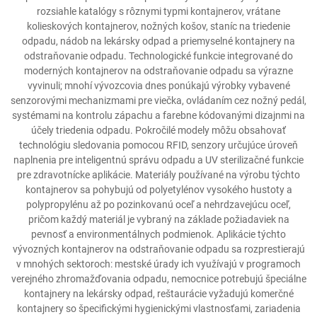
rozsiahle katalógy s rôznymi typmi kontajnerov, vrátane
kolieskových kontajnerov, nožných košov, staníc na triedenie
odpadu, nádob na lekársky odpad a priemyselné kontajnery na
odstraňovanie odpadu. Technologické funkcie integrované do
moderných kontajnerov na odstraňovanie odpadu sa výrazne
vyvinuli; mnohí vývozcovia dnes ponúkajú výrobky vybavené
senzorovými mechanizmami pre viečka, ovládaním cez nožný pedál,
systémami na kontrolu zápachu a farebne kódovanými dizajnmi na
účely triedenia odpadu. Pokročilé modely môžu obsahovať
technológiu sledovania pomocou RFID, senzory určujúce úroveň
naplnenia pre inteligentnú správu odpadu a UV sterilizačné funkcie
pre zdravotnícke aplikácie. Materiály používané na výrobu týchto
kontajnerov sa pohybujú od polyetylénov vysokého hustoty a
polypropylénu až po pozinkovanú oceľ a nehrdzavejúcu oceľ,
pričom každý materiál je vybraný na základe požiadaviek na
pevnosť a environmentálnych podmienok. Aplikácie týchto
vývozných kontajnerov na odstraňovanie odpadu sa rozprestierajú
v mnohých sektoroch: mestské úrady ich využívajú v programoch
verejného zhromažďovania odpadu, nemocnice potrebujú špeciálne
kontajnery na lekársky odpad, reštaurácie vyžadujú komerčné
kontajnery so špecifickými hygienickými vlastnosťami, zariadenia