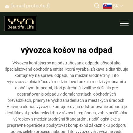
[email protected]
SK
vývozca košov na odpad
Vývozca kontajnerov na odstraňovanie odpadu pôsobí ako
špecializovaná obchodná entita, ktorá vyrába, získava a distribuuje
kontajnery na správu odpadu na medzinárodné trhy. Títo
vývozcovia plnia kľúčovú medzirolovú funkciu medzi výrobcami a
globálnymi kupcami, ktorí potrebujú kvalitné riešenia pre
odstraňovanie odpadu v domácnostiach, obchodných
prevádzkach, priemyselných zariadeniach a mestských úradoch.
Hlavnou úlohou vývozcu kontajnerov na odstraňovanie odpadu je
identifikovať požiadavky trhu v rôznych regiónoch, zabezpečiť súlad
výrobkov s medzinárodnými štandardmi, riadiť logistické a
prepravné operácie a poskytovať komplexnú zákaznícku podporu
počas celého procesu nákupu. Títo vývozcovia zvyčajne vedú