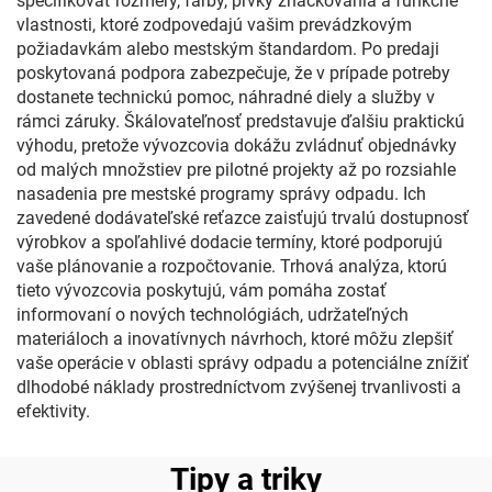
špecifikovať rozmery, farby, prvky značkovania a funkčné
vlastnosti, ktoré zodpovedajú vašim prevádzkovým
požiadavkám alebo mestským štandardom. Po predaji
poskytovaná podpora zabezpečuje, že v prípade potreby
dostanete technickú pomoc, náhradné diely a služby v
rámci záruky. Škálovateľnosť predstavuje ďalšiu praktickú
výhodu, pretože vývozcovia dokážu zvládnuť objednávky
od malých množstiev pre pilotné projekty až po rozsiahle
nasadenia pre mestské programy správy odpadu. Ich
zavedené dodávateľské reťazce zaisťujú trvalú dostupnosť
výrobkov a spoľahlivé dodacie termíny, ktoré podporujú
vaše plánovanie a rozpočtovanie. Trhová analýza, ktorú
tieto vývozcovia poskytujú, vám pomáha zostať
informovaní o nových technológiách, udržateľných
materiáloch a inovatívnych návrhoch, ktoré môžu zlepšiť
vaše operácie v oblasti správy odpadu a potenciálne znížiť
dlhodobé náklady prostredníctvom zvýšenej trvanlivosti a
efektivity.
Tipy a triky