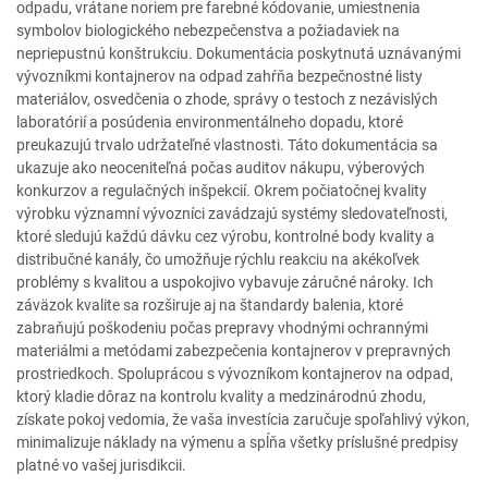
odpadu, vrátane noriem pre farebné kódovanie, umiestnenia
symbolov biologického nebezpečenstva a požiadaviek na
nepriepustnú konštrukciu. Dokumentácia poskytnutá uznávanými
vývozníkmi kontajnerov na odpad zahŕňa bezpečnostné listy
materiálov, osvedčenia o zhode, správy o testoch z nezávislých
laboratórií a posúdenia environmentálneho dopadu, ktoré
preukazujú trvalo udržateľné vlastnosti. Táto dokumentácia sa
ukazuje ako neoceniteľná počas auditov nákupu, výberových
konkurzov a regulačných inšpekcií. Okrem počiatočnej kvality
výrobku významní vývozníci zavádzajú systémy sledovateľnosti,
ktoré sledujú každú dávku cez výrobu, kontrolné body kvality a
distribučné kanály, čo umožňuje rýchlu reakciu na akékoľvek
problémy s kvalitou a uspokojivo vybavuje záručné nároky. Ich
záväzok kvalite sa rozširuje aj na štandardy balenia, ktoré
zabraňujú poškodeniu počas prepravy vhodnými ochrannými
materiálmi a metódami zabezpečenia kontajnerov v prepravných
prostriedkoch. Spoluprácou s vývozníkom kontajnerov na odpad,
ktorý kladie dôraz na kontrolu kvality a medzinárodnú zhodu,
získate pokoj vedomia, že vaša investícia zaručuje spoľahlivý výkon,
minimalizuje náklady na výmenu a spĺňa všetky príslušné predpisy
platné vo vašej jurisdikcii.