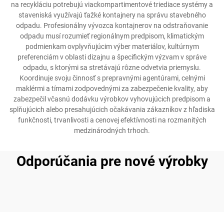
na recykláciu potrebujú viackompartimentové triediace systémy a
staveniská využívajú ťažké kontajnery na správu stavebného
odpadu. Profesionálny vývozca kontajnerov na odstraňovanie
odpadu musí rozumieť regionálnym predpisom, klimatickým
podmienkam ovplyvňujúcim výber materiálov, kultúrnym
preferenciám v oblasti dizajnu a špecifickým výzvam v správe
odpadu, s ktorými sa stretávajú rôzne odvetvia priemyslu.
Koordinuje svoju činnosť s prepravnými agentúrami, celnými
maklérmi a tímami zodpovednými za zabezpečenie kvality, aby
zabezpečil včasnú dodávku výrobkov vyhovujúcich predpisom a
splňujúcich alebo presahujúcich očakávania zákazníkov z hľadiska
funkčnosti, trvanlivosti a cenovej efektívnosti na rozmanitých
medzinárodných trhoch.
Odporúčania pre nové výrobky