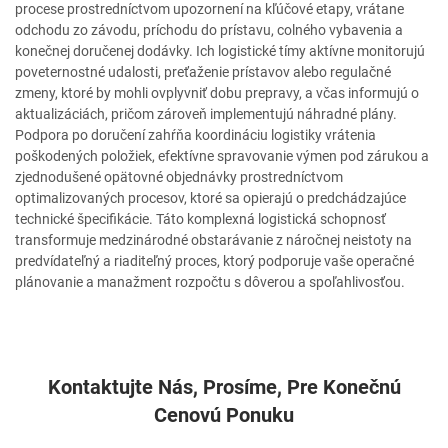
procese prostredníctvom upozornení na kľúčové etapy, vrátane
odchodu zo závodu, príchodu do prístavu, colného vybavenia a
konečnej doručenej dodávky. Ich logistické tímy aktívne monitorujú
poveternostné udalosti, preťaženie prístavov alebo regulačné
zmeny, ktoré by mohli ovplyvniť dobu prepravy, a včas informujú o
aktualizáciách, pričom zároveň implementujú náhradné plány.
Podpora po doručení zahŕňa koordináciu logistiky vrátenia
poškodených položiek, efektívne spravovanie výmen pod zárukou a
zjednodušené opätovné objednávky prostredníctvom
optimalizovaných procesov, ktoré sa opierajú o predchádzajúce
technické špecifikácie. Táto komplexná logistická schopnosť
transformuje medzinárodné obstarávanie z náročnej neistoty na
predvídateľný a riaditeľný proces, ktorý podporuje vaše operačné
plánovanie a manažment rozpočtu s dôverou a spoľahlivosťou.
Kontaktujte Nás, Prosíme, Pre Konečnú
Cenovú Ponuku