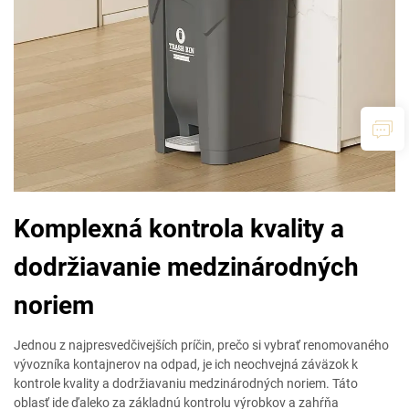
Komplexná kontrola kvality a
dodržiavanie medzinárodných
noriem
Jednou z najpresvedčivejších príčin, prečo si vybrať renomovaného
vývozníka kontajnerov na odpad, je ich neochvejná záväzok k
kontrole kvality a dodržiavaniu medzinárodných noriem. Táto
oblasť ide ďaleko za základnú kontrolu výrobkov a zahŕňa