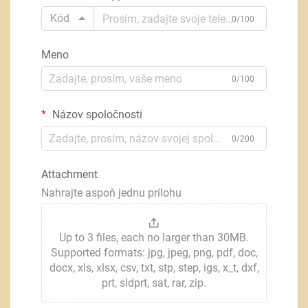
Kód
0/100
Meno
0/100
Názov spoločnosti
0/200
Attachment
Nahrajte aspoň jednu prílohu
Up to 3 files, each no larger than 30MB.
Supported formats: jpg, jpeg, png, pdf, doc,
docx, xls, xlsx, csv, txt, stp, step, igs, x_t, dxf,
prt, sldprt, sat, rar, zip.