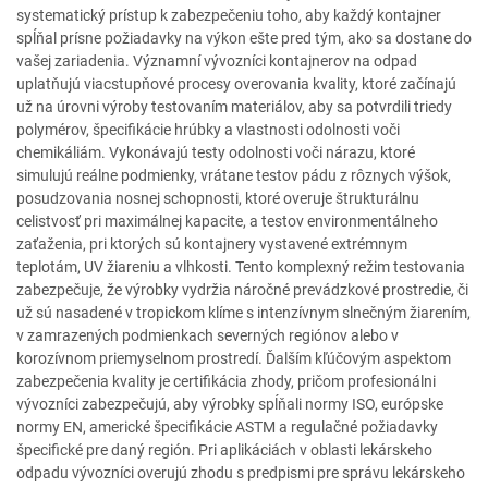
systematický prístup k zabezpečeniu toho, aby každý kontajner
spĺňal prísne požiadavky na výkon ešte pred tým, ako sa dostane do
vašej zariadenia. Významní vývozníci kontajnerov na odpad
uplatňujú viacstupňové procesy overovania kvality, ktoré začínajú
už na úrovni výroby testovaním materiálov, aby sa potvrdili triedy
polymérov, špecifikácie hrúbky a vlastnosti odolnosti voči
chemikáliám. Vykonávajú testy odolnosti voči nárazu, ktoré
simulujú reálne podmienky, vrátane testov pádu z rôznych výšok,
posudzovania nosnej schopnosti, ktoré overuje štrukturálnu
celistvosť pri maximálnej kapacite, a testov environmentálneho
zaťaženia, pri ktorých sú kontajnery vystavené extrémnym
teplotám, UV žiareniu a vlhkosti. Tento komplexný režim testovania
zabezpečuje, že výrobky vydržia náročné prevádzkové prostredie, či
už sú nasadené v tropickom klíme s intenzívnym slnečným žiarením,
v zamrazených podmienkach severných regiónov alebo v
korozívnom priemyselnom prostredí. Ďalším kľúčovým aspektom
zabezpečenia kvality je certifikácia zhody, pričom profesionálni
vývozníci zabezpečujú, aby výrobky spĺňali normy ISO, európske
normy EN, americké špecifikácie ASTM a regulačné požiadavky
špecifické pre daný región. Pri aplikáciách v oblasti lekárskeho
odpadu vývozníci overujú zhodu s predpismi pre správu lekárskeho