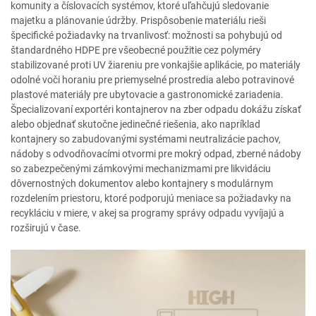
komunity a číslovacích systémov, ktoré uľahčujú sledovanie
majetku a plánovanie údržby. Prispôsobenie materiálu rieši
špecifické požiadavky na trvanlivosť: možnosti sa pohybujú od
štandardného HDPE pre všeobecné použitie cez polyméry
stabilizované proti UV žiareniu pre vonkajšie aplikácie, po materiály
odolné voči horaniu pre priemyselné prostredia alebo potravinové
plastové materiály pre ubytovacie a gastronomické zariadenia.
Špecializovaní exportéri kontajnerov na zber odpadu dokážu získať
alebo objednať skutočne jedinečné riešenia, ako napríklad
kontajnery so zabudovanými systémami neutralizácie pachov,
nádoby s odvodňovacími otvormi pre mokrý odpad, zberné nádoby
so zabezpečenými zámkovými mechanizmami pre likvidáciu
dôvernostných dokumentov alebo kontajnery s modulárnym
rozdelením priestoru, ktoré podporujú meniace sa požiadavky na
recykláciu v miere, v akej sa programy správy odpadu vyvíjajú a
rozširujú v čase.