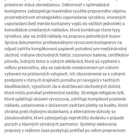
priestorov stáva obmedzenou. Odbornosť v optimalizácii
kontajnerov zabezpečuje maximálne využitie prepravného objemu
prostredníctvom strategického usporiadania výrobkov, vnorených
usporiadaní (keď menšie kontajnery vojdú do väčších jednotiek) a
konsolidácie zmiešaných nákladov, ktorá kombinuje rôzne typy
výrobkov, aby sa znížili náklady na prepravu jednotlivých kusov.
Správa dokumentov profesionálnymi vývozcami kontajnerov na
odpad zahŕňa komplikovanú papiereň potrebnú pre medzinárodný
obchod, vrátane obchodných faktúr, zoznamov balenia, certifikátov
pôvodu, lodných listov a colných deklarácií, ktoré sú vyplnené s
veľkou presnosťou, aby sa zabránilo oneskoreniam pri colnom
vybavení na prístavných vstupoch. Ich oboznámenie sa s colnými
predpismi v rôznych krajinách pomáha pri navigácii v tarifných
klasifikáciách, výpočtoch cla a dodržiavaní obchodných dohôd,
ktoré môžu ponúkať preferenčné sadzby. Stratégie mitigácie rizík,
ktoré uplatňujú skúsení vývozcovia, zahŕňajú komplexné poistenie
nákladu, ustanovenia o dočasnom zadržaní platby za kvalitu, ktoré
chránia pred chybnými dodávkami, a alternatívne dohody so
zásobovateľmi, ktoré zabezpečujú nepretržitú dodávku v prípade
porúch u hlavných výrobných partnerov. Systémy sledovania
prepravy v reálnom čase poskytujú prehľad po celom prepravnom