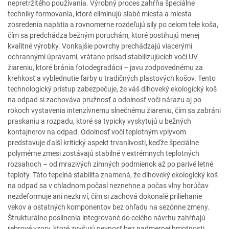
nepretržitého používania. Výrobný proces zahŕňa špeciálne
techniky formovania, ktoré eliminujú slabé miesta a miesta
zosredenia napätia a rovnomerne rozdeľujú sily po celom tele koša,
čím sa predchádza bežným poruchám, ktoré postihujú menej
kvalitné výrobky. Vonkajšie povrchy prechádzajú viacerými
ochrannými úpravami, vrátane prísad stabilizujúcich voči UV
žiareniu, ktoré bránia fotodegradácii – javu zodpovednému za
krehkosť a vyblednutie farby u tradičných plastových košov. Tento
technologický prístup zabezpečuje, že váš dlhoveký ekologický koš
na odpad si zachováva pružnosť a odolnosť voči nárazu aj po
rokoch vystavenia intenzívnemu slnečnému žiareniu, čím sa zabráni
praskaniu a rozpadu, ktoré sa typicky vyskytujú u bežných
kontajnerov na odpad. Odolnosť voči teplotným vplyvom
predstavuje ďalší kritický aspekt trvanlivosti, keďže špeciálne
polymérne zmesi zostávajú stabilné v extrémnych teplotných
rozsahoch – od mrazivých zimných podmienok až po parivé letné
teploty. Táto tepelná stabilita znamená, že dlhoveký ekologický koš
na odpad sa v chladnom počasí neznehne a počas vlny horúčav
nezdeformuje ani nezkriví, čím si zachová dokonalé priliehanie
vekov a ostatných komponentov bez ohľadu na sezónne zmeny.
Štrukturálne posilnenia integrované do celého návrhu zahŕňajú
rebrové vzory, ktoré zvyšujú pevnosť bez nadmernej hmotnosti,