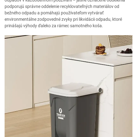
odpadov v každodennom používaní – jasne označené oddelenia
podporujú správne oddelenie recyklovateľných materiálov od
bežného odpadu a pomáhajú používateľom vytvárať
environmentálne zodpovedné zvyky pri likvidácii odpadu, ktoré
prinášajú výhody ďaleko za rámec samotného koša.