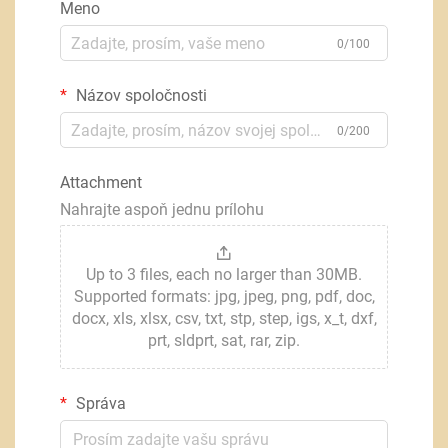
Meno
0/100
Názov spoločnosti
0/200
Attachment
Nahrajte aspoň jednu prílohu
Up to 3 files, each no larger than 30MB.
Supported formats: jpg, jpeg, png, pdf, doc,
docx, xls, xlsx, csv, txt, stp, step, igs, x_t, dxf,
prt, sldprt, sat, rar, zip.
Správa