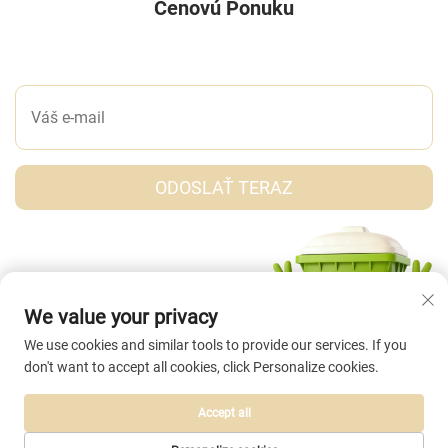
Cenovú Ponuku
NAPÍŠTE NÁM SPRÁVU
ODOSLAŤ TERAZ
We value your privacy
We use cookies and similar tools to provide our services. If you
don't want to accept all cookies, click Personalize cookies.
Accept all
Autorské práva © Taizhou Abei Plastic Co., Ltd. Všetky práva vyhradené. |
Zásady ochrany súkromia