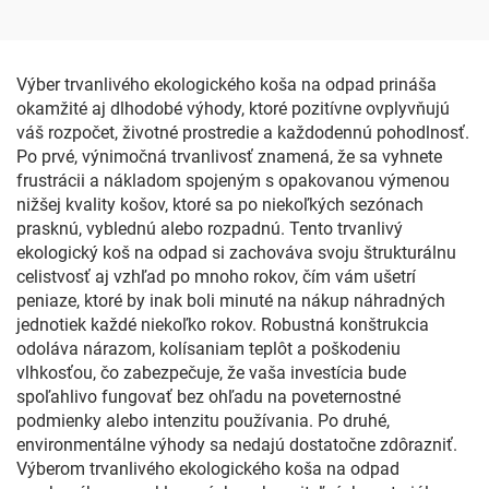
Výber trvanlivého ekologického koša na odpad prináša
okamžité aj dlhodobé výhody, ktoré pozitívne ovplyvňujú
váš rozpočet, životné prostredie a každodennú pohodlnosť.
Po prvé, výnimočná trvanlivosť znamená, že sa vyhnete
frustrácii a nákladom spojeným s opakovanou výmenou
nižšej kvality košov, ktoré sa po niekoľkých sezónach
prasknú, vyblednú alebo rozpadnú. Tento trvanlivý
ekologický koš na odpad si zachováva svoju štrukturálnu
celistvosť aj vzhľad po mnoho rokov, čím vám ušetrí
peniaze, ktoré by inak boli minuté na nákup náhradných
jednotiek každé niekoľko rokov. Robustná konštrukcia
odoláva nárazom, kolísaniam teplôt a poškodeniu
vlhkosťou, čo zabezpečuje, že vaša investícia bude
spoľahlivo fungovať bez ohľadu na poveternostné
podmienky alebo intenzitu používania. Po druhé,
environmentálne výhody sa nedajú dostatočne zdôrazniť.
Výberom trvanlivého ekologického koša na odpad