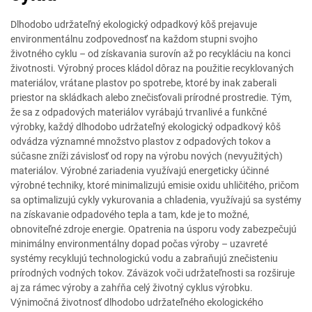
Dlhodobo udržateľný ekologický odpadkový kôš prejavuje
environmentálnu zodpovednosť na každom stupni svojho
životného cyklu – od získavania surovín až po recykláciu na konci
životnosti. Výrobný proces kládol dôraz na použitie recyklovaných
materiálov, vrátane plastov po spotrebe, ktoré by inak zaberali
priestor na skládkach alebo znečisťovali prírodné prostredie. Tým,
že sa z odpadových materiálov vyrábajú trvanlivé a funkčné
výrobky, každý dlhodobo udržateľný ekologický odpadkový kôš
odvádza významné množstvo plastov z odpadových tokov a
súčasne zníži závislosť od ropy na výrobu nových (nevyužitých)
materiálov. Výrobné zariadenia využívajú energeticky účinné
výrobné techniky, ktoré minimalizujú emisie oxidu uhličitého, pričom
sa optimalizujú cykly vykurovania a chladenia, využívajú sa systémy
na získavanie odpadového tepla a tam, kde je to možné,
obnoviteľné zdroje energie. Opatrenia na úsporu vody zabezpečujú
minimálny environmentálny dopad počas výroby – uzavreté
systémy recyklujú technologickú vodu a zabraňujú znečisteniu
prírodných vodných tokov. Záväzok voči udržateľnosti sa rozširuje
aj za rámec výroby a zahŕňa celý životný cyklus výrobku.
Výnimočná životnosť dlhodobo udržateľného ekologického