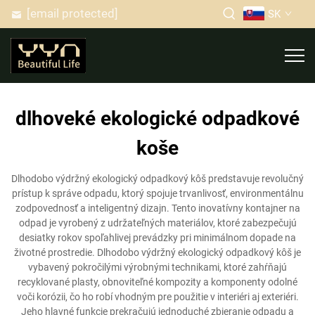
[email protected]
SK
dlhoveké ekologické odpadkové
koše
Dlhodobo výdržný ekologický odpadkový kôš predstavuje revolučný
prístup k správe odpadu, ktorý spojuje trvanlivosť, environmentálnu
zodpovednosť a inteligentný dizajn. Tento inovatívny kontajner na
odpad je vyrobený z udržateľných materiálov, ktoré zabezpečujú
desiatky rokov spoľahlivej prevádzky pri minimálnom dopade na
životné prostredie. Dlhodobo výdržný ekologický odpadkový kôš je
vybavený pokročilými výrobnými technikami, ktoré zahŕňajú
recyklované plasty, obnoviteľné kompozity a komponenty odolné
voči korózii, čo ho robí vhodným pre použitie v interiéri aj exteriéri.
Jeho hlavné funkcie prekračujú jednoduché zbieranie odpadu a