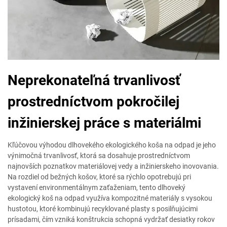
Neprekonateľná trvanlivosť
prostredníctvom pokročilej
inžinierskej práce s materiálmi
Kľúčovou výhodou dlhovekého ekologického koša na odpad je jeho
výnimočná trvanlivosť, ktorá sa dosahuje prostredníctvom
najnovších poznatkov materiálovej vedy a inžinierskeho inovovania.
Na rozdiel od bežných košov, ktoré sa rýchlo opotrebujú pri
vystavení environmentálnym zaťaženiam, tento dlhoveký
ekologický koš na odpad využíva kompozitné materiály s vysokou
hustotou, ktoré kombinujú recyklované plasty s posilňujúcimi
prísadami, čím vzniká konštrukcia schopná vydržať desiatky rokov