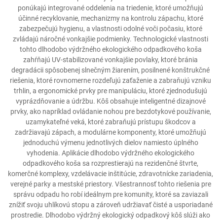
ponúkajú integrované oddelenia na triedenie, ktoré umožňujú
účinné recyklovanie, mechanizmy na kontrolu zápachu, ktoré
zabezpečujú hygienu, a vlastnosti odolné voči počasiu, ktoré
zvládajú náročné vonkajšie podmienky. Technologické vlastnosti
tohto dlhodobo výdržného ekologického odpadkového koša
zahŕňajú UV-stabilizované vonkajšie povlaky, ktoré bránia
degradácii spôsobenej slnečným žiarením, posilnené konštrukčné
riešenia, ktoré rovnomerne rozdeľujú zaťaženie a zabraňujú vzniku
trhlin, a ergonomické prvky pre manipuláciu, ktoré zjednodušujú
vyprázdňovanie a údržbu. Kôš obsahuje inteligentné dizajnové
prvky, ako napríklad ovládanie nohou pre bezdotykové používanie,
uzamykateľné veká, ktoré zabraňujú prístupu škodcov a
zadržiavajú zápach, a modulárne komponenty, ktoré umožňujú
jednoduchú výmenu jednotlivých dielov namiesto úplného
vyhodenia. Aplikácie dlhodobo výdržného ekologického
odpadkového koša sa rozprestierajú na rezidenčné štvrte,
komerčné komplexy, vzdelávacie inštitúcie, zdravotnícke zariadenia,
verejné parky a mestské priestory. Všestrannosť tohto riešenia pre
správu odpadu ho robí ideálnym pre komunity, ktoré sa zaviazali
znížiť svoju uhlíkovú stopu a zároveň udržiavať čisté a usporiadané
prostredie. Dlhodobo výdržný ekologický odpadkový kôš slúži ako