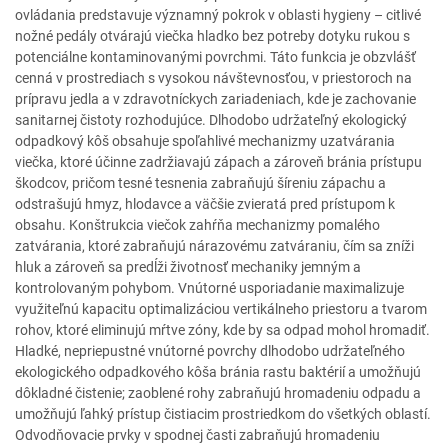
ovládania predstavuje významný pokrok v oblasti hygieny – citlivé
nožné pedály otvárajú viečka hladko bez potreby dotyku rukou s
potenciálne kontaminovanými povrchmi. Táto funkcia je obzvlášť
cenná v prostrediach s vysokou návštevnosťou, v priestoroch na
prípravu jedla a v zdravotníckych zariadeniach, kde je zachovanie
sanitarnej čistoty rozhodujúce. Dlhodobo udržateľný ekologický
odpadkový kôš obsahuje spoľahlivé mechanizmy uzatvárania
viečka, ktoré účinne zadržiavajú zápach a zároveň bránia prístupu
škodcov, pričom tesné tesnenia zabraňujú šíreniu zápachu a
odstrašujú hmyz, hlodavce a väčšie zvieratá pred prístupom k
obsahu. Konštrukcia viečok zahŕňa mechanizmy pomalého
zatvárania, ktoré zabraňujú nárazovému zatváraniu, čím sa zníži
hluk a zároveň sa predĺži životnosť mechaniky jemným a
kontrolovaným pohybom. Vnútorné usporiadanie maximalizuje
využiteľnú kapacitu optimalizáciou vertikálneho priestoru a tvarom
rohov, ktoré eliminujú mŕtve zóny, kde by sa odpad mohol hromadiť.
Hladké, nepriepustné vnútorné povrchy dlhodobo udržateľného
ekologického odpadkového kôša bránia rastu baktérií a umožňujú
dôkladné čistenie; zaoblené rohy zabraňujú hromadeniu odpadu a
umožňujú ľahký prístup čistiacim prostriedkom do všetkých oblastí.
Odvodňovacie prvky v spodnej časti zabraňujú hromadeniu