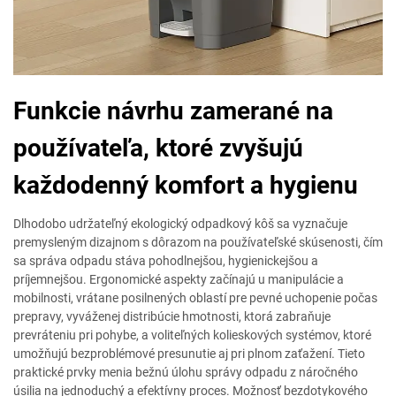
Funkcie návrhu zamerané na
používateľa, ktoré zvyšujú
každodenný komfort a hygienu
Dlhodobo udržateľný ekologický odpadkový kôš sa vyznačuje
premysleným dizajnom s dôrazom na používateľské skúsenosti, čím
sa správa odpadu stáva pohodlnejšou, hygienickejšou a
príjemnejšou. Ergonomické aspekty začínajú u manipulácie a
mobilnosti, vrátane posilnených oblastí pre pevné uchopenie počas
prepravy, vyváženej distribúcie hmotnosti, ktorá zabraňuje
prevráteniu pri pohybe, a voliteľných kolieskových systémov, ktoré
umožňujú bezproblémové presunutie aj pri plnom zaťažení. Tieto
praktické prvky menia bežnú úlohu správy odpadu z náročného
úsilia na jednoduchý a efektívny proces. Možnosť bezdotykového