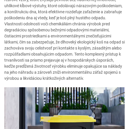
uhlíkové kĺbové výstuhy, ktoré odolávajú nárazovým poškodeniam,
a konštrukciu dna, ktorá efektívne rozdeľuje zaťaženie a zabraňuje
poškodeniu dna aj vtedy, keď je koš plný hustého odpadu.
Vlastnosti odolnosti voči chemikáliám chránia výrobok pred
degradáciou spôsobenou bežnými odpadovými materiálmi,
čistiacimi prostriedkami a environmentálnymi znečisťujúcimi
látkami, čím sa zabezpečuje, že dlhoveký ekologický koš na odpad si
zachováva svoju celistvosť pri kontakte s kyslým, zásaditým alebo
rozpúšťadlami obsahujúcim odpadom. Tento komplexný prístup k
trvanlivosti sa priamo prejavuje aj v hospodárskych úsporách,
keďže predĺžená životnosť výrobku eliminuje opakujúce sa náklady
na jeho náhradu a zároveň zníži environmentálnu záťaž spojenú s
výrobou a likvidáciou krátkoživých alternatív.