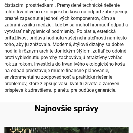
čistiacimi prostriedkami. Premyslené technické riešenie
tohto trvanlivého ekologického koša na odpad zabezpečuje
presné zapadnutie jednotlivých komponentov, čím sa
zabráni vzniku medzier, kde by sa mohol hromadiť odpad a
vytvárať nehygienické podmienky. Po piatie, estetická
príťažlivosť pridáva hodnotu vašej nehnuteľnosti namiesto
toho, aby ju znižovala. Moderné, štýlové dizajny sa dobre
hodlia k rôznym architektonickým štýlom, zatiaľ čo odolné
proti vyblednutiu povrchy zachovávajú atraktívny vzhľad
rok za rokom. Investícia do trvanlivého ekologického koša
na odpad predstavuje múdre finančné plánovanie,
environmentálnu zodpovednosť a praktické riešenie
problémov, ktoré zlepšuje vašu kvalitu života a zároveň
prispieva k zdravšiemu planétu pre budúce generácie.
Najnovšie správy