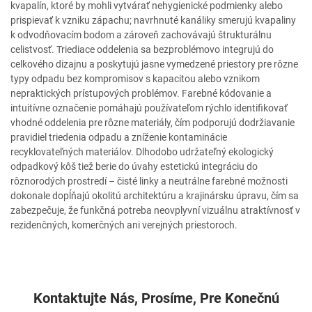
kvapalín, ktoré by mohli vytvárať nehygienické podmienky alebo
prispievať k vzniku zápachu; navrhnuté kanáliky smerujú kvapaliny
k odvodňovacím bodom a zároveň zachovávajú štrukturálnu
celistvosť. Triediace oddelenia sa bezproblémovo integrujú do
celkového dizajnu a poskytujú jasne vymedzené priestory pre rôzne
typy odpadu bez kompromisov s kapacitou alebo vznikom
nepraktických prístupových problémov. Farebné kódovanie a
intuitívne označenie pomáhajú používateľom rýchlo identifikovať
vhodné oddelenia pre rôzne materiály, čím podporujú dodržiavanie
pravidiel triedenia odpadu a zníženie kontaminácie
recyklovateľných materiálov. Dlhodobo udržateľný ekologický
odpadkový kôš tiež berie do úvahy estetickú integráciu do
rôznorodých prostredí – čisté linky a neutrálne farebné možnosti
dokonale dopĺňajú okolitú architektúru a krajinársku úpravu, čím sa
zabezpečuje, že funkčná potreba neovplyvní vizuálnu atraktívnosť v
rezidenčných, komerčných ani verejných priestoroch.
Kontaktujte Nás, Prosíme, Pre Konečnú