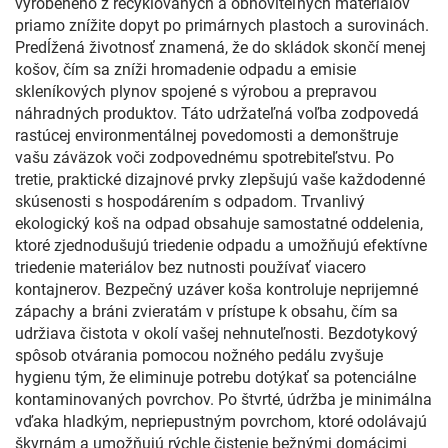
vyrobeného z recyklovaných a obnoviteľných materiálov
priamo znížite dopyt po primárnych plastoch a surovinách.
Predĺžená životnosť znamená, že do skládok skončí menej
košov, čím sa zníži hromadenie odpadu a emisie
skleníkových plynov spojené s výrobou a prepravou
náhradných produktov. Táto udržateľná voľba zodpovedá
rastúcej environmentálnej povedomosti a demonštruje
vašu záväzok voči zodpovednému spotrebiteľstvu. Po
tretie, praktické dizajnové prvky zlepšujú vaše každodenné
skúsenosti s hospodárením s odpadom. Trvanlivý
ekologický koš na odpad obsahuje samostatné oddelenia,
ktoré zjednodušujú triedenie odpadu a umožňujú efektívne
triedenie materiálov bez nutnosti používať viacero
kontajnerov. Bezpečný uzáver koša kontroluje neprijemné
zápachy a bráni zvieratám v prístupe k obsahu, čím sa
udržiava čistota v okolí vašej nehnuteľnosti. Bezdotykový
spôsob otvárania pomocou nožného pedálu zvyšuje
hygienu tým, že eliminuje potrebu dotýkať sa potenciálne
kontaminovaných povrchov. Po štvrté, údržba je minimálna
vďaka hladkým, nepriepustným povrchom, ktoré odolávajú
škvrnám a umožňujú rýchle čistenie bežnými domácimi