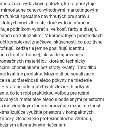
jednorazovú výdavkovú položku, ktorá poskytuje
robí mimoriadne cenovo výhodnými marketingovými
om funkcií špeciálne navrhnutých pre správu
dolných voči vlhkosti, ktoré vydržia náročné
uje podnikom vybrať si veľkosť, farby a dizajn,
bodoch so zákazníkmi. V korporátnych prostrediach
či komplexnej značkovej skúsenosti, čo pozitívne
itujú, keďže tie jemne posilňujú identitu
ch (front-of-house), ak sú dizajnované s
komerčných materiálov, ktoré sú technicky
iacimi chemikáliami bez straty kvality. Táto dlhá
nej kvalitné produkty. Možnosti personalizácie
e sa udržateľnosti alebo pokyny na triedenie
 – vrátane odnímateľných vložiek, hladkých
ie, čo ich robí praktickou voľbou pre rušné
ovaných materiálov alebo s oddelenými priestormi
v s individuálnym logom umožňuje rôzne možnosti
aximalizujúce využitie priestoru v kompaktných
 značky, zlepšeného profesionálneho vzhľadu,
i bežným alternatívnym riešeniam.