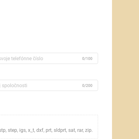
0/100
0/200
step, igs, x_t, dxf, prt, sldprt, sat, rar, zip.