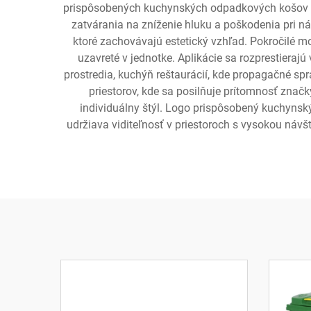
prispôsobených kuchynských odpadkových košov 
zatvárania na zníženie hluku a poškodenia pri n
ktoré zachovávajú estetický vzhľad. Pokročilé m
uzavreté v jednotke. Aplikácie sa rozprestieraj
prostredia, kuchýň reštaurácií, kde propagačné s
priestorov, kde sa posilňuje prítomnosť znač
individuálny štýl. Logo prispôsobený kuchynsk
udržiava viditeľnosť v priestoroch s vysokou náv