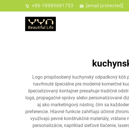
+86-18989681753
[email protected]
kuchynsk
Logo prispôsobený kuchynský odpadkový kôš pr
navrhnuté špeciálne pre moderné komerčné kuchy
špecializovaný kontajner presahuje tradičné ods
logá, propagačné správy alebo personalizované diz
aj ako marketingový nástroj, čím sa každoden
preferencie. Hlavné funkcie zahŕňajú účinné zhrom
využívajú pevné konštrukčné materiály, vrátane 
personalizácie, napríklad sieťové tlačenie, las