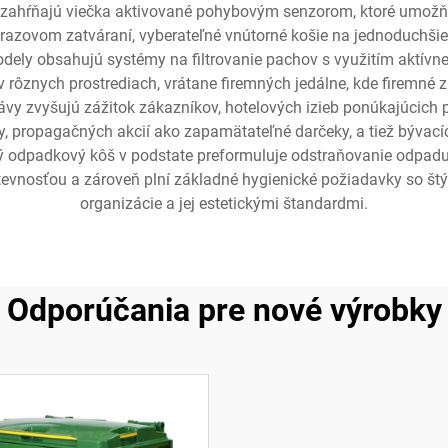
zahŕňajú viečka aktivované pohybovým senzorom, ktoré umožň
árazovom zatváraní, vyberateľné vnútorné košie na jednoduchšie 
odely obsahujú systémy na filtrovanie pachov s využitím aktívn
ú v rôznych prostrediach, vrátane firemných jedálne, kde firemné
právy zvyšujú zážitok zákazníkov, hotelových izieb ponúkajúcic
ky, propagačných akcií ako zapamätateľné darčeky, a tiež bývací
ý odpadkový kôš v podstate preformuluje odstraňovanie odpadu 
števnosťou a zároveň plní základné hygienické požiadavky so št
organizácie a jej estetickými štandardmi.
Odporúčania pre nové výrobky