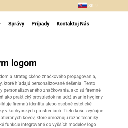
SK
Správy
Prípady
Kontaktuj Nás
nym logom
adom a strategického značkového propagovania,
, ktoré hľadajú personalizované riešenia. Tento
ky personalizovaného značkovania, ako sú firemné
ň ako praktický prostriedok na udržiavanie hygieny
lňuje firemnú identitu alebo osobné estetické
ky v kuchynských prostrediach. Tieto koše zvyčajne
natieraných kovov, ktoré umožňujú rôzne techniky
ické funkcie integrované do vyšších modelov logo