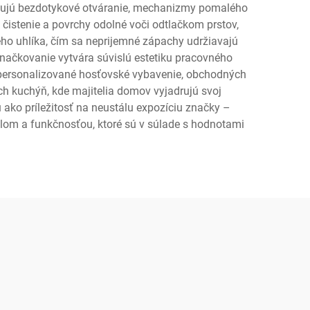
ujú bezdotykové otváranie, mechanizmy pomalého
čistenie a povrchy odolné voči odtlačkom prstov,
eho uhlíka, čím sa neprijemné zápachy udržiavajú
 značkovanie vytvára súvislú estetiku pracovného
h personalizované hosťovské vybavenie, obchodných
ch kuchýň, kde majitelia domov vyjadrujú svoj
ako príležitosť na neustálu expozíciu značky –
ýlom a funkčnosťou, ktoré sú v súlade s hodnotami