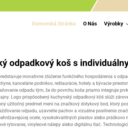
Domovská Stránka
O Nás
Výrobky
ý odpadkový koš s individuál
edstavuje inovatívne zlúčenie funkčného hospodárenia s odp
ne, kancelárie podnikov, reštaurácie, hotely a bývacie priestory
traňovanie odpadu tým, že do povrchu koša priamo integruje prv
ajny. Logo prispôsobený kuchynský odpadkový kôš slúži zárove
ný užitočný predmet mení na značkový dotykový bod, ktorý posi
ažďovanie odpadu, uzavretie pachov a vizuálne posilnenie znač
nehrdzavejúcej ocele, vysokokvalitných plastov alebo práškovo 
erové rytovanie, vinyleové nálepy alebo digitálnu tlač. Technolog