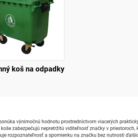
nný koš na odpadky
onúka výnimočnú hodnotu prostredníctvom viacerých praktický
koše zabezpečujú nepretržitú viditeľnosť značky v priestoroch
uje rozpoznateľnosť a spomienku na značku bez nutnosti ďalších