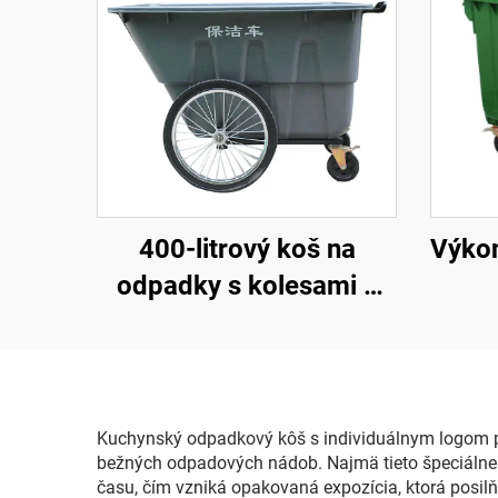
400-litrový koš na
Výko
odpadky s kolesami a
otvorenou hornou
časťou
Kuchynský odpadkový kôš s individuálnym logom p
bežných odpadových nádob. Najmä tieto špeciálne 
času, čím vzniká opakovaná expozícia, ktorá posilň