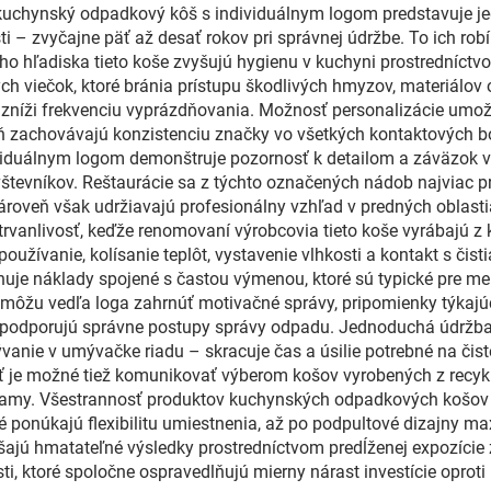
e, kuchynský odpadkový kôš s individuálnym logom predstavuje 
ti – zvyčajne päť až desať rokov pri správnej údržbe. To ich 
ho hľadiska tieto koše zvyšujú hygienu v kuchyni prostredníctv
h viečok, ktoré bránia prístupu škodlivých hmyzov, materiálov o
á zníži frekvenciu vyprázdňovania. Možnosť personalizácie umožň
oveň zachovávajú konzistenciu značky vo všetkých kontaktových 
iduálnym logom demonštruje pozornosť k detailom a záväzok vo
evníkov. Reštaurácie sa z týchto označených nádob najviac prof
ároveň však udržiavajú profesionálny vzhľad v predných oblastia
vanlivosť, keďže renomovaní výrobcovia tieto koše vyrábajú z 
užívanie, kolísanie teplôt, vystavenie vlhkosti a kontakt s čist
inuje náklady spojené s častou výmenou, ktoré sú typické pre me
 môžu vedľa loga zahrnúť motivačné správy, pripomienky týkajúc
 a podporujú správne postupy správy odpadu. Jednoduchá údržba
ie v umývačke riadu – skracuje čas a úsilie potrebné na čisten
je možné tiež komunikovať výberom košov vyrobených z recykl
ogramy. Všestrannosť produktov kuchynských odpadkových košo
é ponúkajú flexibilitu umiestnenia, až po podpultové dizajny m
šajú hmatateľné výsledky prostredníctvom predĺženej expozície
ti, ktoré spoločne ospravedlňujú mierny nárast investície oprot