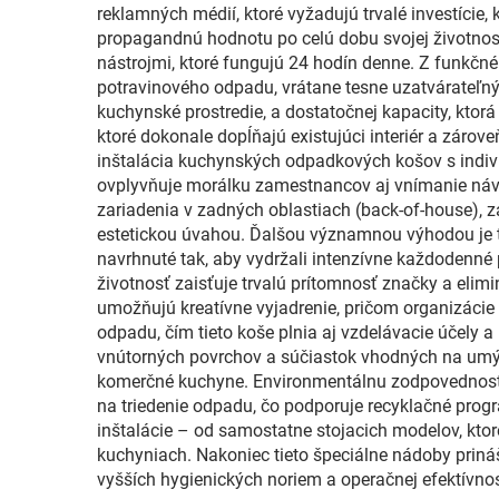
reklamných médií, ktoré vyžadujú trvalé investíci
propagandnú hodnotu po celú dobu svojej životnos
nástrojmi, ktoré fungujú 24 hodín denne. Z funkčné
potravinového odpadu, vrátane tesne uzatvárateľnýc
kuchynské prostredie, a dostatočnej kapacity, ktor
ktoré dokonale dopĺňajú existujúci interiér a zár
inštalácia kuchynských odpadkových košov s indiv
ovplyvňuje morálku zamestnancov aj vnímanie návšt
zariadenia v zadných oblastiach (back-of-house), z
estetickou úvahou. Ďalšou významnou výhodou je tr
navrhnuté tak, aby vydržali intenzívne každodenné po
životnosť zaisťuje trvalú prítomnosť značky a elim
umožňujú kreatívne vyjadrenie, pričom organizácie
odpadu, čím tieto koše plnia aj vzdelávacie účely
vnútorných povrchov a súčiastok vhodných na umývan
komerčné kuchyne. Environmentálnu zodpovednosť 
na triedenie odpadu, čo podporuje recyklačné pr
inštalácie – od samostatne stojacich modelov, ktor
kuchyniach. Nakoniec tieto špeciálne nádoby priná
vyšších hygienických noriem a operačnej efektívnos