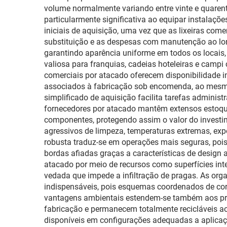
volume normalmente variando entre vinte e quaren
particularmente significativa ao equipar instalaçõ
iniciais de aquisição, uma vez que as lixeiras com
substituição e as despesas com manutenção ao lon
garantindo aparência uniforme em todos os locais, 
valiosa para franquias, cadeias hoteleiras e campi
comerciais por atacado oferecem disponibilidade 
associados à fabricação sob encomenda, ao mesm
simplificado de aquisição facilita tarefas adminis
fornecedores por atacado mantêm extensos estoque
componentes, protegendo assim o valor do investi
agressivos de limpeza, temperaturas extremas, expo
robusta traduz-se em operações mais seguras, poi
bordas afiadas graças a características de design
atacado por meio de recursos como superfícies int
vedada que impede a infiltração de pragas. As or
indispensáveis, pois esquemas coordenados de core
vantagens ambientais estendem-se também aos próp
fabricação e permanecem totalmente recicláveis ao f
disponíveis em configurações adequadas a aplicaçõe