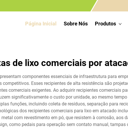
Página Inicial
Sobre Nós
Produtos
tas de lixo comerciais por atac
representam componentes essenciais de infraestrutura para empr
s competitivos. Esses recipientes de alta resistência são projet
es comerciais exigentes. Ao adquirir recipientes comerciais pa
eduzem significativamente o custo por unidade, ao mesmo temp
plas funções, incluindo coleta de resíduos, separação para re
ecnológicas dos recipientes comerciais para lixo em atacado in
u metal com revestimento em pó, que resistem à corrosão, aos 
ign, como pedais para operação sem contato manual, tampas 