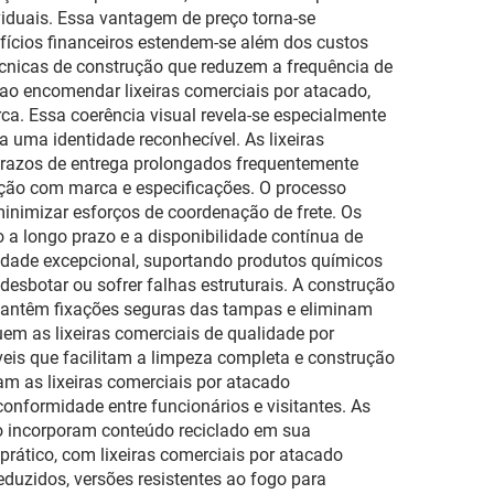
iduais. Essa vantagem de preço torna-se
efícios financeiros estendem-se além dos custos
técnicas de construção que reduzem a frequência de
o encomendar lixeiras comerciais por atacado,
rca. Essa coerência visual revela-se especialmente
a uma identidade reconhecível. As lixeiras
prazos de entrega prolongados frequentemente
ão com marca e especificações. O processo
 minimizar esforços de coordenação de frete. Os
a longo prazo e a disponibilidade contínua de
idade excepcional, suportando produtos químicos
desbotar ou sofrer falhas estruturais. A construção
 mantêm fixações seguras das tampas e eliminam
em as lixeiras comerciais de qualidade por
veis que facilitam a limpeza completa e construção
m as lixeiras comerciais por atacado
onformidade entre funcionários e visitantes. As
do incorporam conteúdo reciclado em sua
 prático, com lixeiras comerciais por atacado
eduzidos, versões resistentes ao fogo para