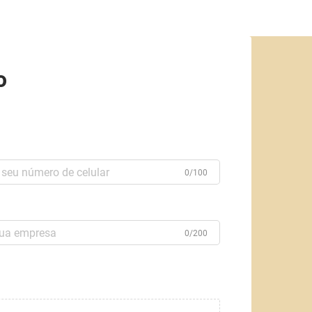
o
0/100
0/200