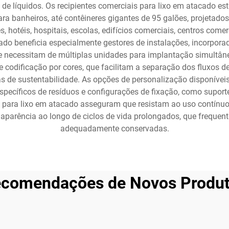
e líquidos. Os recipientes comerciais para lixo em atacado es
 banheiros, até contêineres gigantes de 95 galões, projetados
 hotéis, hospitais, escolas, edifícios comerciais, centros come
o beneficia especialmente gestores de instalações, incorporado
necessitam de múltiplas unidades para implantação simultânea
odificação por cores, que facilitam a separação dos fluxos de
de sustentabilidade. As opções de personalização disponíveis
 específicos de resíduos e configurações de fixação, como supor
s para lixo em atacado asseguram que resistam ao uso contínuo
 aparência ao longo de ciclos de vida prolongados, que freque
adequadamente conservadas.
comendações de Novos Produ