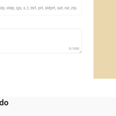
step, igs, x_t, dxf, prt, sldprt, sat, rar, zip.
0/1000
ado