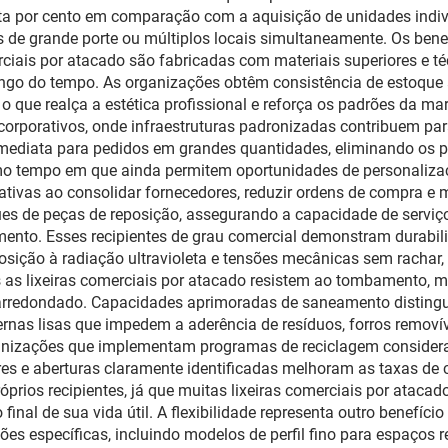
ta por cento em comparação com a aquisição de unidades indiv
es de grande porte ou múltiplos locais simultaneamente. Os ben
erciais por atacado são fabricadas com materiais superiores e 
go do tempo. As organizações obtêm consistência de estoque a
o que realça a estética profissional e reforça os padrões da ma
 corporativos, onde infraestruturas padronizadas contribuem par
imediata para pedidos em grandes quantidades, eliminando os 
o tempo em que ainda permitem oportunidades de personalizaç
trativas ao consolidar fornecedores, reduzir ordens de compra e
s de peças de reposição, assegurando a capacidade de serviço 
mento. Esses recipientes de grau comercial demonstram durabil
sição à radiação ultravioleta e tensões mecânicas sem rachar, 
s as lixeiras comerciais por atacado resistem ao tombamento,
 arredondado. Capacidades aprimoradas de saneamento distingu
ernas lisas que impedem a aderência de resíduos, forros removí
ganizações que implementam programas de reciclagem considera
s e aberturas claramente identificadas melhoram as taxas de c
rios recipientes, já que muitas lixeiras comerciais por ataca
inal de sua vida útil. A flexibilidade representa outro benefício
s específicas, incluindo modelos de perfil fino para espaços r