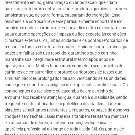
revestimento em pó, galvanização ou anodização, que criam
barreiras protetoras contra umidade, produtos químicos e fatores
ambientais que, de outra forma, causariam deterioração. Essa
resistência à corrosão revela-se particularmente importante em
ambientes onde o carrinho de empurrar lixo entra em contato com
água durante operações de limpeza ou fica exposto às condições
climáticas externas. As juntas soldadas e os pontos reforçados de
tensão em toda a estrutura do quadro eliminam pontos fracos que
poderiam falhar sob uso repetido, garantindo que o carrinho
mantenha sua integridade estrutural mesmo após anos de
operação diária. Muitos fabricantes submetem seus projetos de
carrinhos de empurrar lixo a protocolos rigorosos de testes que
simulam padrões prolongados de uso, verificando se as unidades
conseguem suportar as exigências de aplicações profissionais. Os
componentes do recipiente ou caçamba de um carrinho de
empurrar lixo recebem atenção igual quanto à durabilidade, sendo
frequentemente fabricados em polietileno de alta densidade ou
plásticos semelhantes resistentes a impactos, capazes de absorver
choques sem rachar. Esses materiais também resistem a manchas
e à absorção de odores, mantendo condições higiênicas e
aparência profissional ao longo de toda a vida útil. Os pontos de