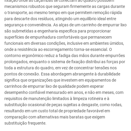
fixação onde as caçambas se conectam ao quadro possuem
mecanismos robustos que seguram firmemente as cargas durante
o transporte, ao mesmo tempo em que permitem remoção rápida
para descarte dos resíduos, atingindo um equilíbrio ideal entre
segurança e conveniência. As alças de um carrinho de empurrar lixo
são submetidas a engenharia específica para proporcionar
superfícies de empunhadura confortáveis que permanecem
funcionais em diversas condições, inclusive em ambientes úmidos,
onde a resistência ao escorregamento torna-se essencial. O
contorno ergonômico reduz a fadiga das mãos durante empurrões
prolongados, enquanto o sistema de fixação distribui as forças por
toda a estrutura do quadro, em vez de concentrar tensões nos
pontos de conexão. Essa abordagem abrangente à durabilidade
significa que organizações que investem em equipamentos de
carrinhos de empurrar lixo de qualidade podem esperar
desempenho confiável mensurado em anos, e não em meses, com
requisitos de manutenção limitados à limpeza rotineira e à
substituição ocasional de peças sujeitas a desgaste, como rodas,
resultando em um custo total de propriedade favorável em
comparação com alternativas mais baratas que exigem
substituição frequente.