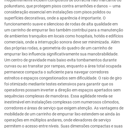
frequentemente incluem compostos de borracha não marcante ou
poliuretano, que protegem pisos contra arranhões e danos — uma
consideração essencial em instalações com pisos polidos ou
superfícies decorativas, onde a aparência é importante. O
funcionamento suave e silencioso de rodas de alta qualidade em
um carrinho de empurrar lixo também contribui para a manutenção
de ambientes tranquilos em locais como hospitais, hotéis e edifícios
comerciais, onde a interrupção sonora deve ser minimizada. Além
das próprias rodas, a geometria do quadro de um carrinho de
empurrar lixo influencia significativamente sua manobrabilidade.
Um centro de gravidade mais baixo evita tombamentos durante
curvas ou ao transitar por rampas, enquanto a área total ocupada
permanece compacta o suficiente para navegar corredores
estreitos e espaços congestionados sem dificuldade. O raio de giro
foi otimizado mediante testes extensivos para garantir que os
operadores possam inverter a direção em espaços apertados sem
sequências complexas de manobras. Essa agilidade revela-se
inestimável em instalações complexas com numerosos cômodos,
corredores e áreas de serviço que exigem atenção. As vantagens de
mobilidade de um carrinho de empurrar lixo estendem-se ainda às
operações em múltiplos andares, onde elevadores de serviço
permitem o acesso entre níveis. Suas dimensões compactas e suas