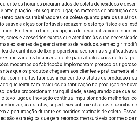
durante os horários programados de coleta de resíduos e des
e precipitação. Em segundo lugar, os métodos de produção das f
anto para os trabalhadores da coleta quanto para os usuários f
o suave e alças confortáveis reduzem o esforço físico e as les
rios. Em terceiro lugar, as opções de personalização disponíve
, cores e acessórios exatos que atendam às suas necessidades
temas existentes de gerenciamento de resíduos, sem exigir modifi
ca de carrinhos de lixo proporciona economias significativa
 viabilizadores financeiramente para atualizações de frota po
lações modernas de fabricação implementam protocolos rigoros
s antes que os produtos cheguem aos clientes e praticamente el
al, com muitas fábricas alcançando o status de produção neut
ado que reutilizam resíduos da fabricação na produção de novos
nsolidadas proporcionam tranquilidade, assegurando que quai
 oitavo lugar, a inovação continua impulsionando melhorias, c
 otimização de rotas, superfícies antimicrobianas que inibem 
em a perturbação durante os horários matinais de coleta. Ess
decisão estratégica que gera retornos mensuráveis por meio de 