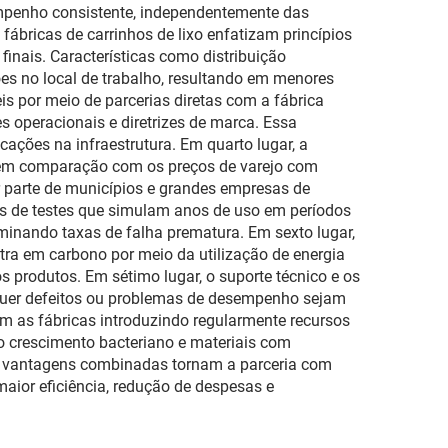
empenho consistente, independentemente das
ábricas de carrinhos de lixo enfatizam princípios
inais. Características como distribuição
ões no local de trabalho, resultando em menores
is por meio de parcerias diretas com a fábrica
 operacionais e diretrizes de marca. Essa
cações na infraestrutura. Em quarto lugar, a
s em comparação com os preços de varejo com
r parte de municípios e grandes empresas de
os de testes que simulam anos de uso em períodos
iminando taxas de falha prematura. Em sexto lugar,
ra em carbono por meio da utilização de energia
 produtos. Em sétimo lugar, o suporte técnico e os
squer defeitos ou problemas de desempenho sejam
om as fábricas introduzindo regularmente recursos
o crescimento bacteriano e materiais com
as vantagens combinadas tornam a parceria com
maior eficiência, redução de despesas e