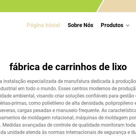
Página Inicial
Sobre Nós
Produtos
fábrica de carrinhos de lixo
a instalação especializada de manufatura dedicada à produção d
e industrial em todo o mundo. Esses centros modernos de produ
dade ambiental, visando criar soluções confiáveis para gestão 
rias-primas, como polietileno de alta densidade, polipropileno 
s severas, cargas pesadas e manuseio frequente. As característ
ipamentos de moldagem rotacional, máquinas de moldagem por
. Medidas avançadas de controle de qualidade monitoram toda
cada unidade atenda às normas internacionais de segurança e du