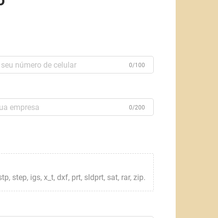
o
0/100
0/200
step, igs, x_t, dxf, prt, sldprt, sat, rar, zip.