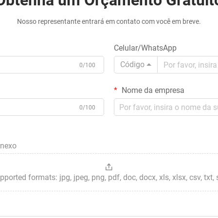
Obtenha um Orçamento Gratuit
Nosso representante entrará em contato com você em breve.
Celular/WhatsApp
Código
0/100
Nome da empresa
0/100
anexo
ted formats: jpg, jpeg, png, pdf, doc, docx, xls, xlsx, csv, txt, stp, 