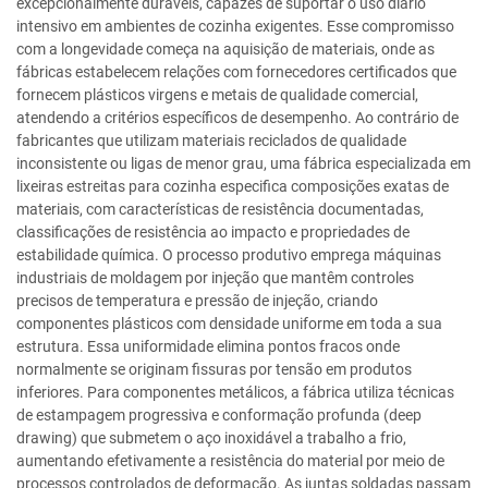
excepcionalmente duráveis, capazes de suportar o uso diário
intensivo em ambientes de cozinha exigentes. Esse compromisso
com a longevidade começa na aquisição de materiais, onde as
fábricas estabelecem relações com fornecedores certificados que
fornecem plásticos virgens e metais de qualidade comercial,
atendendo a critérios específicos de desempenho. Ao contrário de
fabricantes que utilizam materiais reciclados de qualidade
inconsistente ou ligas de menor grau, uma fábrica especializada em
lixeiras estreitas para cozinha especifica composições exatas de
materiais, com características de resistência documentadas,
classificações de resistência ao impacto e propriedades de
estabilidade química. O processo produtivo emprega máquinas
industriais de moldagem por injeção que mantêm controles
precisos de temperatura e pressão de injeção, criando
componentes plásticos com densidade uniforme em toda a sua
estrutura. Essa uniformidade elimina pontos fracos onde
normalmente se originam fissuras por tensão em produtos
inferiores. Para componentes metálicos, a fábrica utiliza técnicas
de estampagem progressiva e conformação profunda (deep
drawing) que submetem o aço inoxidável a trabalho a frio,
aumentando efetivamente a resistência do material por meio de
processos controlados de deformação. As juntas soldadas passam