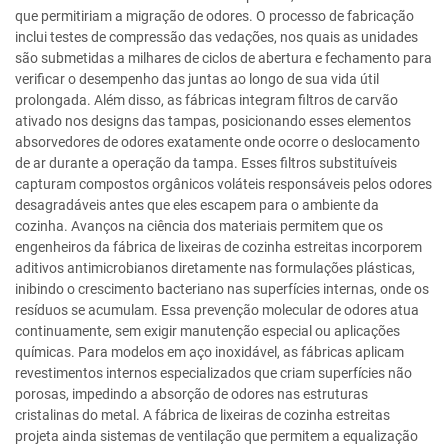
que permitiriam a migração de odores. O processo de fabricação
inclui testes de compressão das vedações, nos quais as unidades
são submetidas a milhares de ciclos de abertura e fechamento para
verificar o desempenho das juntas ao longo de sua vida útil
prolongada. Além disso, as fábricas integram filtros de carvão
ativado nos designs das tampas, posicionando esses elementos
absorvedores de odores exatamente onde ocorre o deslocamento
de ar durante a operação da tampa. Esses filtros substituíveis
capturam compostos orgânicos voláteis responsáveis pelos odores
desagradáveis antes que eles escapem para o ambiente da
cozinha. Avanços na ciência dos materiais permitem que os
engenheiros da fábrica de lixeiras de cozinha estreitas incorporem
aditivos antimicrobianos diretamente nas formulações plásticas,
inibindo o crescimento bacteriano nas superfícies internas, onde os
resíduos se acumulam. Essa prevenção molecular de odores atua
continuamente, sem exigir manutenção especial ou aplicações
químicas. Para modelos em aço inoxidável, as fábricas aplicam
revestimentos internos especializados que criam superfícies não
porosas, impedindo a absorção de odores nas estruturas
cristalinas do metal. A fábrica de lixeiras de cozinha estreitas
projeta ainda sistemas de ventilação que permitem a equalização