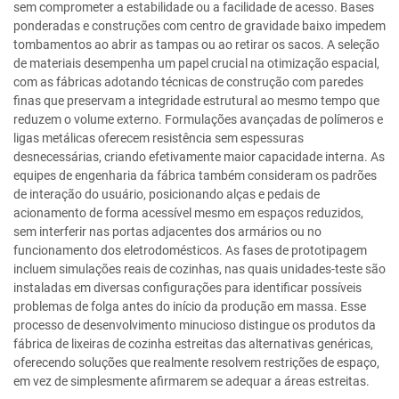
sem comprometer a estabilidade ou a facilidade de acesso. Bases
ponderadas e construções com centro de gravidade baixo impedem
tombamentos ao abrir as tampas ou ao retirar os sacos. A seleção
de materiais desempenha um papel crucial na otimização espacial,
com as fábricas adotando técnicas de construção com paredes
finas que preservam a integridade estrutural ao mesmo tempo que
reduzem o volume externo. Formulações avançadas de polímeros e
ligas metálicas oferecem resistência sem espessuras
desnecessárias, criando efetivamente maior capacidade interna. As
equipes de engenharia da fábrica também consideram os padrões
de interação do usuário, posicionando alças e pedais de
acionamento de forma acessível mesmo em espaços reduzidos,
sem interferir nas portas adjacentes dos armários ou no
funcionamento dos eletrodomésticos. As fases de prototipagem
incluem simulações reais de cozinhas, nas quais unidades-teste são
instaladas em diversas configurações para identificar possíveis
problemas de folga antes do início da produção em massa. Esse
processo de desenvolvimento minucioso distingue os produtos da
fábrica de lixeiras de cozinha estreitas das alternativas genéricas,
oferecendo soluções que realmente resolvem restrições de espaço,
em vez de simplesmente afirmarem se adequar a áreas estreitas.