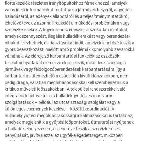
flottakezelők részletes irányítópultokhoz férnek hozzá, amelyek
valós idejű információkat mutatnak a járművek helyéről, a gyűjtés
haladásáról, az edények állapotáról és a teljesítménymutatókról,
lehetővé téve az azonnali reakciót a működési problémákra vagy
szervizkérésekre. A figyelőrendszer észleli a szokatlan mintákat,
amelyek szennyezést, illegális hulladéklerakást vagy berendezés-
hibákat jelezhetnek, és riasztásokat indít, amelyek lehetővé teszik a
gyors beavatkozást, mielőtt apró problémák komolyabb zavarokká
válnának. Az előrejelző karbantartási funkciók az eszközök
teljesítményadatait elemezve előre jelezik, mikor lesz szükség a
járművek vagy feldolgozóberendezések karbantartására, így a
karbantartás ütemezhető a csúcsidőn kívüli időszakokban, nem
pedig drága, váratlan meghibásodásokkal kell szembenézniük a
kritikus műveleti időszakokban. A települési rendszerekkel való
integráció lehetővé teszi a hulladékgyűjtés és más városi
szolgáltatások – például az utcatisztasági szolgálat vagy a
különleges események kezelése – közötti koordinációt. A
hulladékgyűjtési megoldás lakossági alkalmazásokat is tartalmaz,
amelyek megjelenítik a gyűjtési időpontokat, útmutatást nyújtanak
a hulladék elhelyezésére, és lehetővé teszik a szervizkérések
benyújtását, javítva ezzel az ügyfél-elégedettséget, miközben