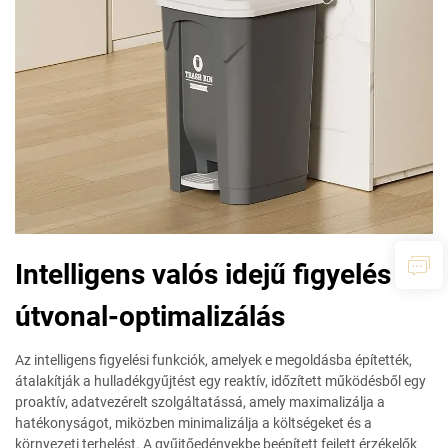
Intelligens valós idejű figyelés és
útvonal-optimalizálás
Az intelligens figyelési funkciók, amelyek e megoldásba építették,
átalakítják a hulladékgyűjtést egy reaktív, időzített működésből egy
proaktív, adatvezérelt szolgáltatássá, amely maximalizálja a
hatékonyságot, miközben minimalizálja a költségeket és a
környezeti terhelést. A gyűjtőedényekbe beépített fejlett érzékelők