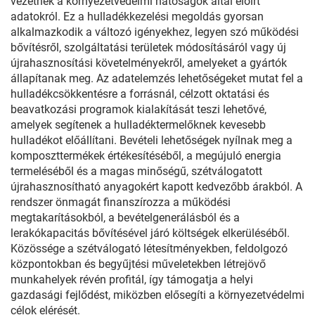
vezetnek a környezetvédelmi hatóságok által előírt
adatokról. Ez a hulladékkezelési megoldás gyorsan
alkalmazkodik a változó igényekhez, legyen szó működési
bővítésről, szolgáltatási területek módosításáról vagy új
újrahasznosítási követelményekről, amelyeket a gyártók
állapítanak meg. Az adatelemzés lehetőségeket mutat fel a
hulladékcsökkentésre a forrásnál, célzott oktatási és
beavatkozási programok kialakítását teszi lehetővé,
amelyek segítenek a hulladéktermelőknek kevesebb
hulladékot előállítani. Bevételi lehetőségek nyílnak meg a
komposzttermékek értékesítéséből, a megújuló energia
termeléséből és a magas minőségű, szétválogatott
újrahasznosítható anyagokért kapott kedvezőbb árakból. A
rendszer önmagát finanszírozza a működési
megtakarításokból, a bevételgenerálásból és a
lerakókapacitás bővítésével járó költségek elkerüléséből.
Közössége a szétválogató létesítményekben, feldolgozó
központokban és begyűjtési műveletekben létrejövő
munkahelyek révén profitál, így támogatja a helyi
gazdasági fejlődést, miközben elősegíti a környezetvédelmi
célok elérését.