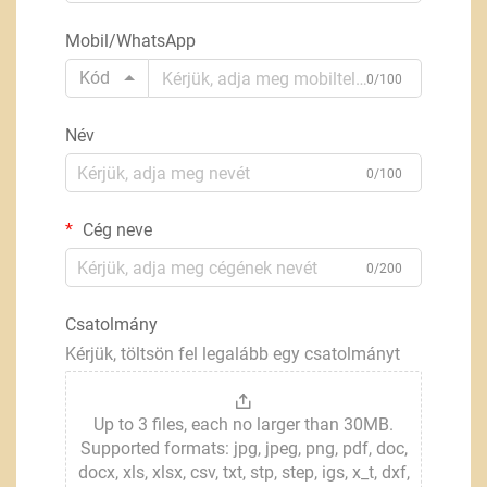
Mobil/WhatsApp
Kód
0/100
Név
0/100
Cég neve
0/200
Csatolmány
Kérjük, töltsön fel legalább egy csatolmányt
Up to 3 files, each no larger than 30MB.
Supported formats: jpg, jpeg, png, pdf, doc,
docx, xls, xlsx, csv, txt, stp, step, igs, x_t, dxf,