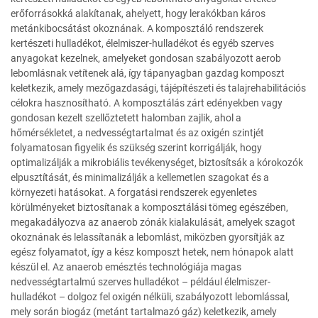
erőforrásokká alakítanak, ahelyett, hogy lerakókban káros
metánkibocsátást okoznának. A komposztáló rendszerek
kertészeti hulladékot, élelmiszer-hulladékot és egyéb szerves
anyagokat kezelnek, amelyeket gondosan szabályozott aerob
lebomlásnak vetítenek alá, így tápanyagban gazdag komposzt
keletkezik, amely mezőgazdasági, tájépítészeti és talajrehabilitációs
célokra hasznosítható. A komposztálás zárt edényekben vagy
gondosan kezelt szellőztetett halomban zajlik, ahol a
hőmérsékletet, a nedvességtartalmat és az oxigén szintjét
folyamatosan figyelik és szükség szerint korrigálják, hogy
optimalizálják a mikrobiális tevékenységet, biztosítsák a kórokozók
elpusztítását, és minimalizálják a kellemetlen szagokat és a
környezeti hatásokat. A forgatási rendszerek egyenletes
körülményeket biztosítanak a komposztálási tömeg egészében,
megakadályozva az anaerob zónák kialakulását, amelyek szagot
okoznának és lelassítanák a lebomlást, miközben gyorsítják az
egész folyamatot, így a kész komposzt hetek, nem hónapok alatt
készül el. Az anaerob emésztés technológiája magas
nedvességtartalmú szerves hulladékot – például élelmiszer-
hulladékot – dolgoz fel oxigén nélküli, szabályozott lebomlással,
mely során biogáz (metánt tartalmazó gáz) keletkezik, amely