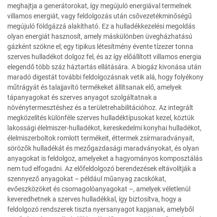
meghajtja a generátorokat, így megújuló energiával termelnek
villamos energiát, vagy feldolgozás után csővezetékminőségű
megújuló földgázzá alakítható. Ez a hulladékkezelési megoldás
olyan energiát hasznosít, amely máskülönben üvegházhatású
gázként szökne el; egy tipikus létesítmény évente tízezer tonna
szerves hulladékot dolgoz fel, és az így előállított villamos energia
elegendő több száz háztartás ellátására. A biogáz kivonása után
maradó digestát további feldolgozásnak vetik alá, hogy folyékony
műtrágyát és talajjavító termékeket állítsanak elő, amelyek
tápanyagokat és szerves anyagot szolgáltatnak a
növénytermesztéshez és a területrehabilitációhoz. Az integrált
megközelítés különféle szerves hulladéktípusokat kezel, köztük
lakossági élelmiszer-hulladékot, kereskedelmi konyhai hulladékot,
élelmiszerboltok romlott termékeit, éttermek zsírmaradványait,
sörözők hulladékát és mezőgazdasági maradványokat, és olyan
anyagokat is feldolgoz, amelyeket a hagyományos komposztálás
nem tud elfogadni. Az előfeldolgozó berendezések eltávolítják a
szennyező anyagokat – például műanyag zacskókat,
evőeszközöket és csomagolóanyagokat –, amelyek véletlenül
keveredhetnek a szerves hulladékkal, így biztosítva, hogy a
feldolgozó rendszerek tiszta nyersanyagot kapjanak, amelyből