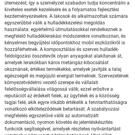
ütemezést, így a személyzet szabadon tudja koncentrálni a
kivételes esetek kezelésére és a folyamatos fejlesztési
kezdeményezésekre. A lakosok és alkalmazottak számára
egyszerűbbé válik a hulladékkezelési megoldás
használata: egyértelmű útmutatásokkal rendelkeznek a
megfelelő hulladéklerakási módszerekre vonatkozóan, és
kényelmes begyűjtési időpontokhoz mobil eszközökről is
hozzáférhetnek. A komposztálási és szerves hulladék-
feldolgozási összetevők olyan anyagokat alakítanak át,
amelyek lerakókban káros metángáz-kibocsátást
okoznának, értékes termékekké, amelyek javítják a talaj
egészségét és megújuló energiát termelnek. Szervezetének
környezetvédelmi vezető szerepe és vállalati
felelősségvállalása világossá válik, ezzel erősítve a
reputációt az érdekelt felek, az ügyfelek és a közösség
tagjai felé, akik egyre inkább értékelik a fenntarthatóságra
vonatkozó elköteleződések betartását. A szabályozási
megfelelés egyszerűvé válik az automatizált
dokumentáció, nyomon követés és jelentéskészítés
funkciók segítségével, amelyek részletes nyilvántartást