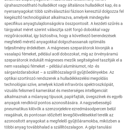
újrahasznosítható hulladékot vagy általános hulladékot kap, és a
nyersanyagokat több szétválasztási fázison keresztül dolgozza fel
kiegészítő technológiákat alkalmazva, amelyek mindegyike
specifikus anyagtulajdonságokra összpontosít. A kezdeti szűrés a
tárgyakat méret szerint választja szét forgó dobokkal vagy
rezgőrácsokkal, így biztosítva, hogy a következő berendezések
megfelelő méretű anyagokkal dolgozhassanak optimális
teljesítmény érdekében. A mágneses szeparátorok kivonják a
vasalapú fémeket, például acél dobozokat, míg az örvényáramú
szeparátorok indukált mágneses mezők segítségével taszítják el a
nem vasalapú fémeket – például alumíniumot, réz- és
sárgarézdarabokat – a szállítószalagról gyűjtőedényekbe. Az
optikai szortírozó rendszerek a hulladékkezelési megoldás
technológiai szíve, amelyek közeli infravörös spektroszkópiát,
vizuális felismerő kamerákat és mesterséges intelligenciát
alkalmaznak a műanyag típusok, papírfajták, üvegszínek és egyéb
anyagok rendkívül pontos azonosítására. A nagysebességű
pneumatikus kilövők a szenzorjelekre ezredmásodpercen belül
reagálnak, és pontosan időzített levegőlövellésekkel terelik az
azonosított anyagokat a megfelelő gyűjtőáramokba, miközben a
többi anyag továbbhalad a szállítószalagon. A gépi tanulási