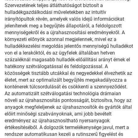
Szervezetének teljes átláthatóságot biztosít a
hulladékgazdálkodási műveletekben az intuitív
irányítópultok révén, amelyek valós idejű információkat
jelenítenek meg a begyűjtés állapotáról, a feldolgozott
mennyiségekről és a újrahasznosítási eredményekről. A
környezeti előnyök azonnal megjelennek, mivel ez a
hulladékkezelési megoldás jelentős mennyiségű hulladékot
von el a lerakóktól, és az ügyfelek általában hetven
százaléknál magasabb hulladék-előállítási arányt érnek el
hatékony szétválogatással és feldolgozással. A
közösségek tisztább utcákkal és negyedekkel élvezhetik az
életet, mert az optimalizált begyűjtés megakadályozza a
konténerek túlcsordulását és csökkenti a szennyeződést.
Az automatizált szétválogatási technológia drámaian
növeli az újrahasznosítás pontosságát, biztosítva, hogy az
anyagok megfeleljenek az újrahasznosítók és gyártók által
előírt minőségi szabványoknak, ami jobb bevételt
eredményez az újrahasznosítható nyersanyagok
értékesítéséből. A dolgozók termelékenysége javul, mert a
rendszer automatikusan kezeli a rutinszerű figyelést és