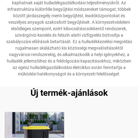
kaphatnak saját hulladékgazdálkodási teljesítményükről. Az
infrastruktúra különféle begyűjtési módszereket támogat, többek
között járdaszegély menti begyűjtést, leadóközpontokat és
veszélyes anyagok szakosított begyűjtését. A környezetvédelem
elsődleges szempont, ezért kibocsátáscsökkentő rendszerek,
szivárgóvíz-kezelés és felszín alatti vízfigyelés biztosítja a
szabályozási előírások betartását. Ez a hulladékkezelési megoldás
rugalmasan skálázható kis közösségi megvalósításoktól
nagyvárosi rendszerekig, és alkalmazkodik a helyi igényekhez, a
hulladék jellemzőihez és a feldolgozási kapacitásokhoz, miközben
az egész hulladékgazdálkodási életciklus során fenntartja a
működési hatékonyságot és a környezeti felelősséget.
Új termék-ajánlások