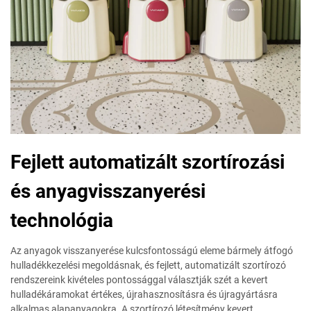
Fejlett automatizált szortírozási
és anyagvisszanyerési
technológia
Az anyagok visszanyerése kulcsfontosságú eleme bármely átfogó
hulladékkezelési megoldásnak, és fejlett, automatizált szortírozó
rendszereink kivételes pontossággal választják szét a kevert
hulladékáramokat értékes, újrahasznosításra és újragyártásra
alkalmas alapanyagokra. A szortírozó létesítmény kevert