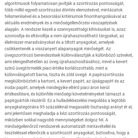
algoritmusok folyamatosan javítják a szortírozás pontosságát,
több millió egyedi szortírozási döntés elemzésével, mintázatok
felismerésével és a besorolási kritériumok finomhangolásával az
aktuális eredmények és a minőségellenőrzési visszajelzések
alapján. A rendszer kezeli a szennyezettségi kihívásokat is, azaz
azonosítja és eltávolítja a nem újrahasznosítható tárgyakat, az
élelmiszer-maradványokat és a tiltott anyagokat, amelyek
csökkentenék a visszanyert alapanyagok minőségét. Az
üvegszortírozó berendezések különválasztják a különböző színeket,
ami elengedhetetlen az üveg újrahasznosításához, mivel a kevert
színű üvegtörmelék piaci értéke korlátozottabb, mint a
különválogatott barna, tiszta és zöld üvegé. A papírszortírozás
megkülönbözteti a kartont, a kevert papírt, az újságpapírt és az
irodai papírt, amelyek mindegyike eltérő piaci áron kerül
értékesítésre, és különféle minőségi követelményeket támaszt a
papírgyártók részéről. Ez a hulladékkezelési megoldás a legtöbb
anyagkategóriára 95 százaléknál magasabb tisztasági arányt ér el,
ami jelentősen meghaladja a kézi szortírozás pontosságát,
miközben sokkal nagyobb mennyiségeket dolgoz fel. A
minőségellenőrző rendszerek automatizált mintavétellel és
teszteléssel ellenőrzik a szortírozott anyagokat, biztosítva, hogy a