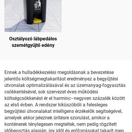
Osztályozó lábpedálos
szemétgyűjtő edény
Ennek a hulladékkezelési megoldásnak a bevezetése
jelentős költségmegtakarítást eredményez a begyűjtési
útvonalak optimalizálásával és az üzemanyag-fogyasztás
csökkentésével, sok szervezet éves működési
költségcsökkenést ér el harminc–negyven százalék között
az első évben. A rendszer kiküszöböli a felesleges
begyűjtési útvonalakat intelligens érzékelők segítségével,
amelyek akkor jeleznek ürítésre szorulást, amikor a
konténerek ténylegesen megteltek, nem pedig rögzített
időbeosztás alapján, így időt és erőforrásokat takarít meg.