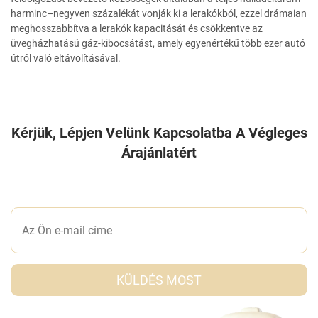
harminc–negyven százalékát vonják ki a lerakókból, ezzel drámaian
meghosszabbítva a lerakók kapacitását és csökkentve az
üvegházhatású gáz-kibocsátást, amely egyenértékű több ezer autó
útról való eltávolításával.
Kérjük, Lépjen Velünk Kapcsolatba A Végleges
Árajánlatért
ÍRJON NEKÜNK EGY ÜZENETET
KÜLDÉS MOST