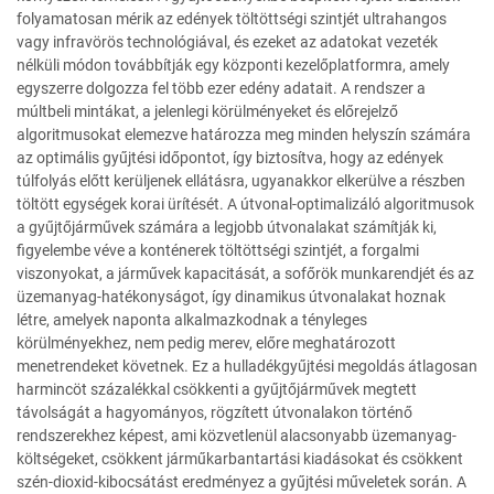
folyamatosan mérik az edények töltöttségi szintjét ultrahangos
vagy infravörös technológiával, és ezeket az adatokat vezeték
nélküli módon továbbítják egy központi kezelőplatformra, amely
egyszerre dolgozza fel több ezer edény adatait. A rendszer a
múltbeli mintákat, a jelenlegi körülményeket és előrejelző
algoritmusokat elemezve határozza meg minden helyszín számára
az optimális gyűjtési időpontot, így biztosítva, hogy az edények
túlfolyás előtt kerüljenek ellátásra, ugyanakkor elkerülve a részben
töltött egységek korai ürítését. A útvonal-optimalizáló algoritmusok
a gyűjtőjárművek számára a legjobb útvonalakat számítják ki,
figyelembe véve a konténerek töltöttségi szintjét, a forgalmi
viszonyokat, a járművek kapacitását, a sofőrök munkarendjét és az
üzemanyag-hatékonyságot, így dinamikus útvonalakat hoznak
létre, amelyek naponta alkalmazkodnak a tényleges
körülményekhez, nem pedig merev, előre meghatározott
menetrendeket követnek. Ez a hulladékgyűjtési megoldás átlagosan
harmincöt százalékkal csökkenti a gyűjtőjárművek megtett
távolságát a hagyományos, rögzített útvonalakon történő
rendszerekhez képest, ami közvetlenül alacsonyabb üzemanyag-
költségeket, csökkent járműkarbantartási kiadásokat és csökkent
szén-dioxid-kibocsátást eredményez a gyűjtési műveletek során. A