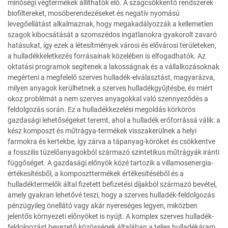
minőségi végtermékek állíthatók elő. A szagcsökkentő rendszerek
biofiltereket, mosóberendezéseket és negatív nyomású
levegőellátást alkalmaznak, hogy megakadályozzák a kellemetlen
szagok kibocsátását a szomszédos ingatlanokra gyakorolt zavaró
hatásukat, így ezek a létesítmények városi és elővárosi területeken,
a hulladékkeletkezés forrásainak közelében is elfogadhatók. Az
oktatási programok segítenek a lakosságnak és a vállalkozásoknak
megérteni a megfelelő szerves hulladék-elválasztást, magyarázva,
milyen anyagok kerülhetnek a szerves hulladékgyűjtésbe, és miért
okoz problémát a nem szerves anyagokkal való szennyeződés a
feldolgozás során. Ez a hulladékkezelési megoldás körkörös
gazdasági lehetőségeket teremt, ahol a hulladék erőforrássá válik: a
kész komposzt és műtrágya-termékek visszakerülnek a helyi
farmokra és kertekbe, így zárva a tápanyag-köröket és csökkentve
a fosszilis tüzelőanyagokból származó szintetikus műtrágyák iránti
függőséget. A gazdasági előnyök közé tartozik a villamosenergia-
értékesítésből, a komposzttermékek értékesítéséből és a
hulladéktermelők által fizetett befizetési díjakból származó bevétel,
amely gyakran lehetővé teszi, hogy a szerves hulladék-feldolgozás
pénzügyileg önellátó vagy akár nyereséges legyen, miközben
jelentős környezeti előnyöket is nyújt. A komplex szerves hulladék-
feldolgozást bevezető közösségek általában a teljes hulladékáram