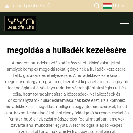
[email protected]
HU
megoldás a hulladék kezelésére
A modern hulladékgazdálkodás összetett kihívásokat jelent,
amelyek komplex megoldásokat igényelnek a hulladék kezelésére,
feldolgozására és elhelyezésére. A hulladékkezelésre kínált
megoldásunk egy integrált megközelítést képvisel, amely a legújabb
technológiákat ötvözi gyakorlatias végrehajtási stratégiákkal, és
célja, hogy forradalmasítsa a közösségek, vállalkozások és
önkormányzatok hulladékáramlásainak kezelését. Ez a komplex
hulladékkezelési megoldás intelligens begyűjtő rendszereket, fejlett
szortírozási technológiákat, hatékony feldolgozó berendezéseket és
fenntartható elhelyezési módszereket foglal magában, amelyek
zavartalanul működnek együtt. A technológiai alap IoT-képes
érzékelőket tartalmaz, amelyek a begyűjtő konténerek