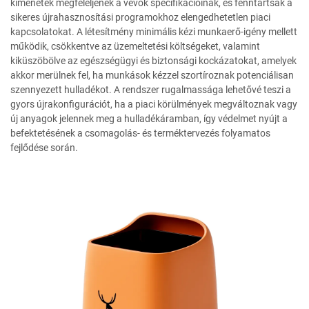
kimenetek megfeleljenek a vevők specifikációinak, és fenntartsák a
sikeres újrahasznosítási programokhoz elengedhetetlen piaci
kapcsolatokat. A létesítmény minimális kézi munkaerő-igény mellett
működik, csökkentve az üzemeltetési költségeket, valamint
kiküszöbölve az egészségügyi és biztonsági kockázatokat, amelyek
akkor merülnek fel, ha munkások kézzel szortíroznak potenciálisan
szennyezett hulladékot. A rendszer rugalmassága lehetővé teszi a
gyors újrakonfigurációt, ha a piaci körülmények megváltoznak vagy
új anyagok jelennek meg a hulladékáramban, így védelmet nyújt a
befektetésének a csomagolás- és terméktervezés folyamatos
fejlődése során.