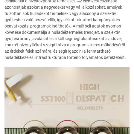
csökkentik a hívóközpontok terhelését. Az elemzési eszközök
azonosítják azokat a negyedeket vagy vállalkozásokat, amelyek
túlzottan sok hulladékot termelnek vagy alacsony a szelektív
gyűjtésben való részvételük, így célzott oktatási kampányok és
beavatkozási programok indíthatók. A múltbeli adatok nyomon
követése dokumentálja a hulladéktermelés trendjeit, a szelektív
gyűjtési arány javulását és a költségmegtakarításokat az idővel,
konkrét bizonyítékot szolgáltatva a program sikeres működéséről
az érdekelt felek számára, és segít igazolni a fenntartható
hulladékkezelési infrastruktúrába történő folyamatos befektetést.