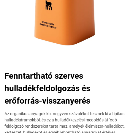
Fenntartható szerves
hulladékfeldolgozás és
erőforrás-visszanyerés
Az organikus anyagok kb. negyven százalékot tesznek ki a tipikus
hulladékáramokból, és ez a hulladékkezelési megoldás átfogó
feldolgozó rendszereket tartalmaz, amelyek élelmiszer-hulladékot,
kertészeti hulladékot és egyéb lebontható anyagokat értékes