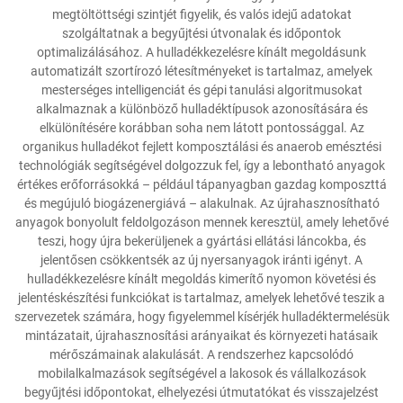
megtöltöttségi szintjét figyelik, és valós idejű adatokat
szolgáltatnak a begyűjtési útvonalak és időpontok
optimalizálásához. A hulladékkezelésre kínált megoldásunk
automatizált szortírozó létesítményeket is tartalmaz, amelyek
mesterséges intelligenciát és gépi tanulási algoritmusokat
alkalmaznak a különböző hulladéktípusok azonosítására és
elkülönítésére korábban soha nem látott pontossággal. Az
organikus hulladékot fejlett komposztálási és anaerob emésztési
technológiák segítségével dolgozzuk fel, így a lebontható anyagok
értékes erőforrásokká – például tápanyagban gazdag komposzttá
és megújuló biogázenergiává – alakulnak. Az újrahasznosítható
anyagok bonyolult feldolgozáson mennek keresztül, amely lehetővé
teszi, hogy újra bekerüljenek a gyártási ellátási láncokba, és
jelentősen csökkentsék az új nyersanyagok iránti igényt. A
hulladékkezelésre kínált megoldás kimerítő nyomon követési és
jelentéskészítési funkciókat is tartalmaz, amelyek lehetővé teszik a
szervezetek számára, hogy figyelemmel kísérjék hulladéktermelésük
mintázatait, újrahasznosítási arányaikat és környezeti hatásaik
mérőszámainak alakulását. A rendszerhez kapcsolódó
mobilalkalmazások segítségével a lakosok és vállalkozások
begyűjtési időpontokat, elhelyezési útmutatókat és visszajelzést