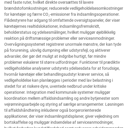
med faste ruter, hvilket direkte oversættes til lavere
brændstofomkostninger, reducerede vedligeholdelsesomkostninger
for køretøjer og færre CO₂-emissioner fra indsamlingsoperationer.
Flådestyrere har adgang til omfattende oversigtspaneler, der viser
køretøjernes realtidslokationer, indsamlingsfremskridt,
beholderstatus og ydelsesmålinger, hvilket muliggør øjeblikkelig
reaktion på driftsmæssige problemer eller serviceanmodninger.
Overvågningssystemet registrerer unormale mønstre, der kan tyde
på forurening, ulovlig dumpning eller udstyrsfejl, og aktiverer
advarsler, der gør det muligt at indgribe hurtigt, før mindre
problemer eskalerer til større udfordringer. Funktioner til prædiktiv
vedligeholdelse analyserer udstyrets ydelsesdata for at forudsige,
hvornår køretøjer eller behandlingsudstyr kræver service, så
vedligeholdelse kan planlægges i perioder med lav belastning i
stedet for at risikere dyre, uventede nedbrud under kritiske
operationer. Integration med kommunale systemer muliggør
koordination mellem affaldsindsamling og andre bytjenester som
vejrømningsarbejde og styring af særlige arrangementer. Løsningen
til affaldshåndtering inkluderer også borgerorienterede
applikationer, der viser indsamlingstidsplaner, giver vejledning om
bortskaffelse og muliggør indsendelse af serviceanmodninger,