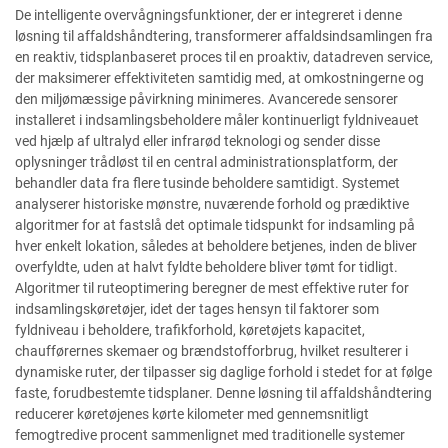
De intelligente overvågningsfunktioner, der er integreret i denne
løsning til affaldshåndtering, transformerer affaldsindsamlingen fra
en reaktiv, tidsplanbaseret proces til en proaktiv, datadreven service,
der maksimerer effektiviteten samtidig med, at omkostningerne og
den miljømæssige påvirkning minimeres. Avancerede sensorer
installeret i indsamlingsbeholdere måler kontinuerligt fyldniveauet
ved hjælp af ultralyd eller infrarød teknologi og sender disse
oplysninger trådløst til en central administrationsplatform, der
behandler data fra flere tusinde beholdere samtidigt. Systemet
analyserer historiske mønstre, nuværende forhold og prædiktive
algoritmer for at fastslå det optimale tidspunkt for indsamling på
hver enkelt lokation, således at beholdere betjenes, inden de bliver
overfyldte, uden at halvt fyldte beholdere bliver tømt for tidligt.
Algoritmer til ruteoptimering beregner de mest effektive ruter for
indsamlingskøretøjer, idet der tages hensyn til faktorer som
fyldniveau i beholdere, trafikforhold, køretøjets kapacitet,
chaufførernes skemaer og brændstofforbrug, hvilket resulterer i
dynamiske ruter, der tilpasser sig daglige forhold i stedet for at følge
faste, forudbestemte tidsplaner. Denne løsning til affaldshåndtering
reducerer køretøjenes kørte kilometer med gennemsnitligt
femogtredive procent sammenlignet med traditionelle systemer