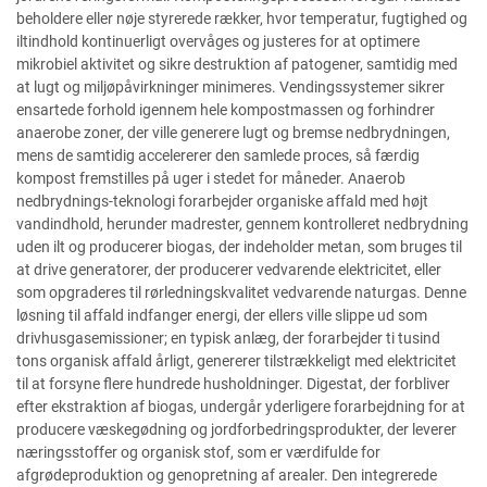
beholdere eller nøje styrerede rækker, hvor temperatur, fugtighed og
iltindhold kontinuerligt overvåges og justeres for at optimere
mikrobiel aktivitet og sikre destruktion af patogener, samtidig med
at lugt og miljøpåvirkninger minimeres. Vendingssystemer sikrer
ensartede forhold igennem hele kompostmassen og forhindrer
anaerobe zoner, der ville generere lugt og bremse nedbrydningen,
mens de samtidig accelererer den samlede proces, så færdig
kompost fremstilles på uger i stedet for måneder. Anaerob
nedbrydnings-teknologi forarbejder organiske affald med højt
vandindhold, herunder madrester, gennem kontrolleret nedbrydning
uden ilt og producerer biogas, der indeholder metan, som bruges til
at drive generatorer, der producerer vedvarende elektricitet, eller
som opgraderes til rørledningskvalitet vedvarende naturgas. Denne
løsning til affald indfanger energi, der ellers ville slippe ud som
drivhusgasemissioner; en typisk anlæg, der forarbejder ti tusind
tons organisk affald årligt, genererer tilstrækkeligt med elektricitet
til at forsyne flere hundrede husholdninger. Digestat, der forbliver
efter ekstraktion af biogas, undergår yderligere forarbejdning for at
producere væskegødning og jordforbedringsprodukter, der leverer
næringsstoffer og organisk stof, som er værdifulde for
afgrødeproduktion og genopretning af arealer. Den integrerede