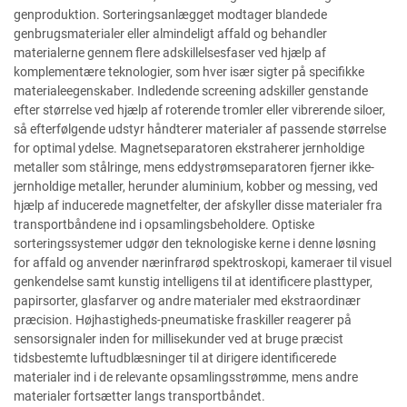
genproduktion. Sorteringsanlægget modtager blandede
genbrugsmaterialer eller almindeligt affald og behandler
materialerne gennem flere adskillelsesfaser ved hjælp af
komplementære teknologier, som hver især sigter på specifikke
materialeegenskaber. Indledende screening adskiller genstande
efter størrelse ved hjælp af roterende tromler eller vibrerende siloer,
så efterfølgende udstyr håndterer materialer af passende størrelse
for optimal ydelse. Magnetseparatoren ekstraherer jernholdige
metaller som stålringe, mens eddystrømseparatoren fjerner ikke-
jernholdige metaller, herunder aluminium, kobber og messing, ved
hjælp af inducerede magnetfelter, der afskyller disse materialer fra
transportbåndene ind i opsamlingsbeholdere. Optiske
sorteringssystemer udgør den teknologiske kerne i denne løsning
for affald og anvender nærinfrarød spektroskopi, kameraer til visuel
genkendelse samt kunstig intelligens til at identificere plasttyper,
papirsorter, glasfarver og andre materialer med ekstraordinær
præcision. Højhastigheds-pneumatiske fraskiller reagerer på
sensorsignaler inden for millisekunder ved at bruge præcist
tidsbestemte luftudblæsninger til at dirigere identificerede
materialer ind i de relevante opsamlingsstrømme, mens andre
materialer fortsætter langs transportbåndet.