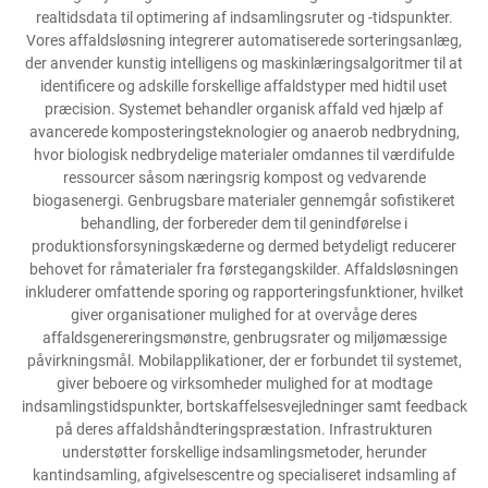
realtidsdata til optimering af indsamlingsruter og -tidspunkter.
Vores affaldsløsning integrerer automatiserede sorteringsanlæg,
der anvender kunstig intelligens og maskinlæringsalgoritmer til at
identificere og adskille forskellige affaldstyper med hidtil uset
præcision. Systemet behandler organisk affald ved hjælp af
avancerede komposteringsteknologier og anaerob nedbrydning,
hvor biologisk nedbrydelige materialer omdannes til værdifulde
ressourcer såsom næringsrig kompost og vedvarende
biogasenergi. Genbrugsbare materialer gennemgår sofistikeret
behandling, der forbereder dem til genindførelse i
produktionsforsyningskæderne og dermed betydeligt reducerer
behovet for råmaterialer fra førstegangskilder. Affaldsløsningen
inkluderer omfattende sporing og rapporteringsfunktioner, hvilket
giver organisationer mulighed for at overvåge deres
affaldsgenereringsmønstre, genbrugsrater og miljømæssige
påvirkningsmål. Mobilapplikationer, der er forbundet til systemet,
giver beboere og virksomheder mulighed for at modtage
indsamlingstidspunkter, bortskaffelsesvejledninger samt feedback
på deres affaldshåndteringspræstation. Infrastrukturen
understøtter forskellige indsamlingsmetoder, herunder
kantindsamling, afgivelsescentre og specialiseret indsamling af