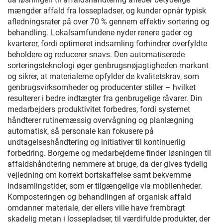
mængder affald fra lossepladser, og kunder opnår typisk
afledningsrater på over 70 % gennem effektiv sortering og
behandling. Lokalsamfundene nyder renere gader og
kvarterer, fordi optimeret indsamling forhindrer overfyldte
beholdere og reducerer snavs. Den automatiserede
sorteringsteknologi øger genbrugsnøjagtigheden markant
og sikrer, at materialerne opfylder de kvalitetskrav, som
genbrugsvirksomheder og producenter stiller – hvilket
resulterer i bedre indtægter fra genbrugelige råvarer. Din
medarbejders produktivitet forbedres, fordi systemet
håndterer rutinemæssig overvågning og planlægning
automatisk, så personale kan fokusere på
undtagelseshåndtering og initiativer til kontinuerlig
forbedring. Borgerne og medarbejderne finder løsningen til
affaldshåndtering nemmere at bruge, da der gives tydelig
vejledning om korrekt bortskaffelse samt bekvemme
indsamlingstider, som er tilgængelige via mobilenheder.
Komposteringen og behandlingen af organisk affald
omdanner materiale, der ellers ville have frembragt
skadelig metan i lossepladser, til værdifulde produkter, der