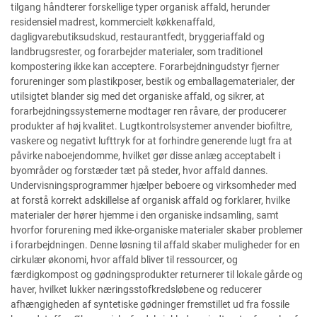
tilgang håndterer forskellige typer organisk affald, herunder
residensiel madrest, kommercielt køkkenaffald,
dagligvarebutiksudskud, restaurantfedt, bryggeriaffald og
landbrugsrester, og forarbejder materialer, som traditionel
kompostering ikke kan acceptere. Forarbejdningudstyr fjerner
forureninger som plastikposer, bestik og emballagematerialer, der
utilsigtet blander sig med det organiske affald, og sikrer, at
forarbejdningssystemerne modtager ren råvare, der producerer
produkter af høj kvalitet. Lugtkontrolsystemer anvender biofiltre,
vaskere og negativt lufttryk for at forhindre generende lugt fra at
påvirke naboejendomme, hvilket gør disse anlæg acceptabelt i
byområder og forstæder tæt på steder, hvor affald dannes.
Undervisningsprogrammer hjælper beboere og virksomheder med
at forstå korrekt adskillelse af organisk affald og forklarer, hvilke
materialer der hører hjemme i den organiske indsamling, samt
hvorfor forurening med ikke-organiske materialer skaber problemer
i forarbejdningen. Denne løsning til affald skaber muligheder for en
cirkulær økonomi, hvor affald bliver til ressourcer, og
færdigkompost og gødningsprodukter returnerer til lokale gårde og
haver, hvilket lukker næringsstofkredsløbene og reducerer
afhængigheden af syntetiske gødninger fremstillet ud fra fossile