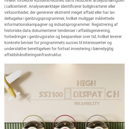
hvilket forbedrer kundetilfredshed samt reducerer arbejdsmængden
i callcenteret. Analyseværktøjer identificerer boligkvarterer eller
virksomheder, der genererer ekstremt meget affald eller har lav
deltagelse i genbrugsprogrammer, hvilket muliggør målrettede
informationskampagner og indsatsprogrammer. Registrering af
historiske data dokumenterer tendenser i affaldsgenerering,
forbedringer i genbrugsrater og besparelser over tid, hvilket leverer
konkrete beviser for programmets succes til interessenter og
understøtter berettigelsen for fortsat investering i bæredygtig
affaldshåndteringsinfrastruktur.