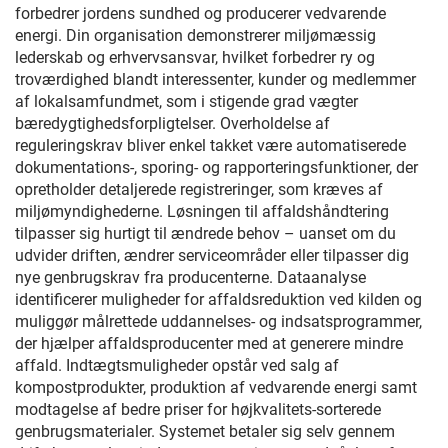
forbedrer jordens sundhed og producerer vedvarende
energi. Din organisation demonstrerer miljømæssig
lederskab og erhvervsansvar, hvilket forbedrer ry og
troværdighed blandt interessenter, kunder og medlemmer
af lokalsamfundmet, som i stigende grad vægter
bæredygtighedsforpligtelser. Overholdelse af
reguleringskrav bliver enkel takket være automatiserede
dokumentations-, sporing- og rapporteringsfunktioner, der
opretholder detaljerede registreringer, som kræves af
miljømyndighederne. Løsningen til affaldshåndtering
tilpasser sig hurtigt til ændrede behov – uanset om du
udvider driften, ændrer serviceområder eller tilpasser dig
nye genbrugskrav fra producenterne. Dataanalyse
identificerer muligheder for affaldsreduktion ved kilden og
muliggør målrettede uddannelses- og indsatsprogrammer,
der hjælper affaldsproducenter med at generere mindre
affald. Indtægtsmuligheder opstår ved salg af
kompostprodukter, produktion af vedvarende energi samt
modtagelse af bedre priser for højkvalitets-sorterede
genbrugsmaterialer. Systemet betaler sig selv gennem