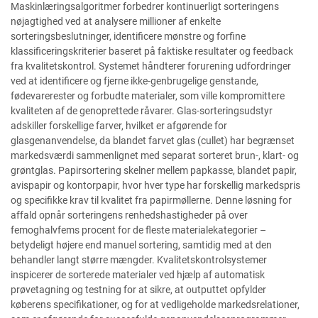
Maskinlæringsalgoritmer forbedrer kontinuerligt sorteringens
nøjagtighed ved at analysere millioner af enkelte
sorteringsbeslutninger, identificere mønstre og forfine
klassificeringskriterier baseret på faktiske resultater og feedback
fra kvalitetskontrol. Systemet håndterer forurening udfordringer
ved at identificere og fjerne ikke-genbrugelige genstande,
fødevarerester og forbudte materialer, som ville kompromittere
kvaliteten af de genoprettede råvarer. Glas-sorteringsudstyr
adskiller forskellige farver, hvilket er afgørende for
glasgenanvendelse, da blandet farvet glas (cullet) har begrænset
markedsværdi sammenlignet med separat sorteret brun-, klart- og
grøntglas. Papirsortering skelner mellem papkasse, blandet papir,
avispapir og kontorpapir, hvor hver type har forskellig markedspris
og specifikke krav til kvalitet fra papirmøllerne. Denne løsning for
affald opnår sorteringens renhedshastigheder på over
femoghalvfems procent for de fleste materialekategorier –
betydeligt højere end manuel sortering, samtidig med at den
behandler langt større mængder. Kvalitetskontrolsystemer
inspicerer de sorterede materialer ved hjælp af automatisk
prøvetagning og testning for at sikre, at outputtet opfylder
køberens specifikationer, og for at vedligeholde markedsrelationer,