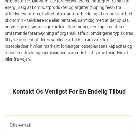
brændstoffer. Økonomiske fordele inkluderer indtægter fra salg af
energi, salg af kompostprodukter og afgifter (tipping fees) fra
affaldsgeneratorer, hvilket ofte gør forarbejdning af organisk affald
økonomisk selvbærende eller rentabel, samtidig med at der opnås
betydelige miljømæssige fordele. Kommuner, der implementerer
omfattende forarbejdning af organisk affald, omdirigerer typisk tres
til fyrre procent af deres samlede affaldsstrøm væk fra
lossepladser, hvilket markant forlænger lossepladsens kapacitet og
reducerer drivhusgasemissioner svarende til at fjerne tusindvis af
biler fra vejen.
Kontakt Os Venligst For En Endelig Tilbud
LAD OS ET BESKED