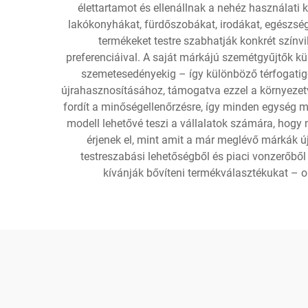
élettartamot és ellenállnak a nehéz használati
lakókonyhákat, fürdőszobákat, irodákat, egészségü
termékeket testre szabhatják konkrét szín
preferenciáival. A saját márkájú szemétgyűjtők kü
szemetesedényekig – így különböző térfogatigén
újrahasznosításához, támogatva ezzel a környezet
fordít a minőségellenőrzésre, így minden egység m
modell lehetővé teszi a vállalatok számára, hog
érjenek el, mint amit a már meglévő márkák új
testreszabási lehetőségből és piaci vonzerőbő
kívánják bővíteni termékválasztékukat – o