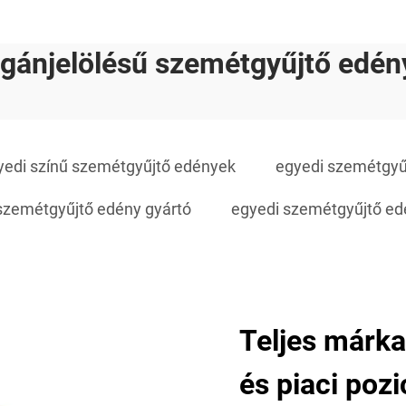
gánjelölésű szemétgyűjtő edén
yedi színű szemétgyűjtő edények
egyedi szemétgyű
szemétgyűjtő edény gyártó
egyedi szemétgyűjtő ed
Teljes márk
és piaci pozi