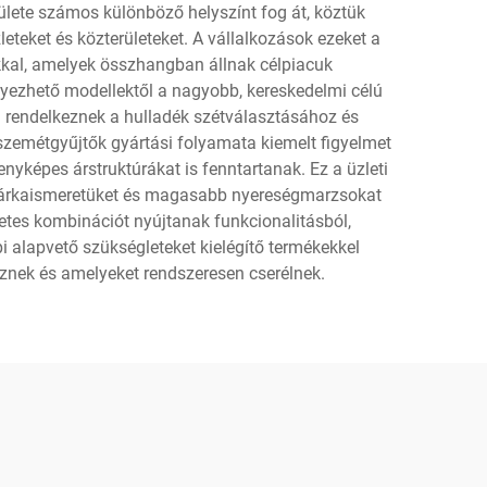
ülete számos különböző helyszínt fog át, köztük
eteket és közterületeket. A vállalkozások ezeket a
kkal, amelyek összhangban állnak célpiacuk
elyezhető modellektől a nagyobb, kereskedelmi célú
el rendelkeznek a hulladék szétválasztásához és
zemétgyűjtők gyártási folyamata kiemelt figyelmet
yképes árstruktúrákat is fenntartanak. Ez a üzleti
k márkaismeretüket és magasabb nyereségmarzsokat
letes kombinációt nyújtanak funkcionalitásból,
 alapvető szükségleteket kielégítő termékekkel
eznek és amelyeket rendszeresen cserélnek.