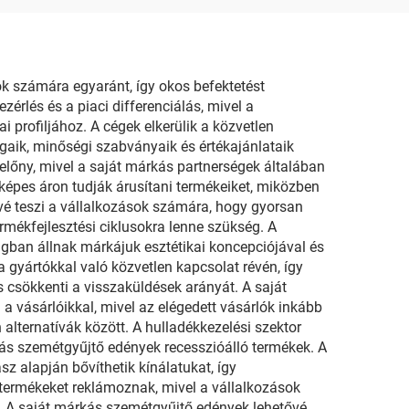
k számára egyaránt, így okos befektetést
rlés és a piaci differenciálás, mivel a
i profiljához. A cégek elkerülik a közvetlen
aik, minőségi szabványaik és értékajánlataik
előny, mivel a saját márkás partnerségek általában
épes áron tudják árusítani termékeiket, miközben
vé teszi a vállalkozások számára, hogy gyorsan
ermékfejlesztési ciklusokra lenne szükség. A
gban állnak márkájuk esztétikai koncepciójával és
a gyártókkal való közvetlen kapcsolat révén, így
 csökkenti a visszaküldések arányát. A saját
a vásárlóikkal, mivel az elégedett vásárlók inkább
alternatívák között. A hulladékkezelési szektor
árkás szemétgyűjtő edények recesszióálló termékek. A
z alapján bővíthetik kínálatukat, így
termékeket reklámoznak, mivel a vállalkozások
ül. A saját márkás szemétgyűjtő edények lehetővé