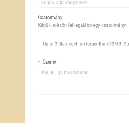
Csatolmány
Kérjük, töltsön fel legalább egy csatolmányt
Up to 3 files, each no larger than 30MB. Suppor
Üzenet