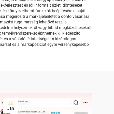
kfejlesztést és jól informált üzleti döntéseket
és környezetbarát funkciók beépítésére a saját
a megerősíti a márkajelenlétet a döntő vásárlási
lmazási rugalmasság lehetővé teszi a
skedelmi helyszínekről vagy hibrid megközelítésekről
 termékrendszereket építhetnek ki, kiegészítő
 és a vásárlói érintettséget. A kizárólagos
gmarzát és a márkapozíciót egyre versenyképesebb
22
Jan