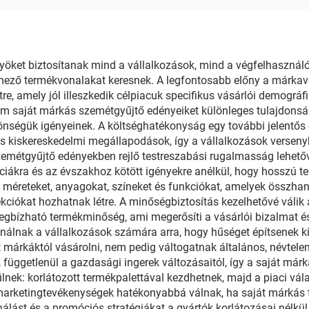
yöket biztosítanak mind a vállalkozások, mind a végfelhasználó
ező termékvonalakat keresnek. A legfontosabb előny a márkavezé
e, amely jól illeszkedik célpiacuk specifikus vásárlói demográfia
 saját márkás szemétgyűjtő edényeiket különleges tulajdonság
önségük igényeinek. A költséghatékonyság egy további jelentős 
 kiskereskedelmi megállapodások, így a vállalkozások versenyk
szemétgyűjtő edényekben rejlő testreszabási rugalmasság lehető
nciákra és az évszakhoz kötött igényekre anélkül, hogy hosszú t
méreteket, anyagokat, színeket és funkciókat, amelyek összhan
kciókat hozhatnak létre. A minőségbiztosítás kezelhetővé válik 
egbízható termékminőség, ami megerősíti a vásárlói bizalmat és
álnak a vállalkozások számára arra, hogy hűséget építsenek ki 
márkáktól vásárolni, nem pedig váltogatnak általános, névtelen 
dó, függetlenül a gazdasági ingerek változásaitól, így a saját m
nek: korlátozott termékpalettával kezdhetnek, majd a piaci válas
 marketingtevékenységek hatékonyabbá válnak, ha saját márkás 
onálást és a promóciós stratégiákat a gyártók korlátozásai nélk