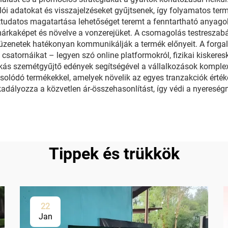
ói adatokat és visszajelzéseket gyűjtsenek, így folyamatos termé
udatos magatartása lehetőséget teremt a fenntartható anyagok 
árkaképet és növelve a vonzerejüket. A csomagolás testreszabás
s üzenetek hatékonyan kommunikálják a termék előnyeit. A forga
 csatornáikat – legyen szó online platformokról, fizikai kiskere
árkás szemétgyűjtő edények segítségével a vállalkozások komplex
csolódó termékekkel, amelyek növelik az egyes tranzakciók értékét
adályozza a közvetlen ár-összehasonlítást, így védi a nyeresé
Tippek és trükkök
22
Jan