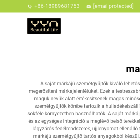
+86-18989681753
[email protected]
ma
A saját márkájú szemétgyűjtők kiváló lehetős
megerősíteni márkajelenlétüket. Ezek a testresza
maguk nevük alatt értékesítsenek magas minőségű
szemétgyűjtők körébe tartozik a hulladékelszállí
sokféle környezetben használhatók. A saját márkájú
és az egységes integráció a meglévő belső terekke
lágyzárós fedélrendszerek, ujjlenyomat-ellenálló
márkájú szemétgyűjtő tartós anyagokból készül,