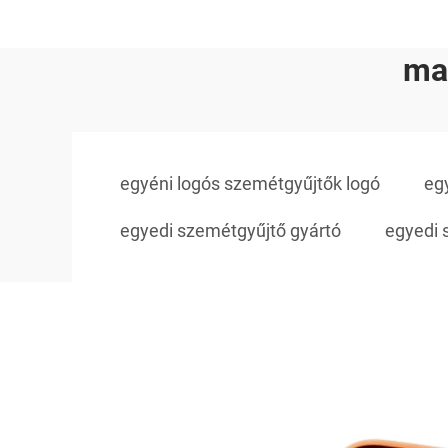
ma
egyéni logós szemétgyűjtők logó
eg
egyedi szemétgyűjtő gyártó
egyedi 