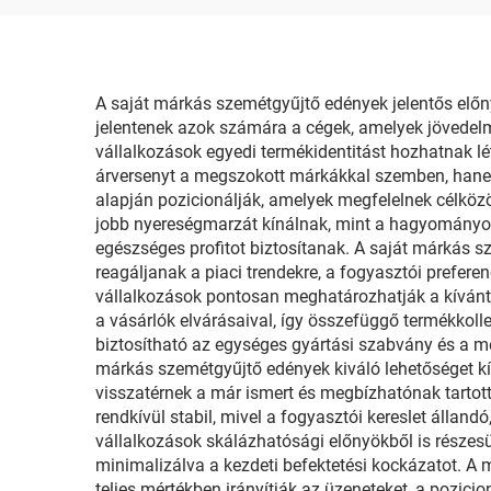
A saját márkás szemétgyűjtő edények jelentős előn
jelentenek azok számára a cégek, amelyek jövedelm
vállalkozások egyedi termékidentitást hozhatnak létr
árversenyt a megszokott márkákkal szemben, hanem
alapján pozicionálják, amelyek megfelelnek célköz
jobb nyereségmarzát kínálnak, mint a hagyományos
egészséges profitot biztosítanak. A saját márkás 
reagáljanak a piaci trendekre, a fogyasztói prefere
vállalkozások pontosan meghatározhatják a kívánt 
a vásárlók elvárásaival, így összefüggő termékkolle
biztosítható az egységes gyártási szabvány és a m
márkás szemétgyűjtő edények kiváló lehetőséget kín
visszatérnek a már ismert és megbízhatónak tartott 
rendkívül stabil, mivel a fogyasztói kereslet állan
vállalkozások skálázhatósági előnyökből is részesül
minimalizálva a kezdeti befektetési kockázatot. A
teljes mértékben irányítják az üzeneteket, a pozici