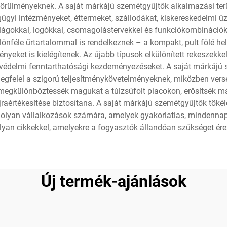
 körülményeknek. A saját márkájú szemétgyűjtők alkalmazási ter
gyi intézményeket, éttermeket, szállodákat, kiskereskedelmi üzl
világokkal, logókkal, csomagolástervekkel és funkciókombináció
lönféle űrtartalommal is rendelkeznek – a kompakt, pult fölé h
yeket is kielégítenek. Az újabb típusok elkülönített rekeszekk
védelmi fenntarthatósági kezdeményezéseket. A saját márkájú s
egfelel a szigorú teljesítménykövetelményeknek, miközben versen
y megkülönböztessék magukat a túlzsúfolt piacokon, erősítsé
raértékesítése biztosítana. A saját márkájú szemétgyűjtők töké
l olyan vállalkozások számára, amelyek gyakorlatias, mindennapi
lyan cikkekkel, amelyekre a fogyasztók állandóan szükséget ér
Új termék-ajánlások