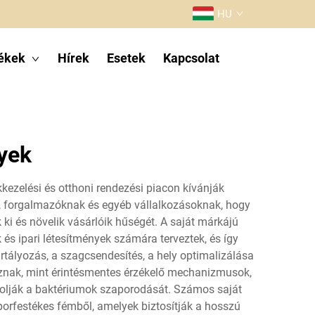
HU
ékek
Hírek
Esetek
Kapcsolat
yek
kezelési és otthoni rendezési piacon kívánják
k, forgalmazóknak és egyéb vállalkozásoknak, hogy
ki és növelik vásárlóik hűségét. A saját márkájú
 és ipari létesítmények számára terveztek, és így
rtályozás, a szagcsendesítés, a hely optimalizálása
maznak, mint érintésmentes érzékelő mechanizmusok,
gátolják a baktériumok szaporodását. Számos saját
orfestékes fémből, amelyek biztosítják a hosszú