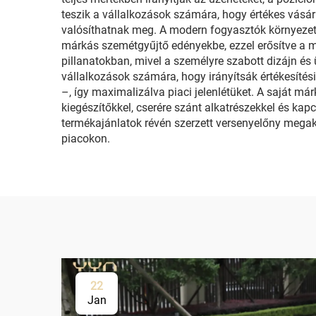
teszik a vállalkozások számára, hogy értékes vásárl
valósíthatnak meg. A modern fogyasztók környezett
márkás szemétgyűjtő edényekbe, ezzel erősítve a m
pillanatokban, mivel a személyre szabott dizájn é
vállalkozások számára, hogy irányítsák értékesítési
–, így maximalizálva piaci jelenlétüket. A saját m
kiegészítőkkel, cserére szánt alkatrészekkel és kap
termékajánlatok révén szerzett versenyelőny megak
piacokon.
22
Jan