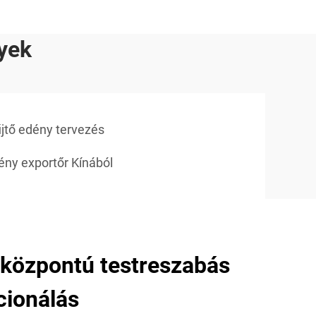
yek
jtő edény tervezés
ény exportőr Kínából
aközpontú testreszabás
cionálás