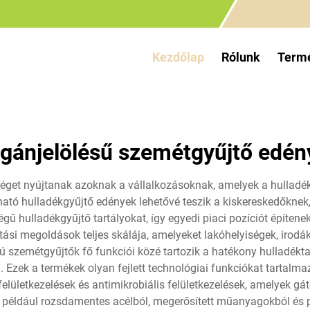
Kezdőlap
Rólunk
Term
gánjelölésű szemétgyűjtő edén
éget nyújtanak azoknak a vállalkozásoknak, amelyek a hulladék
bható hulladékgyűjtő edények lehetővé teszik a kiskereskedőkne
 hulladékgyűjtő tartályokat, így egyedi piaci pozíciót építenek 
tási megoldások teljes skálája, amelyeket lakóhelyiségek, irodák
 szemétgyűjtők fő funkciói közé tartozik a hatékony hulladékta
l. Ezek a termékek olyan fejlett technológiai funkciókat tartal
 felületkezelések és antimikrobiális felületkezelések, amelyek 
 például rozsdamentes acélból, megerősített műanyagokból és p