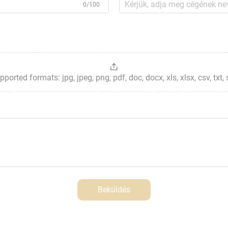
0/100
ted formats: jpg, jpeg, png, pdf, doc, docx, xls, xlsx, csv, txt, stp, 
Beküldés