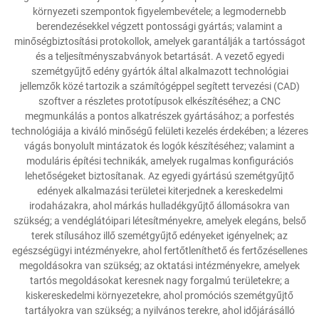
környezeti szempontok figyelembevétele; a legmodernebb
berendezésekkel végzett pontossági gyártás; valamint a
minőségbiztosítási protokollok, amelyek garantálják a tartósságot
és a teljesítményszabványok betartását. A vezető egyedi
szemétgyűjtő edény gyártók által alkalmazott technológiai
jellemzők közé tartozik a számítógéppel segített tervezési (CAD)
szoftver a részletes prototípusok elkészítéséhez; a CNC
megmunkálás a pontos alkatrészek gyártásához; a porfestés
technológiája a kiváló minőségű felületi kezelés érdekében; a lézeres
vágás bonyolult mintázatok és logók készítéséhez; valamint a
moduláris építési technikák, amelyek rugalmas konfigurációs
lehetőségeket biztosítanak. Az egyedi gyártású szemétgyűjtő
edények alkalmazási területei kiterjednek a kereskedelmi
irodaházakra, ahol márkás hulladékgyűjtő állomásokra van
szükség; a vendéglátóipari létesítményekre, amelyek elegáns, belső
terek stílusához illő szemétgyűjtő edényeket igényelnek; az
egészségügyi intézményekre, ahol fertőtleníthető és fertőzésellenes
megoldásokra van szükség; az oktatási intézményekre, amelyek
tartós megoldásokat keresnek nagy forgalmú területekre; a
kiskereskedelmi környezetekre, ahol promóciós szemétgyűjtő
tartályokra van szükség; a nyilvános terekre, ahol időjárásálló