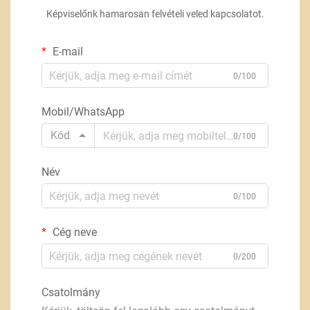
Képviselőnk hamarosan felvételi veled kapcsolatot.
E-mail
0/100
Mobil/WhatsApp
Kód
0/100
Név
0/100
Cég neve
0/200
Csatolmány