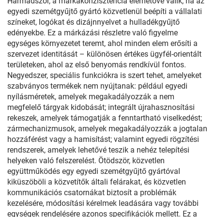
Harmadszor, a márkakonzisztencia elérhetővé válik, ha az
egyedi szemétgyűjtő gyártó közvetlenül beépíti a vállalati
színeket, logókat és dizájnnyelvet a hulladékgyűjtő
edényekbe. Ez a márkázási részletre való figyelme
egységes környezetet teremt, ahol minden elem erősíti a
szervezet identitását – különösen értékes ügyfél-orientált
területeken, ahol az első benyomás rendkívül fontos.
Negyedszer, speciális funkciókra is szert tehet, amelyeket
szabványos termékek nem nyújtanak: például egyedi
nyílásméretek, amelyek megakadályozzák a nem
megfelelő tárgyak kidobását; integrált újrahasznosítási
rekeszek, amelyek támogatják a fenntartható viselkedést;
zármechanizmusok, amelyek megakadályozzák a jogtalan
hozzáférést vagy a hamisítást; valamint egyedi rögzítési
rendszerek, amelyek lehetővé teszik a nehéz telepítési
helyeken való felszerelést. Ötödször, közvetlen
együttműködés egy egyedi szemétgyűjtő gyártóval
kiküszöböli a közvetítők általi felárakat, és közvetlen
kommunikációs csatornákat biztosít a problémák
kezelésére, módosítási kérelmek leadására vagy további
egységek rendelésére azonos specifikációk mellett. Ez a