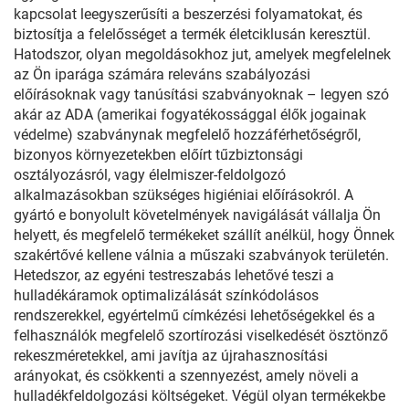
kapcsolat leegyszerűsíti a beszerzési folyamatokat, és
biztosítja a felelősséget a termék életciklusán keresztül.
Hatodszor, olyan megoldásokhoz jut, amelyek megfelelnek
az Ön iparága számára releváns szabályozási
előírásoknak vagy tanúsítási szabványoknak – legyen szó
akár az ADA (amerikai fogyatékossággal élők jogainak
védelme) szabványnak megfelelő hozzáférhetőségről,
bizonyos környezetekben előírt tűzbiztonsági
osztályozásról, vagy élelmiszer-feldolgozó
alkalmazásokban szükséges higiéniai előírásokról. A
gyártó e bonyolult követelmények navigálását vállalja Ön
helyett, és megfelelő termékeket szállít anélkül, hogy Önnek
szakértővé kellene válnia a műszaki szabványok területén.
Hetedszor, az egyéni testreszabás lehetővé teszi a
hulladékáramok optimalizálását színkódolásos
rendszerekkel, egyértelmű címkézési lehetőségekkel és a
felhasználók megfelelő szortírozási viselkedését ösztönző
rekeszméretekkel, ami javítja az újrahasznosítási
arányokat, és csökkenti a szennyezést, amely növeli a
hulladékfeldolgozási költségeket. Végül olyan termékekbe