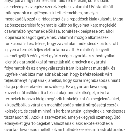
anyagok a nagy terhelés alatt álló területeken, korrózióálló
szerelvények az egész szerelvényben, valamint UV-stabilizált
műanyagok a napfénynek kitett elemekben, amelyek
megakadályozzák a ridegséget és a repedések kialakulását. Maga
az összeszerelési folyamat is különös figyelmet kap: megfelelő
csavarhúzó nyomaték előírása, tömítések beépítése ott, ahol
időjárásállóságot igényelnek, valamint mozgó alkatrészek
funkcionális tesztelése, hogy zavartalan működésük biztosított
legyen a termék teljes élettartama alatt. A minőségi egyedi
szemétgyűjtő edényeket gyártó cégek gyártási szabványaikat
jelentős garanciákkal támasztják alá, amelyek a gyártási
folyamatok és az anyagválasztás iránti bizalmat mutatják, és
ügyfeleiknek bizalmat adnak abban, hogy befektetéseik várt
teljesítményt nyújtanak, anélkül, hogy korai meghibásodás miatt
drága pótcserékre lenne szükség. Ez a gyártási kiválóság
közvetlenül csökkenti a teljes tulajdonosi költséget, mivel a
termékek hosszú ideig megőrzik funkciójukat és megjelenésüket,
kiküszöbölik a váratlan meghibásodás miatti sürgősségi cserék
költségeit, és csak minimális karbantartást igényelnek a rendszeres
tisztításon túl. Azok a szervezetek, amelyek egyedi szemétgyűjtő
edényeket gyártó cégeket választanak, akik elköteleződtek a
gyártási kiválóság mellett, olyan hulladékkezelési infrastruktúrához