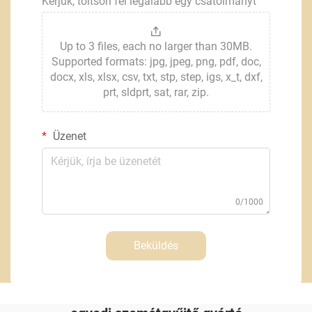
Kérjük, töltsön fel legalább egy csatolmányt
Up to 3 files, each no larger than 30MB.
Supported formats: jpg, jpeg, png, pdf, doc,
docx, xls, xlsx, csv, txt, stp, step, igs, x_t, dxf,
prt, sldprt, sat, rar, zip.
Üzenet
0/1000
Beküldés