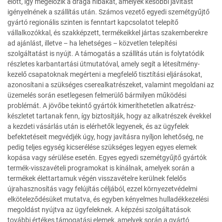
előtt, így megelőzik a drága hibákat, amelyek későbbi javítást
igényelnének a szállítás után. Számos vezető egyedi szemétgyűjtő
gyártó regionális szinten is fenntart kapcsolatot telepítő
vállalkozókkal, és szakképzett, termékeikkel jártas szakemberekre
ad ajánlást, illetve – ha lehetséges – közvetlen telepítési
szolgáltatást is nyújt. A támogatás a szállítás után is folytatódik
részletes karbantartási útmutatóval, amely segít a létesítmény-
kezelő csapatoknak megérteni a megfelelő tisztítási eljárásokat,
azonosítani a szükséges cserealkatrészeket, valamint megoldani az
üzemelés során esetlegesen felmerülő bármilyen működési
problémát. A jövőbe tekintő gyártók kimeríthetetlen alkatrész-
készletet tartanak fenn, így biztosítják, hogy az alkatrészek évekkel
a kezdeti vásárlás után is elérhetők legyenek, és az ügyfelek
befektetéseit megvédjék úgy, hogy javításra nyíljon lehetőség, ne
pedig teljes egység kicserélése szükséges legyen egyes elemek
kopása vagy sérülése esetén. Egyes egyedi szemétgyűjtő gyártók
termék-visszavételi programokat is kínálnak, amelyek során a
termékek élettartamuk végén visszavételre kerülnek felelős
újrahasznosítás vagy felújítás céljából, ezzel környezetvédelmi
elköteleződésüket mutatva, és egyben kényelmes hulladékkezelési
megoldást nyújtva az ügyfeleknek. A képzési szolgáltatások
további értékes támogatási elemek, amelyek során a gyártó