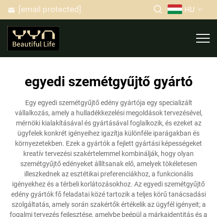
[email protected]
HU
egyedi szemétgyűjtő gyártó
Egy egyedi szemétgyűjtő edény gyártója egy specializált
vállalkozás, amely a hulladékkezelési megoldások tervezésével,
mérnöki kialakításával és gyártásával foglalkozik, és ezeket az
ügyfelek konkrét igényeihez igazítja különféle iparágakban és
környezetekben. Ezek a gyártók a fejlett gyártási képességeket
kreatív tervezési szakértelemmel kombinálják, hogy olyan
szemétgyűjtő edényeket állítsanak elő, amelyek tökéletesen
illeszkednek az esztétikai preferenciákhoz, a funkcionális
igényekhez és a térbeli korlátozásokhoz. Az egyedi szemétgyűjtő
edény gyártók fő feladatai közé tartozik a teljes körű tanácsadási
szolgáltatás, amely során szakértők értékelik az ügyfél igényeit; a
fogalmi tervezés fejlesztése, amelybe beépül a márkaidentitás és a