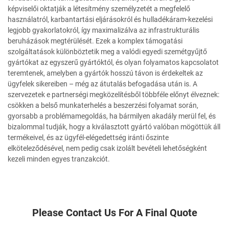
képviselői oktatják a létesítmény személyzetét a megfelelő
használatról, karbantartási eljárásokról és hulladékáram-kezelési
legjobb gyakorlatokról, így maximalizálva az infrastrukturális
beruházások megtérülését. Ezek a komplex támogatási
szolgáltatások különböztetik meg a valódi egyedi szemétgyűjtő
gyártókat az egyszerű gyártóktól, és olyan folyamatos kapcsolatot
teremtenek, amelyben a gyártók hosszú távon is érdekeltek az
ügyfelek sikereiben – még az átutalás befogadása után is. A
szervezetek e partnerségi megközelítésből többféle előnyt élveznek:
csökken a belső munkaterhelés a beszerzési folyamat során,
gyorsabb a problémamegoldás, ha bármilyen akadály merül fel, és
bizalommal tudják, hogy a kiválasztott gyártó valóban mögöttük áll
termékeivel, és az ügyfél-elégedettség iránti őszinte
elköteleződésével, nem pedig csak izolált bevételi lehetőségként
kezeli minden egyes tranzakciót.
Please Contact Us For A Final Quote