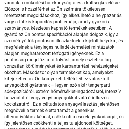
vannak a működési hatékonyságra és a költségkezelésre.
Először is hozzáférhet az Ön számára tökéletesen
méretezett megoldásokhoz, így elkerülhető a helypazarlás
vagy a túl kis kapacitás problémája, amely gyakori a
szabványos, készleten kapható termékek esetében. A
gyártó az Ön pontos specifikációi alapján dolgozik, így a
szemétgyűjtők pontosan illeszkednek a kijelölt helyekre, és
megfelelnek a tényleges hulladéktermelési mintázatok
alapján meghatározott térfogati igényeknek. Ez a
pontosság megelőzi a túlfolyást, amely esztétikailag
vonzatlan körülményeket és karbantartási nehézségeket
okozhat. Másodszor olyan termékeket kap, amelyeket
kifejezetten az Ön környezeti feltételeihez választott
anyagokból gyártanak – legyen szó akár tengerparti
sóexpozícióról, extrém hőmérséklet-ingadozásról, intenzív
használatról vagy vegyi anyagokkal való érintkezés
kockázatáról. Ez a céltudatos anyagválasztás jelentősen
megnöveli a termék élettartamát a generikus
alternatívákhoz képest, csökkenti a cserék gyakoriságát, és
így jelentősen csökkenti a teljes tulajdonosi költséget.