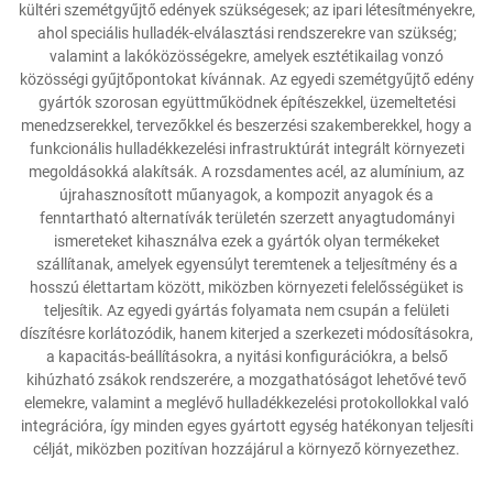
kültéri szemétgyűjtő edények szükségesek; az ipari létesítményekre,
ahol speciális hulladék-elválasztási rendszerekre van szükség;
valamint a lakóközösségekre, amelyek esztétikailag vonzó
közösségi gyűjtőpontokat kívánnak. Az egyedi szemétgyűjtő edény
gyártók szorosan együttműködnek építészekkel, üzemeltetési
menedzserekkel, tervezőkkel és beszerzési szakemberekkel, hogy a
funkcionális hulladékkezelési infrastruktúrát integrált környezeti
megoldásokká alakítsák. A rozsdamentes acél, az alumínium, az
újrahasznosított műanyagok, a kompozit anyagok és a
fenntartható alternatívák területén szerzett anyagtudományi
ismereteket kihasználva ezek a gyártók olyan termékeket
szállítanak, amelyek egyensúlyt teremtenek a teljesítmény és a
hosszú élettartam között, miközben környezeti felelősségüket is
teljesítik. Az egyedi gyártás folyamata nem csupán a felületi
díszítésre korlátozódik, hanem kiterjed a szerkezeti módosításokra,
a kapacitás-beállításokra, a nyitási konfigurációkra, a belső
kihúzható zsákok rendszerére, a mozgathatóságot lehetővé tevő
elemekre, valamint a meglévő hulladékkezelési protokollokkal való
integrációra, így minden egyes gyártott egység hatékonyan teljesíti
célját, miközben pozitívan hozzájárul a környező környezethez.