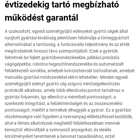
évtizedekig tartó megbízható
működést garantál
A szakosított, egyedi szemétgyűjtő edényeket gyártó cégek által
nyújtott gyártási kiválóság jelentősen felülmúlja a tömeggyártott
alternatívákat a tartósság, a funkcionális teljesítmény és az érték
megőrzésének hosszú távú szempontjából. Ezek a gyártók
fektetnek be fejlett gyártóberendezésekbe, például precíziós
vágógépekbe, robotos hegesztőrendszerekbe és automatizált
felületkezelő sorokba, amelyek konzisztenciát biztosítanak, amelyet
manuális gyártási módszerekkel elérni lehetetlen. Minden egyedi
szemétgyűjtő edényt gyártó cég szigorú minőségellenőrzési
protokollt alkalmaz, amely több ellenőrzési pontot tartalmaz a
gyártás folyamán, így ellenőrzi a méretbeli pontosságot, a
szerkezeti integritást, a felületminőséget és az összeszerelési
pontosságot, mielőtt a termékek elhagyják a gyárat. Ez a gyártási
részletességre való figyelem a nyersanyag-előkészítéssel kezdődik,
ahol a fémes alkatrészek megfelelő felületkezelésen mennek
keresztül: eltávolítják a szennyező anyagokat, és ideális
körülményeket teremtenek a bevonat tapadásához, ezzel