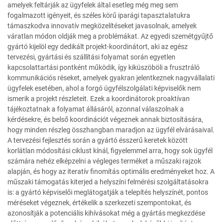
amelyek feltárják az ügyfelek által esetleg még meg sem
fogalmazott igényeit, és széles körű iparági tapasztalatukra
támaszkodva innovatív megközelítéseket javasolnak, amelyek
váratlan módon oldják meg a problémákat. Az egyedi szemétgyűjtő
gyártó kijelöl egy dedikált projekt-koordinátort, aki az egész
tervezési, gyártási és szállítási folyamat során egyetlen
kapcsolattartási pontként működik, így kiküszöböli a frusztráló
kommunikációs réseket, amelyek gyakran jelentkeznek nagyvállalati
ügyfelek esetében, ahol a forgó ügyfélszolgálati képviselők nem
ismerik a projekt részleteit. Ezek a koordinátorok proaktívan
tájékoztatnak a folyamat állásáról, azonnal válaszolnak a
kérdésekre, és belső koordinációt végeznek annak biztosítására,
hogy minden részleg összhangban maradjon az ügyfél elvárásaival.
A tervezési fejlesztés során a gyártó ésszerű keretek között
korlátlan módosítási ciklust kínál, figyelemmel arra, hogy sok ügyfél
számára nehéz elképzelni a végleges terméket a műszaki rajzok
alapján, és hogy az iteratív finomítás optimális eredményeket hoz. A
műszaki támogatás kiterjed a helyszíni felmérési szolgáltatásokra
is: a gyártó képviselői meglátogatják a telepítés helyszínét, pontos
méréseket végeznek, értékelik a szerkezeti szempontokat, és
azonosítják a potenciális kihívásokat még a gyártás megkezdése