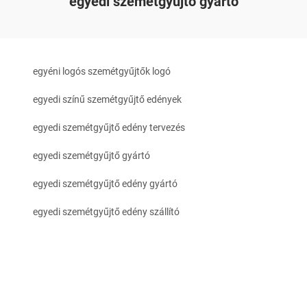
egyedi szemétgyűjtő gyártó
egyéni logós szemétgyűjtők logó
egyedi színű szemétgyűjtő edények
egyedi szemétgyűjtő edény tervezés
egyedi szemétgyűjtő gyártó
egyedi szemétgyűjtő edény gyártó
egyedi szemétgyűjtő edény szállító