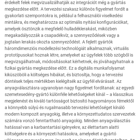
érdekelt felek megvizualizálhatják az integrációt még a gyártás
megkezdése előtt. A tervezési szakasz különös figyelmet fordít a
gyakorlati szempontokra is, például a felhasználói viselkedési
mintákra, és meghatározza az optimális nyitási konfigurációkat,
amelyek ösztönzik a megfelelő hulladéklerakást, miközben
megakadályozzák a csapadékvíz, a szennyeződések vagy a
jogtalan lerakás okozta szennyeződést. A fejlett gyártók
háromdimenziós modellezési technológiát alkalmaznak, virtuális
prototípusokat hoznak létre, amelyeket az ügyfelek több szögből is
megvizsgálhatnak, módosításokat kérhetnek, és jóváhagyhatnak a
fizikai gyártás megkezdése előtt. Ez a digitális munkafolyamat
kiküszöböli a költséges hibákat, és biztosítja, hogy a tervezési
döntések teljes mértékben kielégítsék az ügyfél elvárásait. Az
anyagválasztásra ugyanolyan nagy figyelmet fordítanak: az egyedi
szemetesedény-gyártó különféle lehetőségeket kínál – a klasszikus
megjelenést és kiváló tartósságot biztosító hagyományos fémektől
a könnyebb súlyú és rugalmasabb tervezési lehetőséget kínáló
modern kompozit anyagokig, illetve a környezettudatos szervezetek
számára vonzó fenntartható anyagokig. Minden anyagválasztás
hatással van a karbantartási igényekre, az élettartam alatti
költségekre és a környezeti hatásokra, amelyeket a gyártó