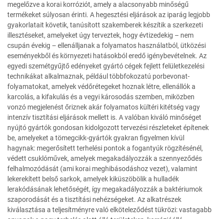
megelőzve a korai korróziót, amely a alacsonyabb minőségű
termékeket súlyosan érinti. A hegesztési eljárások az iparág legjobb
gyakorlatait követik, tanúsított szakemberek készítik a szerkezeti
illesztéseket, amelyeket úgy terveztek, hogy évtizedekig – nem
csupán évekig – ellenálljanak a folyamatos használatból, ütközési
eseményekből és környezeti hatásokból eredő igénybevételnek. Az
egyedi szemétgyűjtő edényeket gyártó cégek fejlett felületkezelési
technikákat alkalmaznak, például többfokozatú porbevonat-
folyamatokat, amelyek védőrétegeket hoznak létre, ellenállók a
karcolás, a kifakulás és a vegyi károsodás szemben, miközben
vonzó megjelenést őriznek akár folyamatos kültéri kitétség vagy
intenzív tisztítási eljárások mellett is. A valóban kiváló minőséget
nyújtó gyártók gondosan kidolgozott tervezési részleteket építenek
be, amelyeket a tömegcikk-gyártók gyakran figyelmen kívül
hagynak: megerősített terhelési pontok a fogantyúk rögzítésénél,
védett csuklóművek, amelyek megakadályozzák a szennyeződés
felhalmozódását (ami korai meghibásodáshoz vezet), valamint
lekerekített belső sarkok, amelyek kiküszöbölik a hulladék
lerakódásának lehetőségét, így megakadályozzák a baktériumok
szaporodását és a tisztítási nehézségeket. Az alkatrészek
kiválasztása a teljesítményre való elköteleződést tükrözi: vastagabb