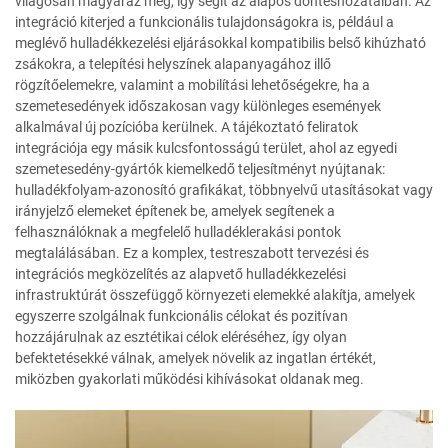
világosan magyaráz meg, így segít az alapos döntéshozatalban. Az
integráció kiterjed a funkcionális tulajdonságokra is, például a
meglévő hulladékkezelési eljárásokkal kompatibilis belső kihúzható
zsákokra, a telepítési helyszínek alapanyagához illő
rögzítőelemekre, valamint a mobilítási lehetőségekre, ha a
szemetesedények időszakosan vagy különleges események
alkalmával új pozícióba kerülnek. A tájékoztató feliratok
integrációja egy másik kulcsfontosságú terület, ahol az egyedi
szemetesedény-gyártók kiemelkedő teljesítményt nyújtanak:
hulladékfolyam-azonosító grafikákat, többnyelvű utasításokat vagy
irányjelző elemeket építenek be, amelyek segítenek a
felhasználóknak a megfelelő hulladéklerakási pontok
megtalálásában. Ez a komplex, testreszabott tervezési és
integrációs megközelítés az alapvető hulladékkezelési
infrastruktúrát összefüggő környezeti elemekké alakítja, amelyek
egyszerre szolgálnak funkcionális célokat és pozitívan
hozzájárulnak az esztétikai célok eléréséhez, így olyan
befektetésekké válnak, amelyek növelik az ingatlan értékét,
miközben gyakorlati működési kihívásokat oldanak meg.