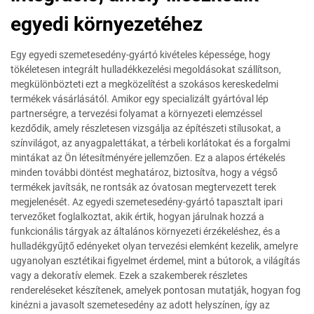
egyedi környezetéhez
Egy egyedi szemetesedény-gyártó kivételes képessége, hogy
tökéletesen integrált hulladékkezelési megoldásokat szállítson,
megkülönbözteti ezt a megközelítést a szokásos kereskedelmi
termékek vásárlásától. Amikor egy specializált gyártóval lép
partnerségre, a tervezési folyamat a környezeti elemzéssel
kezdődik, amely részletesen vizsgálja az építészeti stílusokat, a
színvilágot, az anyagpalettákat, a térbeli korlátokat és a forgalmi
mintákat az Ön létesítményére jellemzően. Ez a alapos értékelés
minden további döntést meghatároz, biztosítva, hogy a végső
termékek javítsák, ne rontsák az óvatosan megtervezett terek
megjelenését. Az egyedi szemetesedény-gyártó tapasztalt ipari
tervezőket foglalkoztat, akik értik, hogyan járulnak hozzá a
funkcionális tárgyak az általános környezeti érzékeléshez, és a
hulladékgyűjtő edényeket olyan tervezési elemként kezelik, amelyre
ugyanolyan esztétikai figyelmet érdemel, mint a bútorok, a világítás
vagy a dekoratív elemek. Ezek a szakemberek részletes
rendereléseket készítenek, amelyek pontosan mutatják, hogyan fog
kinézni a javasolt szemetesedény az adott helyszínen, így az