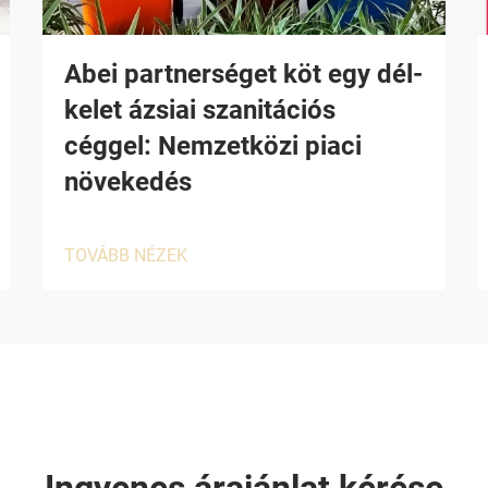
Abei partnerséget köt egy dél-
kelet ázsiai szanitációs
céggel: Nemzetközi piaci
növekedés
TOVÁBB NÉZEK