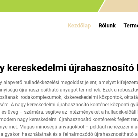
Kezdőlap
Rólunk
Term
y kereskedelmi újrahasznosító 
 alapvető hulladékkezelési megoldást jelent, amelyet kifejeze
nnyiségű újrahasznosítható anyagot termelnek. Ezek a robusztus
ztosítanak irodakomplexumok, kiskereskedelmi központok, oktatá
ésére. A nagy kereskedelmi újrahasznosító konténer központi gy
 és üveg – számára, segítve az intézményeket a hulladék-előál
 modern nagy kereskedelmi újrahasznosító konténerek fejlett te
 kényelmet. Magas minőségű anyagokból – például nehézüzemi acé
, a gyakori használatnak és a felhalmozódó újrahasznosítható