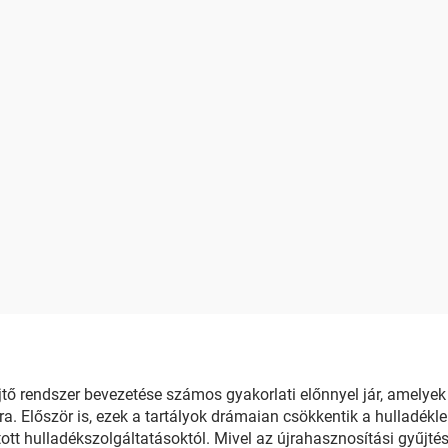
ő rendszer bevezetése számos gyakorlati előnnyel jár, amelyek
Először is, ezek a tartályok drámaian csökkentik a hulladékler
ított hulladékszolgáltatásoktól. Mivel az újrahasznosítási gyűjté