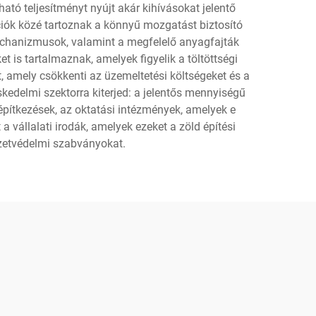
tó teljesítményt nyújt akár kihívásokat jelentő
kciók közé tartoznak a könnyű mozgatást biztosító
echanizmusok, valamint a megfelelő anyagfajták
t is tartalmaznak, amelyek figyelik a töltöttségi
t, amely csökkenti az üzemeltetési költségeket és a
kedelmi szektorra kiterjed: a jelentős mennyiségű
pítkezések, az oktatási intézmények, amelyek e
vállalati irodák, amelyek ezeket a zöld építési
ezetvédelmi szabványokat.