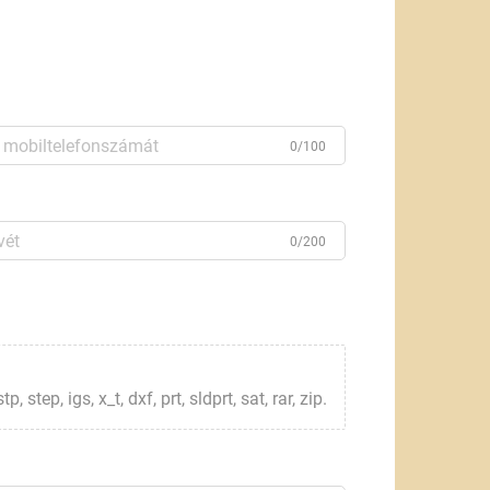
0/100
0/200
step, igs, x_t, dxf, prt, sldprt, sat, rar, zip.