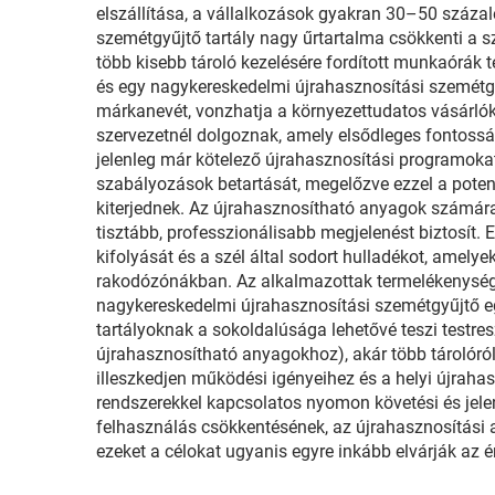
elszállítása, a vállalkozások gyakran 30–50 száza
szemétgyűjtő tartály nagy űrtartalma csökkenti a s
több kisebb tároló kezelésére fordított munkaórák 
és egy nagykereskedelmi újrahasznosítási szemétgyű
márkanevét, vonzhatja a környezettudatos vásárlóka
szervezetnél dolgoznak, amely elsődleges fontoss
jelenleg már kötelező újrahasznosítási programokat
szabályozások betartását, megelőzve ezzel a potenc
kiterjednek. Az újrahasznosítható anyagok számára k
tisztább, professzionálisabb megjelenést biztosít
kifolyását és a szél által sodort hulladékot, amel
rakodózónákban. Az alkalmazottak termelékenysége n
nagykereskedelmi újrahasznosítási szemétgyűjtő eg
tartályoknak a sokoldalúsága lehetővé teszi testre
újrahasznosítható anyagokhoz), akár több tárolóról
illeszkedjen működési igényeihez és a helyi újra
rendszerekkel kapcsolatos nyomon követési és jelen
felhasználás csökkentésének, az újrahasznosítási a
ezeket a célokat ugyanis egyre inkább elvárják az ér