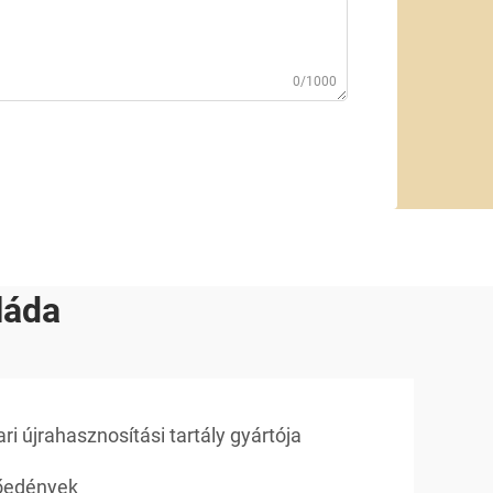
0/1000
láda
ari újrahasznosítási tartály gyártója
tőedények