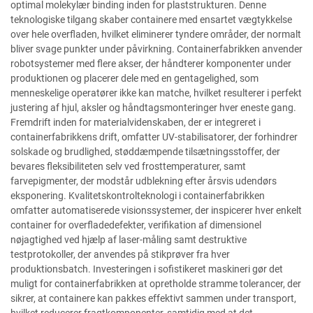
optimal molekylær binding inden for plaststrukturen. Denne
teknologiske tilgang skaber containere med ensartet vægtykkelse
over hele overfladen, hvilket eliminerer tyndere områder, der normalt
bliver svage punkter under påvirkning. Containerfabrikken anvender
robotsystemer med flere akser, der håndterer komponenter under
produktionen og placerer dele med en gentagelighed, som
menneskelige operatører ikke kan matche, hvilket resulterer i perfekt
justering af hjul, aksler og håndtagsmonteringer hver eneste gang.
Fremdrift inden for materialvidenskaben, der er integreret i
containerfabrikkens drift, omfatter UV-stabilisatorer, der forhindrer
solskade og brudlighed, støddæmpende tilsætningsstoffer, der
bevares fleksibiliteten selv ved frosttemperaturer, samt
farvepigmenter, der modstår udblekning efter årsvis udendørs
eksponering. Kvalitetskontrolteknologi i containerfabrikken
omfatter automatiserede visionssystemer, der inspicerer hver enkelt
container for overfladedefekter, verifikation af dimensionel
nøjagtighed ved hjælp af laser-måling samt destruktive
testprotokoller, der anvendes på stikprøver fra hver
produktionsbatch. Investeringen i sofistikeret maskineri gør det
muligt for containerfabrikken at opretholde stramme tolerancer, der
sikrer, at containere kan pakkes effektivt sammen under transport,