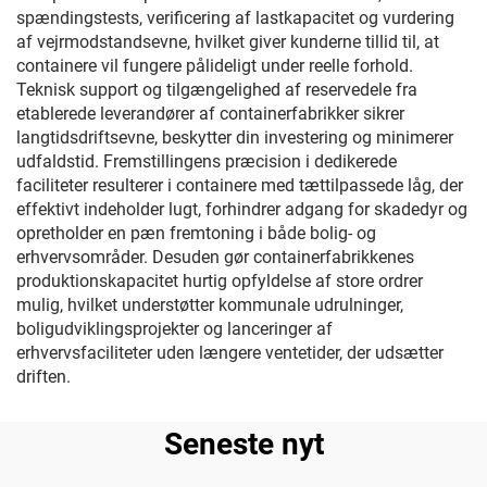
spændingstests, verificering af lastkapacitet og vurdering
af vejrmodstandsevne, hvilket giver kunderne tillid til, at
containere vil fungere pålideligt under reelle forhold.
Teknisk support og tilgængelighed af reservedele fra
etablerede leverandører af containerfabrikker sikrer
langtidsdriftsevne, beskytter din investering og minimerer
udfaldstid. Fremstillingens præcision i dedikerede
faciliteter resulterer i containere med tættilpassede låg, der
effektivt indeholder lugt, forhindrer adgang for skadedyr og
opretholder en pæn fremtoning i både bolig- og
erhvervsområder. Desuden gør containerfabrikkenes
produktionskapacitet hurtig opfyldelse af store ordrer
mulig, hvilket understøtter kommunale udrulninger,
boligudviklingsprojekter og lanceringer af
erhvervsfaciliteter uden længere ventetider, der udsætter
driften.
Seneste nyt