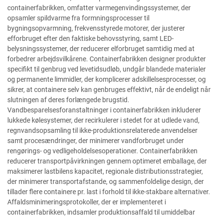
containerfabrikken, omfatter varmegenvindingssystemer, der
opsamler spildvarme fra formningsprocesser til
bygningsopvarmning, frekvensstyrede motorer, der justerer
efforbruget efter den faktiske behovsstyring, samt LED-
belysningssystemer, der reducerer elforbruget samtidig med at
forbedrer arbejdsvilkårene. Containerfabrikken designer produkter
specifikt til genbrug ved levetidsudløb, undgår blandede materialer
og permanente limmidler, der komplicerer adskillelsesprocesser, og
sikrer, at containere selv kan genbruges effektivt, når de endeligt når
slutningen af deres forlængede brugstid.
Vandbesparelsesforanstaltninger i containerfabrikken inkluderer
lukkede kølesystemer, der recirkulerer i stedet for at udlede vand,
regnvandsopsamling til ikke-produktionsrelaterede anvendelser
samt procesændringer, der minimerer vandforbruget under
rengørings- og vedligeholdelsesoperationer. Containerfabrikken
reducerer transportpåvirkningen gennem optimeret emballage, der
maksimerer lastbilens kapacitet, regionale distributionsstrategier,
der minimerer transportafstande, og sammenfoldelige design, der
tillader flere containere pr. last i forhold til ikke-stakbare alternativer.
Affaldsminimeringsprotokoller, der er implementeret i
containerfabrikken, indsamler produktionsaffald til umiddelbar