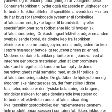
ydeevne og forenkler planlægningen af vedligeholdelse.
Containerfabrikken tilbyder også tilpassede muligheder, der
forbedrer funktionaliteten til specifikke anvendelser – enten
du har brug for farvekodede systemer til forskellige
affaldsstrømme, trykte logoer til brandvisibility eller
specialfunktioner som fodbetjente låg til hygiejnisk
affaldshåndtering. Omkostningseffektivitet udgør en anden
overbevisende fordel, da direkte køb fra fabrikken
eliminerer mellemmandsgebyrer, mens muligheden for køb
i større mængder betydeligt reducerer prisen pr. enhed.
Moderne containerfabrikker prioriterer miljøansvar ved at
integrere genbrugte materialer uden at kompromittere
strukturel integritet, så kunderne kan opfylde deres
bæredygtigheds mål samtidig med, at de får pålidelig
affaldshåndteringsudstyr. De glatløbende hjulsystemer og
ergonomiske håndtagsdesign, der fremstilles i disse
faciliteter, reducerer den fysiske belastning på brugere,
mindsker risikoen for arbejdsrelaterede kvæstelser og
forbedrer effektiviteten under affaldsindsamling.
Kvalitetssikringsprotokoller, der implementeres gennem
hele produktionsprocessen i containerfabrikken, inkluderer