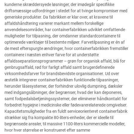
kunderne skræddersyede løsninger, der imødegår specifikke
driftsmæssige udfordringer i stedet for at tvinge kompromiser med
generiske produkter. Da fabrikken er klar over, at kravene til
affaldshåndtering varierer markant mellem forskellige
anvendelsesområder, har containerfabrikken udviklet omfattende
muligheder for tilpasning, der omdanner standardcontainere til
optimerede værktøjer til bestemte miljøer. Farvetilpasning er én af
de mest efterspurgte ændringer, hvor containerfabrikken fremstiller
containere i næsten enhver farve for at understøtte
affaldsseparationsprogrammer – grøn for organisk affald, blå for
genbrugsaffald, rød for farligt affald samt brugerdefinerede
virksomhedsfarver for brandsbevidste organisationer. Ud over
æstetik integrerer containerfabrikken funktionelle tilpasninger,
herunder låsesystemer, der forhindrer ulovlig dumpning, dæksler
med indgangsåbninger, der begrænser, hvad der kan deponeres,
samt fodpedalsbetjeningssystemer, der eliminerer håndkontakt for
forbedret hygiejne i medicinske eller fødevarerelaterede omgivelser.
Kapacitetsmuligheder fra en fuldt serviceorienteret containerfabrik
strækker sig fra kompakte 80-liters-enheder, der er ideelle til
begrænsede arealer, til massive 1100-liters kommercielle modeller,
hvor hver størrelse er konstrueret efter samme