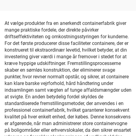
At vælge produkter fra en anerkendt containerfabrik giver
mange praktiske fordele, der direkte påvirker
driftseffektiviteten og omkostningsstyringen for kunderne.
For det første producerer disse faciliteter containere, der er
konstrueret til ekstraordinær levetid, hvilket betyder, at din
investering giver værdi i mange år fremover i stedet for at
kræve hyppige udskiftninger. Fremstillingsprocesserne
skaber en sømløs konstruktion, der eliminerer svage
punkter, hvor revner normalt opstår, og sikrer, at containere
kan klare barske vejrforhold, hård håndtering under
indsamlingen samt vægten af tunge affaldsmængder uden
at svigte. En anden betydelig fordel skyldes de
standardiserede fremstillingsmetoder, der anvendes i en
professionel containerfabrik, hvilket garanterer konsekvent
kvalitet på hver enkelt enhed, der købes. Denne konsekvens
er afgørende, når man administrerer store containervogne
på boligområder eller erhvervslokaler, da den sikrer ensartet