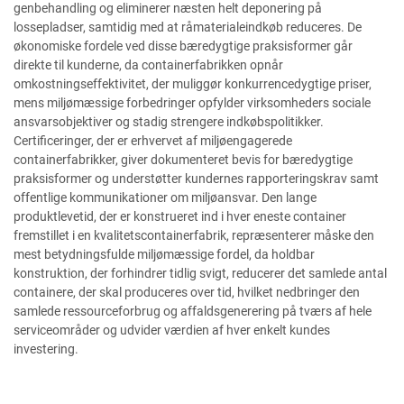
genbehandling og eliminerer næsten helt deponering på
lossepladser, samtidig med at råmaterialeindkøb reduceres. De
økonomiske fordele ved disse bæredygtige praksisformer går
direkte til kunderne, da containerfabrikken opnår
omkostningseffektivitet, der muliggør konkurrencedygtige priser,
mens miljømæssige forbedringer opfylder virksomheders sociale
ansvarsobjektiver og stadig strengere indkøbspolitikker.
Certificeringer, der er erhvervet af miljøengagerede
containerfabrikker, giver dokumenteret bevis for bæredygtige
praksisformer og understøtter kundernes rapporteringskrav samt
offentlige kommunikationer om miljøansvar. Den lange
produktlevetid, der er konstrueret ind i hver eneste container
fremstillet i en kvalitetscontainerfabrik, repræsenterer måske den
mest betydningsfulde miljømæssige fordel, da holdbar
konstruktion, der forhindrer tidlig svigt, reducerer det samlede antal
containere, der skal produceres over tid, hvilket nedbringer den
samlede ressourceforbrug og affaldsgenerering på tværs af hele
serviceområder og udvider værdien af hver enkelt kundes
investering.