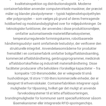
kvalitetsinspektion og distributionslogistik. Moderne
containerfabrikker anvender computervirkede maskiner, der præcist
måler og blander plastpolymerer – typisk højdensitetspolyethylen
eller polypropylen – som vælges på grund af deres fremragende
holdbarhed og modstandsdygtighed over for miljøpåvirkninger. De
teknologiske funktioner, der anvendes i disse produktionsmiljøer,
omfatter automatiserede materietilførselssystemer,
temperaturregulerede formningskamre, robotbaserede
håndteringsudstyr samt omfattende testudstyr, der verificerer den
strukturelle integritet. Anvendelsesområderne for produkter
fremstillet i en containerfabrik omfatter boligaffaldsindsamling,
kommerciel affaldshåndtering, genbrugsprogrammer, medicinsk
affaldsbortskaffelse og industrielt materialhåndtering. Disse
faciliteter producerer ofte beholdere i forskellige kapaciteter – fra
kompakte 120-litersmodeller, der er velegnede til små
husholdninger, til store 1100-liters kommercielle enheder, der er
designet til erhvervslokaler. Containerfabrikken integrerer også
muligheder for tilpasning, hvilket gør det muligt at anvende
farvekodesystemer til at lette affaldssorteringen,
brandingmuligheder for kommuner samt specialfunktioner såsom
låsemekanismer eller integrerede RFID-sporingenchips.