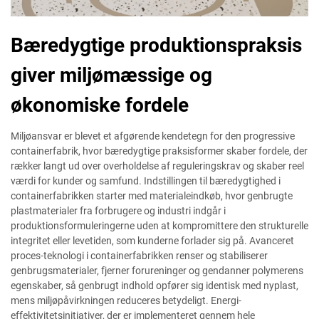
Bæredygtige produktionspraksis
giver miljømæssige og
økonomiske fordele
Miljøansvar er blevet et afgørende kendetegn for den progressive
containerfabrik, hvor bæredygtige praksisformer skaber fordele, der
rækker langt ud over overholdelse af reguleringskrav og skaber reel
værdi for kunder og samfund. Indstillingen til bæredygtighed i
containerfabrikken starter med materialeindkøb, hvor genbrugte
plastmaterialer fra forbrugere og industri indgår i
produktionsformuleringerne uden at kompromittere den strukturelle
integritet eller levetiden, som kunderne forlader sig på. Avanceret
proces-teknologi i containerfabrikken renser og stabiliserer
genbrugsmaterialer, fjerner forureninger og gendanner polymerens
egenskaber, så genbrugt indhold opfører sig identisk med nyplast,
mens miljøpåvirkningen reduceres betydeligt. Energi-
effektivitetsinitiativer, der er implementeret gennem hele