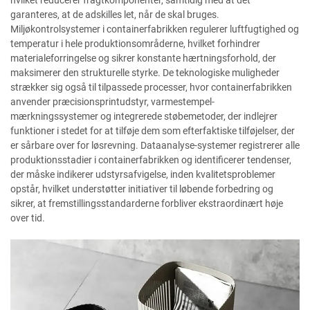
hvilket reducerer fragtkomponenter, samtidig med at det
garanteres, at de adskilles let, når de skal bruges.
Miljøkontrolsystemer i containerfabrikken regulerer luftfugtighed og
temperatur i hele produktionsområderne, hvilket forhindrer
materialeforringelse og sikrer konstante hærtningsforhold, der
maksimerer den strukturelle styrke. De teknologiske muligheder
strækker sig også til tilpassede processer, hvor containerfabrikken
anvender præcisionsprintudstyr, varmestempel-
mærkningssystemer og integrerede støbemetoder, der indlejrer
funktioner i stedet for at tilføje dem som efterfaktiske tilføjelser, der
er sårbare over for løsrevning. Dataanalyse-systemer registrerer alle
produktionsstadier i containerfabrikken og identificerer tendenser,
der måske indikerer udstyrsafvigelse, inden kvalitetsproblemer
opstår, hvilket understøtter initiativer til løbende forbedring og
sikrer, at fremstillingsstandarderne forbliver ekstraordinært høje
over tid.