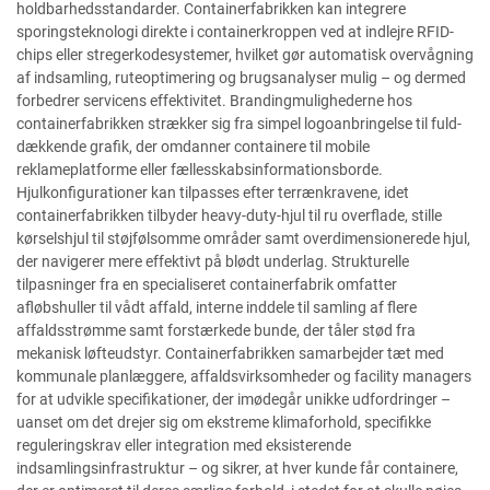
holdbarhedsstandarder. Containerfabrikken kan integrere
sporingsteknologi direkte i containerkroppen ved at indlejre RFID-
chips eller stregerkodesystemer, hvilket gør automatisk overvågning
af indsamling, ruteoptimering og brugsanalyser mulig – og dermed
forbedrer servicens effektivitet. Brandingmulighederne hos
containerfabrikken strækker sig fra simpel logoanbringelse til fuld-
dækkende grafik, der omdanner containere til mobile
reklameplatforme eller fællesskabsinformationsborde.
Hjulkonfigurationer kan tilpasses efter terrænkravene, idet
containerfabrikken tilbyder heavy-duty-hjul til ru overflade, stille
kørselshjul til støjfølsomme områder samt overdimensionerede hjul,
der navigerer mere effektivt på blødt underlag. Strukturelle
tilpasninger fra en specialiseret containerfabrik omfatter
afløbshuller til vådt affald, interne inddele til samling af flere
affaldsstrømme samt forstærkede bunde, der tåler stød fra
mekanisk løfteudstyr. Containerfabrikken samarbejder tæt med
kommunale planlæggere, affaldsvirksomheder og facility managers
for at udvikle specifikationer, der imødegår unikke udfordringer –
uanset om det drejer sig om ekstreme klimaforhold, specifikke
reguleringskrav eller integration med eksisterende
indsamlingsinfrastruktur – og sikrer, at hver kunde får containere,