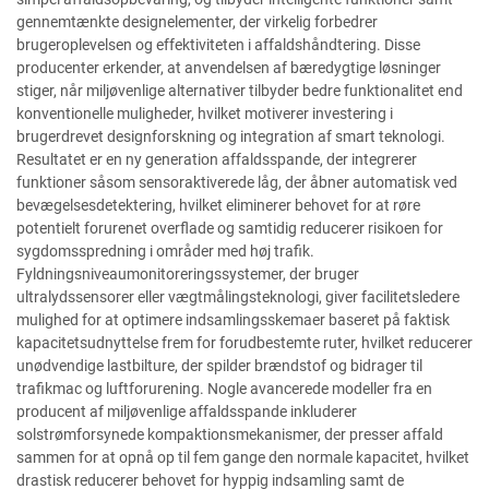
gennemtænkte designelementer, der virkelig forbedrer
brugeroplevelsen og effektiviteten i affaldshåndtering. Disse
producenter erkender, at anvendelsen af bæredygtige løsninger
stiger, når miljøvenlige alternativer tilbyder bedre funktionalitet end
konventionelle muligheder, hvilket motiverer investering i
brugerdrevet designforskning og integration af smart teknologi.
Resultatet er en ny generation affaldsspande, der integrerer
funktioner såsom sensoraktiverede låg, der åbner automatisk ved
bevægelsesdetektering, hvilket eliminerer behovet for at røre
potentielt forurenet overflade og samtidig reducerer risikoen for
sygdomsspredning i områder med høj trafik.
Fyldningsniveaumonitoreringssystemer, der bruger
ultralydssensorer eller vægtmålingsteknologi, giver facilitetsledere
mulighed for at optimere indsamlingsskemaer baseret på faktisk
kapacitetsudnyttelse frem for forudbestemte ruter, hvilket reducerer
unødvendige lastbilture, der spilder brændstof og bidrager til
trafikmac og luftforurening. Nogle avancerede modeller fra en
producent af miljøvenlige affaldsspande inkluderer
solstrømforsynede kompaktionsmekanismer, der presser affald
sammen for at opnå op til fem gange den normale kapacitet, hvilket
drastisk reducerer behovet for hyppig indsamling samt de