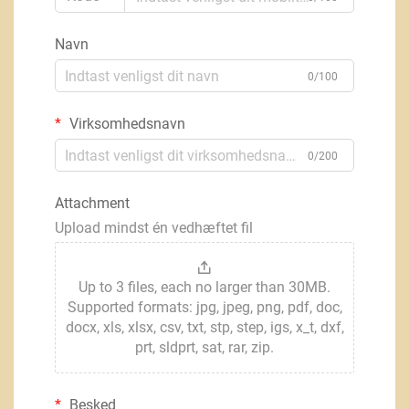
Navn
0/100
Virksomhedsnavn
0/200
Attachment
Upload mindst én vedhæftet fil
Up to 3 files, each no larger than 30MB.
Supported formats: jpg, jpeg, png, pdf, doc,
docx, xls, xlsx, csv, txt, stp, step, igs, x_t, dxf,
prt, sldprt, sat, rar, zip.
Besked