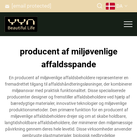
[email protected]
DA
producent af miljøvenlige
affaldsspande
En producent af miljøvenlige affaldsbeholdere repræsenterer en
fremadrettet tilgang til affaldshåndteringsløsninger, der kombinerer
miljøansvar med praktisk funktionalitet. Disse specialiserede
producenter designer og fremstiller affaldsbeholdere ved hjælp af
bæredygtige materialer, innovative teknologier og miljøvenlige
produktionsmetoder. Den primære funktion for en producent af
miljøvenlige affaldsbeholdere drejer sig om at skabe holdbare,
langtidsholdbare affaldsbeholdere, der minimerer den miljømæssige
påvirkning gennem deres hele levetid. Disse virksomheder anvender
genbrugte plastmaterialer, biologisk nedbrydelige