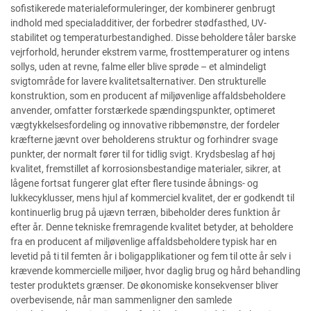
sofistikerede materialeformuleringer, der kombinerer genbrugt
indhold med specialadditiver, der forbedrer stødfasthed, UV-
stabilitet og temperaturbestandighed. Disse beholdere tåler barske
vejrforhold, herunder ekstrem varme, frosttemperaturer og intens
sollys, uden at revne, falme eller blive sprøde – et almindeligt
svigtområde for lavere kvalitetsalternativer. Den strukturelle
konstruktion, som en producent af miljøvenlige affaldsbeholdere
anvender, omfatter forstærkede spændingspunkter, optimeret
vægtykkelsesfordeling og innovative ribbemønstre, der fordeler
kræfterne jævnt over beholderens struktur og forhindrer svage
punkter, der normalt fører til for tidlig svigt. Krydsbeslag af høj
kvalitet, fremstillet af korrosionsbestandige materialer, sikrer, at
lågene fortsat fungerer glat efter flere tusinde åbnings- og
lukkecyklusser, mens hjul af kommerciel kvalitet, der er godkendt til
kontinuerlig brug på ujævn terræn, bibeholder deres funktion år
efter år. Denne tekniske fremragende kvalitet betyder, at beholdere
fra en producent af miljøvenlige affaldsbeholdere typisk har en
levetid på ti til femten år i boligapplikationer og fem til otte år selv i
krævende kommercielle miljøer, hvor daglig brug og hård behandling
tester produktets grænser. De økonomiske konsekvenser bliver
overbevisende, når man sammenligner den samlede