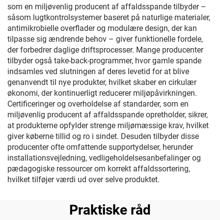
som en miljøvenlig producent af affaldsspande tilbyder –
såsom lugtkontrolsystemer baseret på naturlige materialer,
antimikrobielle overflader og modulære design, der kan
tilpasse sig ændrende behov – giver funktionelle fordele,
der forbedrer daglige driftsprocesser. Mange producenter
tilbyder også take-back-programmer, hvor gamle spande
indsamles ved slutningen af deres levetid for at blive
genanvendt til nye produkter, hvilket skaber en cirkulær
økonomi, der kontinuerligt reducerer miljøpåvirkningen.
Certificeringer og overholdelse af standarder, som en
miljøvenlig producent af affaldsspande opretholder, sikrer,
at produkterne opfylder strenge miljømæssige krav, hvilket
giver køberne tillid og ro i sindet. Desuden tilbyder disse
producenter ofte omfattende supportydelser, herunder
installationsvejledning, vedligeholdelsesanbefalinger og
pædagogiske ressourcer om korrekt affaldssortering,
hvilket tilføjer værdi ud over selve produktet.
Praktiske råd