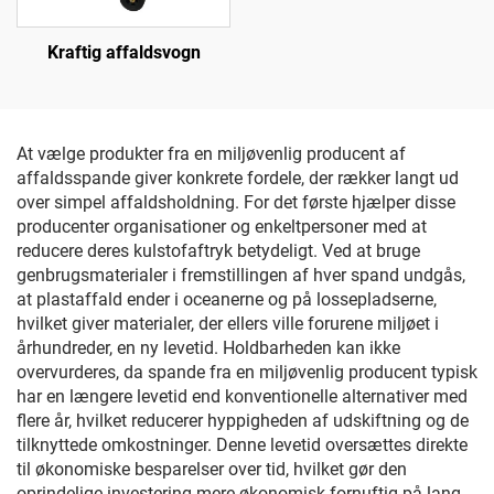
Kraftig affaldsvogn
At vælge produkter fra en miljøvenlig producent af
affaldsspande giver konkrete fordele, der rækker langt ud
over simpel affaldsholdning. For det første hjælper disse
producenter organisationer og enkeltpersoner med at
reducere deres kulstofaftryk betydeligt. Ved at bruge
genbrugsmaterialer i fremstillingen af hver spand undgås,
at plastaffald ender i oceanerne og på lossepladserne,
hvilket giver materialer, der ellers ville forurene miljøet i
århundreder, en ny levetid. Holdbarheden kan ikke
overvurderes, da spande fra en miljøvenlig producent typisk
har en længere levetid end konventionelle alternativer med
flere år, hvilket reducerer hyppigheden af udskiftning og de
tilknyttede omkostninger. Denne levetid oversættes direkte
til økonomiske besparelser over tid, hvilket gør den
oprindelige investering mere økonomisk fornuftig på lang