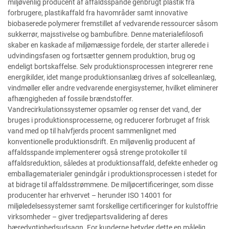
miljøvenlig producent af affaldsspande genbrugt plastik fra
forbrugere, plastikaffald fra havområder samt innovative
biobaserede polymerer fremstillet af vedvarende ressourcer såsom
sukkerrør, majsstivelse og bambufibre. Denne materialefilosofi
skaber en kaskade af miljømæssige fordele, der starter allerede i
udvindingsfasen og fortsætter gennem produktion, brug og
endeligt bortskaffelse. Selv produktionsprocessen integrerer rene
energikilder, idet mange produktionsanlæg drives af solcelleanlæg,
vindmøller eller andre vedvarende energisystemer, hvilket eliminerer
afhængigheden af fossile brændstoffer.
Vandrecirkulationssystemer opsamler og renser det vand, der
bruges i produktionsprocesserne, og reducerer forbruget af frisk
vand med op til halvfjerds procent sammenlignet med
konventionelle produktionsdrift. En miljøvenlig producent af
affaldsspande implementerer også strenge protokoller til
affaldsreduktion, således at produktionsaffald, defekte enheder og
emballagematerialer genindgår i produktionsprocessen i stedet for
at bidrage til affaldsstrømmene. De miljøcertificeringer, som disse
producenter har erhvervet – herunder ISO 14001 for
miljøledelsessystemer samt forskellige certificeringer for kulstoffrie
virksomheder – giver tredjepartsvalidering af deres
bæredygtighedsudsagn. For kunderne betyder dette en målelig