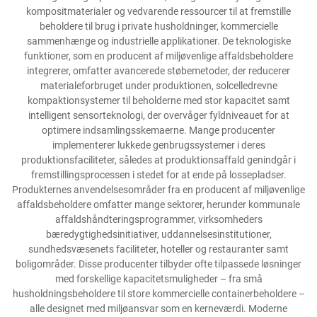
kompositmaterialer og vedvarende ressourcer til at fremstille
beholdere til brug i private husholdninger, kommercielle
sammenhænge og industrielle applikationer. De teknologiske
funktioner, som en producent af miljøvenlige affaldsbeholdere
integrerer, omfatter avancerede støbemetoder, der reducerer
materialeforbruget under produktionen, solcelledrevne
kompaktionsystemer til beholderne med stor kapacitet samt
intelligent sensorteknologi, der overvåger fyldniveauet for at
optimere indsamlingsskemaerne. Mange producenter
implementerer lukkede genbrugssystemer i deres
produktionsfaciliteter, således at produktionsaffald genindgår i
fremstillingsprocessen i stedet for at ende på lossepladser.
Produkternes anvendelsesområder fra en producent af miljøvenlige
affaldsbeholdere omfatter mange sektorer, herunder kommunale
affaldshåndteringsprogrammer, virksomheders
bæredygtighedsinitiativer, uddannelsesinstitutioner,
sundhedsvæsenets faciliteter, hoteller og restauranter samt
boligområder. Disse producenter tilbyder ofte tilpassede løsninger
med forskellige kapacitetsmuligheder – fra små
husholdningsbeholdere til store kommercielle containerbeholdere –
alle designet med miljøansvar som en kerneværdi. Moderne