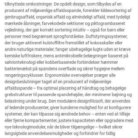
tilknyttede omkostninger. De opdelt design, som tilbydes af en
producent af miljøvenlige affaldsspande, forenkler kildesortering af
genbrugsaffald, organisk affald og almindeligt affald, med tydeligt
mærkede åbninger, farvekodede sektioner og piktogrambaseret
vejledning, der gør korrekt sortering intuitiv – også for børn eller
personer med begrænset sprogforståelse. Duftstyringssystemer,
der bruger aktiveret kulstoffiltre fremstillet af kokosskaller eller
andre naturlige materialer, fanger ubehagelige lugte uden at kræve
kemiske luftfriskere, mens antimikrobielle belægninger baseret på
sølvionteknologi eller kobberbaserede forbindelser hæmmer
bakterievækst på spandens overflade og sikrer hygiejne mellem
rengøringscyklusser. Ergonomiske overvejelser præger alle
designbeslutninger taget af en producent af miljøvenlige
affaldsspande – fra optimal placering af håndtag og behagelige
grebstrukturer til passende spandehøjder, der minimerer bøjning og
belastning under brug. Den modulære designfilosofi, der anvendes
af ledende producenter, giver kunderne mulighed for at konfigurere
systemer, der kan tilpasse sig ændrede behov – enten ved at tilføje
eller fjerne kompartementer, justere kapaciteten eller opgradere med
nye teknologimoduler, når de bliver tilgængelige – hvilket sikrer
langsigtede anvendelsesmuligheder og forhindrer for tidlig