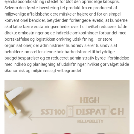
ejerskabsomkostning i stedet for blot den oprindelige købspris.
Selvom den første investering i et produkt fra en producent af
miljøvenlige affaldsbeholdere måske er højere end for en simpel
konventionel beholder, betyder den forlængede levetid, at kunderne
skal købe færre erstatningsenheder over tid, hvilket reducerer både
direkte omkostninger og de indirekte omkostninger forbundet med
bortskaffelse og logistikken omkring udskiftning. For store
organisationer, der administrerer hundredvis eller tusindvis af
beholdere, omsættes denne holdbarhedsfordel til betydelige
budgetbesparelser og en reduceret administrativ byrde i forbindelse
med indkøb og planlægning af udskiftninger, hvilket gør valget både
økonomisk og miljømæssigt velbegrundet.