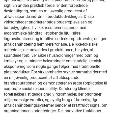
sigt. En anden praktisk fordel er den forbedrede
designtilgang, som en miljøvenlig producent af
affaldsspande indfører i produktudviklingen. Disse
virksomheder prioriterer både brugeroplevelsen og
bæredygtighed, hvilket resulterer i spande med
ergonomiske håndtag, letløbende hjul, sikre
lågmechanismer og intuitive sorterkompartmenter, der gør
affaldshåndtering nemmere for alle. De ikke-toksiske
materialer, der anvendes i produktionen, betyder, at
spandene forbliver sikre i husholdninger med børn og
kæledyr og eliminerer bekymringer om skadelig kemisk
eksponering, som nogle gange følger med traditionelle
plastprodukter. For virksomheder styrker samarbejdet med
en miljøvenlig producent af affaldsspande
brandreputationen og demonstrerer en ægte forpligtelse til
corporate social responsibility. Kunder og klienter
foretrækker i stigende grad virksomheder, der prioriterer
miljømæssige værdier, og synlig brug af bæredygtige
affaldshåndteringssystemer sender et kraftfuldt signal om
organisationens prioriteringer. De innovative funktioner,