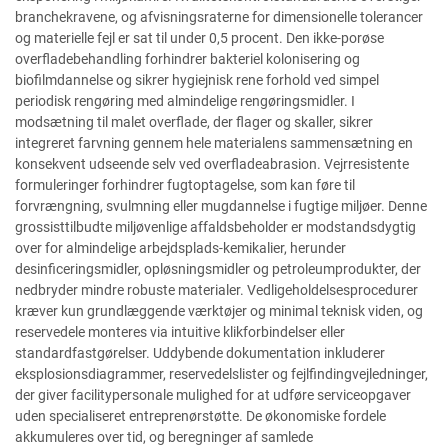
branchekravene, og afvisningsraterne for dimensionelle tolerancer
og materielle fejl er sat til under 0,5 procent. Den ikke-porøse
overfladebehandling forhindrer bakteriel kolonisering og
biofilmdannelse og sikrer hygiejnisk rene forhold ved simpel
periodisk rengøring med almindelige rengøringsmidler. I
modsætning til malet overflade, der flager og skaller, sikrer
integreret farvning gennem hele materialens sammensætning en
konsekvent udseende selv ved overfladeabrasion. Vejrresistente
formuleringer forhindrer fugtoptagelse, som kan føre til
forvrængning, svulmning eller mugdannelse i fugtige miljøer. Denne
grossisttilbudte miljøvenlige affaldsbeholder er modstandsdygtig
over for almindelige arbejdsplads-kemikalier, herunder
desinficeringsmidler, opløsningsmidler og petroleumprodukter, der
nedbryder mindre robuste materialer. Vedligeholdelsesprocedurer
kræver kun grundlæggende værktøjer og minimal teknisk viden, og
reservedele monteres via intuitive klikforbindelser eller
standardfastgørelser. Uddybende dokumentation inkluderer
eksplosionsdiagrammer, reservedelslister og fejlfindingvejledninger,
der giver facilitypersonale mulighed for at udføre serviceopgaver
uden specialiseret entreprenørstøtte. De økonomiske fordele
akkumuleres over tid, og beregninger af samlede