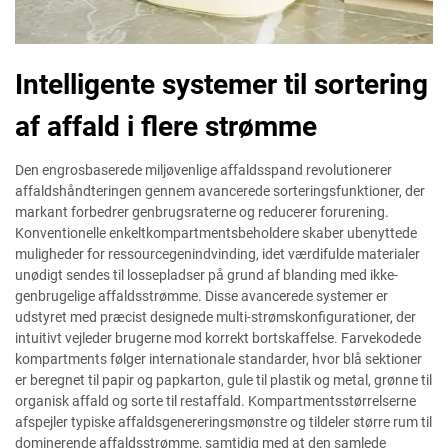
Intelligente systemer til sortering
af affald i flere strømme
Den engrosbaserede miljøvenlige affaldsspand revolutionerer
affaldshåndteringen gennem avancerede sorteringsfunktioner, der
markant forbedrer genbrugsraterne og reducerer forurening.
Konventionelle enkeltkompartmentsbeholdere skaber ubenyttede
muligheder for ressourcegenindvinding, idet værdifulde materialer
unødigt sendes til lossepladser på grund af blanding med ikke-
genbrugelige affaldsstrømme. Disse avancerede systemer er
udstyret med præcist designede multi-strømskonfigurationer, der
intuitivt vejleder brugerne mod korrekt bortskaffelse. Farvekodede
kompartments følger internationale standarder, hvor blå sektioner
er beregnet til papir og papkarton, gule til plastik og metal, grønne til
organisk affald og sorte til restaffald. Kompartmentsstørrelserne
afspejler typiske affaldsgenereringsmønstre og tildeler større rum til
dominerende affaldsstrømme, samtidig med at den samlede