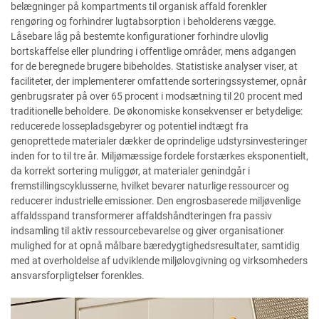
belægninger på kompartments til organisk affald forenkler
rengøring og forhindrer lugtabsorption i beholderens vægge.
Låsebare låg på bestemte konfigurationer forhindre ulovlig
bortskaffelse eller plundring i offentlige områder, mens adgangen
for de beregnede brugere bibeholdes. Statistiske analyser viser, at
faciliteter, der implementerer omfattende sorteringssystemer, opnår
genbrugsrater på over 65 procent i modsætning til 20 procent med
traditionelle beholdere. De økonomiske konsekvenser er betydelige:
reducerede lossepladsgebyrer og potentiel indtægt fra
genoprettede materialer dækker de oprindelige udstyrsinvesteringer
inden for to til tre år. Miljømæssige fordele forstærkes eksponentielt,
da korrekt sortering muliggør, at materialer genindgår i
fremstillingscyklusserne, hvilket bevarer naturlige ressourcer og
reducerer industrielle emissioner. Den engrosbaserede miljøvenlige
affaldsspand transformerer affaldshåndteringen fra passiv
indsamling til aktiv ressourcebevarelse og giver organisationer
mulighed for at opnå målbare bæredygtighedsresultater, samtidig
med at overholdelse af udviklende miljølovgivning og virksomheders
ansvarsforpligtelser forenkles.