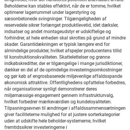
Beholderne kan stables effektivt, når de er tomme, hvilket
optimerer lagerrummet under lagerstyring og
sæsonbetonede svingninger. Tilgængeligheden af
reservedele sikrer forlænget produktlevetid, idet dæksler,
indsatser og andet montageudstyr er udskiftelige og
forhindrer, at hele enheden skal skrottes på grund af mindre
skader. Garantidækningen er typisk længere end for
almindelige produkter, hvilket afspejler producentens tillid
til konstruktionskvaliteten. Skattelettelser og grønne
indkøbskreditter, der er tilgængelige i mange jurisdiktioner,
dækker en del af de oprindelige investeringsomkostninger
og gør køb af engrosbaserede miljøvenlige affaldsspande
økonomisk attraktive. Offentlighedens opfattelse forbedres,
når organisationer synligt demonstrerer deres
miljømæssige engagement gennem infrastrukturvalg,
hvilket forbedrer mærkeværdien og kundeloyaliteten.
Tilpasningsevnen til ændringer i affaldssammensætningen
giver faciliteterne mulighed for at justere sorterkategorier
uden at udskifte hele beholder-systemerne, hvilket
fremtidssikrer investeringerne i