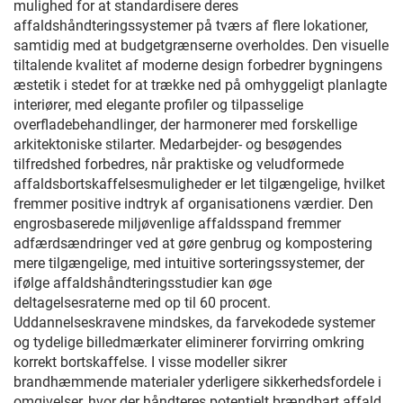
mulighed for at standardisere deres
affaldshåndteringssystemer på tværs af flere lokationer,
samtidig med at budgetgrænserne overholdes. Den visuelle
tiltalende kvalitet af moderne design forbedrer bygningens
æstetik i stedet for at trække ned på omhyggeligt planlagte
interiører, med elegante profiler og tilpasselige
overfladebehandlinger, der harmonerer med forskellige
arkitektoniske stilarter. Medarbejder- og besøgendes
tilfredshed forbedres, når praktiske og veludformede
affaldsbortskaffelsesmuligheder er let tilgængelige, hvilket
fremmer positive indtryk af organisationens værdier. Den
engrosbaserede miljøvenlige affaldsspand fremmer
adfærdsændringer ved at gøre genbrug og kompostering
mere tilgængelige, med intuitive sorteringssystemer, der
ifølge affaldshåndteringsstudier kan øge
deltagelsesraterne med op til 60 procent.
Uddannelseskravene mindskes, da farvekodede systemer
og tydelige billedmærkater eliminerer forvirring omkring
korrekt bortskaffelse. I visse modeller sikrer
brandhæmmende materialer yderligere sikkerhedsfordele i
omgivelser, hvor der håndteres potentielt brændbart affald.