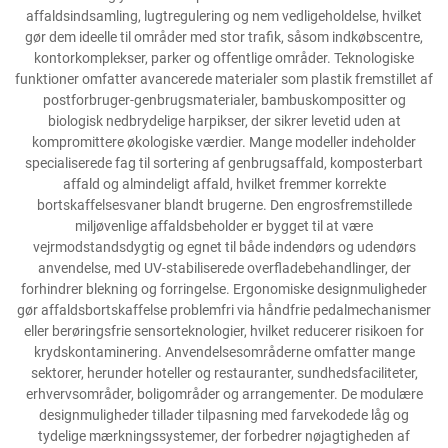
affaldsindsamling, lugtregulering og nem vedligeholdelse, hvilket
gør dem ideelle til områder med stor trafik, såsom indkøbscentre,
kontorkomplekser, parker og offentlige områder. Teknologiske
funktioner omfatter avancerede materialer som plastik fremstillet af
postforbruger-genbrugsmaterialer, bambuskompositter og
biologisk nedbrydelige harpikser, der sikrer levetid uden at
kompromittere økologiske værdier. Mange modeller indeholder
specialiserede fag til sortering af genbrugsaffald, komposterbart
affald og almindeligt affald, hvilket fremmer korrekte
bortskaffelsesvaner blandt brugerne. Den engrosfremstillede
miljøvenlige affaldsbeholder er bygget til at være
vejrmodstandsdygtig og egnet til både indendørs og udendørs
anvendelse, med UV-stabiliserede overfladebehandlinger, der
forhindrer blekning og forringelse. Ergonomiske designmuligheder
gør affaldsbortskaffelse problemfri via håndfrie pedalmechanismer
eller berøringsfrie sensorteknologier, hvilket reducerer risikoen for
krydskontaminering. Anvendelsesområderne omfatter mange
sektorer, herunder hoteller og restauranter, sundhedsfaciliteter,
erhvervsområder, boligområder og arrangementer. De modulære
designmuligheder tillader tilpasning med farvekodede låg og
tydelige mærkningssystemer, der forbedrer nøjagtigheden af