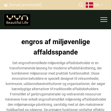
[email protected]
DA
engros af miljøvenlige
affaldsspande
Det engrosfremstillede miljøvenlige affaldsbeholder er en
transformerende løsning for moderne affaldshåndtering, der
kombinerer miljøansvar med praktisk funktionalitet. Disse
innovative beholdere er specielt designet til virksomheder,
kommuner, uddannelsesinstitutioner og organisationer, der søger
bæredygtige alternativer til traditionelle affaldsbeholdere.
Fremstillet af genbrugsmaterialer og vedvarende ressourcer
minimerer hver enkelt engrosfremstillet miljøvenlig affaldsbeholder
den miljømæssige påvirkning, samtidig med at den maksimerer
holdbarhed og ydeevne. De primære funktioner omfatter effektiv