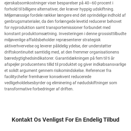
ejerskabsomkostninger viser besparelser på 40–60 procent i
forhold til billigere alternativer, der kræver hyppig udskiftning.
Miljømæssige fordele rækker længere end det oprindelige indhold af
genbrugsmaterialer, da den forlængede levetid reducerer behovet
for nyproduktion samt transportemissioner forbundet med
konstant produktomsætning. Investeringen i denne grossisttilbudte
miljøvenlige affaldsbeholder repræsenterer strategisk
aktiverhvervelse og leverer pålidelig ydelse, der understøtter
driftskontinuitet samtidig med, at den fremmer organisationens
bæredygtighedsindikatorer. Garantidækningen på fem til ti år
afspejler producentens tillid til produktet og giver indkøbsansvarlige
et solidt argument gennem risikomindskelse. Referencer fra
facilitychefer fremhæver konsekvent reducerede
vedligeholdelsesbyrder og eliminering af nødudskiftninger som
transformative forbedringer af driften.
Kontakt Os Venligst For En Endelig Tilbud
LAD OS ET BESKED