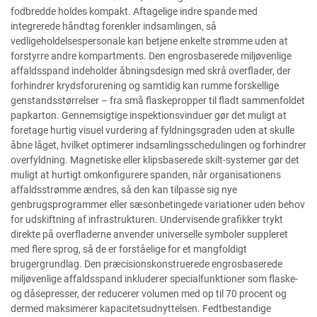
fodbredde holdes kompakt. Aftagelige indre spande med
integrerede håndtag forenkler indsamlingen, så
vedligeholdelsespersonale kan betjene enkelte strømme uden at
forstyrre andre kompartments. Den engrosbaserede miljøvenlige
affaldsspand indeholder åbningsdesign med skrå overflader, der
forhindrer krydsforurening og samtidig kan rumme forskellige
genstandsstørrelser – fra små flaskepropper til fladt sammenfoldet
papkarton. Gennemsigtige inspektionsvinduer gør det muligt at
foretage hurtig visuel vurdering af fyldningsgraden uden at skulle
åbne låget, hvilket optimerer indsamlingsschedulingen og forhindrer
overfyldning. Magnetiske eller klipsbaserede skilt-systemer gør det
muligt at hurtigt omkonfigurere spanden, når organisationens
affaldsstrømme ændres, så den kan tilpasse sig nye
genbrugsprogrammer eller sæsonbetingede variationer uden behov
for udskiftning af infrastrukturen. Undervisende grafikker trykt
direkte på overfladerne anvender universelle symboler suppleret
med flere sprog, så de er forståelige for et mangfoldigt
brugergrundlag. Den præcisionskonstruerede engrosbaserede
miljøvenlige affaldsspand inkluderer specialfunktioner som flaske-
og dåsepresser, der reducerer volumen med op til 70 procent og
dermed maksimerer kapacitetsudnyttelsen. Fedtbestandige