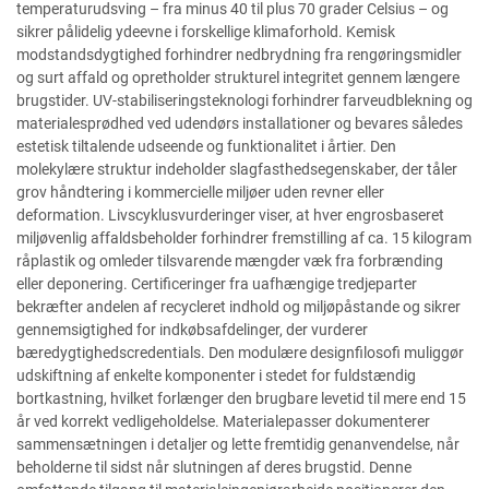
temperaturudsving – fra minus 40 til plus 70 grader Celsius – og
sikrer pålidelig ydeevne i forskellige klimaforhold. Kemisk
modstandsdygtighed forhindrer nedbrydning fra rengøringsmidler
og surt affald og opretholder strukturel integritet gennem længere
brugstider. UV-stabiliseringsteknologi forhindrer farveudblekning og
materialesprødhed ved udendørs installationer og bevares således
estetisk tiltalende udseende og funktionalitet i årtier. Den
molekylære struktur indeholder slagfasthedsegenskaber, der tåler
grov håndtering i kommercielle miljøer uden revner eller
deformation. Livscyklusvurderinger viser, at hver engrosbaseret
miljøvenlig affaldsbeholder forhindrer fremstilling af ca. 15 kilogram
råplastik og omleder tilsvarende mængder væk fra forbrænding
eller deponering. Certificeringer fra uafhængige tredjeparter
bekræfter andelen af recycleret indhold og miljøpåstande og sikrer
gennemsigtighed for indkøbsafdelinger, der vurderer
bæredygtighedscredentials. Den modulære designfilosofi muliggør
udskiftning af enkelte komponenter i stedet for fuldstændig
bortkastning, hvilket forlænger den brugbare levetid til mere end 15
år ved korrekt vedligeholdelse. Materialepasser dokumenterer
sammensætningen i detaljer og lette fremtidig genanvendelse, når
beholderne til sidst når slutningen af deres brugstid. Denne