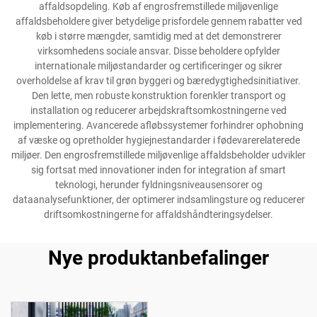
affaldsopdeling. Køb af engrosfremstillede miljøvenlige
affaldsbeholdere giver betydelige prisfordele gennem rabatter ved
køb i større mængder, samtidig med at det demonstrerer
virksomhedens sociale ansvar. Disse beholdere opfylder
internationale miljøstandarder og certificeringer og sikrer
overholdelse af krav til grøn byggeri og bæredygtighedsinitiativer.
Den lette, men robuste konstruktion forenkler transport og
installation og reducerer arbejdskraftsomkostningerne ved
implementering. Avancerede afløbssystemer forhindrer ophobning
af væske og opretholder hygiejnestandarder i fødevarerelaterede
miljøer. Den engrosfremstillede miljøvenlige affaldsbeholder udvikler
sig fortsat med innovationer inden for integration af smart
teknologi, herunder fyldningsniveausensorer og
dataanalysefunktioner, der optimerer indsamlingsture og reducerer
driftsomkostningerne for affaldshåndteringsydelser.
Nye produktanbefalinger