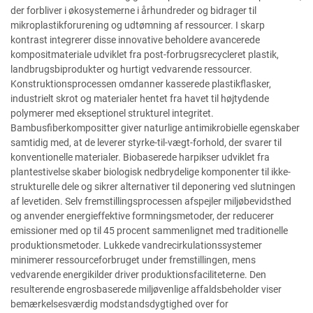
der forbliver i økosystemerne i århundreder og bidrager til
mikroplastikforurening og udtømning af ressourcer. I skarp
kontrast integrerer disse innovative beholdere avancerede
kompositmateriale udviklet fra post-forbrugsrecycleret plastik,
landbrugsbiprodukter og hurtigt vedvarende ressourcer.
Konstruktionsprocessen omdanner kasserede plastikflasker,
industrielt skrot og materialer hentet fra havet til højtydende
polymerer med ekseptionel strukturel integritet.
Bambusfiberkompositter giver naturlige antimikrobielle egenskaber
samtidig med, at de leverer styrke-til-vægt-forhold, der svarer til
konventionelle materialer. Biobaserede harpikser udviklet fra
plantestivelse skaber biologisk nedbrydelige komponenter til ikke-
strukturelle dele og sikrer alternativer til deponering ved slutningen
af levetiden. Selv fremstillingsprocessen afspejler miljøbevidsthed
og anvender energieffektive formningsmetoder, der reducerer
emissioner med op til 45 procent sammenlignet med traditionelle
produktionsmetoder. Lukkede vandrecirkulationssystemer
minimerer ressourceforbruget under fremstillingen, mens
vedvarende energikilder driver produktionsfaciliteterne. Den
resulterende engrosbaserede miljøvenlige affaldsbeholder viser
bemærkelsesværdig modstandsdygtighed over for