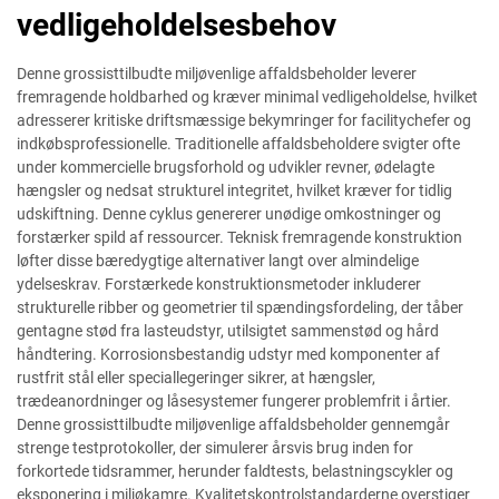
vedligeholdelsesbehov
Denne grossisttilbudte miljøvenlige affaldsbeholder leverer
fremragende holdbarhed og kræver minimal vedligeholdelse, hvilket
adresserer kritiske driftsmæssige bekymringer for facilitychefer og
indkøbsprofessionelle. Traditionelle affaldsbeholdere svigter ofte
under kommercielle brugsforhold og udvikler revner, ødelagte
hængsler og nedsat strukturel integritet, hvilket kræver for tidlig
udskiftning. Denne cyklus genererer unødige omkostninger og
forstærker spild af ressourcer. Teknisk fremragende konstruktion
løfter disse bæredygtige alternativer langt over almindelige
ydelseskrav. Forstærkede konstruktionsmetoder inkluderer
strukturelle ribber og geometrier til spændingsfordeling, der tåber
gentagne stød fra lasteudstyr, utilsigtet sammenstød og hård
håndtering. Korrosionsbestandig udstyr med komponenter af
rustfrit stål eller speciallegeringer sikrer, at hængsler,
trædeanordninger og låsesystemer fungerer problemfrit i årtier.
Denne grossisttilbudte miljøvenlige affaldsbeholder gennemgår
strenge testprotokoller, der simulerer årsvis brug inden for
forkortede tidsrammer, herunder faldtests, belastningscykler og
eksponering i miljøkamre. Kvalitetskontrolstandarderne overstiger