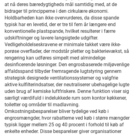
at nå deres bæredygtigheds mål samtidig med, at de
bidrager til principperne i den cirkulære økonomi.
Holdbarheden kan ikke overvurderes, da disse spande
typisk har en levetid, der er tre til fem år længere end
konventionelle plastspande, hvilket resulterer i færre
udskiftninger og lavere langsigtede udgifter.
Vedligeholdelseskravene er minimale takket være ikke-
porøse overflader, der modstår pletter og bakterievækst, så
rengøring kan udføres simpelt med almindelige
desinficerende løsninger. Den engrosbaserede miljøvenlige
affaldsspand tilbyder fremragende lugtstyring gennem
strategisk designede ventilationssystemer og valgfrie
aktive kulfilterindsatser, der neutraliserer ubehagelige lugte
uden brug af kemiske luftfriskere. Denne funktion viser sig
særligt værdifuld i indelukkede rum som kontor køkkener,
toiletter og områder til madlavning.
Omkostningsbesparelser bliver tydelige ved køb i
engrosmængder, hvor rabatterne ved køb i større mængder
typisk ligger mellem 25 og 40 procent i forhold til køb af
enkelte enheder. Disse besparelser giver organisationer