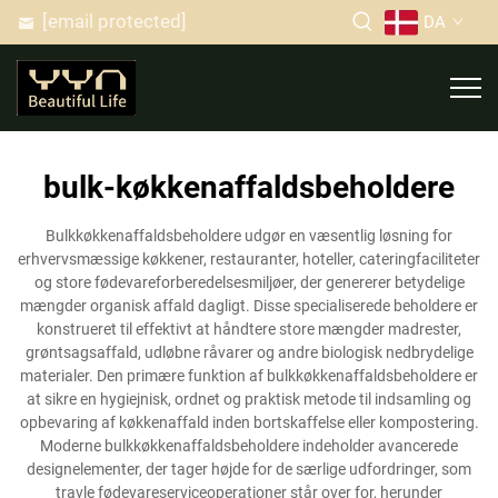
[email protected]
DA
bulk-køkkenaffaldsbeholdere
Bulkkøkkenaffaldsbeholdere udgør en væsentlig løsning for
erhvervsmæssige køkkener, restauranter, hoteller, cateringfaciliteter
og store fødevareforberedelsesmiljøer, der genererer betydelige
mængder organisk affald dagligt. Disse specialiserede beholdere er
konstrueret til effektivt at håndtere store mængder madrester,
grøntsagsaffald, udløbne råvarer og andre biologisk nedbrydelige
materialer. Den primære funktion af bulkkøkkenaffaldsbeholdere er
at sikre en hygiejnisk, ordnet og praktisk metode til indsamling og
opbevaring af køkkenaffald inden bortskaffelse eller kompostering.
Moderne bulkkøkkenaffaldsbeholdere indeholder avancerede
designelementer, der tager højde for de særlige udfordringer, som
travle fødevareserviceoperationer står over for, herunder