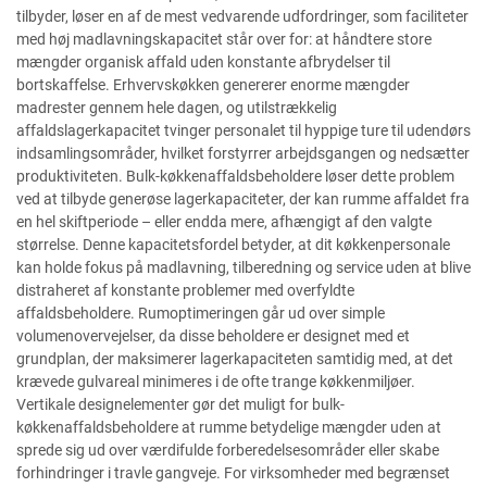
tilbyder, løser en af de mest vedvarende udfordringer, som faciliteter
med høj madlavningskapacitet står over for: at håndtere store
mængder organisk affald uden konstante afbrydelser til
bortskaffelse. Erhvervskøkken genererer enorme mængder
madrester gennem hele dagen, og utilstrækkelig
affaldslagerkapacitet tvinger personalet til hyppige ture til udendørs
indsamlingsområder, hvilket forstyrrer arbejdsgangen og nedsætter
produktiviteten. Bulk-køkkenaffaldsbeholdere løser dette problem
ved at tilbyde generøse lagerkapaciteter, der kan rumme affaldet fra
en hel skiftperiode – eller endda mere, afhængigt af den valgte
størrelse. Denne kapacitetsfordel betyder, at dit køkkenpersonale
kan holde fokus på madlavning, tilberedning og service uden at blive
distraheret af konstante problemer med overfyldte
affaldsbeholdere. Rumoptimeringen går ud over simple
volumenovervejelser, da disse beholdere er designet med et
grundplan, der maksimerer lagerkapaciteten samtidig med, at det
krævede gulvareal minimeres i de ofte trange køkkenmiljøer.
Vertikale designelementer gør det muligt for bulk-
køkkenaffaldsbeholdere at rumme betydelige mængder uden at
sprede sig ud over værdifulde forberedelsesområder eller skabe
forhindringer i travle gangveje. For virksomheder med begrænset