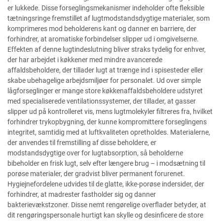
er lukkede. Disse forseglingsmekanismer indeholder ofte fleksible
tætningsringe fremstillet af lugtmodstandsdygtige materialer, som
komprimeres mod beholderens kant og danner en barriere, der
forhindrer, at aromatiske forbindelser slipper ud i omgivelserne.
Effekten af denne lugtindeslutning bliver straks tydelig for enhver,
der har arbejdet i køkkener med mindre avancerede
affaldsbeholdere, der tillader lugt at trænge ind i spisesteder eller
skabe ubehagelige arbejdsmiljøer for personalet. Ud over simple
lågforseglinger er mange store køkkenaffaldsbeholdere udstyret
med specialiserede ventilationssystemer, der tillader, at gasser
slipper ud på kontrolleret vis, mens lugtmolekyler filtreres fra, hvilket
forhindrer trykopbygning, der kunne kompromittere forseglingens
integritet, samtidig med at luftkvaliteten opretholdes. Materialerne,
der anvendes til fremstilling af disse beholdere, er
modstandsdygtige over for lugtabsorption, så beholderne
bibeholder en frisk lugt, selv efter længere brug – i modsætning til
porøse materialer, der gradvist bliver permanent forurenet.
Hygiejnefordelene udvides til de glatte, ikke-porøse indersider, der
forhindrer, at madrester fastholder sig og danner
bakterievækstzoner. Disse nemt rengørelige overflader betyder, at
dit rengøringspersonale hurtigt kan skylle og desinficere de store