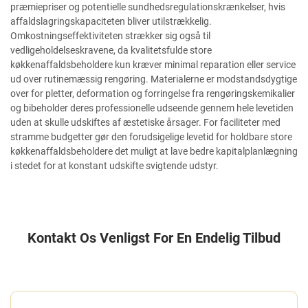
præmiepriser og potentielle sundhedsregulationskrænkelser, hvis
affaldslagringskapaciteten bliver utilstrækkelig.
Omkostningseffektiviteten strækker sig også til
vedligeholdelseskravene, da kvalitetsfulde store
køkkenaffaldsbeholdere kun kræver minimal reparation eller service
ud over rutinemæssig rengøring. Materialerne er modstandsdygtige
over for pletter, deformation og forringelse fra rengøringskemikalier
og bibeholder deres professionelle udseende gennem hele levetiden
uden at skulle udskiftes af æstetiske årsager. For faciliteter med
stramme budgetter gør den forudsigelige levetid for holdbare store
køkkenaffaldsbeholdere det muligt at lave bedre kapitalplanlægning
i stedet for at konstant udskifte svigtende udstyr.
Kontakt Os Venligst For En Endelig Tilbud
LAD OS ET BESKED