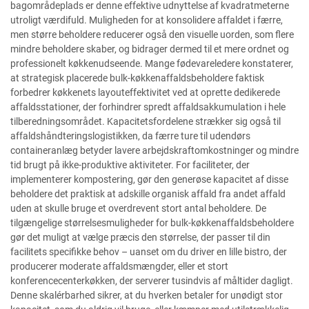
bagområdeplads er denne effektive udnyttelse af kvadratmeterne
utroligt værdifuld. Muligheden for at konsolidere affaldet i færre,
men større beholdere reducerer også den visuelle uorden, som flere
mindre beholdere skaber, og bidrager dermed til et mere ordnet og
professionelt køkkenudseende. Mange fødevareledere konstaterer,
at strategisk placerede bulk-køkkenaffaldsbeholdere faktisk
forbedrer køkkenets layouteffektivitet ved at oprette dedikerede
affaldsstationer, der forhindrer spredt affaldsakkumulation i hele
tilberedningsområdet. Kapacitetsfordelene strækker sig også til
affaldshåndteringslogistikken, da færre ture til udendørs
containeranlæg betyder lavere arbejdskraftomkostninger og mindre
tid brugt på ikke-produktive aktiviteter. For faciliteter, der
implementerer kompostering, gør den generøse kapacitet af disse
beholdere det praktisk at adskille organisk affald fra andet affald
uden at skulle bruge et overdrevent stort antal beholdere. De
tilgængelige størrelsesmuligheder for bulk-køkkenaffaldsbeholdere
gør det muligt at vælge præcis den størrelse, der passer til din
facilitets specifikke behov – uanset om du driver en lille bistro, der
producerer moderate affaldsmængder, eller et stort
konferencecenterkøkken, der serverer tusindvis af måltider dagligt.
Denne skalérbarhed sikrer, at du hverken betaler for unødigt stor