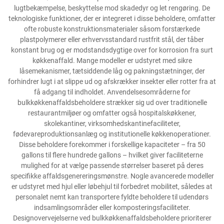
lugtbekæmpelse, beskyttelse mod skadedyr og let rengøring. De
teknologiske funktioner, der er integreret i disse beholdere, omfatter
ofte robuste konstruktionsmaterialer såsom forstærkede
plastpolymerer eller erhvervsstandard rustfrit stål, der tåber
konstant brug og er modstandsdygtige over for korrosion fra surt
køkkenaffald. Mange modeller er udstyret med sikre
låsemekanismer, tætsiddende låg og pakningstætninger, der
forhindrer lugt i at slippe ud og afskrækker insekter eller rotter fra at
få adgang til indholdet. Anvendelsesområderne for
bulkkøkkenaffaldsbeholdere strækker sig ud over traditionelle
restaurantmiljøer og omfatter også hospitalskøkkener,
skolekantiner, virksomhedskantinefaciliteter,
fødevareproduktionsanlæg og institutionelle køkkenoperationer.
Disse beholdere forekommer i forskellige kapaciteter – fra 50
gallons til flere hundrede gallons – hvilket giver faciliteterne
mulighed for at vælge passende størrelser baseret på deres
specifikke affaldsgenereringsmønstre. Nogle avancerede modeller
er udstyret med hjul eller løbehjul til forbedret mobilitet, således at
personalet nemt kan transportere fyldte beholdere til udendørs
indsamlingsområder eller komposteringsfaciliteter.
Designovervejelserne ved bulkkøkkenaffaldsbeholdere prioriterer