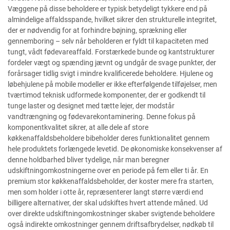
Væggene på disse beholdere er typisk betydeligt tykkere end på
almindelige affaldsspande, hvilket sikrer den strukturelle integritet,
der er nødvendig for at forhindre bøjning, sprækning eller
gennemboring – selv når beholderen er fyldt til kapaciteten med
tungt, vådt fødevareaffald. Forstærkede bunde og kantstrukturer
fordeler vægt og spænding jævnt og undgår de svage punkter, der
forårsager tidlig svigt i mindre kvalificerede beholdere. Hjulene og
løbehjulene på mobile modeller er ikke efterfølgende tilføjelser, men
tværtimod teknisk udformede komponenter, der er godkendt til
tunge laster og designet med tætte lejer, der modstår
vandtrængning og fødevarekontaminering. Denne fokus på
komponentkvalitet sikrer, at alle dele af store
køkkenaffaldsbeholdere bibeholder deres funktionalitet gennem
hele produktets forlængede levetid. De økonomiske konsekvenser af
denne holdbarhed bliver tydelige, når man beregner
udskiftningomkostningerne over en periode på fem eller ti år. En
premium stor køkkenaffaldsbeholder, der koster mere fra starten,
men som holder i otte år, repræsenterer langt større værdi end
billigere alternativer, der skal udskiftes hvert attende måned. Ud
over direkte udskiftningomkostninger skaber svigtende beholdere
også indirekte omkostninger gennem driftsafbrydelser, nødkøb til