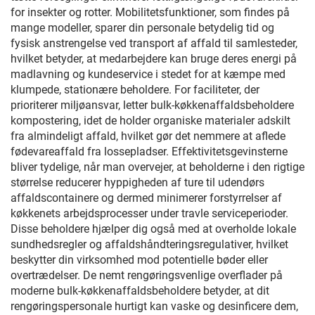
for insekter og rotter. Mobilitetsfunktioner, som findes på
mange modeller, sparer din personale betydelig tid og
fysisk anstrengelse ved transport af affald til samlesteder,
hvilket betyder, at medarbejdere kan bruge deres energi på
madlavning og kundeservice i stedet for at kæmpe med
klumpede, stationære beholdere. For faciliteter, der
prioriterer miljøansvar, letter bulk-køkkenaffaldsbeholdere
kompostering, idet de holder organiske materialer adskilt
fra almindeligt affald, hvilket gør det nemmere at aflede
fødevareaffald fra lossepladser. Effektivitetsgevinsterne
bliver tydelige, når man overvejer, at beholderne i den rigtige
størrelse reducerer hyppigheden af ture til udendørs
affaldscontainere og dermed minimerer forstyrrelser af
køkkenets arbejdsprocesser under travle serviceperioder.
Disse beholdere hjælper dig også med at overholde lokale
sundhedsregler og affaldshåndteringsregulativer, hvilket
beskytter din virksomhed mod potentielle bøder eller
overtrædelser. De nemt rengøringsvenlige overflader på
moderne bulk-køkkenaffaldsbeholdere betyder, at dit
rengøringspersonale hurtigt kan vaske og desinficere dem,