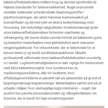
køkkenaffaldsbeholdere mellem brug og dermed opretholde de
højeste standarder for fødevaresikkerhed. Nogle avancerede
modeller indeholder antimikrobielle tilsætningsstoffer i
plastformuleringen, der aktivt hæmmer bakterievækst på
kontaktflader og dermed yder en ekstra beskyttelseslag mod
forurening. Den betydelige vægtykkelse i kvalitetsmæssigt gode
store køkkenaffaldsbeholdere forhindrer utætheder og
udtrængning, der kunne skabe usunde forhold på køkkenets gulve,
og beskytter medarbejdere mod glatfaldsfare samt reducerer
rengøringsbehovet. For virksomheder, der er bekymrede for at
bevare deres ry og bestå sundhedsinspektioner, tilbyder
professionelt udformede store køkkenaffaldsbeholdere uvurderlig
ro i sindet. Lugtkontrolmulighederne er især vigtige for restauranter
med åbne køkkenkoncepter, hvor kunderne kan se
madlavningsområderne, eller for faciliteter, hvor
affaldslagerområderne er placeret tæt på spisesteder på grund af
bygningsmæssige begrænsninger. Medarbejdere sætter pris på at
arbejde i miljøer, hvor ubehagelige lugte minimeres – noget, der
positivt kan påvirke personalemoralen og -tilbageholdelsen i en
branche, der er kendt for høje omsætningsrater.