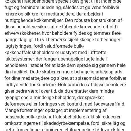
køkkenaffaldsbeholdere specielt designet til at indeholde
fugt og forhindre udledning, således at gulvene forbliver
renere og sikrere for medarbejdere, der arbejder i
hurtigtgående køkkenmiljøer. Den robuste konstruktion af
disse beholdere sikrer, at de tåber de krævende forhold i
erhvervskøkkener, hvor beholdere fyldes og tømmes flere
gange dagligt. Du vil bemærke øjeblikkelige forbedringer i
lugtstyringen, fordi veludformede bulk-
køkkenaffaldsbeholdere er udstyret med lufttætte
lukkesystemer, der fanger ubehagelige lugte inde i
beholderen i stedet for at lade dem sprede sig gennem hele
din facilitet. Dette skaber en mere behagelig arbejdsplads
for dine medarbejdere og sikrer, at spiseområderne forbliver
indbydende for kunderne. Holdbarheden af disse beholdere
giver bedre værdi over tid, da du erstatter dem mindre
hyppigt end almindelige beholdere, der sprækker,
deformeres eller forringes ved kontakt med fødevareaffald.
Mange forretninger opdager, at implementering af
passende bulk-køkkenaffaldsbeholdere faktisk reducerer
omkostningerne til skadedyrbekæmpelse, fordi sikre låg og
tætte forseglinger eliminerer lettilgængelige fødevarekilder