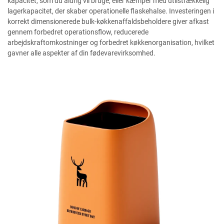
kapacitet, som du aldrig vil bruge, eller kæmper med utilstrækkelig
lagerkapacitet, der skaber operationelle flaskehalse. Investeringen i
korrekt dimensionerede bulk-køkkenaffaldsbeholdere giver afkast
gennem forbedret operationsflow, reducerede
arbejdskraftomkostninger og forbedret køkkenorganisation, hvilket
gavner alle aspekter af din fødevarevirksomhed.