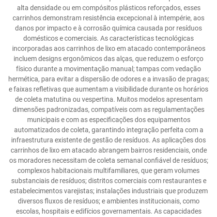
alta densidade ou em compósitos plásticos reforçados, esses
carrinhos demonstram resistência excepcional à intempérie, aos
danos por impacto e à corrosão química causada por resíduos
domésticos e comerciais. As características tecnológicas
incorporadas aos carrinhos de lixo em atacado contemporâneos
incluem designs ergonômicos das alças, que reduzem o esforço
físico durante a movimentação manual; tampas com vedação
hermética, para evitar a dispersão de odores e a invasão de pragas;
e faixas refletivas que aumentam a visibilidade durante os horários
de coleta matutina ou vespertina. Muitos modelos apresentam
dimensões padronizadas, compatíveis com as regulamentações
municipais e com as especificações dos equipamentos
automatizados de coleta, garantindo integração perfeita com a
infraestrutura existente de gestão de resíduos. As aplicações dos
carrinhos de lixo em atacado abrangem bairros residenciais, onde
os moradores necessitam de coleta semanal confiável de resíduos;
complexos habitacionais multifamiliares, que geram volumes
substanciais de resíduos; distritos comerciais com restaurantes e
estabelecimentos varejistas; instalações industriais que produzem
diversos fluxos de resíduos; e ambientes institucionais, como
escolas, hospitais e edifícios governamentais. As capacidades