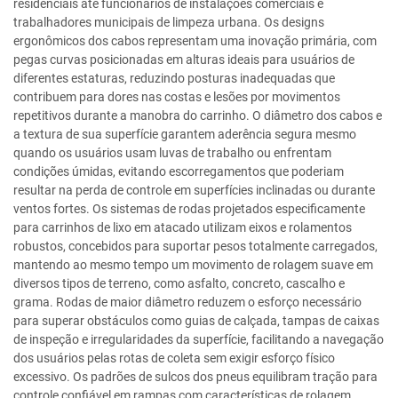
residenciais até funcionários de instalações comerciais e
trabalhadores municipais de limpeza urbana. Os designs
ergonômicos dos cabos representam uma inovação primária, com
pegas curvas posicionadas em alturas ideais para usuários de
diferentes estaturas, reduzindo posturas inadequadas que
contribuem para dores nas costas e lesões por movimentos
repetitivos durante a manobra do carrinho. O diâmetro dos cabos e
a textura de sua superfície garantem aderência segura mesmo
quando os usuários usam luvas de trabalho ou enfrentam
condições úmidas, evitando escorregamentos que poderiam
resultar na perda de controle em superfícies inclinadas ou durante
ventos fortes. Os sistemas de rodas projetados especificamente
para carrinhos de lixo em atacado utilizam eixos e rolamentos
robustos, concebidos para suportar pesos totalmente carregados,
mantendo ao mesmo tempo um movimento de rolagem suave em
diversos tipos de terreno, como asfalto, concreto, cascalho e
grama. Rodas de maior diâmetro reduzem o esforço necessário
para superar obstáculos como guias de calçada, tampas de caixas
de inspeção e irregularidades da superfície, facilitando a navegação
dos usuários pelas rotas de coleta sem exigir esforço físico
excessivo. Os padrões de sulcos dos pneus equilibram tração para
controle confiável em rampas com características de rolagem