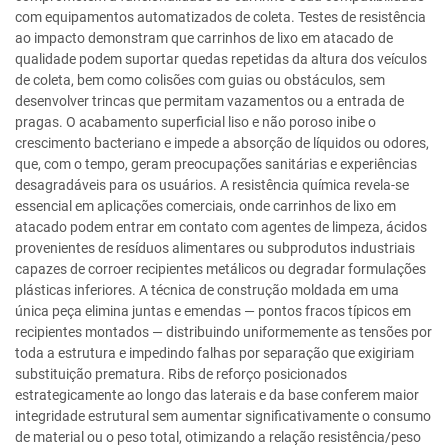
com equipamentos automatizados de coleta. Testes de resistência
ao impacto demonstram que carrinhos de lixo em atacado de
qualidade podem suportar quedas repetidas da altura dos veículos
de coleta, bem como colisões com guias ou obstáculos, sem
desenvolver trincas que permitam vazamentos ou a entrada de
pragas. O acabamento superficial liso e não poroso inibe o
crescimento bacteriano e impede a absorção de líquidos ou odores,
que, com o tempo, geram preocupações sanitárias e experiências
desagradáveis para os usuários. A resistência química revela-se
essencial em aplicações comerciais, onde carrinhos de lixo em
atacado podem entrar em contato com agentes de limpeza, ácidos
provenientes de resíduos alimentares ou subprodutos industriais
capazes de corroer recipientes metálicos ou degradar formulações
plásticas inferiores. A técnica de construção moldada em uma
única peça elimina juntas e emendas — pontos fracos típicos em
recipientes montados — distribuindo uniformemente as tensões por
toda a estrutura e impedindo falhas por separação que exigiriam
substituição prematura. Ribs de reforço posicionados
estrategicamente ao longo das laterais e da base conferem maior
integridade estrutural sem aumentar significativamente o consumo
de material ou o peso total, otimizando a relação resistência/peso