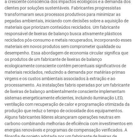
a crescente consciência dos impactos ecológicos e a demanda dos
clientes por soluções sustentáveis. Fabricantes progressistas
transformaram seus processos produtivos para minimizar as
pegadas ambientais, iniciando com decisões sobre a aquisição de
materiais que priorizam conteúdos reciclados. Um fabricante
responsável de lixeiras de balanço busca ativamente plásticos
reciclados pós-consumo e metais recuperados, incorporando esses
materiais em novos produtos sem comprometer qualidade ou
desempenho. Essa abordagem de economia circular significa que
os produtos de um fabricante de lixeiras de balanço
ecologicamente consciente contêm percentuais significativos de
materiais reciclados, reduzindo a demanda por matérias-primas
virgens e os custos ambientais associados à extração e ao
processamento. As instalações fabris operadas por um fabricante
de lixeiras de balanço ambientalmente consciente implementam
sistemas energeticamente eficientes, incluindo iluminação LED,
ventilação com recuperação de calor e programação otimizada da
produção que reduz o tempo de ociosidade dos equipamentos.
Alguns fabricantes líderes alcançaram operações neutras em
carbono combinando melhorias de eficiência com investimentos em
energias renováveis e programas de compensação verificados. A
filosofia de projeto adotada por um fabricante de lixeiras de