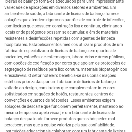
lixeiras de balanço torna-os adequados para uma impressionante
variedade de aplicações em diversos setores e ambientes. Em
ambientes de saúde, o fabricante de lixeiras de balanço fornece
soluções que atendem rigorosos padrões de controle de infecções,
com lixeiras que possuem construção lisa e contínua, eliminando
locais onde patógenos possam se acumular, além de materiais
resistentes a desinfecções repetidas com agentes de limpeza
hospitalares. Estabelecimentos médicos utilizam produtos de um
fabricante especializado de lixeiras de balanço em quartos de
pacientes, estações de enfermagem, laboratórios e áreas públicas,
com opções de codificação por cores que apoiam os protocolos de
segregação de resíduos para lixo comum, materiais biopatogênicos
e recicláveis. O setor hoteleiro beneficia-se das considerações
estéticas priorizadas por um fabricante de lixeiras de balanço
voltado ao design, com lixeiras que complementam interiores
sofisticados em saguões de hotéis, restaurantes, centros de
convenções e quartos de hóspedes. Esses ambientes exigem
soluções de descarte que funcionem perfeitamente, mantendo ao
mesmo tempo seu apelo visual, e um fabricante de lixeiras de
balanço de qualidade fornece produtos que os hóspedes mal
percebem, mas que a equipe valoriza pela sua confiabilidade.
Instituições educacionais colaboram com um fabricante de lixeiras