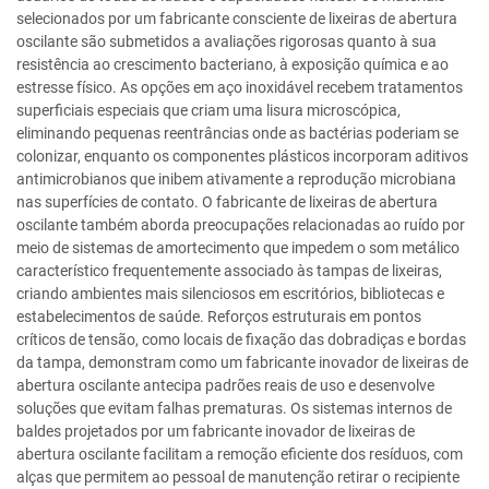
selecionados por um fabricante consciente de lixeiras de abertura
oscilante são submetidos a avaliações rigorosas quanto à sua
resistência ao crescimento bacteriano, à exposição química e ao
estresse físico. As opções em aço inoxidável recebem tratamentos
superficiais especiais que criam uma lisura microscópica,
eliminando pequenas reentrâncias onde as bactérias poderiam se
colonizar, enquanto os componentes plásticos incorporam aditivos
antimicrobianos que inibem ativamente a reprodução microbiana
nas superfícies de contato. O fabricante de lixeiras de abertura
oscilante também aborda preocupações relacionadas ao ruído por
meio de sistemas de amortecimento que impedem o som metálico
característico frequentemente associado às tampas de lixeiras,
criando ambientes mais silenciosos em escritórios, bibliotecas e
estabelecimentos de saúde. Reforços estruturais em pontos
críticos de tensão, como locais de fixação das dobradiças e bordas
da tampa, demonstram como um fabricante inovador de lixeiras de
abertura oscilante antecipa padrões reais de uso e desenvolve
soluções que evitam falhas prematuras. Os sistemas internos de
baldes projetados por um fabricante inovador de lixeiras de
abertura oscilante facilitam a remoção eficiente dos resíduos, com
alças que permitem ao pessoal de manutenção retirar o recipiente