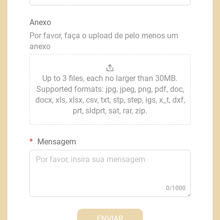
Anexo
Por favor, faça o upload de pelo menos um
anexo
Up to 3 files, each no larger than 30MB.
Supported formats: jpg, jpeg, png, pdf, doc,
docx, xls, xlsx, csv, txt, stp, step, igs, x_t, dxf,
prt, sldprt, sat, rar, zip.
Mensagem
0/1000
ENVIAR