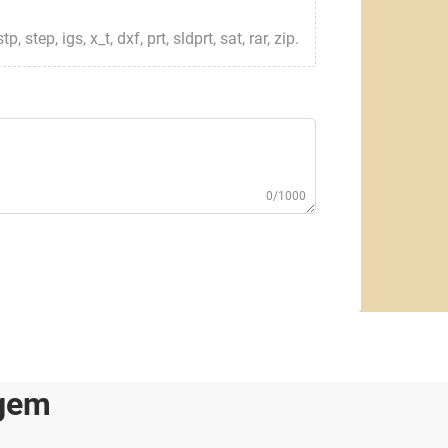
step, igs, x_t, dxf, prt, sldprt, sat, rar, zip.
0/1000
agem