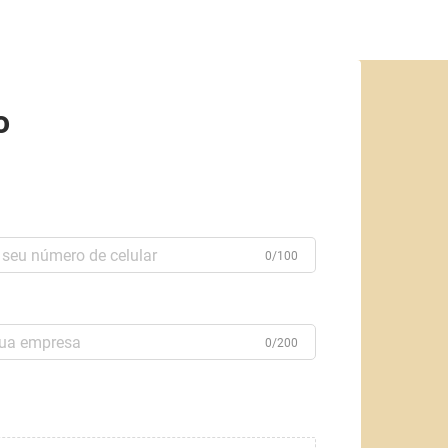
o
0/100
0/200