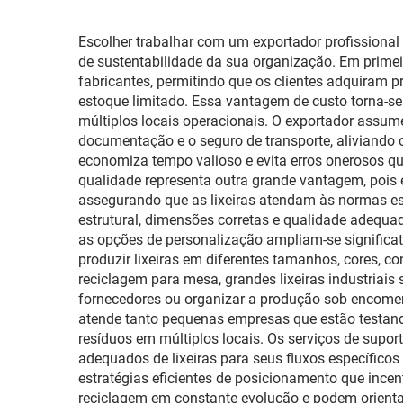
Escolher trabalhar com um exportador profissional 
de sustentabilidade da sua organização. Em primei
fabricantes, permitindo que os clientes adquiram 
estoque limitado. Essa vantagem de custo torna-se 
múltiplos locais operacionais. O exportador assume 
documentação e o seguro de transporte, aliviando 
economiza tempo valioso e evita erros onerosos 
qualidade representa outra grande vantagem, pois 
assegurando que as lixeiras atendam às normas esp
estrutural, dimensões corretas e qualidade adequad
as opções de personalização ampliam-se significa
produzir lixeiras em diferentes tamanhos, cores, co
reciclagem para mesa, grandes lixeiras industriais
fornecedores ou organizar a produção sob encomend
atende tanto pequenas empresas que estão testan
resíduos em múltiplos locais. Os serviços de suport
adequados de lixeiras para seus fluxos específico
estratégias eficientes de posicionamento que inc
reciclagem em constante evolução e podem orienta