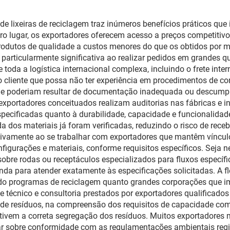
de lixeiras de reciclagem traz inúmeros benefícios práticos que
ro lugar, os exportadores oferecem acesso a preços competitiv
produtos de qualidade a custos menores do que os obtidos por m
particularmente significativa ao realizar pedidos em grandes q
toda a logística internacional complexa, incluindo o frete inter
o cliente que possa não ter experiência em procedimentos de co
que poderiam resultar de documentação inadequada ou descumpr
exportadores conceituados realizam auditorias nas fábricas e 
ecificadas quanto à durabilidade, capacidade e funcionalidade
a dos materiais já foram verificadas, reduzindo o risco de rec
tivamente ao se trabalhar com exportadores que mantêm vínculo
nfigurações e materiais, conforme requisitos específicos. Seja n
 sobre rodas ou receptáculos especializados para fluxos específi
a para atender exatamente às especificações solicitadas. A f
do programas de reciclagem quanto grandes corporações que 
e técnico e consultoria prestados por exportadores qualificados
s de resíduos, na compreensão dos requisitos de capacidade c
entivem a correta segregação dos resíduos. Muitos exportadore
r sobre conformidade com as regulamentações ambientais regi